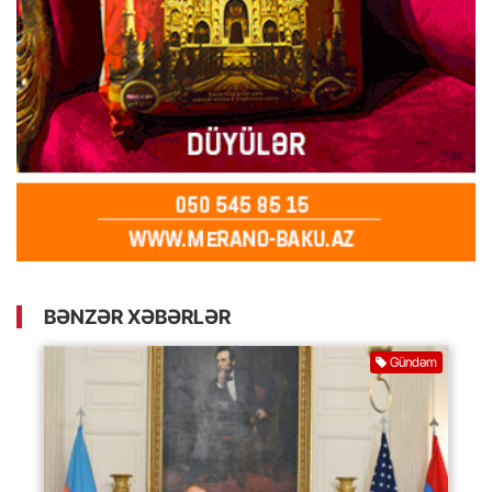
BƏNZƏR XƏBƏRLƏR
Gündəm