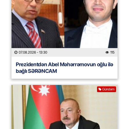
07.08.2026
- 13:30
115
Prezidentdən Abel Məhərrəmovun oğlu ilə
bağlı SƏRƏNCAM
Gündəm