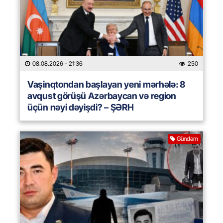
08.08.2026
- 21:36
250
Vaşinqtondan başlayan yeni mərhələ: 8
avqust görüşü Azərbaycan və region
üçün nəyi dəyişdi? – ŞƏRH
Gündəm