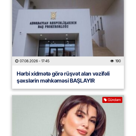
07.08.2026
- 17:45
190
Hərbi xidmətə görə rüşvət alan vəzifəli
şəxslərin məhkəməsi BAŞLAYIR
Gündəm