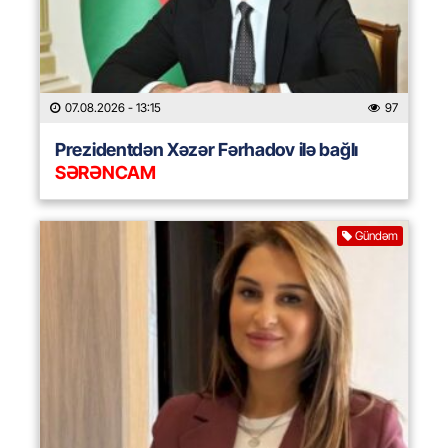
07.08.2026
- 13:15
97
Prezidentdən Xəzər Fərhadov ilə bağlı
SƏRƏNCAM
Gündəm