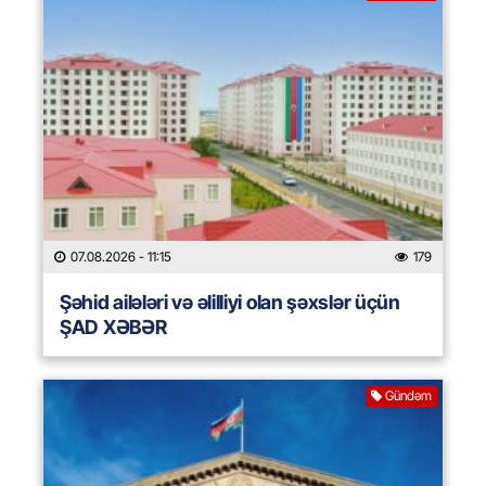
07.08.2026
- 11:15
179
Şəhid ailələri və əlilliyi olan şəxslər üçün
ŞAD XƏBƏR
Gündəm