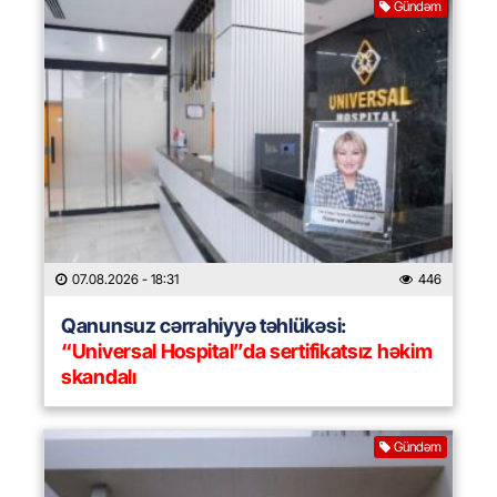
Gündəm
07.08.2026
- 18:31
446
Qanunsuz cərrahiyyə təhlükəsi:
“Universal Hospital”da sertifikatsız həkim
skandalı
Gündəm