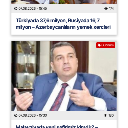
07.08.2026
- 15:45
174
Türkiyədə 37,6 milyon, Rusiyada 16,7
milyon – Azərbaycanlıların yemək xərcləri
Gündəm
07.08.2026
- 15:30
180
Malayziyada yeni səfirimiz kimdir? –