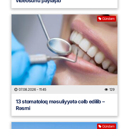
videosunu paylaşıb
Gündəm
07.08.2026
- 11:45
129
13 stomatoloq məsuliyyətə cəlb edilib –
Rəsmi
Gündəm