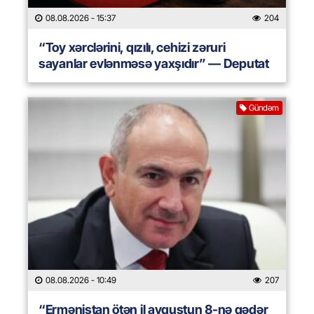
08.08.2026
- 15:37
204
“Toy xərclərini, qızılı, cehizi zəruri
sayanlar evlənməsə yaxşıdır” — Deputat
Gündəm
08.08.2026
- 10:49
207
“Ermənistan ötən il avqustun 8-nə qədər