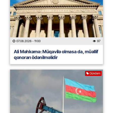
07.08.2026
- 11:00
97
Ali Məhkəmə: Müqavilə olmasa da, müəllif
qonorarı ödənilməlidir
Gündəm