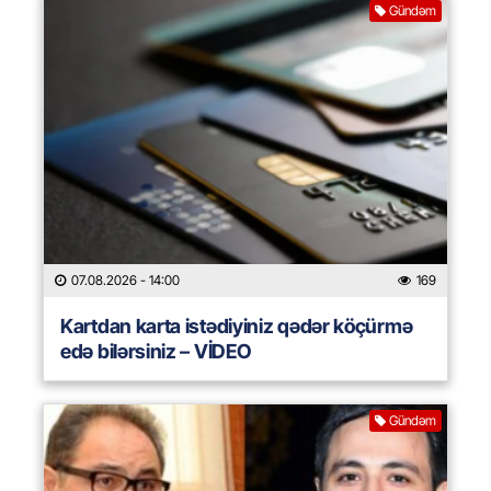
Gündəm
07.08.2026
- 14:00
169
Kartdan karta istədiyiniz qədər köçürmə
edə bilərsiniz – VİDEO
Gündəm