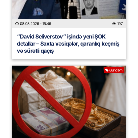
08.08.2026
- 16:46
197
“David Seliverstov” işində yeni ŞOK
detallar – Saxta vəsiqələr, qaranlıq keçmiş
və sürətli qaçış
Gündəm