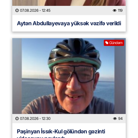
07.08.2026
- 12:45
119
Aytən Abdullayevaya yüksək vəzifə verildi
Gündəm
07.08.2026
- 12:30
94
Paşinyan İssık-Kul gölündən gəzinti