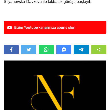
Silyanovska-Davkova ilə təkbətək görüşü başlayıb.
Bizim Youtube kanalımıza abunə olun