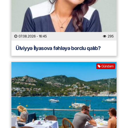
07.08.2026
- 16:45
295
Ülviyyə İlyasova fəhləyə borclu qalıb?
Gündəm