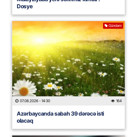
Dosye
Gündəm
07.08.2026
- 14:30
164
Azərbaycanda sabah 39 dərəcə isti
olacaq