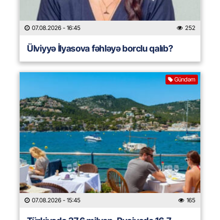
07.08.2026
- 16:45
252
Ülviyyə İlyasova fəhləyə borclu qalıb?
Gündəm
07.08.2026
- 15:45
165