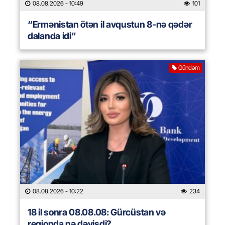
08.08.2026
- 10:49
101
“Ermənistan ötən il avqustun 8-nə qədər
dalanda idi”
Gündəm
08.08.2026
- 10:22
234
18 il sonra 08.08.08: Gürcüstan və
regionda nə dəyişdi?