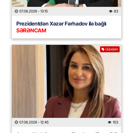
07.08.2026
- 13:15
83
Prezidentdən Xəzər Fərhadov ilə bağlı
SƏRƏNCAM
Gündəm
07.08.2026
- 12:45
103