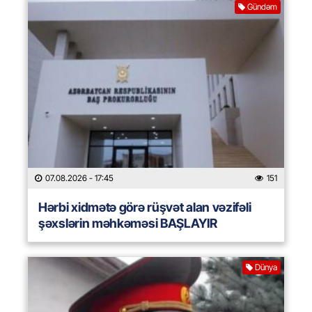
Gündəm
07.08.2026
- 17:45
151
Hərbi xidmətə görə rüşvət alan vəzifəli
şəxslərin məhkəməsi BAŞLAYIR
Dünya