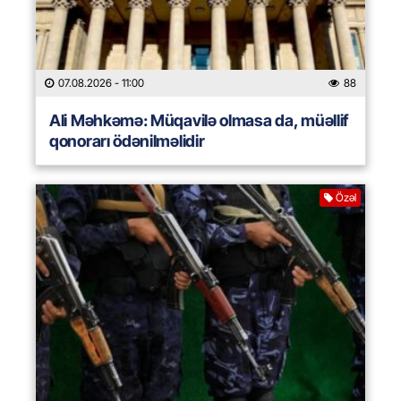
07.08.2026
- 11:00
88
Ali Məhkəmə: Müqavilə olmasa da, müəllif
qonorarı ödənilməlidir
Özəl