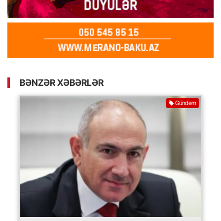
BƏNZƏR XƏBƏRLƏR
Gündəm