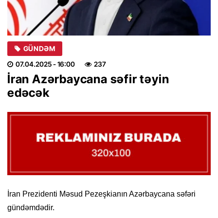
GÜNDƏM
07.04.2025
- 16:00
237
İran Azərbaycana səfir təyin
edəcək
İran Prezidenti Məsud Pezeşkianın Azərbaycana səfəri
gündəmdədir.