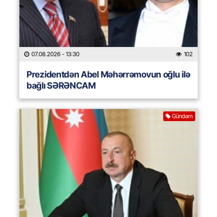
07.08.2026
- 13:30
102
Prezidentdən Abel Məhərrəmovun oğlu ilə
bağlı SƏRƏNCAM
Gündəm