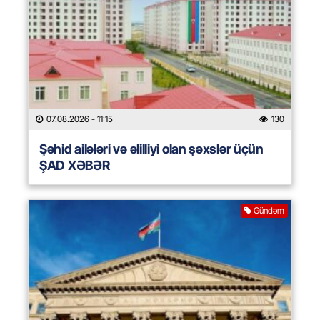
07.08.2026
- 11:15
130
Şəhid ailələri və əlilliyi olan şəxslər üçün
ŞAD XƏBƏR
Gündəm