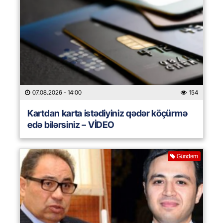
07.08.2026
- 14:00
154
Kartdan karta istədiyiniz qədər köçürmə
edə bilərsiniz – VİDEO
Gündəm