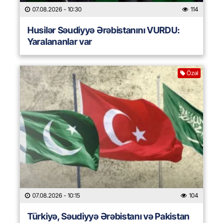
07.08.2026
- 10:30
114
Husilər Səudiyyə Ərəbistanını VURDU:
Yaralananlar var
Özəl
07.08.2026
- 10:15
104
Türkiyə, Səudiyyə Ərəbistanı və Pakistan