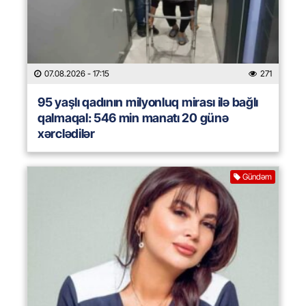
07.08.2026
- 17:15
271
95 yaşlı qadının milyonluq mirası ilə bağlı
qalmaqal: 546 min manatı 20 günə
xərclədilər
Gündəm