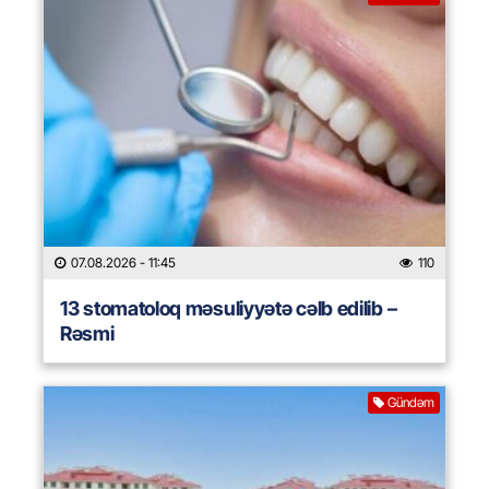
07.08.2026
- 11:45
110
13 stomatoloq məsuliyyətə cəlb edilib –
Rəsmi
Gündəm