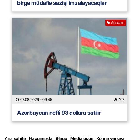
birgə müdafiə sazişi imzalayacaqlar
Gündəm
07.08.2026
- 09:45
107
Azərbaycan nefti 93 dollara satılır
Ana səhifə
Haqqımızda
Əlaqə
Media üçün
Köhnə versiya