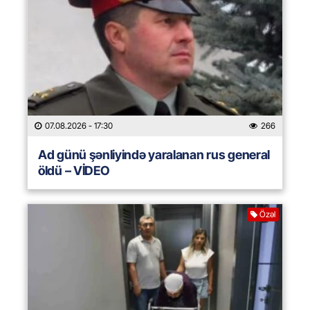
07.08.2026
- 17:30
266
Ad günü şənliyində yaralanan rus general
öldü – VİDEO
Özəl