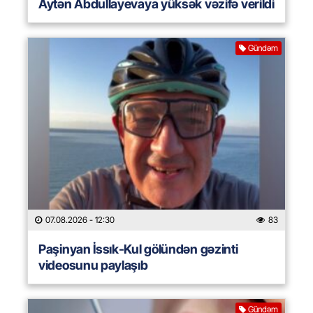
Aytən Abdullayevaya yüksək vəzifə verildi
Gündəm
07.08.2026
- 12:30
83
Paşinyan İssık-Kul gölündən gəzinti
videosunu paylaşıb
Gündəm