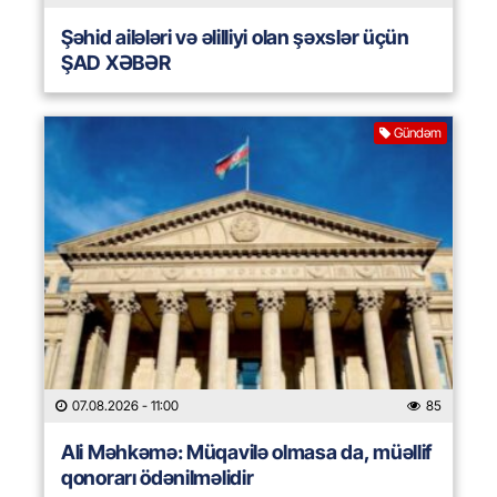
Şəhid ailələri və əlilliyi olan şəxslər üçün
ŞAD XƏBƏR
Gündəm
07.08.2026
- 11:00
85
Ali Məhkəmə: Müqavilə olmasa da, müəllif
qonorarı ödənilməlidir