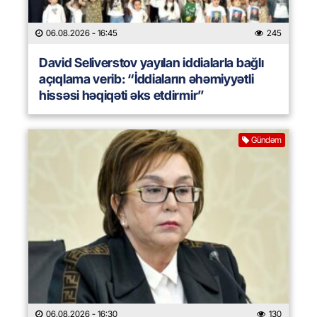
06.08.2026
- 16:45
245
David Seliverstov yayılan iddialarla bağlı
açıqlama verib: “İddiaların əhəmiyyətli
hissəsi həqiqəti əks etdirmir”
Gündəm
06.08.2026
- 16:30
130