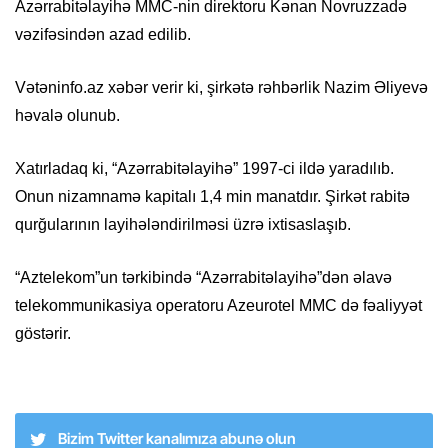
Azərrabitəlayihə MMC-nin direktoru Kənan Novruzzadə
vəzifəsindən azad edilib.
Vətəninfo.az xəbər verir ki, şirkətə rəhbərlik Nazim Əliyevə
həvalə olunub.
Xatırladaq ki, “Azərrabitəlayihə” 1997-ci ildə yaradılıb.
Onun nizamnamə kapitalı 1,4 min manatdır. Şirkət rabitə
qurğularının layihələndirilməsi üzrə ixtisaslaşıb.
“Aztelekom”un tərkibində “Azərrabitəlayihə”dən əlavə
telekommunikasiya operatoru Azeurotel MMC də fəaliyyət
göstərir.
Bizim Twitter kanalımıza abunə olun