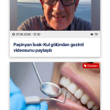
07.08.2026
- 12:30
79
Paşinyan İssık-Kul gölündən gəzinti
videosunu paylaşıb
Gündəm