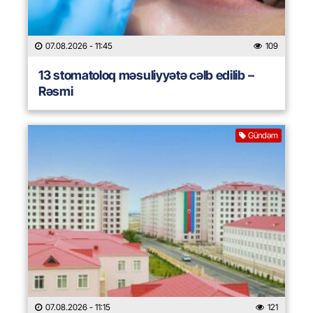
07.08.2026
- 11:45
109
13 stomatoloq məsuliyyətə cəlb edilib –
Rəsmi
Gündəm
07.08.2026
- 11:15
121