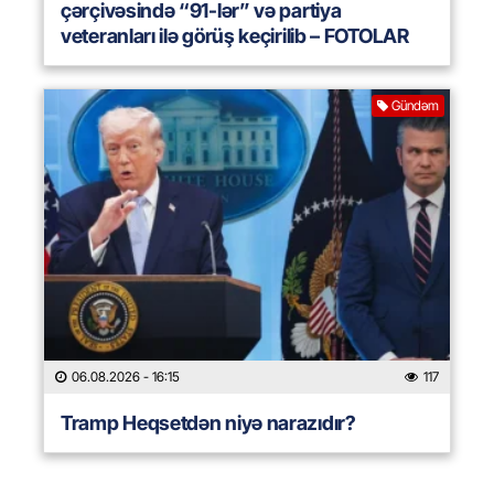
çərçivəsində “91-lər” və partiya
veteranları ilə görüş keçirilib – FOTOLAR
Gündəm
06.08.2026
- 16:15
117
Tramp Heqsetdən niyə narazıdır?