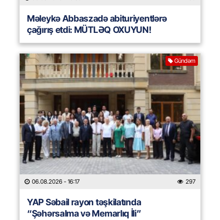
Məleykə Abbaszadə abituriyentlərə
çağırış etdi: MÜTLƏQ OXUYUN!
Gündəm
06.08.2026
- 16:17
297
YAP Səbail rayon təşkilatında
“Şəhərsalma və Memarlıq İli”