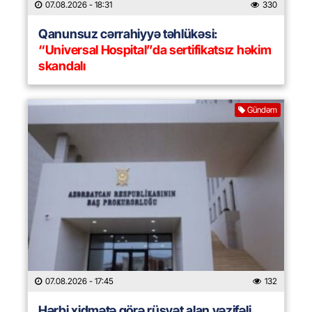
07.08.2026
- 18:31
330
Qanunsuz cərrahiyyə təhlükəsi:
“Universal Hospital”da sertifikatsız həkim
skandalı
Gündəm
07.08.2026
- 17:45
132
Hərbi xidmətə görə rüşvət alan vəzifəli