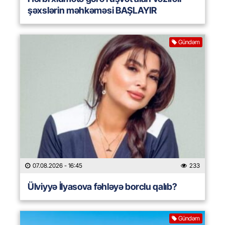
şəxslərin məhkəməsi BAŞLAYIR
Gündəm
07.08.2026
- 16:45
233
Ülviyyə İlyasova fəhləyə borclu qalıb?
Gündəm