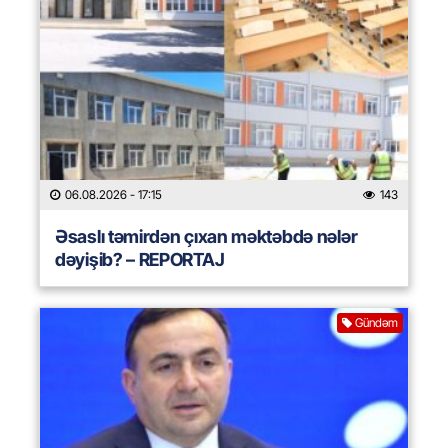
06.08.2026
- 17:15
143
Əsaslı təmirdən çıxan məktəbdə nələr
dəyişib? – REPORTAJ
Gündəm