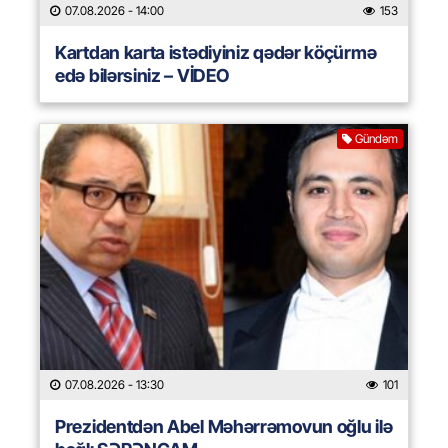
07.08.2026
- 14:00
153
Kartdan karta istədiyiniz qədər köçürmə
edə bilərsiniz – VİDEO
Gündəm
07.08.2026
- 13:30
101
Prezidentdən Abel Məhərrəmovun oğlu ilə