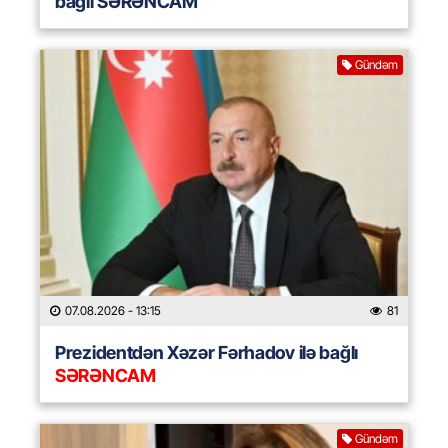
bağlı SƏRƏNCAM
Gündəm
07.08.2026
- 13:15
81
Prezidentdən Xəzər Fərhadov ilə bağlı
SƏRƏNCAM
Gündəm