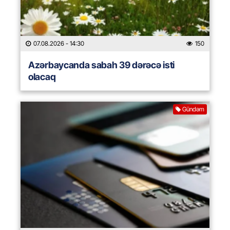
07.08.2026
- 14:30
150
Azərbaycanda sabah 39 dərəcə isti
olacaq
Gündəm