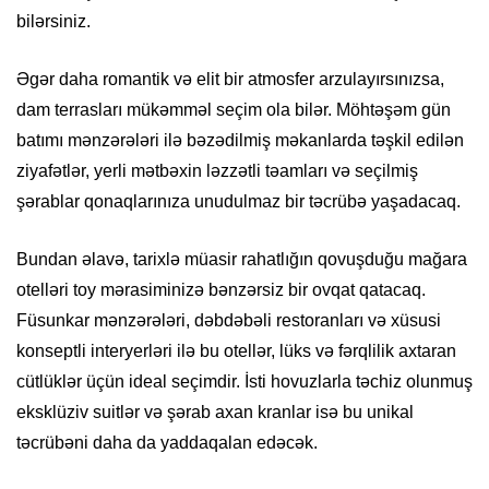
bilərsiniz.
Əgər daha romantik və elit bir atmosfer arzulayırsınızsa,
dam terrasları mükəmməl seçim ola bilər. Möhtəşəm gün
batımı mənzərələri ilə bəzədilmiş məkanlarda təşkil edilən
ziyafətlər, yerli mətbəxin ləzzətli təamları və seçilmiş
şərablar qonaqlarınıza unudulmaz bir təcrübə yaşadacaq.
Bundan əlavə, tarixlə müasir rahatlığın qovuşduğu mağara
otelləri toy mərasiminizə bənzərsiz bir ovqat qatacaq.
Füsunkar mənzərələri, dəbdəbəli restoranları və xüsusi
konseptli interyerləri ilə bu otellər, lüks və fərqlilik axtaran
cütlüklər üçün ideal seçimdir. İsti hovuzlarla təchiz olunmuş
eksklüziv suitlər və şərab axan kranlar isə bu unikal
təcrübəni daha da yaddaqalan edəcək.