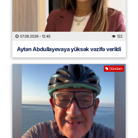
07.08.2026
- 12:45
122
Aytən Abdullayevaya yüksək vəzifə verildi
Gündəm