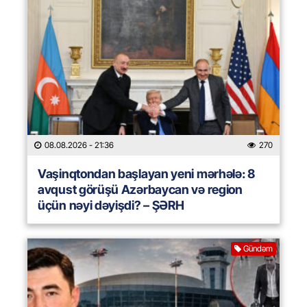
08.08.2026
- 21:36
270
Vaşinqtondan başlayan yeni mərhələ: 8
avqust görüşü Azərbaycan və region
üçün nəyi dəyişdi? – ŞƏRH
Gündəm