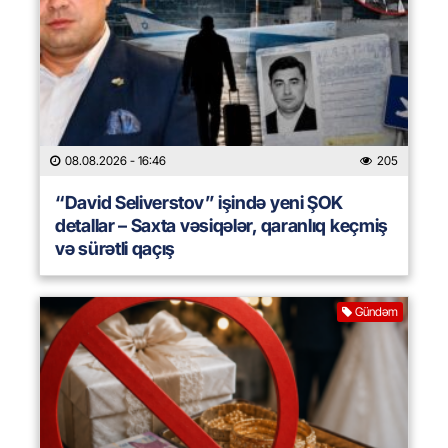
08.08.2026
- 16:46
205
“David Seliverstov” işində yeni ŞOK
detallar – Saxta vəsiqələr, qaranlıq keçmiş
və sürətli qaçış
Gündəm