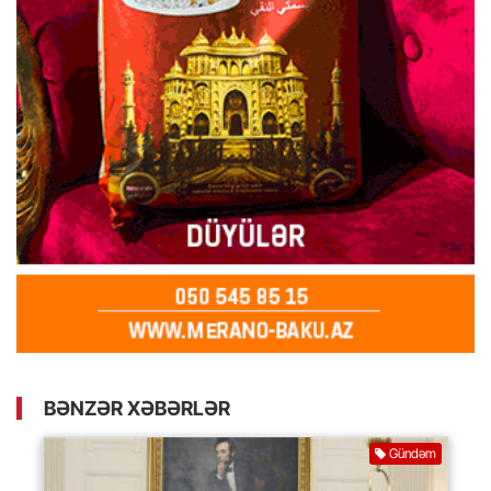
BƏNZƏR XƏBƏRLƏR
Gündəm