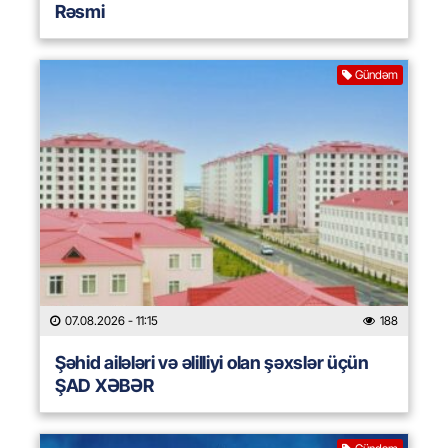
Rəsmi
Gündəm
07.08.2026
- 11:15
188
Şəhid ailələri və əlilliyi olan şəxslər üçün
ŞAD XƏBƏR