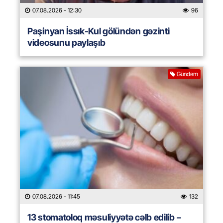
07.08.2026
- 12:30
96
Paşinyan İssık-Kul gölündən gəzinti
videosunu paylaşıb
Gündəm
07.08.2026
- 11:45
132
13 stomatoloq məsuliyyətə cəlb edilib –