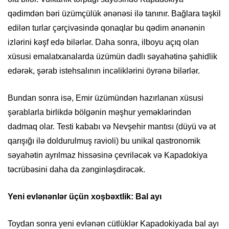
qədimdən bəri üzümçülük ənənəsi ilə tanınır. Bağlara təşkil
edilən turlar çərçivəsində qonaqlar bu qədim ənənənin
izlərini kəşf edə bilərlər. Daha sonra, ilboyu açıq olan
xüsusi emalatxanalarda üzümün dadlı səyahətinə şahidlik
edərək, şərab istehsalının incəliklərini öyrənə bilərlər.
Bundan sonra isə, Emir üzümündən hazırlanan xüsusi
şərablarla birlikdə bölgənin məşhur yeməklərindən
dadmaq olar. Testi kababı və Nevşehir mantısı (düyü və ət
qarışığı ilə doldurulmuş ravioli) bu unikal qastronomik
səyahətin ayrılmaz hissəsinə çevriləcək və Kapadokiya
təcrübəsini daha da zənginləşdirəcək.
Yeni evlənənlər üçün xoşbəxtlik: Bal ayı
Toydan sonra yeni evlənən cütlüklər Kapadokiyada bal ayı