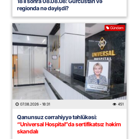
18 il sonra 08.08.08: Gürcüstan və
regionda nə dəyişdi?
Gündəm
07.08.2026
- 18:31
451
Qanunsuz cərrahiyyə təhlükəsi:
“Universal Hospital”da sertifikatsız həkim
skandalı