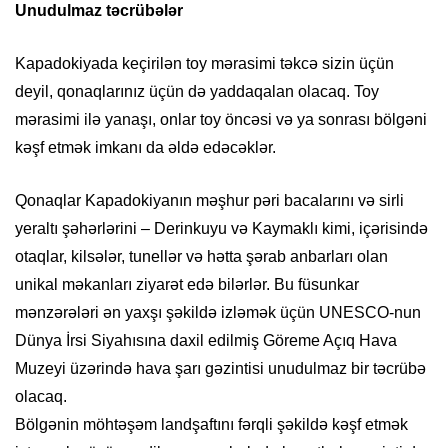
Unudulmaz təcrübələr
Kapadokiyada keçirilən toy mərasimi təkcə sizin üçün
deyil, qonaqlarınız üçün də yaddaqalan olacaq. Toy
mərasimi ilə yanaşı, onlar toy öncəsi və ya sonrası bölgəni
kəşf etmək imkanı da əldə edəcəklər.
Qonaqlar Kapadokiyanın məşhur pəri bacalarını və sirli
yeraltı şəhərlərini – Derinkuyu və Kaymaklı kimi, içərisində
otaqlar, kilsələr, tunellər və hətta şərab anbarları olan
unikal məkanları ziyarət edə bilərlər. Bu füsunkar
mənzərələri ən yaxşı şəkildə izləmək üçün UNESCO-nun
Dünya İrsi Siyahısına daxil edilmiş Göreme Açıq Hava
Muzeyi üzərində hava şarı gəzintisi unudulmaz bir təcrübə
olacaq.
Bölgənin möhtəşəm landşaftını fərqli şəkildə kəşf etmək