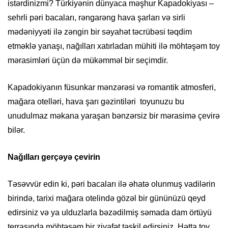
istərdinizmi? Türkiyənin dünyaca məşhur Kapadokiyası –
sehrli pəri bacaları, rəngarəng hava şarları və sirli
mədəniyyəti ilə zəngin bir səyahət təcrübəsi təqdim
etməklə yanaşı, nağılları xatırladan mühiti ilə möhtəşəm toy
mərasimləri üçün də mükəmməl bir seçimdir.
Kapadokiyanın füsunkar mənzərəsi və romantik atmosferi,
mağara otelləri, hava şarı gəzintiləri toyunuzu bu
unudulmaz məkana yaraşan bənzərsiz bir mərasimə çevirə
bilər.
Nağılları gerçəyə çevirin
Təsəvvür edin ki, pəri bacaları ilə əhatə olunmuş vadilərin
birində, tarixi mağara otelində gözəl bir gününüzü qeyd
edirsiniz və ya ulduzlarla bəzədilmiş səmada dam örtüyü
terrasında möhtəşəm bir ziyafət təşkil edirsiniz. Hətta toy