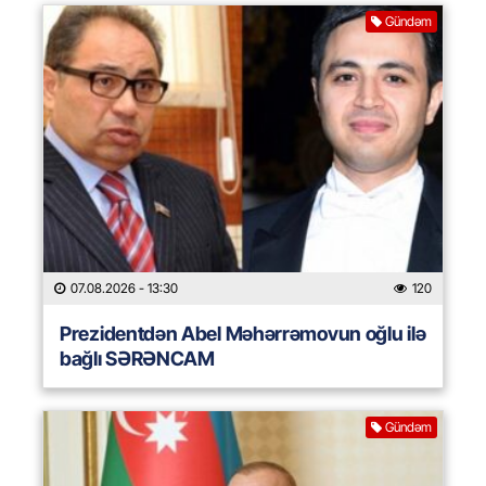
Gündəm
07.08.2026
- 13:30
120
Prezidentdən Abel Məhərrəmovun oğlu ilə
bağlı SƏRƏNCAM
Gündəm