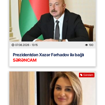
07.08.2026
- 13:15
100
Prezidentdən Xəzər Fərhadov ilə bağlı
SƏRƏNCAM
Gündəm