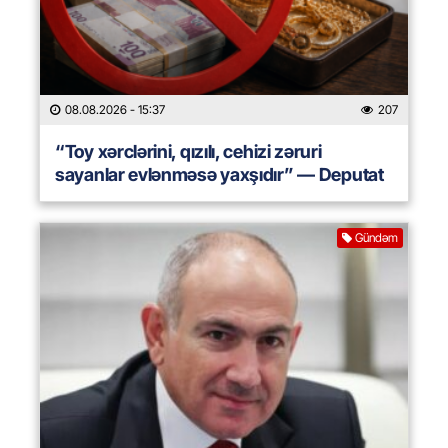
08.08.2026
- 15:37
207
“Toy xərclərini, qızılı, cehizi zəruri
sayanlar evlənməsə yaxşıdır” — Deputat
Gündəm