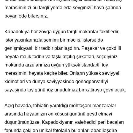
mərasiminizi bu fərqli yerdə edə sevginizi hava şarında
bəyan edə bilərsiniz.
Kapadokiya hər zövqə uyğun fərqli məkanlar təklif edir,
istər yaxınlarınızla səmimi bir məclis, istərsə də
genişmiqyaslı bir tədbir planlaşdırın. Peşəkar və çoxdilli
heyətə malik tədbir və təşkilatçılıq şirkətləri, seçdiyiniz
məkanda arzularınıza uyğun yüksək standartlı toy
mərasimini həyata keçirə bilər. Onların yüksək səviyyəli
xidmətləri və dünya səviyyəsində qonaqpərvərliyi
sayəsində toy gününüz unudulmaz bir xatirəyə çevriləcək.
Açıq havada, təbiətin yaratdığı möhtəşəm mənzərələr
arasında həyatınızın ən xüsusi gününü qeyd etməyi
düşünürsünüzsə, Kapadokiyanın valehedici pəri bacaları
fonunda çəkilən unikal fotolarla bu anları əbədiləşdirə