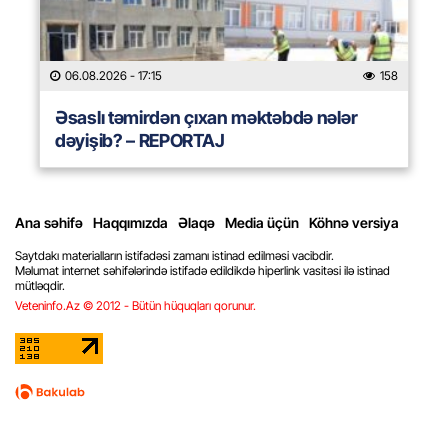
06.08.2026
- 17:15
158
Əsaslı təmirdən çıxan məktəbdə nələr
dəyişib? – REPORTAJ
Ana səhifə
Haqqımızda
Əlaqə
Media üçün
Köhnə versiya
Saytdakı materialların istifadəsi zamanı istinad edilməsi vacibdir.
Məlumat internet səhifələrində istifadə edildikdə hiperlink vasitəsi ilə istinad
mütləqdir.
Veteninfo.Az © 2012 - Bütün hüquqları qorunur.