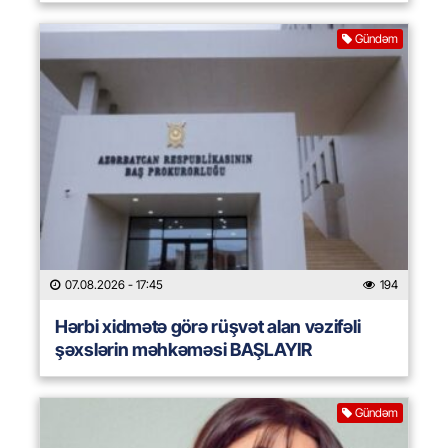
Gündəm
07.08.2026
- 17:45
194
Hərbi xidmətə görə rüşvət alan vəzifəli
şəxslərin məhkəməsi BAŞLAYIR
Gündəm