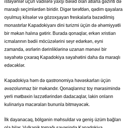
istəyənlər üçün vadilərə yaxşı bələd olan atlarla gəzinti də
maraqlı seçimlərdən biridir. Digər tərəfdən, qədim qayalara
oyulmuş kilsələr və gözoxşayan freskalarla bəzədilmiş
monastırlar Kapadokiyanı dini turizmi üçün də əhəmiyyətli
bir məkan halına gətirir. Burada qonaqlar, erkən xristian
icmalarının bədii möcüzələrini seyr edərkən, eyni
zamanda, əsrlərin dərinliklərinə uzanan mənəvi bir
səyahətə çıxaraq Kapadokiya səyahətini daha da maraqlı
edəcəklər.
Kapadokiya həm də qastronomiya həvəskarları üçün
əvəzolunmaz bir məkandır. Qonaqlarınız toy mərasimində
yerli mətbəxin ləzzətlərindən dadacaqlar, lakin onların
kulinariya macəraları bununla bitməyəcək.
İlk dayanacaq, bölgənin məhsuldar və geniş üzüm bağları
ola bilər. Vulkanik torpağı sayəsində Kapadokiya