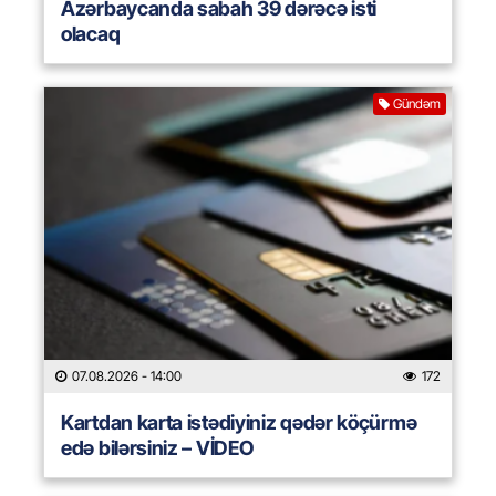
Azərbaycanda sabah 39 dərəcə isti
olacaq
Gündəm
07.08.2026
- 14:00
172
Kartdan karta istədiyiniz qədər köçürmə
edə bilərsiniz – VİDEO