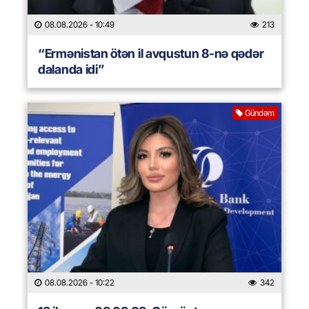
08.08.2026
- 10:49
213
“Ermənistan ötən il avqustun 8-nə qədər
dalanda idi”
Gündəm
08.08.2026
- 10:22
342