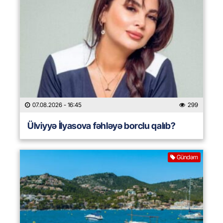
07.08.2026
- 16:45
299
Ülviyyə İlyasova fəhləyə borclu qalıb?
Gündəm