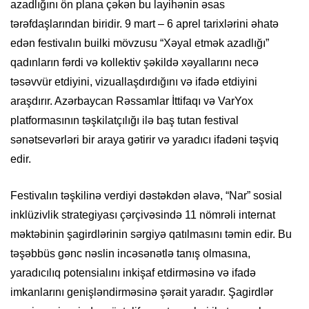
azadlığını ön plana çəkən bu layihənin əsas
tərəfdaşlarından biridir. 9 mart – 6 aprel tarixlərini əhatə
edən festivalın builki mövzusu “Xəyal etmək azadlığı”
qadınların fərdi və kollektiv şəkildə xəyallarını necə
təsəvvür etdiyini, vizuallaşdırdığını və ifadə etdiyini
araşdırır. Azərbaycan Rəssamlar İttifaqı və VarYox
platformasının təşkilatçılığı ilə baş tutan festival
sənətsevərləri bir araya gətirir və yaradıcı ifadəni təşviq
edir.
Festivalın təşkilinə verdiyi dəstəkdən əlavə, “Nar” sosial
inklüzivlik strategiyası çərçivəsində 11 nömrəli internat
məktəbinin şagirdlərinin sərgiyə qatılmasını təmin edir. Bu
təşəbbüs gənc nəslin incəsənətlə tanış olmasına,
yaradıcılıq potensialını inkişaf etdirməsinə və ifadə
imkanlarını genişləndirməsinə şərait yaradır. Şagirdlər