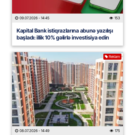
09.07.2026
- 14:45
153
Kapital Bank istiqrazlarına abunə yazılışı
başladı: illik 10% gəlirlə investisiya edin
Reklam
08.07.2026
- 14:49
175