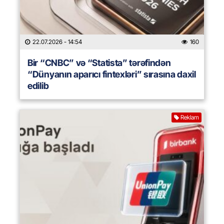
22.07.2026
- 14:54
160
Bir “CNBC” və “Statista” tərəfindən
“Dünyanın aparıcı fintexləri” sırasına daxil
edilib
Reklam