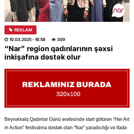
REKLAM
10.03.2025
- 16:58
309
“Nar” region qadınlarının şəxsi
inkişafına dəstək olur
Beynəlxalq Qadınlar Günü ərəfəsində start götürən “Her Art
in Action” festivalına dəstək olan “Nar” yaradıcılığı və ifadə