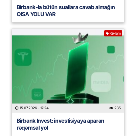
Birbank-la bütün suallara cavab almağın
QISA YOLU VAR
Reklam
15.07.2026
- 17:24
235
Birbank Invest: investisiyaya aparan
rəqəmsal yol