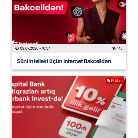
09.07.2026
- 16:54
145
Süni intellekt üçün internet Bakcelldən
Reklam