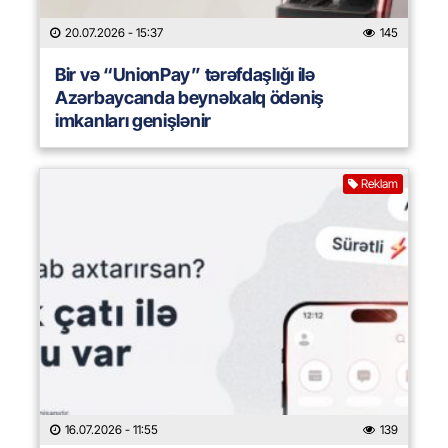
20.07.2026
- 15:37
145
Bir və “UnionPay” tərəfdaşlığı ilə
Azərbaycanda beynəlxalq ödəniş
imkanları genişlənir
Reklam
16.07.2026
- 11:55
139