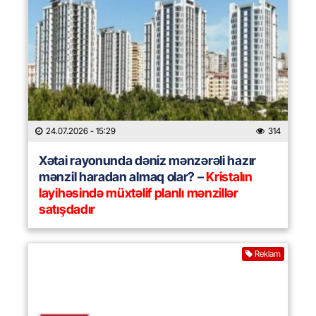
24.07.2026
- 15:29
314
Xətai rayonunda dəniz mənzərəli hazır
mənzil haradan almaq olar? –
Kristalın
layihəsində müxtəlif planlı mənzillər
satışdadır
Reklam