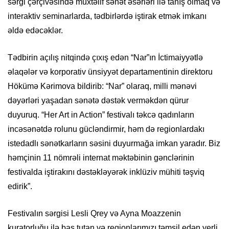
sərgi çərçivəsində müxtəlif sənət əsərləri ilə tanış olmaq və
interaktiv seminarlarda, tədbirlərdə iştirak etmək imkanı
əldə edəcəklər.
Tədbirin açılış nitqində çıxış edən “Nar”ın İctimaiyyətlə
əlaqələr və korporativ ünsiyyət departamentinin direktoru
Hökümə Kərimova bildirib: “Nar” olaraq, milli mənəvi
dəyərləri yaşadan sənətə dəstək verməkdən qürur
duyuruq. “Her Art in Action” festivalı təkcə qadınların
incəsənətdə rolunu gücləndirmir, həm də regionlardakı
istedadlı sənətkarların səsini duyurmağa imkan yaradır. Biz
həmçinin 11 nömrəli internat məktəbinin gənclərinin
festivalda iştirakını dəstəkləyərək inklüziv mühiti təşviq
edirik”.
Festivalın sərgisi Lesli Qrey və Ayna Moazzenin
kuratorluğu ilə baş tutan və regionlarımızı təmsil edən yerli