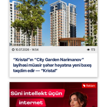
10.07.2026
- 14:54
173
“Kristal”ın “City Garden Narimanov”
layihəsi müasir şəhər həyatına yeni baxış
təqdim edir — “Kristal”
Reklam