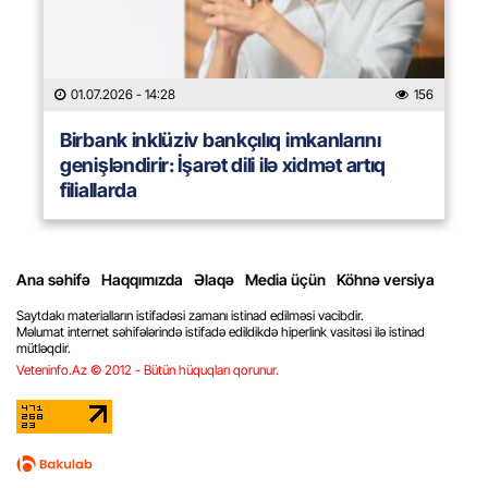
01.07.2026
- 14:28
156
Birbank inklüziv bankçılıq imkanlarını
genişləndirir: İşarət dili ilə xidmət artıq
filiallarda
Ana səhifə
Haqqımızda
Əlaqə
Media üçün
Köhnə versiya
Saytdakı materialların istifadəsi zamanı istinad edilməsi vacibdir.
Məlumat internet səhifələrində istifadə edildikdə hiperlink vasitəsi ilə istinad
mütləqdir.
Veteninfo.Az © 2012 - Bütün hüquqları qorunur.