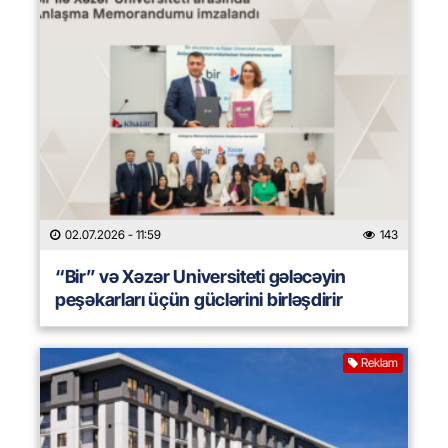
02.07.2026
- 11:59
143
“Bir” və Xəzər Universiteti gələcəyin
peşəkarları üçün güclərini birləşdirir
Reklam