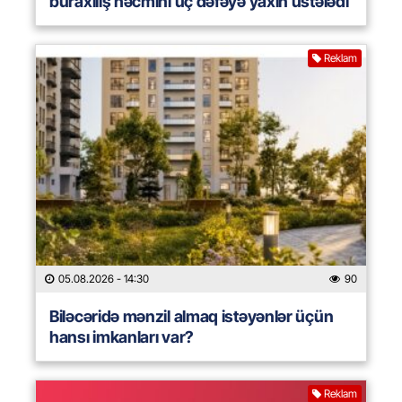
buraxılış həcmini üç dəfəyə yaxın üstələdi
Reklam
05.08.2026
- 14:30
90
Biləcəridə mənzil almaq istəyənlər üçün
hansı imkanları var?
Reklam