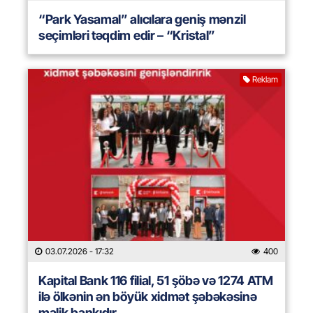
“Park Yasamal” alıcılara geniş mənzil
seçimləri təqdim edir – “Kristal”
Reklam
03.07.2026
- 17:32
400
Kapital Bank 116 filial, 51 şöbə və 1274 ATM
ilə ölkənin ən böyük xidmət şəbəkəsinə
malik bankıdır