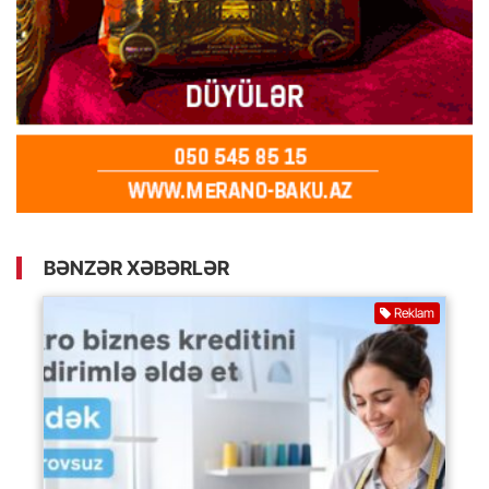
BƏNZƏR XƏBƏRLƏR
Reklam