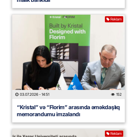
Reklam
03.07.2026
- 14:51
152
“Kristal” və “Florim” arasında əməkdaşlıq
memorandumu imzalandı
Reklam