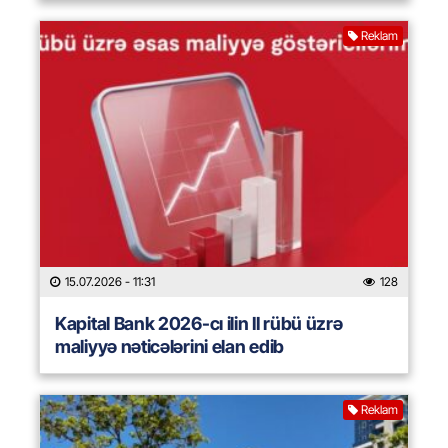
Reklam
15.07.2026
- 11:31
128
Kapital Bank 2026-cı ilin II rübü üzrə
maliyyə nəticələrini elan edib
Reklam