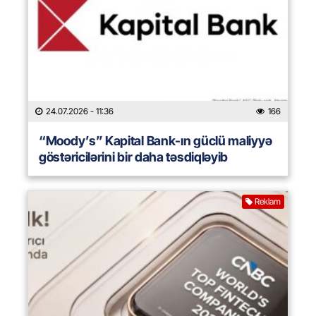
24.07.2026
- 11:36
166
“Moody’s” Kapital Bank-ın güclü maliyyə
göstəricilərini bir daha təsdiqləyib
Reklam