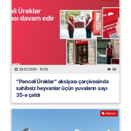
29.07.2026
- 10:55
98
“Pəncəli Ürəklər” aksiyası çərçivəsində
sahibsiz heyvanlar üçün yuvaların sayı
35-ə çatdı
Reklam