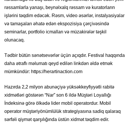
rəssamlarla yanaşı, beynəlxalq rəssam və kuratorların
işlərini təqdim edəcək. Rəsm, video əsərlər, instalyasiyalar
və tamaşaları əhatə edən ekspozisiya çərçivəsində
seminarlar, portfolio icmalları və müzakirələr təşkil
olunacaq.
Tədbir bütün sənətsevərlər üçün açıqdır. Festival haqqında
daha ətraflı məlumatı qeyd edilən linkdən əldə etmək
mümkündür: https://herartinaction.com
Hazırda 2,2 milyon abunəçiyə yüksəkkeyfiyyətli rabitə
xidmətləri göstərən “Nar” son 6 ildə Müştəri Loyallığı
İndeksinə görə ölkədə lider mobil operatordur. Mobil
operator müştəriyönümlülük strategiyasına sadiq qalaraq
sərfəli qiymət qarşılığında üstün xidmət təqdim edir.