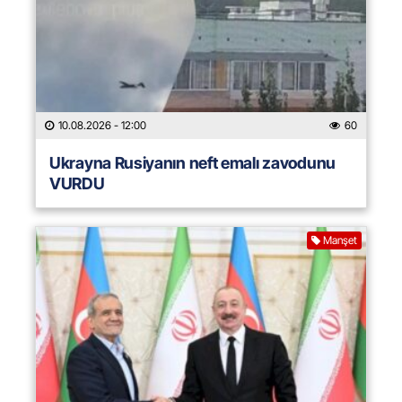
10.08.2026
- 12:00
60
Ukrayna Rusiyanın neft emalı zavodunu
VURDU
Manşet