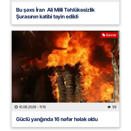
Bu şəxs İran Ali Milli Təhlükəsizlik
Şurasının katibi təyin edildi
Banner
10.08.2026
- 11:15
59
Güclü yanğında 16 nəfər həlak oldu