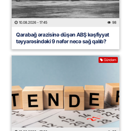
10.08.2026
- 17:45
98
Qarabağ ərazisinə düşən ABŞ kəşfiyyat
təyyarəsindəki 9 nəfər necə sağ qalıb?
Gündəm