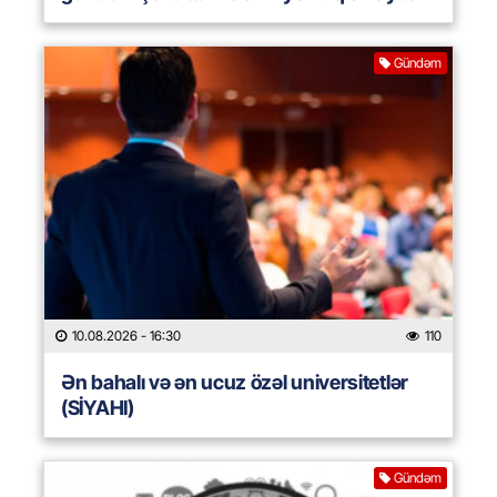
Gündəm
10.08.2026
- 16:30
110
Ən bahalı və ən ucuz özəl universitetlər
(SİYAHI)
Gündəm