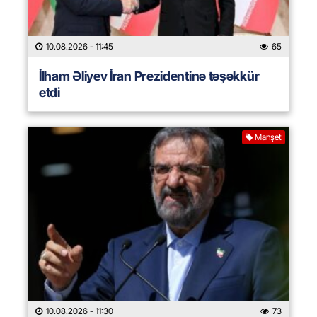
10.08.2026
- 11:45
65
İlham Əliyev İran Prezidentinə təşəkkür
etdi
Manşet
10.08.2026
- 11:30
73