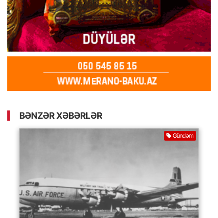
BƏNZƏR XƏBƏRLƏR
Gündəm