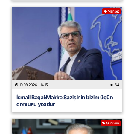
Manşet
10.08.2026
- 14:15
64
İsmail Bəgai:Məkkə Sazişinin bizim üçün
qorxusu yoxdur
Gündəm