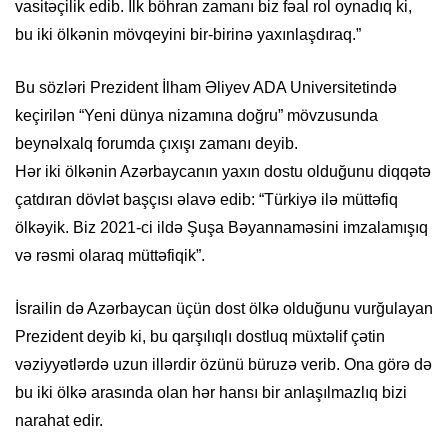
vasitəçilik edib. İlk böhran zamanı biz fəal rol oynadıq ki,
bu iki ölkənin mövqeyini bir-birinə yaxınlaşdıraq.”
Bu sözləri Prezident İlham Əliyev ADA Universitetində
keçirilən “Yeni dünya nizamına doğru” mövzusunda
beynəlxalq forumda çıxışı zamanı deyib.
Hər iki ölkənin Azərbaycanın yaxın dostu olduğunu diqqətə
çatdıran dövlət başçısı əlavə edib: “Türkiyə ilə müttəfiq
ölkəyik. Biz 2021-ci ildə Şuşa Bəyannaməsini imzalamışıq
və rəsmi olaraq müttəfiqik”.
İsrailin də Azərbaycan üçün dost ölkə olduğunu vurğulayan
Prezident deyib ki, bu qarşılıqlı dostluq müxtəlif çətin
vəziyyətlərdə uzun illərdir özünü büruzə verib. Ona görə də
bu iki ölkə arasında olan hər hansı bir anlaşılmazlıq bizi
narahat edir.