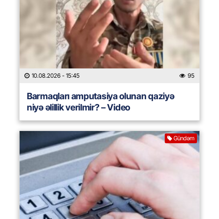
10.08.2026
- 15:45
95
Barmaqları amputasiya olunan qaziyə
niyə əlillik verilmir? – Video
Gündəm