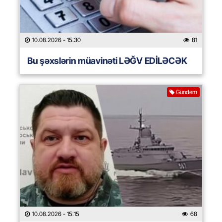
10.08.2026
- 15:30
81
Bu şəxslərin müavinəti LƏĞV EDİLƏCƏK
Gündəm
10.08.2026
- 15:15
68