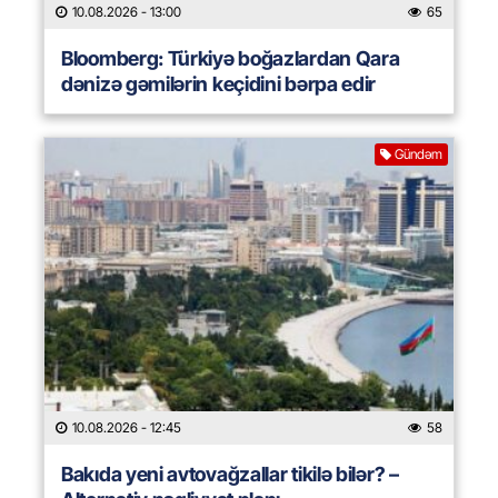
10.08.2026
- 13:00
65
Bloomberg: Türkiyə boğazlardan Qara
dənizə gəmilərin keçidini bərpa edir
Gündəm
10.08.2026
- 12:45
58
Bakıda yeni avtovağzallar tikilə bilər? –