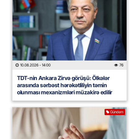
10.08.2026
- 14:00
76
TDT-nin Ankara Zirvə görüşü: Ölkələr
arasında sərbəst hərəkətliliyin təmin
olunması mexanizmləri müzakirə edilir
Gündəm