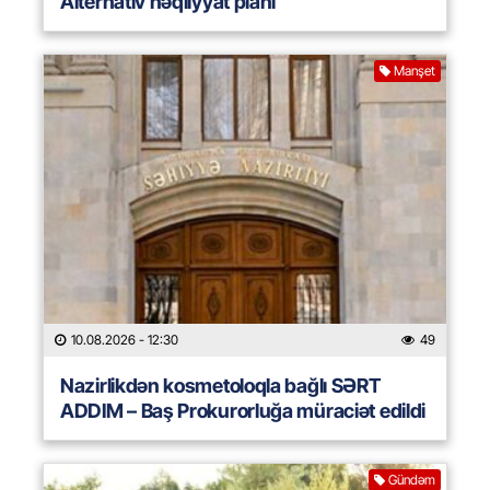
Alternativ nəqliyyat planı
Manşet
10.08.2026
- 12:30
49
Nazirlikdən kosmetoloqla bağlı SƏRT
ADDIM – Baş Prokurorluğa müraciət edildi
Gündəm