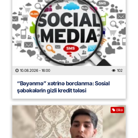
10.08.2026
- 16:00
102
“Bəyənmə” xətrinə borclanma: Sosial
şəbəkələrin gizli kredit tələsi
ölkə