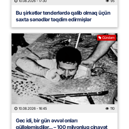
10.08.2026
- 17:30
95
Bu şirkətlər tenderlərdə qalib olmaq üçün
saxta sənədlər təqdim edirmişlər
Gündəm
10.08.2026
- 16:45
110
Gec idi, bir gün əvvəl onları
güllələmişdilər… – 100 milyonluq cinayət