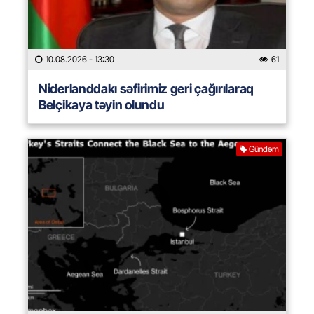
10.08.2026
- 13:30
61
Niderlanddakı səfirimiz geri çağırılaraq
Belçikaya təyin olundu
Gündəm