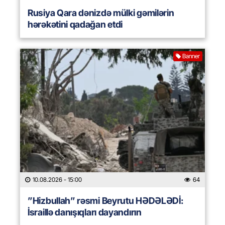
Rusiya Qara dənizdə mülki gəmilərin
hərəkətini qadağan etdi
Banner
10.08.2026
- 15:00
64
”Hizbullah” rəsmi Beyrutu HƏDƏLƏDİ:
İsraillə danışıqları dayandırın