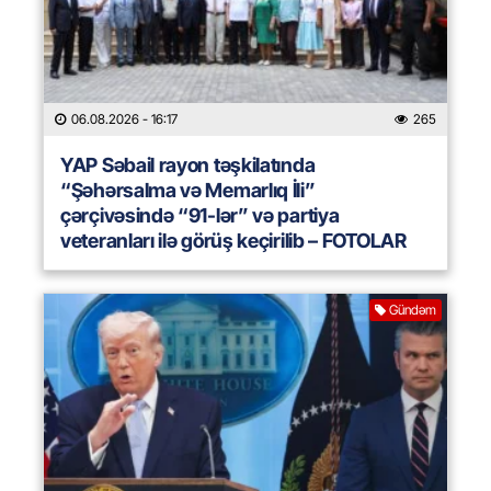
06.08.2026
- 16:17
265
YAP Səbail rayon təşkilatında
“Şəhərsalma və Memarlıq İli”
çərçivəsində “91-lər” və partiya
veteranları ilə görüş keçirilib – FOTOLAR
Gündəm