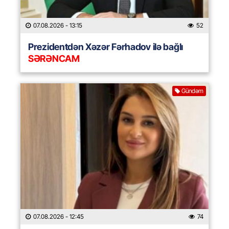
07.08.2026
- 13:15
52
Prezidentdən Xəzər Fərhadov ilə bağlı
SƏRƏNCAM
Gündəm
07.08.2026
- 12:45
74