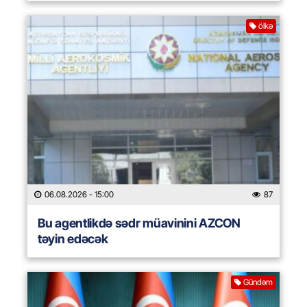
ölkə
06.08.2026
- 15:00
87
Bu agentlikdə sədr müavinini AZCON
təyin edəcək
Gündəm