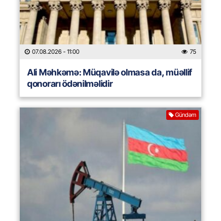
07.08.2026
- 11:00
75
Ali Məhkəmə: Müqavilə olmasa da, müəllif
qonorarı ödənilməlidir
Gündəm