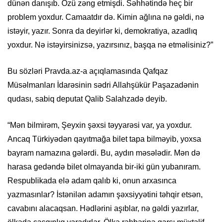
dünən danışıb. Özü zəng etmişdi. Səhhətində heç bir
problem yoxdur. Camaatdır də. Kimin ağlına nə gəldi, nə
istəyir, yazır. Sonra da deyirlər ki, demokratiya, azadlıq
yoxdur. Nə istəyirsinizsə, yazırsınız, başqa nə etməlisiniz?”
Bu sözləri Pravda.az-a açıqlamasında Qafqaz
Müsəlmanları İdarəsinin sədri Allahşükür Paşazadənin
qudası, sabiq deputat Qalib Salahzadə deyib.
“Mən bilmirəm, Şeyxin şəxsi təyyarəsi var, ya yoxdur.
Ancaq Türkiyədən qayıtmağa bilet tapa bilməyib, yoxsa
bayram namazına gələrdi. Bu, aydın məsələdir. Mən də
harasa gedəndə bilet olmayanda bir-iki gün yubanıram.
Respublikada elə adam qalıb ki, onun arxasınca
yazmasınlar? İstənilən adamın şəxsiyyətini təhqir etsən,
cavabını alacaqsan. Hədlərini aşıblar, nə gəldi yazırlar,