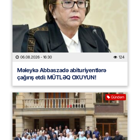
06.08.2026
- 16:30
124
Məleykə Abbaszadə abituriyentlərə
çağırış etdi: MÜTLƏQ OXUYUN!
Gündəm