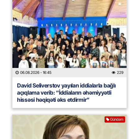
06.08.2026
- 16:45
229
David Seliverstov yayılan iddialarla bağlı
açıqlama verib: “İddiaların əhəmiyyətli
hissəsi həqiqəti əks etdirmir”
Gündəm