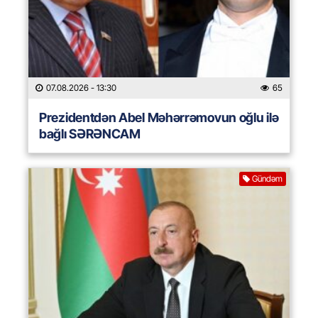
07.08.2026
- 13:30
65
Prezidentdən Abel Məhərrəmovun oğlu ilə
bağlı SƏRƏNCAM
Gündəm