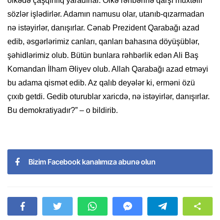
ölkədə çaşqınlıq yaradırlar. Ölkə rəhbərinə qarşı müxtəlif
sözlər işlədirlər. Adamın namusu olar, utanıb-qızarmadan
nə istəyirlər, danışırlar. Cənab Prezident Qarabağı azad
edib, əsgərlərimiz canları, qanları bahasına döyüşüblər,
şəhidlərimiz olub. Bütün bunlara rəhbərlik edən Ali Baş
Komandan İlham Əliyev olub. Allah Qarabağı azad etməyi
bu adama qismət edib. Az qalıb deyələr ki, erməni özü
çıxıb getdi. Gedib oturublar xaricdə, nə istəyirlər, danışırlar.
Bu demokratiyadır?” – o bildirib.
Bizim Facebook kanalımıza abunə olun