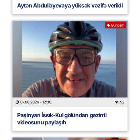
Aytən Abdullayevaya yüksək vəzifə verildi
Gündəm
07.08.2026
- 12:30
52
Paşinyan İssık-Kul gölündən gəzinti
videosunu paylaşıb