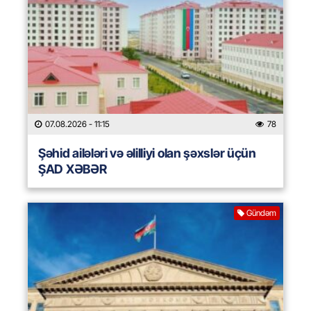
07.08.2026
- 11:15
78
Şəhid ailələri və əlilliyi olan şəxslər üçün
ŞAD XƏBƏR
Gündəm