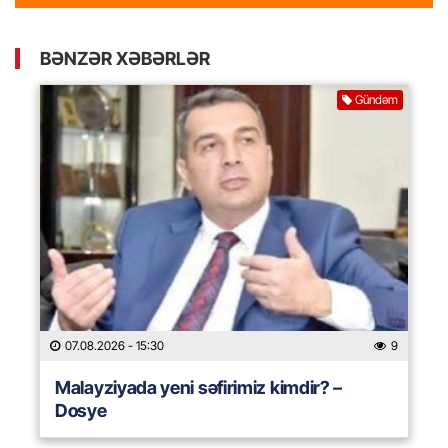
BƏNZƏR XƏBƏRLƏR
Gündəm
07.08.2026
- 15:30
9
Malayziyada yeni səfirimiz kimdir? –
Dosye