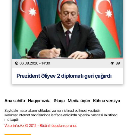
06.08.2026
- 14:30
89
Prezident Əliyev 2 diplomatı geri çağırdı
Ana səhifə
Haqqımızda
Əlaqə
Media üçün
Köhnə versiya
Saytdakı materialların istifadəsi zamanı istinad edilməsi vacibdir.
Məlumat internet səhifələrində istifadə edildikdə hiperlink vasitəsi ilə istinad
mütləqdir.
Veteninfo.Az © 2012 - Bütün hüquqları qorunur.