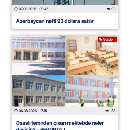
07.08.2026
- 09:45
93
Azərbaycan nefti 93 dollara satılır
Gündəm
06.08.2026
- 17:15
138
Əsaslı təmirdən çıxan məktəbdə nələr
dəyişib? – REPORTAJ