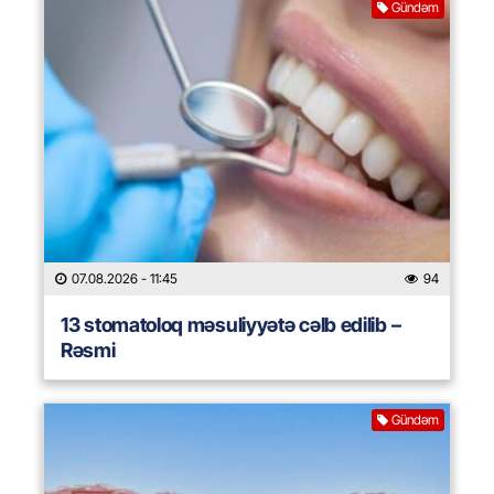
Gündəm
07.08.2026
- 11:45
94
13 stomatoloq məsuliyyətə cəlb edilib –
Rəsmi
Gündəm