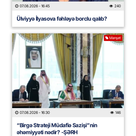
07.08.2026
- 16:45
240
Ülviyyə İlyasova fəhləyə borclu qalıb?
Manşet
07.08.2026
- 16:30
146
“Birgə Strateji Müdafiə Sazişi”nin
əhəmiyyəti nədir? -ŞƏRH