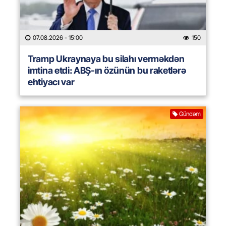
07.08.2026
- 15:00
150
Tramp Ukraynaya bu silahı verməkdən
imtina etdi: ABŞ-ın özünün bu raketlərə
ehtiyacı var
Gündəm