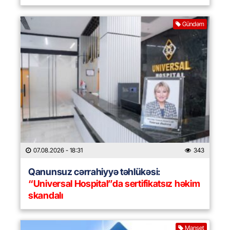
Gündəm
07.08.2026
- 18:31
343
Qanunsuz cərrahiyyə təhlükəsi:
“Universal Hospital”da sertifikatsız həkim
skandalı
Manşet