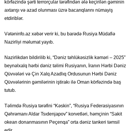
körfəzində şərti terrorçular tərəfindən ələ keçirilən gəminin
axtarışı və azad olunması üzrə bacarıqlarını nümayiş
etdiriblər.
Vətəninfo.az xəbər verir ki, bu barədə Rusiya Müdafiə
Nazirliyi məlumat yayıb.
Nazirlikdən bildirilib ki, “Dəniz təhlükəsizlik kəməri – 2025”
beynəlxalq hərbi dəniz təlimi Rusiyanın, İranın Hərbi Dəniz
Qüvvələri və Çin Xalq Azadlıq Ordusunun Hərbi Dəniz
Qüvvələrinin gəmilərinin iştirakı ilə Oman körfəzində baş
tutub.
Təlimdə Rusiya tərəfini “Kəskin”, “Rusiya Federasiyasının
Qəhrəmanı Aldar Tsıdenjapov” korvetləri, həmçinin “Sakit
okean donanmasının Peçenqa” orta dəniz tankeri təmsil
edir.