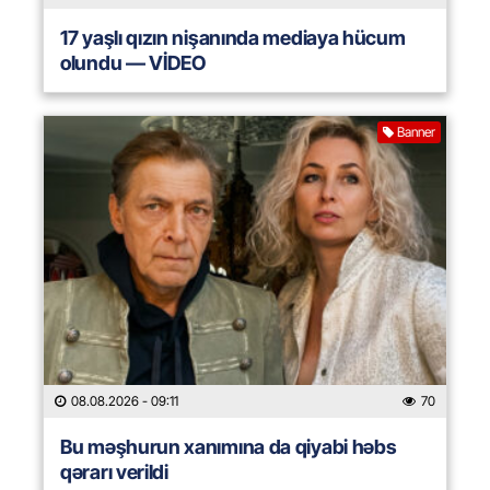
17 yaşlı qızın nişanında mediaya hücum
olundu — VİDEO
Banner
08.08.2026
- 09:11
70
Bu məşhurun xanımına da qiyabi həbs
qərarı verildi