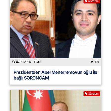
Gündəm
07.08.2026
- 13:30
101
Prezidentdən Abel Məhərrəmovun oğlu ilə
bağlı SƏRƏNCAM
Gündəm