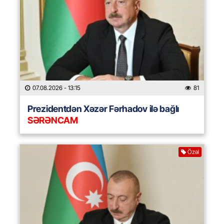
07.08.2026
- 13:15
81
Prezidentdən Xəzər Fərhadov ilə bağlı
SƏRƏNCAM
Özəl