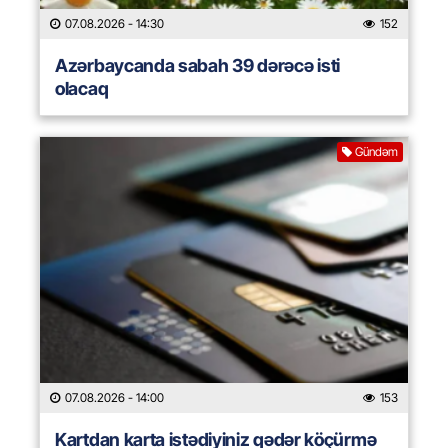
07.08.2026
- 14:30
152
Azərbaycanda sabah 39 dərəcə isti
olacaq
Gündəm
07.08.2026
- 14:00
153
Kartdan karta istədiyiniz qədər köçürmə