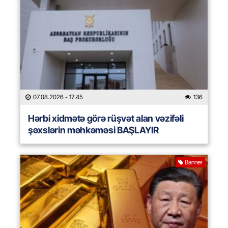
07.08.2026
- 17:45
136
Hərbi xidmətə görə rüşvət alan vəzifəli
şəxslərin məhkəməsi BAŞLAYIR
Banner