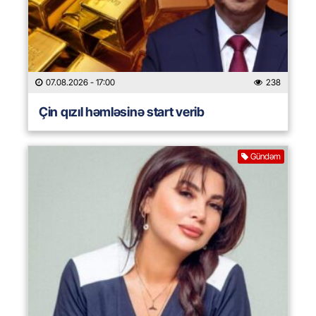
07.08.2026
- 17:00
238
Çin qızıl həmləsinə start verib
Gündəm