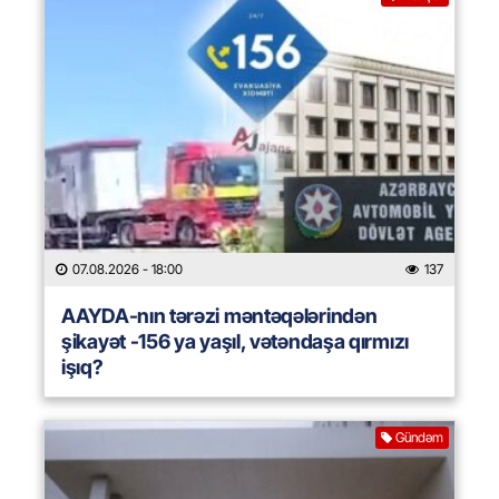
07.08.2026
- 18:00
137
AAYDA-nın tərəzi məntəqələrindən
şikayət -156 ya yaşıl, vətəndaşa qırmızı
işıq?
Gündəm