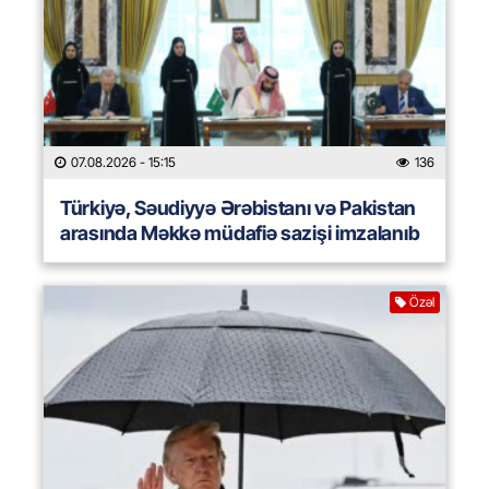
07.08.2026
- 15:15
136
Türkiyə, Səudiyyə Ərəbistanı və Pakistan
arasında Məkkə müdafiə sazişi imzalanıb
Özəl