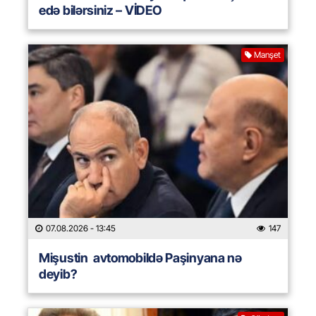
edə bilərsiniz – VİDEO
Manşet
07.08.2026
- 13:45
147
Mişustin avtomobildə Paşinyana nə
deyib?