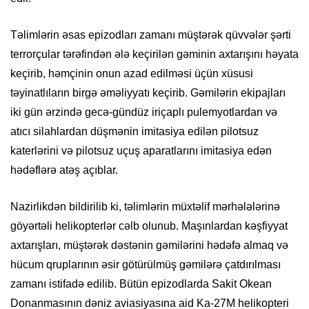
Təlimlərin əsas epizodları zamanı müştərək qüvvələr şərti
terrorçular tərəfindən ələ keçirilən gəminin axtarışını həyata
keçirib, həmçinin onun azad edilməsi üçün xüsusi
təyinatlıların birgə əməliyyatı keçirib. Gəmilərin ekipajları
iki gün ərzində gecə-gündüz iriçaplı pulemyotlardan və
atıcı silahlardan düşmənin imitasiya edilən pilotsuz
katerlərini və pilotsuz uçuş aparatlarını imitasiya edən
hədəflərə atəş açıblar.
Nazirlikdən bildirilib ki, təlimlərin müxtəlif mərhələlərinə
göyərtəli helikopterlər cəlb olunub. Maşınlardan kəşfiyyat
axtarışları, müştərək dəstənin gəmilərini hədəfə almaq və
hücum qruplarının əsir götürülmüş gəmilərə çatdırılması
zamanı istifadə edilib. Bütün epizodlarda Sakit Okean
Donanmasının dəniz aviasiyasına aid Ka-27M helikopteri