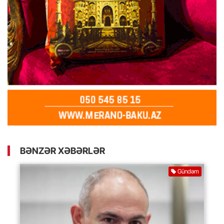
BƏNZƏR XƏBƏRLƏR
Gündəm