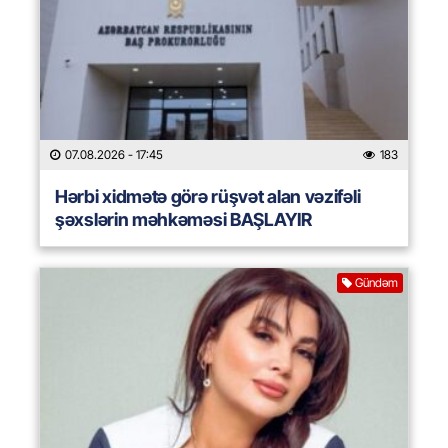
07.08.2026
- 17:45
183
Hərbi xidmətə görə rüşvət alan vəzifəli
şəxslərin məhkəməsi BAŞLAYIR
Gündəm