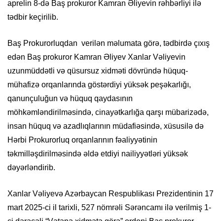
aprelin 8-də Baş prokuror Kamran Əliyevin rəhbərliyi ilə
tədbir keçirilib.
Baş Prokurorluqdan verilən məlumata görə, tədbirdə çıxış
edən Baş prokuror Kamran Əliyev Xanlar Vəliyevin
uzunmüddətli və qüsursuz xidməti dövründə hüquq-
mühafizə orqanlarında göstərdiyi yüksək peşəkarlığı,
qanunçuluğun və hüquq qaydasının
möhkəmləndirilməsində, cinayətkarlığa qarşı mübarizədə,
insan hüquq və azadlıqlarının müdafiəsində, xüsusilə də
Hərbi Prokurorluq orqanlarının fəaliyyətinin
təkmilləşdirilməsində əldə etdiyi nailiyyətləri yüksək
dəyərləndirib.
Xanlar Vəliyevə Azərbaycan Respublikası Prezidentinin 17
mart 2025-ci il tarixli, 527 nömrəli Sərəncamı ilə verilmiş 1-