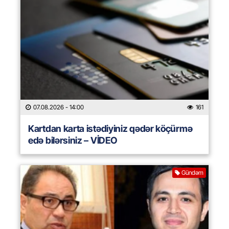
07.08.2026
- 14:00
161
Kartdan karta istədiyiniz qədər köçürmə
edə bilərsiniz – VİDEO
Gündəm