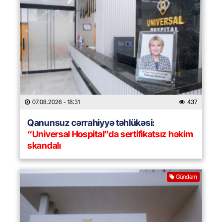
07.08.2026
- 18:31
437
Qanunsuz cərrahiyyə təhlükəsi:
“Universal Hospital”da sertifikatsız həkim
skandalı
Gündəm