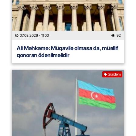
07.08.2026
- 11:00
92
Ali Məhkəmə: Müqavilə olmasa da, müəllif
qonorarı ödənilməlidir
Gündəm