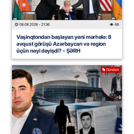
08.08.2026
- 21:36
68
Vaşinqtondan başlayan yeni mərhələ: 8
avqust görüşü Azərbaycan və region
üçün nəyi dəyişdi? – ŞƏRH
Gündəm