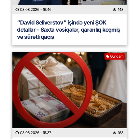
08.08.2026
- 16:46
148
“David Seliverstov” işində yeni ŞOK
detallar – Saxta vəsiqələr, qaranlıq keçmiş
və sürətli qaçış
Gündəm
08.08.2026
- 15:37
168