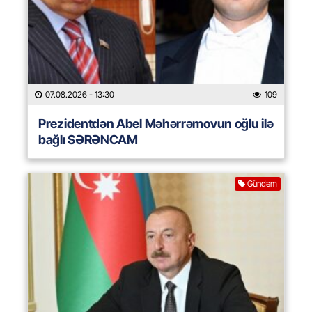
07.08.2026
- 13:30
109
Prezidentdən Abel Məhərrəmovun oğlu ilə
bağlı SƏRƏNCAM
Gündəm