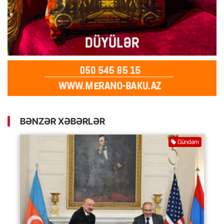
BƏNZƏR XƏBƏRLƏR
Gündəm