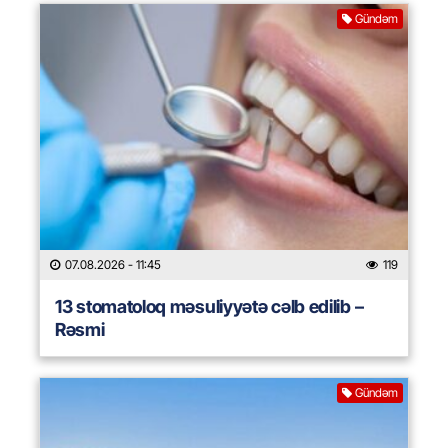
Gündəm
07.08.2026
- 11:45
119
13 stomatoloq məsuliyyətə cəlb edilib –
Rəsmi
Gündəm