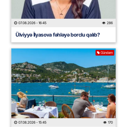
07.08.2026
- 16:45
286
Ülviyyə İlyasova fəhləyə borclu qalıb?
Gündəm
07.08.2026
- 15:45
170