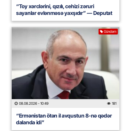
“Toy xərclərini, qızılı, cehizi zəruri
sayanlar evlənməsə yaxşıdır” — Deputat
Gündəm
08.08.2026
- 10:49
181
“Ermənistan ötən il avqustun 8-nə qədər
dalanda idi”