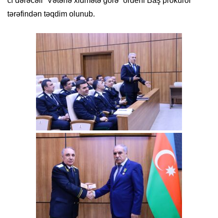
ci dərəcəli “Vətənə xidmətə görə” ordeni Baş prokuror
tərəfindən təqdim olunub.