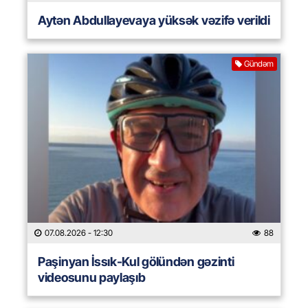
Aytən Abdullayevaya yüksək vəzifə verildi
Gündəm
07.08.2026
- 12:30
88
Paşinyan İssık-Kul gölündən gəzinti
videosunu paylaşıb