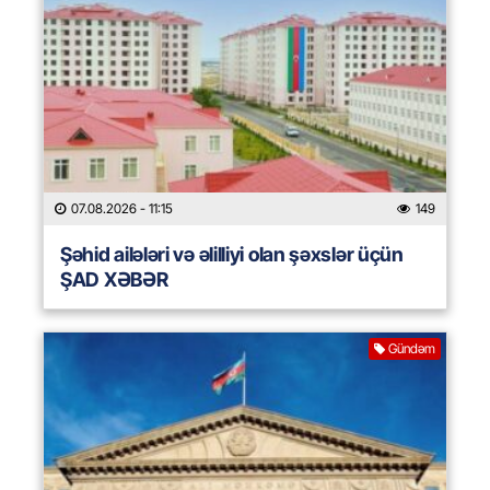
07.08.2026
- 11:15
149
Şəhid ailələri və əlilliyi olan şəxslər üçün
ŞAD XƏBƏR
Gündəm