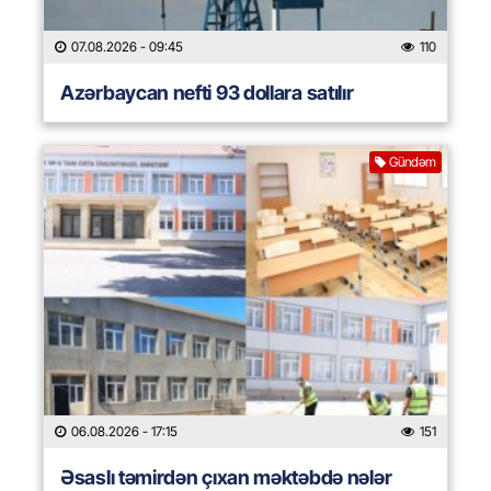
07.08.2026
- 09:45
110
Azərbaycan nefti 93 dollara satılır
Gündəm
06.08.2026
- 17:15
151
Əsaslı təmirdən çıxan məktəbdə nələr