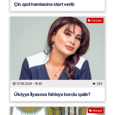
Çin qızıl həmləsinə start verib
Gündəm
07.08.2026
- 16:45
293
Ülviyyə İlyasova fəhləyə borclu qalıb?
Manşet