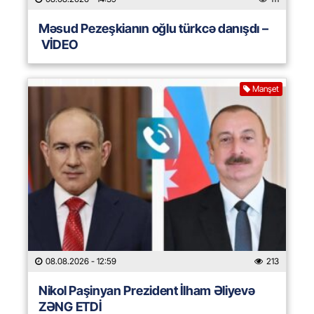
Məsud Pezeşkianın oğlu türkcə danışdı –
VİDEO
Manşet
08.08.2026
- 12:59
213
Nikol Paşinyan Prezident İlham Əliyevə
ZƏNG ETDİ