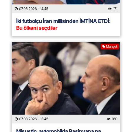
07.08.2026
- 14:45
171
İki futbolçu İran millisindən İMTİNA ETDİ:
Bu ölkəni seçdilər
Manşet
07.08.2026
- 13:45
160
Mişustin avtomobildə Paşinyana nə