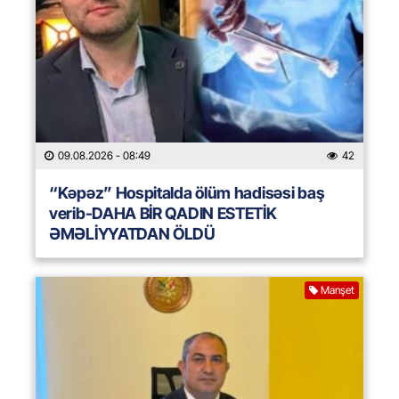
09.08.2026
- 08:49
42
“Kəpəz” Hospitalda ölüm hadisəsi baş
verib-DAHA BİR QADIN ESTETİK
ƏMƏLİYYATDAN ÖLDÜ
Manşet