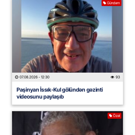
Gündəm
07.08.2026
- 12:30
93
Paşinyan İssık-Kul gölündən gəzinti
videosunu paylaşıb
Özəl