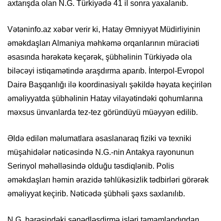
axtarışda olan N.G. Türkiyədə 41 il sonra yaxalanıb.
Vətəninfo.az xəbər verir ki, Hatay Əmniyyət Müdirliyinin
əməkdaşları Almaniya məhkəmə orqanlarının müraciəti
əsasında hərəkətə keçərək, şübhəlinin Türkiyədə ola
biləcəyi istiqamətində araşdırma aparıb. İnterpol-Evropol
Dairə Başqanlığı ilə koordinasiyalı şəkildə həyata keçirilən
əməliyyatda şübhəlinin Hatay vilayətindəki qohumlarına
məxsus ünvanlarda tez-tez göründüyü müəyyən edilib.
Əldə edilən məlumatlara əsaslanaraq fiziki və texniki
müşahidələr nəticəsində N.G.-nin Antakya rayonunun
Serinyol məhəlləsində olduğu təsdiqlənib. Polis
əməkdaşları həmin ərazidə təhlükəsizlik tədbirləri görərək
əməliyyat keçirib. Nəticədə şübhəli şəxs saxlanılıb.
N.G. barəsindəki sənədləşdirmə işləri tamamlandıqdan