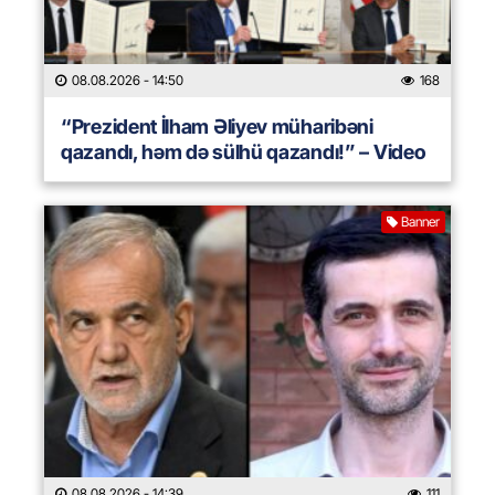
08.08.2026
- 14:50
168
“Prezident İlham Əliyev müharibəni
qazandı, həm də sülhü qazandı!” – Video
Banner
08.08.2026
- 14:39
111