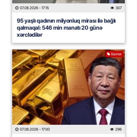
07.08.2026
- 17:15
307
95 yaşlı qadının milyonluq mirası ilə bağlı
qalmaqal: 546 min manatı 20 günə
xərclədilər
Banner
07.08.2026
- 17:00
296