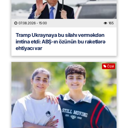
07.08.2026
- 15:00
165
Tramp Ukraynaya bu silahı verməkdən
imtina etdi: ABŞ-ın özünün bu raketlərə
ehtiyacı var
Özəl