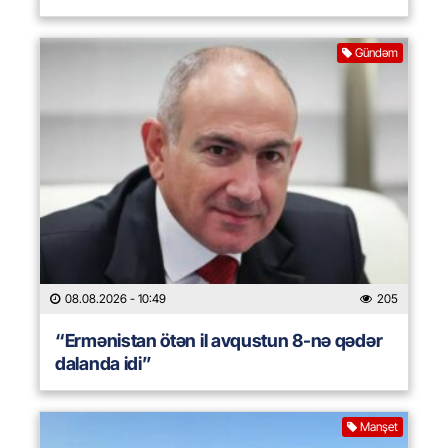
Gündəm
08.08.2026
- 10:49
205
“Ermənistan ötən il avqustun 8-nə qədər
dalanda idi”
Manşet