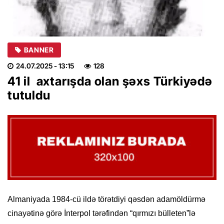
BANNER
24.07.2025
- 13:15
128
41 il axtarışda olan şəxs Türkiyədə
tutuldu
Almaniyada 1984-cü ildə törətdiyi qəsdən adamöldürmə
cinayətinə görə İnterpol tərəfindən “qırmızı bülleten”lə