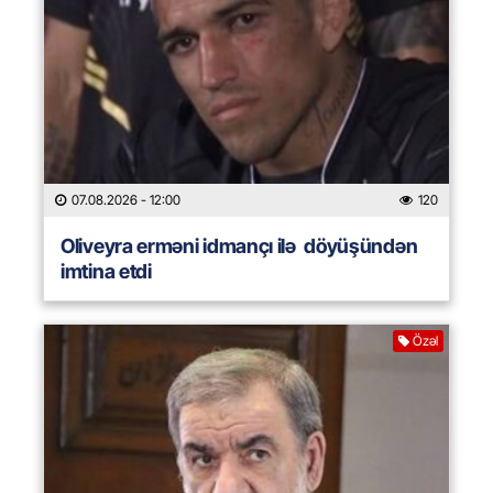
07.08.2026
- 12:00
120
Oliveyra erməni idmançı ilə döyüşündən
imtina etdi
Özəl