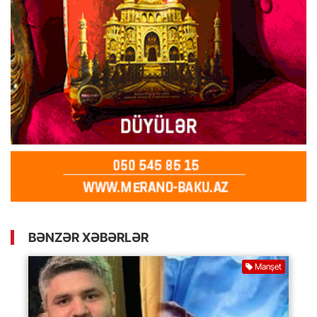
BƏNZƏR XƏBƏRLƏR
Manşet