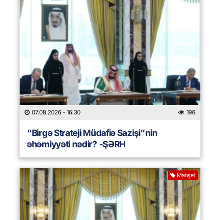
07.08.2026
- 16:30
196
“Birgə Strateji Müdafiə Sazişi”nin
əhəmiyyəti nədir? -ŞƏRH
Manşet