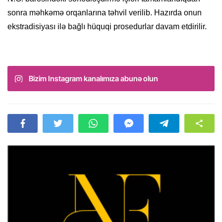
sonra məhkəmə orqanlarına təhvil verilib. Hazırda onun
ekstradisiyası ilə bağlı hüquqi prosedurlar davam etdirilir.
Bizim Instagram kanalımıza abunə olun