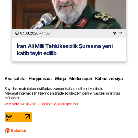
07.08.2026
- 11:30
114
İran Ali Milli Təhlükəsizlik Şurasına yeni
katib təyin edilib
Ana səhifə
Haqqımızda
Əlaqə
Media üçün
Köhnə versiya
Saytdakı materialların istifadəsi zamanı istinad edilməsi vacibdir.
Məlumat internet səhifələrində istifadə edildikdə hiperlink vasitəsi ilə istinad
mütləqdir.
Veteninfo.Az © 2012 - Bütün hüquqları qorunur.