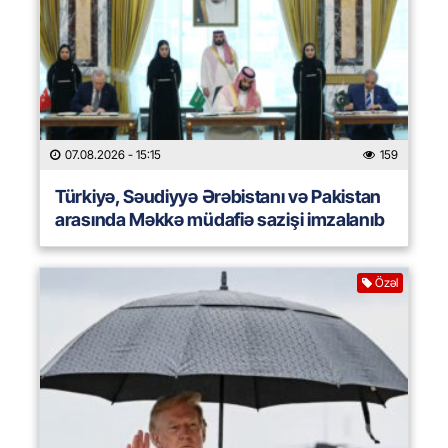
07.08.2026
- 15:15
159
Türkiyə, Səudiyyə Ərəbistanı və Pakistan
arasında Məkkə müdafiə sazişi imzalanıb
Özəl