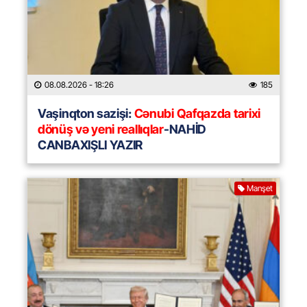
08.08.2026
- 18:26
185
Vaşinqton sazişi:
Cənubi Qafqazda tarixi
dönüş və yeni reallıqlar
-NAHİD
CANBAXIŞLI YAZIR
Manşet