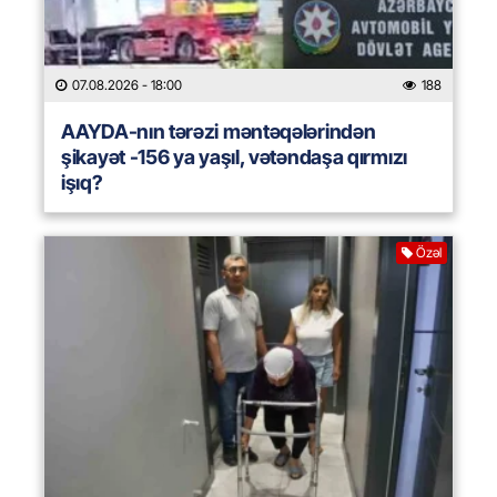
07.08.2026
- 18:00
188
AAYDA-nın tərəzi məntəqələrindən
şikayət -156 ya yaşıl, vətəndaşa qırmızı
işıq?
Özəl