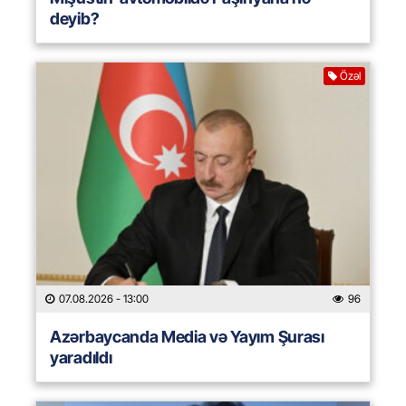
deyib?
Özəl
07.08.2026
- 13:00
96
Azərbaycanda Media və Yayım Şurası
yaradıldı