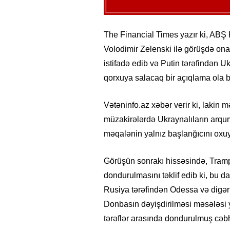
The Financial Times yazır ki, ABŞ
Volodimir Zelenski ilə görüşdə ona
istifadə edib və Putin tərəfindən 
qorxuya salacaq bir açıqlama ola bi
Vətəninfo.az xəbər verir ki, lakin
müzakirələrdə Ukraynalıların arqume
məqalənin yalnız başlanğıcını oxu
Görüşün sonrakı hissəsində, Tramp
dondurulmasını təklif edib ki, bu d
Rusiya tərəfindən Odessa və digər 
Donbasın dəyişdirilməsi məsələsi 
tərəflər arasında dondurulmuş cəbhə