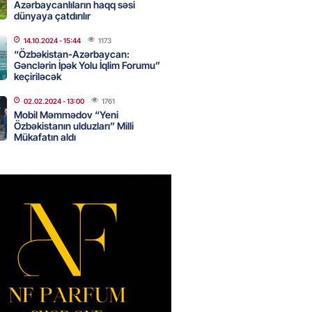
i
Azərbaycanlıların haqq səsi
dünyaya çatdırılır
2026
- 15:45
155
14.10.2024
- 15:44
1173
“Özbəkistan-Azərbaycan:
Gənclərin İpək Yolu İqlim Forumu”
yada yeni səfirimiz kimdir? –
keçiriləcək
02.02.2024
- 13:00
1761
2026
- 15:30
161
Mobil Məmmədov “Yeni
Özbəkistanın ulduzları” Milli
Mükafatın aldı
, Səudiyyə Ərəbistanı və
an arasında Məkkə müdafiə
imzalanıb
2026
- 15:15
137
Ukraynaya bu silahı verməkdən
etdi: ABŞ-ın özünün bu raketlərə
ı var
2026
- 15:00
151