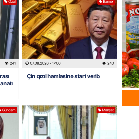
Özəl
Banner
çimərli
şəxslər
07.08.
GÜNDƏM
Kartdan
köçürmə
07.08.
241
07.08.2026
- 17:00
240
MANŞET
rası
Çin qızıl həmləsinə start verib
Mişust
manatı
deyib?
07.08.
Gündəm
Manşet
GÜNDƏM
Prezid
ilə ba
07.08.