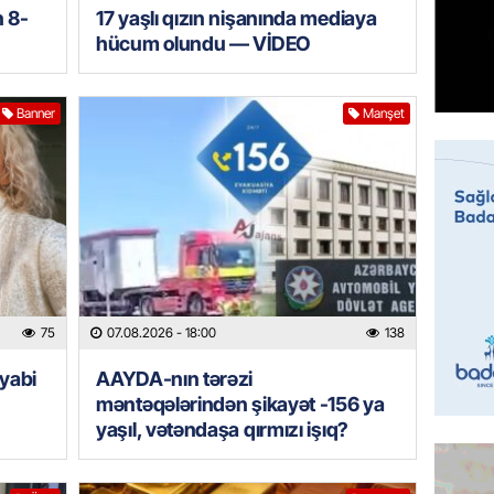
n 8-
17 yaşlı qızın nişanında mediaya
hücum olundu — VİDEO
ÖZƏL
İki fut
ETDİ:
B
Banner
Manşet
07.08.
GÜNDƏM
Azərbay
olacaq
07.08.
REKLAM
75
07.08.2026
- 18:00
138
Birbank
krediti
yabi
AAYDA-nın tərəzi
məntəqələrindən şikayət -156 ya
07.08.
yaşıl, vətəndaşa qırmızı işıq?
HADISƏ
Sumqay