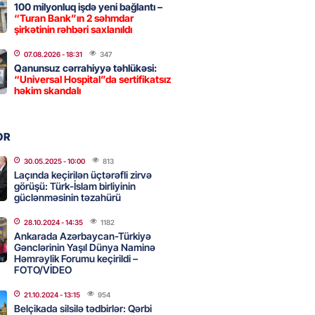
100 milyonluq işdə yeni bağlantı –
“Turan Bank”ın 2 səhmdar
Strateji Müdafiə Sazişi”nin
şirkətinin rəhbəri saxlanıldı
yəti nədir? -ŞƏRH
07.08.2026
- 18:31
347
2026
- 16:30
147
Qanunsuz cərrahiyyə təhlükəsi:
“Universal Hospital”da sertifikatsız
həkim skandalı
ya klubuna keçən Kamil
ul”da oynamaq istəyir
OR
2026
- 16:15
233
30.05.2025
- 10:00
813
Laçında keçirilən üçtərəfli zirvə
görüşü: Türk-İslam birliyinin
güclənməsinin təzahürü
 qadın qətlə yetirildi – Şübhəli
 oğludur
28.10.2024
- 14:35
1182
Ankarada Azərbaycan-Türkiyə
2026
- 16:00
224
Gənclərinin Yaşıl Dünya Naminə
Həmrəylik Forumu keçirildi –
FOTO/VİDEO
də 37,6 milyon, Rusiyada 16,7
21.10.2024
- 13:15
954
– Azərbaycanlıların yemək
Belçikada silsilə tədbirlər: Qərbi