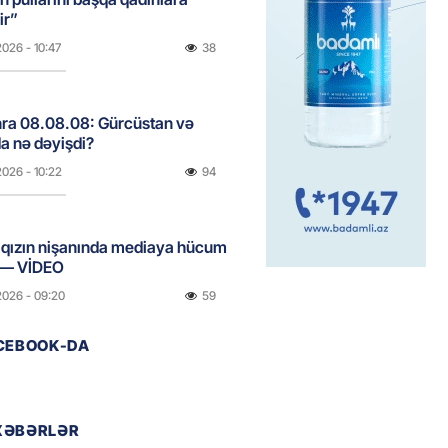
ir”
2026
- 10:47
38
onra 08.08.08: Gürcüstan və
a nə dəyişdi?
2026
- 10:22
94
ı qızın nişanında mediaya hücum
 — VİDEO
2026
- 09:20
59
ACEBOOK-DA
urun xanımına da qiyabi həbs
erildi
2026
- 09:11
75
XƏBƏRLƏR