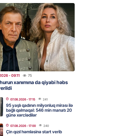
uz cərrahiyyə təhlükəsi:
sal Hospital”da sertifikatsız
skandalı
2026
- 18:31
347
nın tərəzi məntəqələrindən
 -156 ya yaşıl, vətəndaşa qırmızı
2026
- 09:11
75
2026
- 18:00
138
hurun xanımına da qiyabi həbs
erildi
07.08.2026
- 17:15
241
idmətə görə rüşvət alan vəzifəli
95 yaşlı qadının milyonluq mirası ilə
rin məhkəməsi BAŞLAYIR
bağlı qalmaqal: 546 min manatı 20
günə xərclədilər
2026
- 17:45
138
07.08.2026
- 17:00
240
Çin qızıl həmləsinə start verib