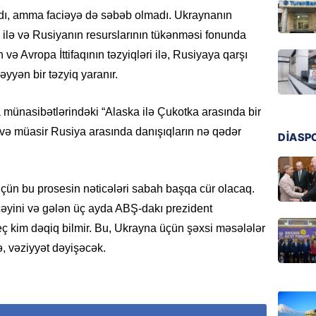
MANŞET
ı, amma faciəyə də səbəb olmadı. Ukraynanın
“Birgə 
i ilə və Rusiyanın resurslarının tükənməsi fonunda
əhəmiy
və Avropa İttifaqının təzyiqləri ilə, Rusiyaya qarşı
07.08.
yyən bir təzyiq yaranır.
İDMAN
ünasibətlərindəki “Alaska ilə Çukotka arasında bir
Albani
“Liverp
 və müasir Rusiya arasında danışıqların nə qədər
DİASP
07.08.
HADISƏ
üçün bu prosesin nəticələri sabah başqa cür olacaq.
Tovuzda
əyini və gələn üç ayda ABŞ-dakı prezident
qardaşı
heç kim dəqiq bilmir. Bu, Ukrayna üçün şəxsi məsələlər
07.08.
, vəziyyət dəyişəcək.
GÜNDƏM
Türkiyə
milyon 