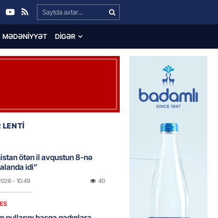
Search…
MƏDƏNIYYƏT
DIGƏR
 LENTİ
stan ötən il avqustun 8-nə
alanda idi”
2026
- 10:49
40
NES
n pullarını başqa qadınlara