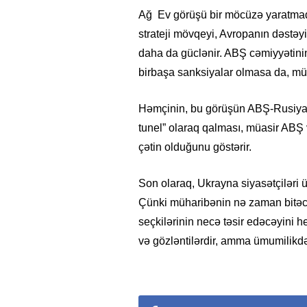
Ağ Ev görüşü bir möcüzə yaratmad
strateji mövqeyi, Avropanın dəstəy
daha da güclənir. ABŞ cəmiyyətinin 
birbaşa sanksiyalar olmasa da, müə
Həmçinin, bu görüşün ABŞ-Rusiya m
tunel” olaraq qalması, müasir ABŞ
çətin olduğunu göstərir.
Son olaraq, Ukrayna siyasətçiləri 
Çünki müharibənin nə zaman bitəc
seçkilərinin necə təsir edəcəyini 
və gözləntilərdir, amma ümumilikdə