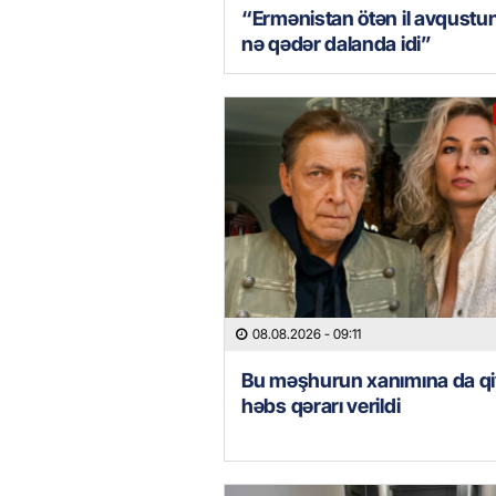
“Ermənistan ötən il avqustu
nə qədər dalanda idi”
08.08.2026
- 09:11
Bu məşhurun xanımına da qi
həbs qərarı verildi