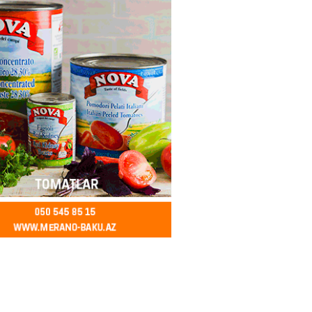
kdə mobil telefon oğurlayan
 saxlanılıb
2026
- 14:15
155
 karta istədiyiniz qədər
 edə bilərsiniz – VİDEO
2026
- 14:00
154
in avtomobildə Paşinyana nə
2026
- 13:45
148
entdən Abel Məhərrəmovun oğlu
ğlı SƏRƏNCAM
2026
- 13:30
102