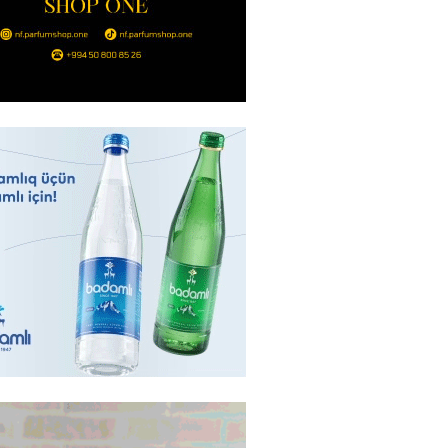
bolçu İran millisindən İMTİNA
u ölkəni seçdilər
2026
- 14:45
158
canda sabah 39 dərəcə isti
2026
- 14:30
153
 Biznes-dən mikro biznes
nə 5%-dək endirim
2026
- 14:28
150
ıtda avtomobil qaçıran və