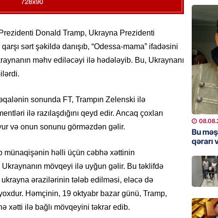
GÜNDƏM
Qanuns
“Univer
 Prezidenti Donald Tramp, Ukrayna Prezidenti
həkim 
 qarşı sərt şəkildə danışıb, “Odessa-mama” ifadəsini
07.08.
Ukraynanın məhv ediləcəyi ilə hədələyib. Bu, Ukraynanı
lərdi.
MANŞET
AAYDA-
 məqalənin sonunda FT, Trampın Zelenski ilə
şikayət
işıq?
ntləri ilə razılaşdığını qeyd edir. Ancaq çoxları
08.08.
07.08.
yur və onun sonunu görməzdən gəlir.
Bu məş
qərarı v
GÜNDƏM
 münaqişənin həlli üçün cəbhə xəttinin
Hərbi x
a Ukraynanın mövqeyi ilə uyğun gəlir. Bu təklifdə
şəxslə
ukrayna ərazilərinin tələb edilməsi, eləcə də
07.08.
yoxdur. Həmçinin, 19 oktyabr bazar günü, Tramp,
 xətti ilə bağlı mövqeyini təkrar edib.
DÜNYA