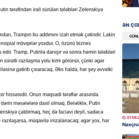
Ad günü
general
in tərəfindən irəli sürülən tələbləri Zelenskiyə
07.08.
ƏN ÇO
ÖZƏL
ndan, Trampın bu addımını izah etmək çətindir. Lakin
GÜN
95 yaşl
insipial mövqelər yoxdur. O, özünü biznes
bağlı q
edir. Tramp, Putinlə danışır və sonra həmin tələbləri
günə xə
 sürətli razılaşma yolu kimi görünür, çünki əgər
07.08.
viləsinə gətirib çıxaracaq. Əks halda, hər şey əvvəlki
BANNER
Çin qız
ir hissəsidir. Onun məqsədi tərəflər arasında
07.08.
 dərin məsələlərə daxil olmaq. Beləliklə, Putin
GÜNDƏM
elenskiyə çatdırmaq, heç də faciəvi deyil, sadəcə
01.08.
Ülviyyə
 razılaşarsa, müqavilə imzalanacaq; əgər yox, hər
Naxçıva
07.08.