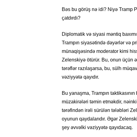
Bəs bu görüş nə idi? Niyə Tramp Put
çatdırdı?
Diplomatik və siyasi məntiq baxımı
Trampın siyasətində dəyərlər və pr
münaqişəsində moderator kimi hiss 
Zelenskiyə ötürür. Bu, onun üçün ən
tərəflər razılaşarsa, bu, sülh müqa
vəziyyətə qayıdır.
Bu yanaşma, Trampın taktikasının b
müzakirələri təmin etməkdir, nəinki
tərəfindən irəli sürülən tələbləri Z
oyunun qaydalarıdır. Əgər Zelenski
şey əvvəlki vəziyyətə qayıdacaq.