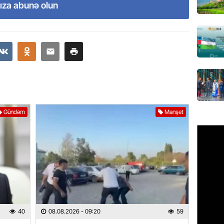
xərclər
ıza abunə olun
07.08.
GÜNDƏM
Malayzi
Dosye
07.08.
MANŞET
Gündəm
Manşet
Türkiyə
Pakist
sazişi 
07.08.
ÖZƏL
Tramp 
imtina 
ehtiyac
40
08.08.2026
- 09:20
59
07.08.