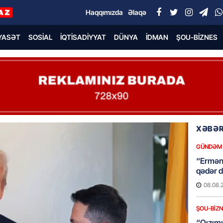
Haqqımızda
Əlaqə
YASƏT
SOSIAL
İQTISADIYYAT
DÜNYA
İDMAN
ŞOU-BIZNES
XƏBƏR
GÜNDƏM
“Erməni
qədər d
08.08.
ŞOU-BIZ
“Qızımı