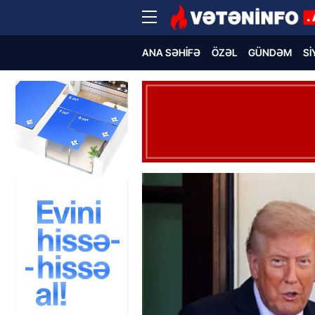
ANA SƏHIFƏ
ÖZƏL
GÜNDƏM
SI