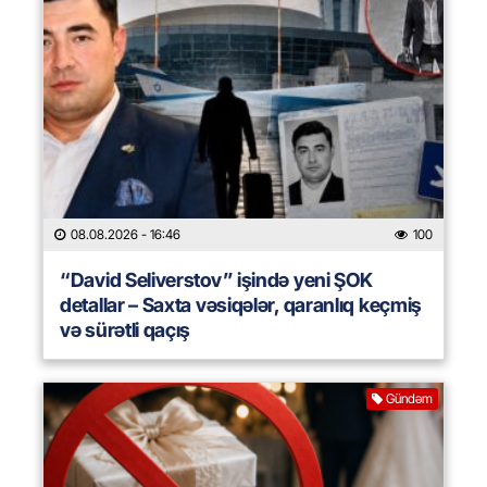
08.08.2026
- 16:46
100
“David Seliverstov” işində yeni ŞOK
detallar – Saxta vəsiqələr, qaranlıq keçmiş
və sürətli qaçış
Gündəm