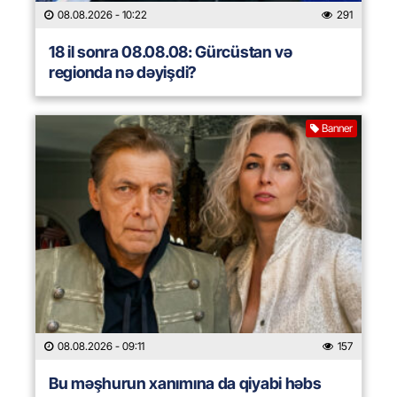
08.08.2026
- 10:22
291
18 il sonra 08.08.08: Gürcüstan və
regionda nə dəyişdi?
Banner
08.08.2026
- 09:11
157
Bu məşhurun xanımına da qiyabi həbs