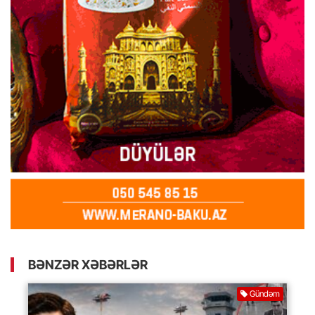
BƏNZƏR XƏBƏRLƏR
Gündəm