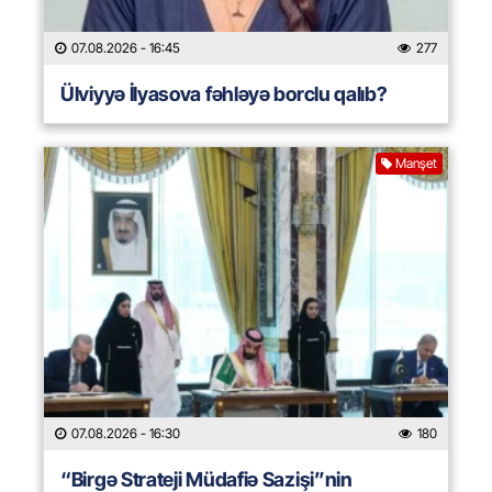
07.08.2026
- 16:45
277
Ülviyyə İlyasova fəhləyə borclu qalıb?
Manşet
07.08.2026
- 16:30
180
“Birgə Strateji Müdafiə Sazişi”nin