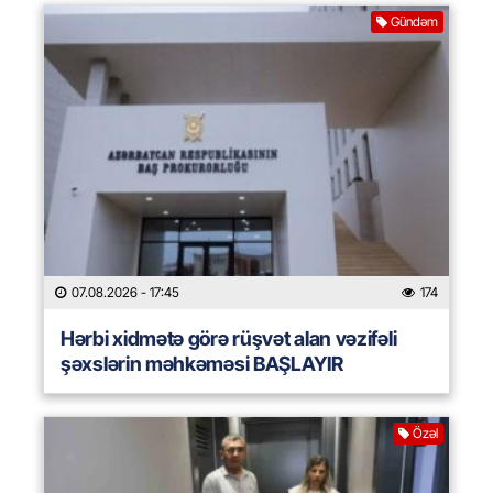
Gündəm
07.08.2026
- 17:45
174
Hərbi xidmətə görə rüşvət alan vəzifəli
şəxslərin məhkəməsi BAŞLAYIR
Özəl