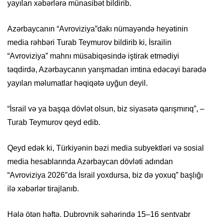
yayılan xəbərlərə münasibət bildirib.
Azərbaycanın “Avroviziya”dakı nümayəndə heyətinin
media rəhbəri Turab Teymurov bildirib ki, İsrailin
“Avroviziya” mahnı müsabiqəsində iştirak etmədiyi
təqdirdə, Azərbaycanın yarışmadan imtina edəcəyi barədə
yayılan məlumatlar həqiqətə uyğun deyil.
“İsrail və ya başqa dövlət olsun, biz siyasətə qarışmırıq”, –
Turab Teymurov qeyd edib.
Qeyd edək ki, Türkiyənin bəzi media subyektləri və sosial
media hesablarında Azərbaycan dövləti adından
“Avroviziya 2026″da İsrail yoxdursa, biz də yoxuq” başlığı
ilə xəbərlər tirajlanıb.
Hələ ötən həftə, Dubrovnik şəhərində 15–16 sentyabr