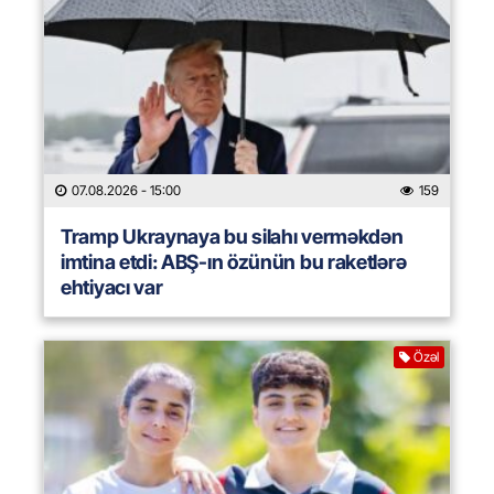
07.08.2026
- 15:00
159
Tramp Ukraynaya bu silahı verməkdən
imtina etdi: ABŞ-ın özünün bu raketlərə
ehtiyacı var
Özəl