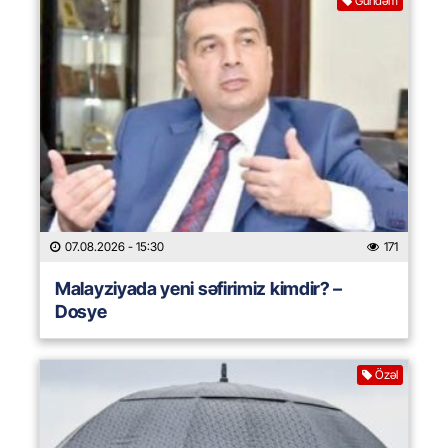
Gündəm
07.08.2026
- 15:30
171
Malayziyada yeni səfirimiz kimdir? –
Dosye
Özəl