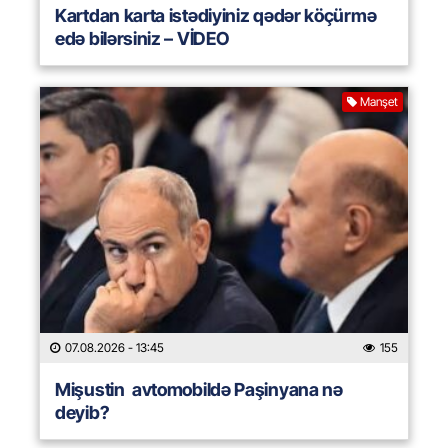
Kartdan karta istədiyiniz qədər köçürmə
edə bilərsiniz – VİDEO
Manşet
07.08.2026
- 13:45
155
Mişustin avtomobildə Paşinyana nə
deyib?