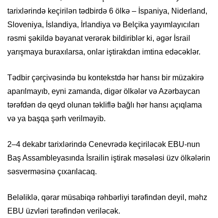
tarixlərində keçirilən tədbirdə 6 ölkə – İspaniya, Niderland,
Sloveniya, İslandiya, İrlandiya və Belçika yayımlayıcıları
rəsmi şəkildə bəyanat verərək bildiriblər ki, əgər İsrail
yarışmaya buraxılarsa, onlar iştirakdan imtina edəcəklər.
Tədbir çərçivəsində bu kontekstdə hər hansı bir müzakirə
aparılmayıb, eyni zamanda, digər ölkələr və Azərbaycan
tərəfdən də qeyd olunan təkliflə bağlı hər hansı açıqlama
və ya başqa şərh verilməyib.
2–4 dekabr tarixlərində Cenevrədə keçiriləcək EBU-nun
Baş Assambleyasında İsrailin iştirak məsələsi üzv ölkələrin
səsverməsinə çıxarılacaq.
Beləliklə, qərar müsabiqə rəhbərliyi tərəfindən deyil, məhz
EBU üzvləri tərəfindən veriləcək.