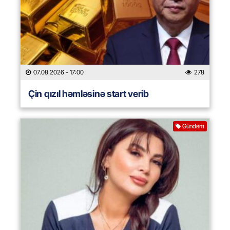
07.08.2026
- 17:00
278
Çin qızıl həmləsinə start verib
Gündəm