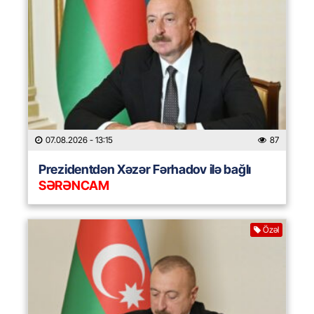
07.08.2026
- 13:15
87
Prezidentdən Xəzər Fərhadov ilə bağlı
SƏRƏNCAM
Özəl