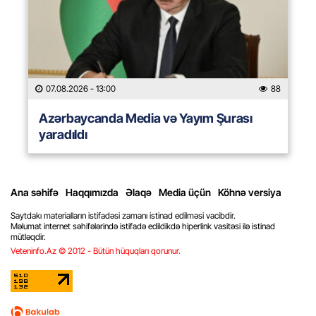
07.08.2026
- 13:00
88
Azərbaycanda Media və Yayım Şurası
yaradıldı
Ana səhifə
Haqqımızda
Əlaqə
Media üçün
Köhnə versiya
Saytdakı materialların istifadəsi zamanı istinad edilməsi vacibdir.
Məlumat internet səhifələrində istifadə edildikdə hiperlink vasitəsi ilə istinad
mütləqdir.
Veteninfo.Az © 2012 - Bütün hüquqları qorunur.