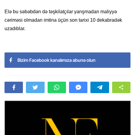
Elə bu səbəbdən də təşkilatçılar yarışmadan maliyyə
cəriməsi olmadan imtina üçün son tarixi 10 dekabradək
uzadıblar.
Bizim Facebook kanalımıza abunə olun