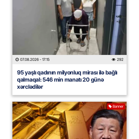
07.08.2026
- 17:15
292
95 yaşlı qadının milyonluq mirası ilə bağlı
qalmaqal: 546 min manatı 20 günə
xərclədilər
Banner