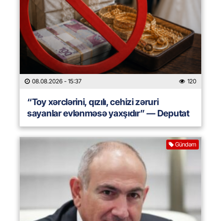
08.08.2026
- 15:37
120
“Toy xərclərini, qızılı, cehizi zəruri
sayanlar evlənməsə yaxşıdır” — Deputat
Gündəm