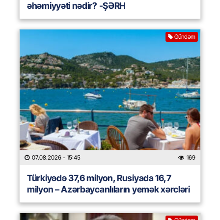
əhəmiyyəti nədir? -ŞƏRH
Gündəm
07.08.2026
- 15:45
169
Türkiyədə 37,6 milyon, Rusiyada 16,7
milyon – Azərbaycanlıların yemək xərcləri