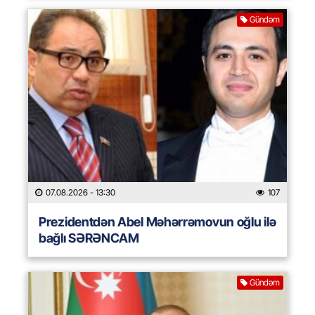
Gündəm
07.08.2026
- 13:30
107
Prezidentdən Abel Məhərrəmovun oğlu ilə
bağlı SƏRƏNCAM
Gündəm