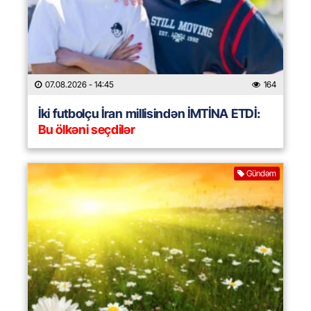
07.08.2026
- 14:45
164
İki futbolçu İran millisindən İMTİNA ETDİ:
Bu ölkəni seçdilər
Gündəm