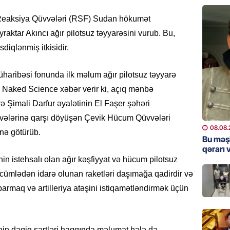
“Toy xər
sayanl
k Reaksiya Qüvvələri (RSF) Sudan hökumət
Deputa
aktar Akıncı ağır pilotsuz təyyarəsini vurub. Bu,
08.08.
diqlənmiş itkisidir.
MANŞET
“Prezid
ribəsi fonunda ilk məlum ağır pilotsuz təyyarə
qazandı
b. Naked Science xəbər verir ki, açıq mənbə
Video
ə Şimali Darfur əyalətinin El Faşer şəhəri
08.08.
vvələrinə qarşı döyüşən Çevik Hücum Qüvvələri
08.08.
nə götürüb.
BANNER
Bu məş
qərarı v
Məsud P
– VİDE
nin istehsalı olan ağır kəşfiyyat və hücum pilotsuz
, o cümlədən idarə olunan raketləri daşımağa qadirdir və
08.08.
parmaq və artilleriya atəşini istiqamətləndirmək üçün
MANŞET
Nikol P
ZƏNG E
nin dəqiq şərtləri haqqında məlumat hələ də