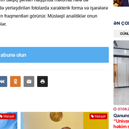
08.08.
 yerləşdirilən fotolarda xarakterik forma və işarələrə
n fraqmentləri görünür. Müstəqil analitiklər onun
ÖLKƏ
ƏN ÇO
lər.
Xocavə
GÜN
08.08.
GÜNDƏM
a abunə olun
“Erməni
qədər d
08.08.
ŞOU-BIZ
“Qızımı
xərcləy
08.08.
07.08.
Qanuns
Manşet
Manşet
GÜNDƏM
“Univer
həkim 
18 il s