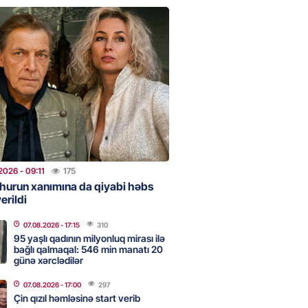
clərini, qızılı, cehizi zəruri
ar evlənməsə yaxşıdır” —
t
2026
- 15:37
204
ent İlham Əliyev müharibəni
, həm də sülhü qazandı!” –
2026
- 14:50
171
2026
- 09:11
175
hurun xanımına da qiyabi həbs
erildi
ezeşkianın oğlu türkcə danışdı
O
07.08.2026
- 17:15
310
2026
- 14:39
115
95 yaşlı qadının milyonluq mirası ilə
bağlı qalmaqal: 546 min manatı 20
günə xərclədilər
aşinyan Prezident İlham Əliyevə
07.08.2026
- 17:00
297
TDİ
Çin qızıl həmləsinə start verib