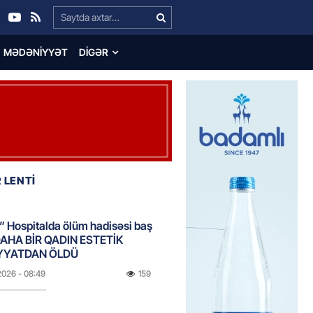
Search…
MƏDƏNIYYƏT
DIGƏR
 LENTİ
 Hospitalda ölüm hadisəsi baş
DAHA BİR QADIN ESTETİK
YYATDAN ÖLDÜ
2026
- 08:49
159