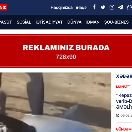
Haqqımızda
Əlaqə
YASƏT
SOSIAL
İQTISADIYYAT
DÜNYA
İDMAN
ŞOU-BIZNES
XƏBƏR
MANŞET
“Kəpəz”
verib-
ƏMƏLİ
09.08.
GÜNDƏM