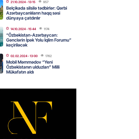
21.10.2024
- 13:15
957
Belçikada silsilə tədbirlər: Qərbi
Azərbaycanlıların haqq səsi
dünyaya çatdırılır
nın tərəzi məntəqələrindən
 -156 ya yaşıl, vətəndaşa qırmızı
14.10.2024
- 15:44
1174
“Özbəkistan-Azərbaycan:
Gənclərin İpək Yolu İqlim Forumu”
2026
- 18:00
188
keçiriləcək
02.02.2024
- 13:00
1762
Mobil Məmmədov “Yeni
idmətə görə rüşvət alan vəzifəli
Özbəkistanın ulduzları” Milli
rin məhkəməsi BAŞLAYIR
Mükafatın aldı
2026
- 17:45
191
 şənliyində yaralanan rus
 öldü – VİDEO
2026
- 17:30
304