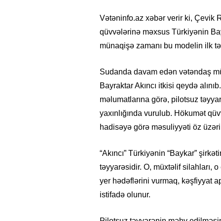
Vətəninfo.az xəbər verir ki, Çevi
qüvvələrinə məxsus Türkiyənin Bayr
münaqişə zamanı bu modelin ilk təs
Sudanda davam edən vətəndaş müha
Bayraktar Akıncı itkisi qeydə alını
məlumatlarına görə, pilotsuz təyyar
yaxınlığında vurulub. Hökumət qü
hadisəyə görə məsuliyyəti öz üzəri
“Akıncı” Türkiyənin “Baykar” şirkəti
təyyarəsidir. O, müxtəlif silahları
yer hədəflərini vurmaq, kəşfiyyat a
istifadə olunur.
Pilotsuz təyyarənin məhv edilməsi