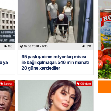
İDMAN
Albani
“Liverp
07.08.
HADISƏ
Tovuzda
qardaşı
188
07.08.2026
- 17:15
310
07.08.
95 yaşlı qadının milyonluq mirası
6 ya
ilə bağlı qalmaqal: 546 min manatı
GÜNDƏM
20 günə xərclədilər
Türkiyə
milyon 
xərclər
Banner
Gündəm
07.08.
GÜNDƏM
Malayzi
Dosye