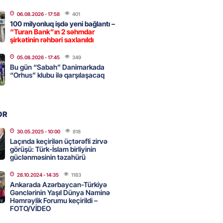
a nə dəyişdi?
06.08.2026
- 17:58
401
2026
- 10:22
335
100 milyonluq işdə yeni bağlantı –
“Turan Bank”ın 2 səhmdar
şirkətinin rəhbəri saxlanıldı
ı qızın nişanında mediaya hücum
05.08.2026
- 17:45
349
Bu gün “Sabah” Danimarkada
 — VİDEO
“Orhus” klubu ilə qarşılaşacaq
2026
- 09:20
136
OR
urun xanımına da qiyabi həbs
erildi
30.05.2025
- 10:00
818
Laçında keçirilən üçtərəfli zirvə
2026
- 09:11
175
görüşü: Türk-İslam birliyinin
güclənməsinin təzahürü
28.10.2024
- 14:35
1183
uz cərrahiyyə təhlükəsi:
Ankarada Azərbaycan-Türkiyə
sal Hospital”da sertifikatsız
Gənclərinin Yaşıl Dünya Naminə
Həmrəylik Forumu keçirildi –
skandalı
FOTO/VİDEO
2026
- 18:31
448