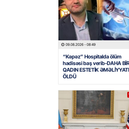
09.08.2026
- 08:49
“Kəpəz” Hospitalda ölüm
hadisəsi baş verib-DAHA Bİ
QADIN ESTETİK ƏMƏLİYYA
ÖLDÜ