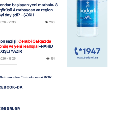
ondan başlayan yeni mərhələ: 8
 görüşü Azərbaycan və region
yi dəyişdi? – ŞƏRH
2026
- 21:36
263
on sazişi:
Cənubi Qafqazda
önüş və yeni reallıqlar
-NAHİD
IŞLI YAZIR
2026
- 18:26
191
Seliverstov” işində yeni ŞOK
r – Saxta vəsiqələr, qaranlıq
ACEBOOK-DA
və sürətli qaçış
2026
- 16:46
199
XƏBƏRLƏR