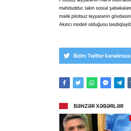
məhduddur, lakin sosial şəbəkələrdə
malik pilotsuz təyyarənin gövdəsini
Akıncı modeli olduğunu təsdiqləyib
Bizim Twitter kanalımız
BƏNZƏR XƏBƏRLƏR