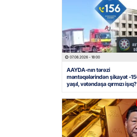
07.08.2026
- 18:00
AAYDA-nın tərəzi
məntəqələrindən şikayət -15
yaşıl, vətəndaşa qırmızı işıq?