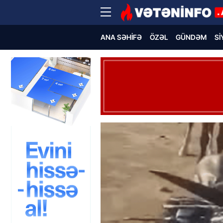
ANA SƏHIFƏ
ÖZƏL
GÜNDƏM
SI