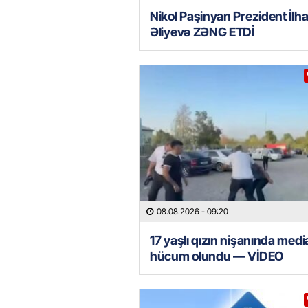
Nikol Paşinyan Prezident İlh
Əliyevə ZƏNG ETDİ
08.08.2026
- 09:20
17 yaşlı qızın nişanında med
hücum olundu — VİDEO