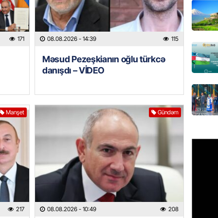
MANŞET
AAYDA-
171
08.08.2026
- 14:39
115
şikayət
işıq?
Məsud Pezeşkianın oğlu türkcə
07.08.
danışdı – VİDEO
GÜNDƏM
Hərbi x
şəxslə
Manşet
Gündəm
07.08.
DÜNYA
Ad günü
general
07.08.
ÖZƏL
217
08.08.2026
- 10:49
208