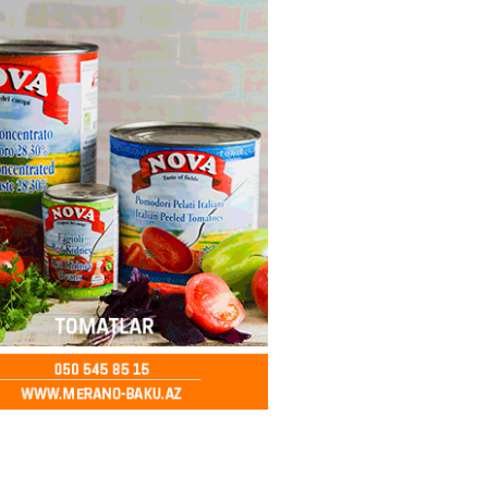
ya klubuna keçən Kamil
ul”da oynamaq istəyir
2026
- 16:15
268
 qadın qətlə yetirildi – Şübhəli
 oğludur
2026
- 16:00
253
də 37,6 milyon, Rusiyada 16,7
– Azərbaycanlıların yemək
i
2026
- 15:45
174
yada yeni səfirimiz kimdir? –