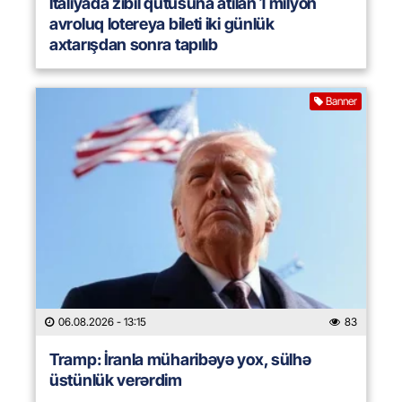
İtaliyada zibil qutusuna atılan 1 milyon
avroluq lotereya bileti iki günlük
axtarışdan sonra tapılıb
Banner
06.08.2026
- 13:15
83
Tramp: İranla müharibəyə yox, sülhə
üstünlük verərdim