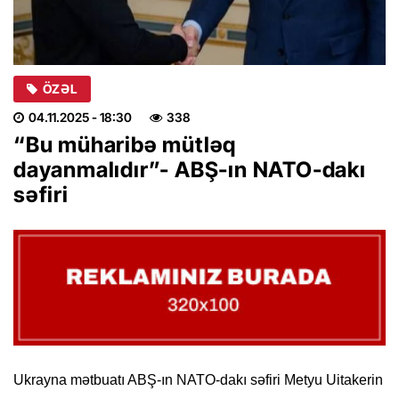
ÖZƏL
04.11.2025
- 18:30
338
“Bu müharibə mütləq
dayanmalıdır”- ABŞ-ın NATO-dakı
səfiri
Ukrayna mətbuatı ABŞ-ın NATO-dakı səfiri Metyu Uitakerin