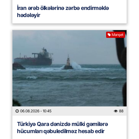
İran ərəb ölkələrinə zərbə endirməklə
hədələyir
Manşet
06.08.2026
- 10:45
88
Türkiyə Qara dənizdə mülki gəmilərə
hücumları qəbuledilməz hesab edir