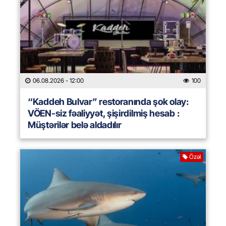
06.08.2026
- 12:00
100
“Kaddeh Bulvar” restoranında şok olay:
VÖEN-siz fəaliyyət, şişirdilmiş hesab :
Müştərilər belə aldadılır
Özəl