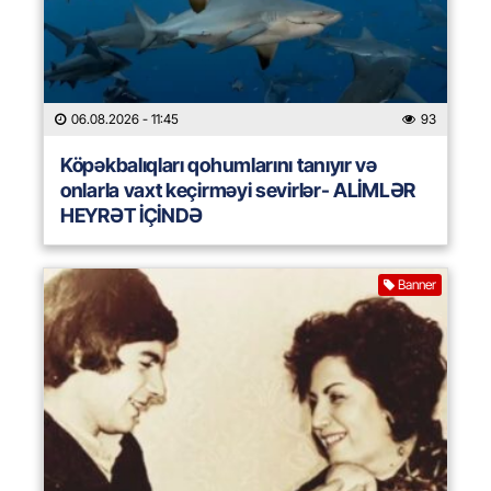
06.08.2026
- 11:45
93
Köpəkbalıqları qohumlarını tanıyır və
onlarla vaxt keçirməyi sevirlər- ALİMLƏR
HEYRƏT İÇİNDƏ
Banner