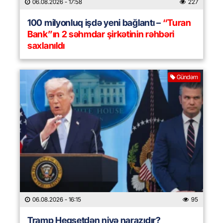
06.08.2026
- 17:58
227
100 milyonluq işdə yeni bağlantı –
“Turan
Bank”ın 2 səhmdar şirkətinin rəhbəri
saxlanıldı
Gündəm
06.08.2026
- 16:15
95
Tramp Heqsetdən niyə narazıdır?