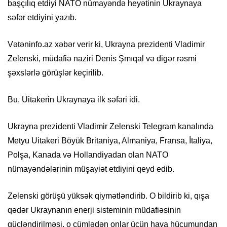
başçılıq etdiyi NATO nümayəndə heyətinin Ukraynaya
səfər etdiyini yazıb.
Vətəninfo.az xəbər verir ki, Ukrayna prezidenti Vladimir
Zelenski, müdafiə naziri Denis Şmıqal və digər rəsmi
şəxslərlə görüşlər keçirilib.
Bu, Uitakerin Ukraynaya ilk səfəri idi.
Ukrayna prezidenti Vladimir Zelenski Telegram kanalında
Metyu Uitakeri Böyük Britaniya, Almaniya, Fransa, İtaliya,
Polşa, Kanada və Hollandiyadan olan NATO
nümayəndələrinin müşayiət etdiyini qeyd edib.
Zelenski görüşü yüksək qiymətləndirib. O bildirib ki, qışa
qədər Ukraynanın enerji sisteminin müdafiəsinin
gücləndirilməsi, o cümlədən onlar üçün hava hücumundan