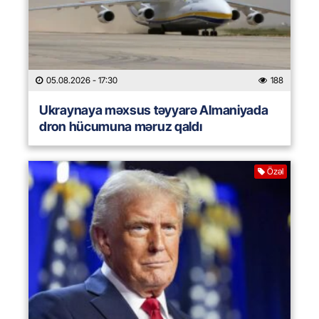
05.08.2026
- 17:30
188
Ukraynaya məxsus təyyarə Almaniyada
dron hücumuna məruz qaldı
Özəl