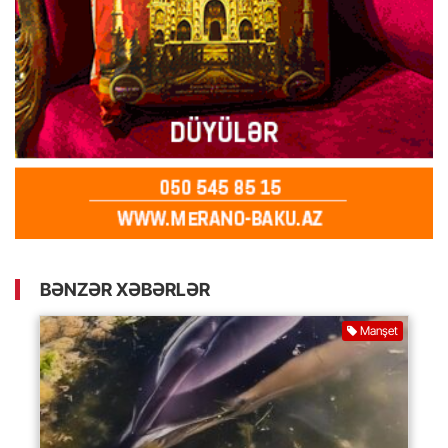
BƏNZƏR XƏBƏRLƏR
Manşet