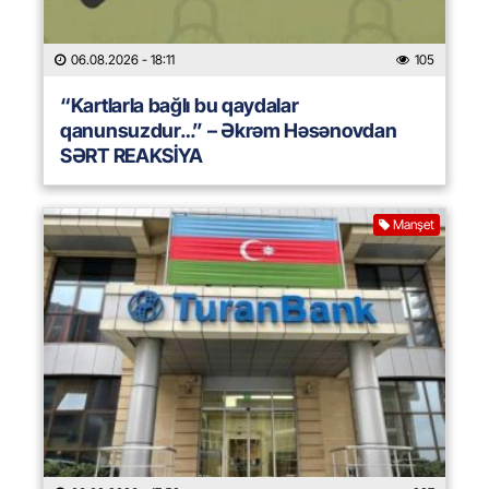
06.08.2026
- 18:11
105
“Kartlarla bağlı bu qaydalar
qanunsuzdur…” – Əkrəm Həsənovdan
SƏRT REAKSİYA
Manşet