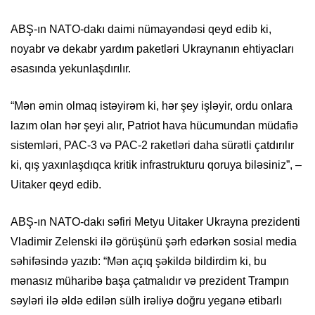
ABŞ-ın NATO-dakı daimi nümayəndəsi qeyd edib ki,
noyabr və dekabr yardım paketləri Ukraynanın ehtiyacları
əsasında yekunlaşdırılır.
“Mən əmin olmaq istəyirəm ki, hər şey işləyir, ordu onlara
lazım olan hər şeyi alır, Patriot hava hücumundan müdafiə
sistemləri, PAC-3 və PAC-2 raketləri daha sürətli çatdırılır
ki, qış yaxınlaşdıqca kritik infrastrukturu qoruya biləsiniz”, –
Uitaker qeyd edib.
ABŞ-ın NATO-dakı səfiri Metyu Uitaker Ukrayna prezidenti
Vladimir Zelenski ilə görüşünü şərh edərkən sosial media
səhifəsində yazıb: “Mən açıq şəkildə bildirdim ki, bu
mənasız müharibə başa çatmalıdır və prezident Trampın
səyləri ilə əldə edilən sülh irəliyə doğru yeganə etibarlı