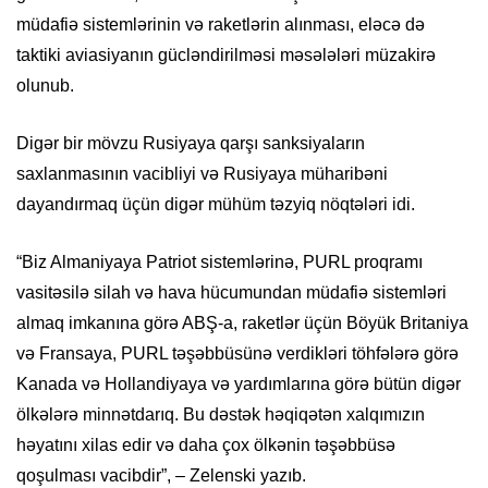
müdafiə sistemlərinin və raketlərin alınması, eləcə də
taktiki aviasiyanın gücləndirilməsi məsələləri müzakirə
olunub.
Digər bir mövzu Rusiyaya qarşı sanksiyaların
saxlanmasının vacibliyi və Rusiyaya müharibəni
dayandırmaq üçün digər mühüm təzyiq nöqtələri idi.
“Biz Almaniyaya Patriot sistemlərinə, PURL proqramı
vasitəsilə silah və hava hücumundan müdafiə sistemləri
almaq imkanına görə ABŞ-a, raketlər üçün Böyük Britaniya
və Fransaya, PURL təşəbbüsünə verdikləri töhfələrə görə
Kanada və Hollandiyaya və yardımlarına görə bütün digər
ölkələrə minnətdarıq. Bu dəstək həqiqətən xalqımızın
həyatını xilas edir və daha çox ölkənin təşəbbüsə
qoşulması vacibdir”, – Zelenski yazıb.