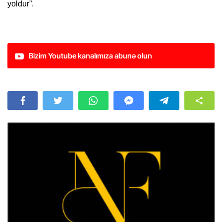
yoldur”.
Bizim Youtube kanalımıza abunə olun