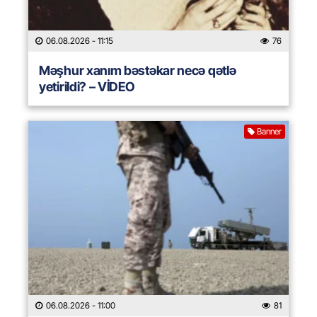
06.08.2026
- 11:15
76
Məşhur xanım bəstəkar necə qətlə
yetirildi? – VİDEO
Banner
06.08.2026
- 11:00
81