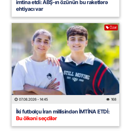
imtina etdi: ABŞ-ın özünün bu raketlərə
ehtiyacı var
Özəl
07.08.2026
- 14:45
168
İki futbolçu İran millisindən İMTİNA ETDİ:
Bu ölkəni seçdilər