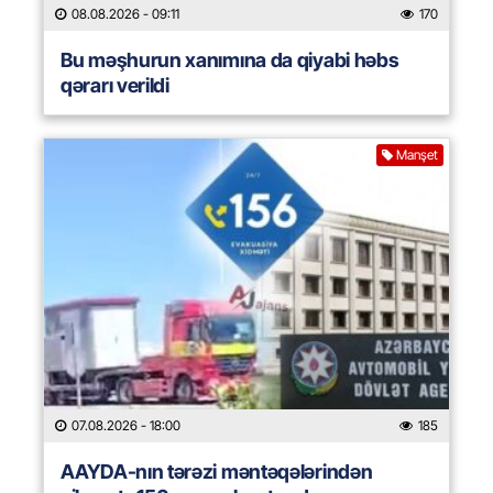
08.08.2026
- 09:11
170
Bu məşhurun xanımına da qiyabi həbs
qərarı verildi
Manşet
07.08.2026
- 18:00
185
AAYDA-nın tərəzi məntəqələrindən