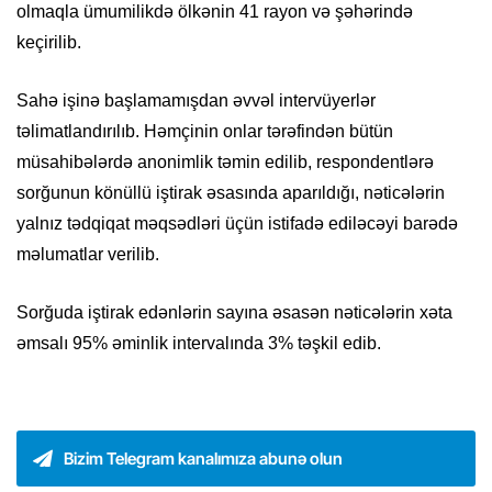
olmaqla ümumilikdə ölkənin 41 rayon və şəhərində
keçirilib.
Sahə işinə başlamamışdan əvvəl intervüyerlər
təlimatlandırılıb. Həmçinin onlar tərəfindən bütün
müsahibələrdə anonimlik təmin edilib, respondentlərə
sorğunun könüllü iştirak əsasında aparıldığı, nəticələrin
yalnız tədqiqat məqsədləri üçün istifadə ediləcəyi barədə
məlumatlar verilib.
Sorğuda iştirak edənlərin sayına əsasən nəticələrin xəta
əmsalı 95% əminlik intervalında 3% təşkil edib.
Bizim Telegram kanalımıza abunə olun