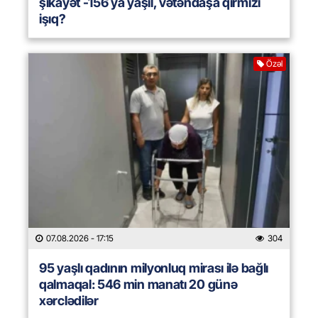
şikayət -156 ya yaşıl, vətəndaşa qırmızı
işıq?
Özəl
07.08.2026
- 17:15
304
95 yaşlı qadının milyonluq mirası ilə bağlı
qalmaqal: 546 min manatı 20 günə
xərclədilər