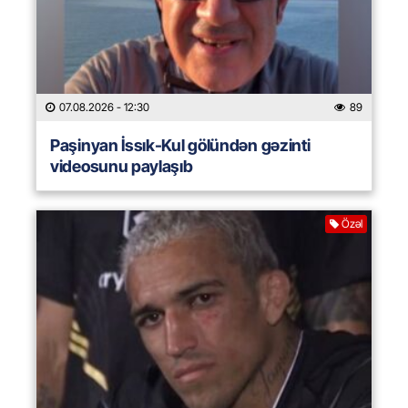
07.08.2026
- 12:30
89
Paşinyan İssık-Kul gölündən gəzinti
videosunu paylaşıb
Özəl