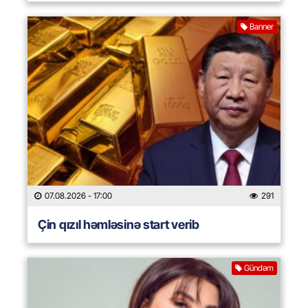
Banner
07.08.2026
- 17:00
291
Çin qızıl həmləsinə start verib
Gündəm