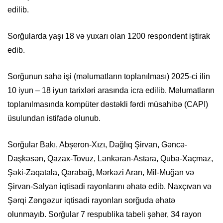
edilib.
Sorğularda yaşı 18 və yuxarı olan 1200 respondent iştirak
edib.
Sorğunun sahə işi (məlumatların toplanılması) 2025-ci ilin
10 iyun – 18 iyun tarixləri arasında icra edilib. Məlumatların
toplanılmasında kompüter dəstəkli fərdi müsahibə (CAPI)
üsulundan istifadə olunub.
Sorğular Bakı, Abşeron-Xızı, Dağlıq Şirvan, Gəncə-
Daşkəsən, Qazax-Tovuz, Lənkəran-Astara, Quba-Xaçmaz,
Şəki-Zaqatala, Qarabağ, Mərkəzi Aran, Mil-Muğan və
Şirvan-Salyan iqtisadi rayonlarını əhatə edib. Naxçıvan və
Şərqi Zəngəzur iqtisadi rayonları sorğuda əhatə
olunmayıb. Sorğular 7 respublika tabeli şəhər, 34 rayon