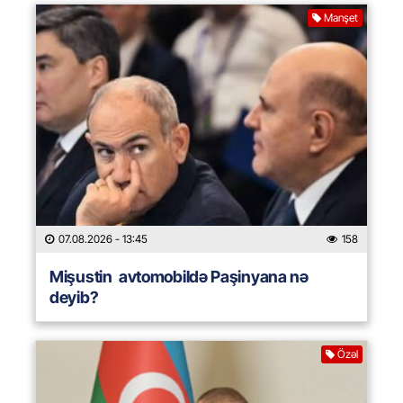
Manşet
07.08.2026
- 13:45
158
Mişustin avtomobildə Paşinyana nə
deyib?
Özəl