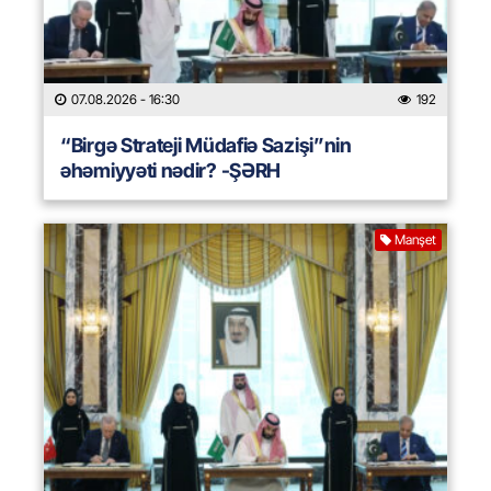
07.08.2026
- 16:30
192
“Birgə Strateji Müdafiə Sazişi”nin
əhəmiyyəti nədir? -ŞƏRH
Manşet