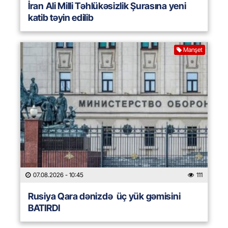
İran Ali Milli Təhlükəsizlik Şurasına yeni
katib təyin edilib
Manşet
07.08.2026
- 10:45
111
Rusiya Qara dənizdə üç yük gəmisini
BATIRDI