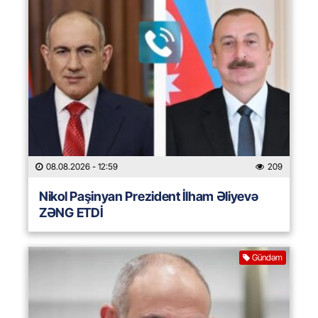
08.08.2026
- 12:59
209
Nikol Paşinyan Prezident İlham Əliyevə
ZƏNG ETDİ
Gündəm