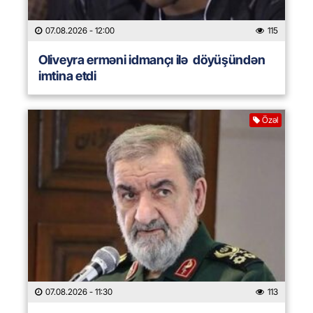
07.08.2026
- 12:00
115
Oliveyra erməni idmançı ilə döyüşündən
imtina etdi
Özəl
07.08.2026
- 11:30
113