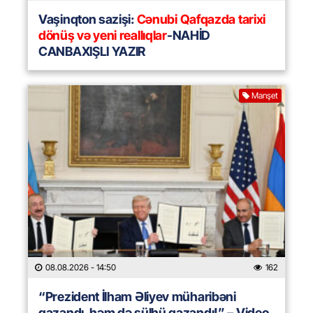
Vaşinqton sazişi:
Cənubi Qafqazda tarixi
dönüş və yeni reallıqlar
-NAHİD
CANBAXIŞLI YAZIR
Manşet
08.08.2026
- 14:50
162
“Prezident İlham Əliyev müharibəni
qazandı, həm də sülhü qazandı!” – Video