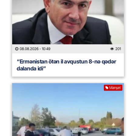
08.08.2026
- 10:49
201
“Ermənistan ötən il avqustun 8-nə qədər
dalanda idi”
Manşet