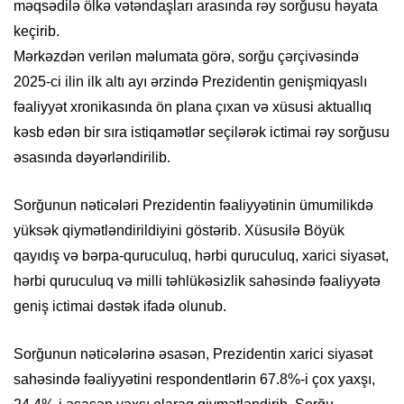
məqsədilə ölkə vətəndaşları arasında rəy sorğusu həyata
keçirib.
Mərkəzdən verilən məlumata görə, sorğu çərçivəsində
2025-ci ilin ilk altı ayı ərzində Prezidentin genişmiqyaslı
fəaliyyət xronikasında ön plana çıxan və xüsusi aktuallıq
kəsb edən bir sıra istiqamətlər seçilərək ictimai rəy sorğusu
əsasında dəyərləndirilib.
Sorğunun nəticələri Prezidentin fəaliyyətinin ümumilikdə
yüksək qiymətləndirildiyini göstərib. Xüsusilə Böyük
qayıdış və bərpa-quruculuq, hərbi quruculuq, xarici siyasət,
hərbi quruculuq və milli təhlükəsizlik sahəsində fəaliyyətə
geniş ictimai dəstək ifadə olunub.
Sorğunun nəticələrinə əsasən, Prezidentin xarici siyasət
sahəsində fəaliyyətini respondentlərin 67.8%-i çox yaxşı,