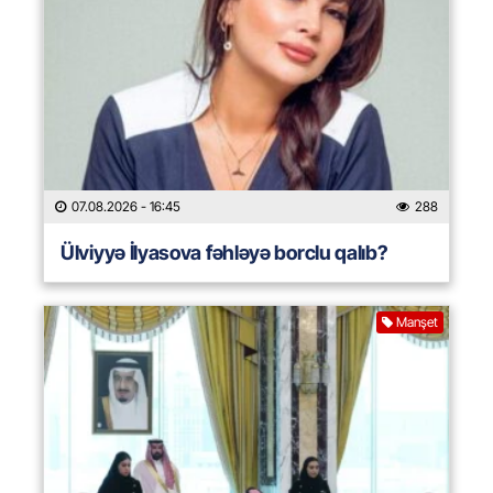
07.08.2026
- 16:45
288
Ülviyyə İlyasova fəhləyə borclu qalıb?
Manşet