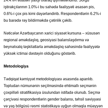
24.4%-i əsasən yaxşı olaraq qiymətləndirib. Sorğu
iştirakçılarının 1.0%-i bu sahədə fəaliyyəti əsasən pis,
0.6%-i çox pis kimi dəyərləndirib. Respondentlərin 6.2%-i
bu barədə rəy bildirməkdə çətinlik çəkib.
Nəticələr Azərbaycanın xarici siyasət kursuna – xüsusən
regional əməkdaşlıq, geosiyasi balanslaşdırma və
beynəlxalq təşkilatlarla əməkdaşlıq sahəsində fəaliyyətə
yüksək ictimai dəstəyin olduğunu göstərib.
Metodologiya
Tədqiqat kəmiyyət metodologiyası əsasında aparılıb.
Topludan nümunənin seçilməsində ehtimallı seçmənin
çoxpilləli stratifikasiya üsulundan istifadə olunub. Seçmə
çərçivəsi respondentlərin gender balansı, təhsil səviyyəsi
və yaş bölgüsü rəsmi statistikaya uyğun olmaqla müəyyən