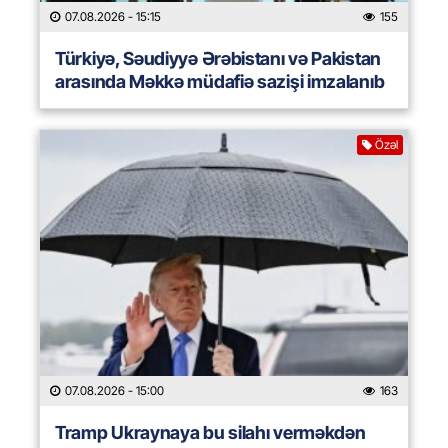
07.08.2026
- 15:15
155
Türkiyə, Səudiyyə Ərəbistanı və Pakistan
arasında Məkkə müdafiə sazişi imzalanıb
Özəl
07.08.2026
- 15:00
163
Tramp Ukraynaya bu silahı verməkdən