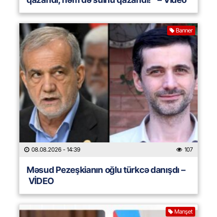
Banner
08.08.2026
- 14:39
107
Məsud Pezeşkianın oğlu türkcə danışdı –
VİDEO
Manşet