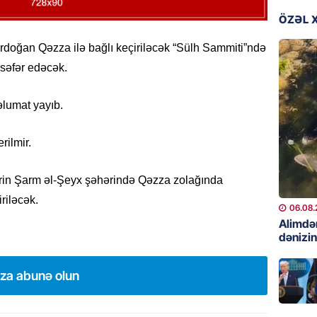
06.08.
ÖZƏL 
GÜNDƏM
rdoğan Qəzza ilə bağlı keçiriləcək “Sülh Sammiti”ndə
Preziden
 səfər edəcək.
etdiyi 
DOSYE
əlumat yayıb.
06.08.
rilmir.
GÜNDƏM
David S
bağlı a
irin Şarm əl-Şeyx şəhərində Qəzza zolağında
əhəmiyy
riləcək.
etdirmi
06.08.
Alimdə
06.08.
dənizin
DÜNYA
ıza abunə olun
Hakan F
əl-Şeyb
06.08.