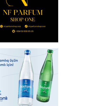
nt Əliyev 2 diplomatı geri çağırdı
2026
- 14:30
83
stin dənizdə batan qardaşı tələbə
2026
- 14:15
82
anın əmlakı müsadirə EDİLDİ
2026
- 14:00
82
a zibil qutusuna atılan 1 milyon
lotereya bileti iki günlük
dan sonra tapılıb
2026
- 13:45
73