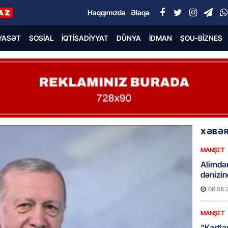
Haqqımızda
Əlaqə
YASƏT
SOSIAL
İQTISADIYYAT
DÜNYA
İDMAN
ŞOU-BIZNES
XƏBƏR
MANŞET
Alimdə
dənizin
06.08.
MANŞET
“Kartla