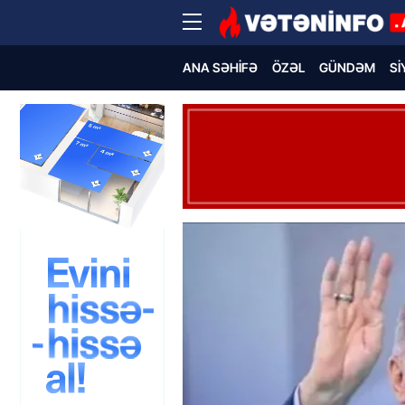
ANA SƏHIFƏ
ÖZƏL
GÜNDƏM
SI