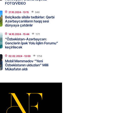
FOTO/VİDEO
21.10.2024
- 13:15
946
Star kartını indi sifariş
Belçikada silsilə tədbirlər: Qərbi
ağdlaşdırmanı komissiyasız
Azərbaycanlıların haqq səsi
dünyaya çatdırılır
2026
- 15:07
90
14.10.2024
- 15:44
1171
“Özbəkistan-Azərbaycan:
Gənclərin İpək Yolu İqlim Forumu”
keçiriləcək
ntlikdə sədr müavinini AZCON
02.02.2024
- 13:00
1758
edəcək
Mobil Məmmədov “Yeni
2026
- 15:00
76
Özbəkistanın ulduzları” Milli
Mükafatın aldı
ycan Ukraynaya qaz tədarük
 hazırdır – Ceyhun Bayramov
2026
- 14:45
76