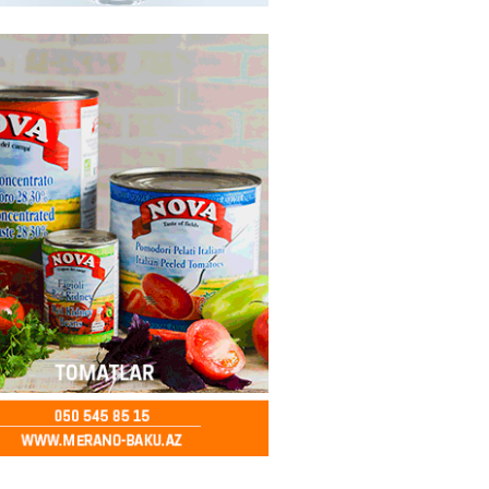
ə FACİƏ – Ər-arvad yanaraq
2026
- 13:30
85
İranla müharibəyə yox, sülhə
k verərdim
2026
- 13:15
83
ycan üzərindən Ermənistana
buğdası gedib
2026
- 13:00
85
qalma müddətinizi aşsanız,
də ABŞ-a girişinizə daimi
qoyula bilər