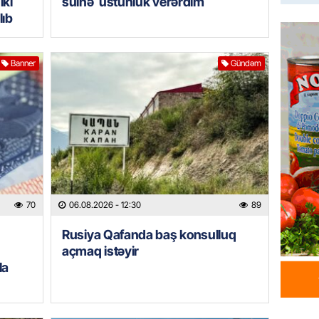
iki
sülhə üstünlük verərdim
HADISƏ
lıb
Tərtərd
ÖLDÜ
06.08.
Banner
Gündəm
BANNER
Tramp: 
üstünlü
06.08.
GÜNDƏM
Azərba
70
06.08.2026
- 12:30
89
Rusiya 
Rusiya Qafanda baş konsulluq
06.08.
açmaq istəyir
la
BANNER
ABŞ-da 
gələcək
qadağa 