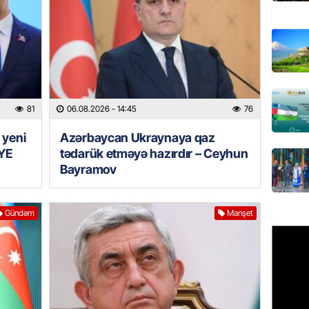
REKLAM
Birbank 
edin, n
edin
06.08.
81
06.08.2026
- 14:45
76
ÖLKƏ
 yeni
Azərbaycan Ukraynaya qaz
Bu age
YE
tədarük etməyə hazırdır – Ceyhun
təyin 
Bayramov
06.08.
MANŞET
Gündəm
Manşet
Azərba
etməyə
06.08.
GÜNDƏM