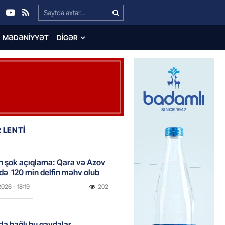
Search…
MƏDƏNIYYƏT
DIGƏR
 LENTİ
n şok açıqlama: Qara və Azov
də 120 min delfin məhv olub
2026
- 18:19
202
rla bağlı bu qaydalar