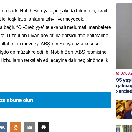
günə xə
07.08.
in sədri Nəbih Berriyə açıq şəkildə bildirib ki, İsrail
ə, təşkilat silahlarını təhvil verməyəcək.
BANNER
la bağlı, “Əl-Ərəbiyyə” telekanalı məlumatlı mənbələrə
Çin qız
rə, Hizbullah Livan dövləti ilə qarşıdurma ehtimalına
07.08.
bullahın bu mövqeyi ABŞ-nin Suriya üzrə xüsusi
şdə də müzakirə edilib. Nəbih Berri ABŞ rəsmisinə
GÜNDƏM
a Hizbullahın tərksilah ediləcəyinə dair heç bir öhdəlik
Ülviyyə
07.08.
07.08.
95 yaşl
MANŞET
qalmaq
xərcləd
“Birgə 
əhəmiy
ıza abunə olun
07.08.
İDMAN
Albani