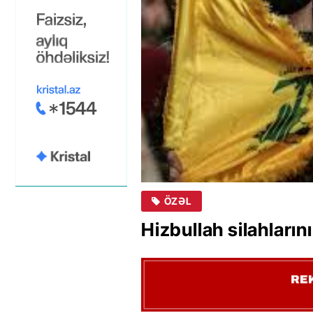
ÖZƏL
Hizbullah silahların