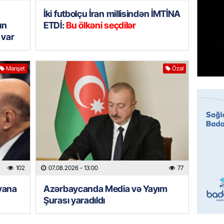
07.08.
İki futbolçu İran millisindən İMTİNA
ın
ETDİ:
Bu ölkəni seçdilər
MANŞET
 var
Mişust
deyib?
Manşet
Özəl
07.08.
GÜNDƏM
Prezid
ilə ba
07.08.
GÜNDƏM
102
07.08.2026
- 13:00
77
Prezide
SƏRƏ
yana
Azərbaycanda Media və Yayım
07.08.
Şurası yaradıldı
ÖZƏL