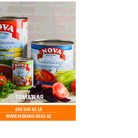
ycanda Media və Yayım Şurası
dı
2026
- 13:00
77
Abdullayevaya yüksək vəzifə
2026
- 12:45
94
n İssık-Kul gölündən gəzinti
unu paylaşıb
2026
- 12:30
71
u rayonunda 70 min manat
də elektrik naqilləri oğurlayan
xlanılıb