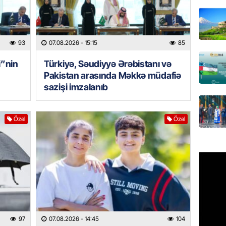
Azərbay
olacaq
07.08.
93
07.08.2026
- 15:15
85
REKLAM
i”nin
Türkiyə, Səudiyyə Ərəbistanı və
Birbank
Pakistan arasında Məkkə müdafiə
krediti
sazişi imzalanıb
07.08.
Özəl
Özəl
HADISƏ
Sumqay
çimərli
şəxslər
07.08.
GÜNDƏM
Kartdan
köçürmə
97
07.08.2026
- 14:45
104