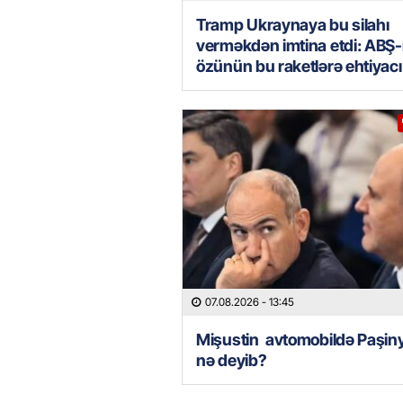
Tramp Ukraynaya bu silahı
verməkdən imtina etdi: ABŞ-
özünün bu raketlərə ehtiyacı
07.08.2026
- 13:45
Mişustin avtomobildə Paşin
nə deyib?