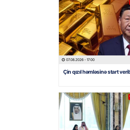
07.08.2026
- 17:00
Çin qızıl həmləsinə start veri