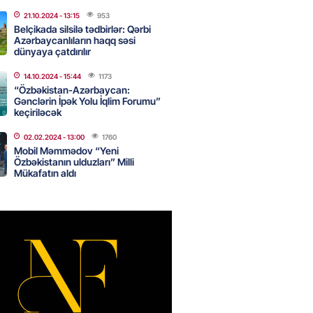
canda sabah 39 dərəcə isti
21.10.2024
- 13:15
953
Belçikada silsilə tədbirlər: Qərbi
Azərbaycanlıların haqq səsi
2026
- 14:30
102
dünyaya çatdırılır
14.10.2024
- 15:44
1173
“Özbəkistan-Azərbaycan:
Gənclərin İpək Yolu İqlim Forumu”
 Biznes-dən mikro biznes
keçiriləcək
nə 5%-dək endirim
2026
- 14:28
98
02.02.2024
- 13:00
1760
Mobil Məmmədov “Yeni
Özbəkistanın ulduzları” Milli
Mükafatın aldı
ıtda avtomobil qaçıran və
kdə mobil telefon oğurlayan
 saxlanılıb
2026
- 14:15
105
 karta istədiyiniz qədər
 edə bilərsiniz – VİDEO