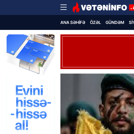
ANA SƏHIFƏ
ÖZƏL
GÜNDƏM
SI