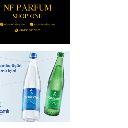
2026
- 14:00
107
in avtomobildə Paşinyana nə
2026
- 13:45
102
entdən Abel Məhərrəmovun oğlu
ğlı SƏRƏNCAM
2026
- 13:30
96
ntdən Xəzər Fərhadov ilə bağlı
NCAM
2026
- 13:15
75