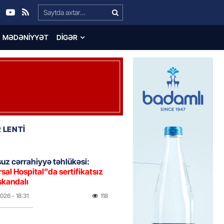
Search…
MƏDƏNIYYƏT
DIGƏR
 LENTİ
uz cərrahiyyə təhlükəsi:
sal Hospital”da sertifikatsız
skandalı
2026
- 18:31
118