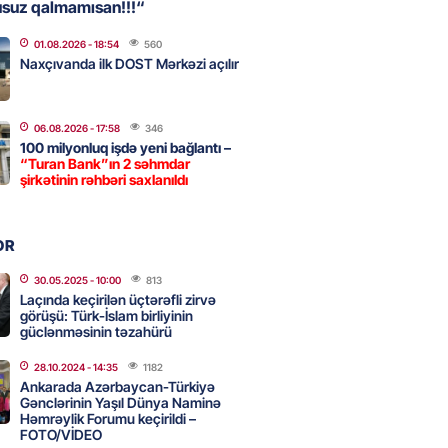
usuz qalmamısan!!!“
01.08.2026
- 18:54
560
, Səudiyyə Ərəbistanı və
Naxçıvanda ilk DOST Mərkəzi açılır
an arasında Məkkə müdafiə
imzalanıb
2026
- 15:15
85
06.08.2026
- 17:58
346
100 milyonluq işdə yeni bağlantı –
“Turan Bank”ın 2 səhmdar
şirkətinin rəhbəri saxlanıldı
Ukraynaya bu silahı verməkdən
etdi: ABŞ-ın özünün bu raketlərə
ı var
OR
2026
- 15:00
97
30.05.2025
- 10:00
813
Laçında keçirilən üçtərəfli zirvə
görüşü: Türk-İslam birliyinin
güclənməsinin təzahürü
bolçu İran millisindən İMTİNA
u ölkəni seçdilər
28.10.2024
- 14:35
1182
Ankarada Azərbaycan-Türkiyə
2026
- 14:45
104
Gənclərinin Yaşıl Dünya Naminə
Həmrəylik Forumu keçirildi –
FOTO/VİDEO