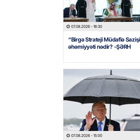
07.08.2026
- 16:30
“Birgə Strateji Müdafiə Saziş
əhəmiyyəti nədir? -ŞƏRH
07.08.2026
- 15:00