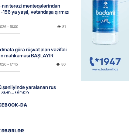
nın tərəzi məntəqələrindən
 -156 ya yaşıl, vətəndaşa qırmızı
2026
- 18:00
81
idmətə görə rüşvət alan vəzifəli
rin məhkəməsi BAŞLAYIR
2026
- 17:45
80
 şənliyində yaralanan rus
 öldü – VİDEO
2026
- 17:30
114
ACEBOOK-DA
ı qadının milyonluq mirası ilə
almaqal: 546 min manatı 20
XƏBƏRLƏR