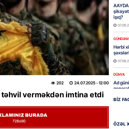
AAYDA-
şikayət
işıq?
07.08.
GÜNDƏM
Hərbi x
şəxslə
07.08.
DÜNYA
Ad günü
202
24.07.2025
- 12:00
general
ı təhvil verməkdən imtina etdi
07.08.
BIZ F
ÖZƏL
95 yaşl
bağlı q
ÖZƏL 