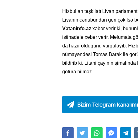
Hizbullah təşkilatı Livan parlamentin
Livanın cənubundan geri çəkilsə bel
Vətəninfo.az
xəbər verir ki, bunun
istinadələ xəbər verir. Məlumata gö
da hazır olduğunu vurğulayıb. Hiz
nümayəndəsi Tomas Barak ilə görü
bildirib ki, Litani çayının şimalınd
götürə bilməz.
Bizim Telegram kanalım