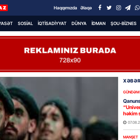
Haqqımızda
Əlaqə
YASƏT
SOSIAL
İQTISADIYYAT
DÜNYA
İDMAN
ŞOU-BIZNES
XƏBƏR
GÜNDƏM
Qanuns
“Univer
həkim 
07.08.
MANŞET