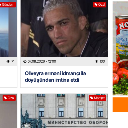
Azərba
Gündəm
Özəl
yaradıl
07.08.
GÜNDƏM
Aytən 
verildi
07.08.
71
07.08.2026
- 12:00
100
GÜNDƏM
Oliveyra erməni idmançı ilə
Paşinya
döyüşündən imtina etdi
videos
07.08.
Özəl
Manşet
HADISƏ
Sabunç
dəyərin
şəxs sa