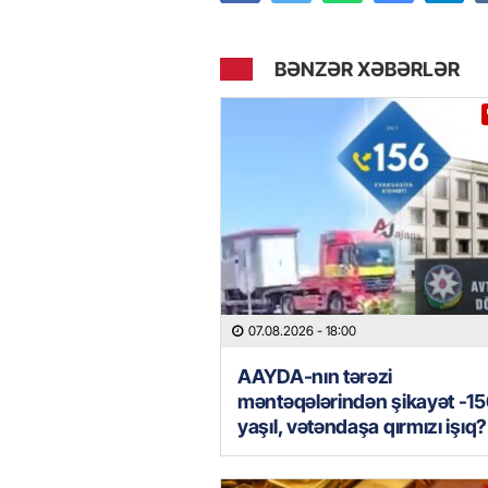
BƏNZƏR XƏBƏRLƏR
07.08.2026
- 18:00
AAYDA-nın tərəzi
məntəqələrindən şikayət -15
yaşıl, vətəndaşa qırmızı işıq?