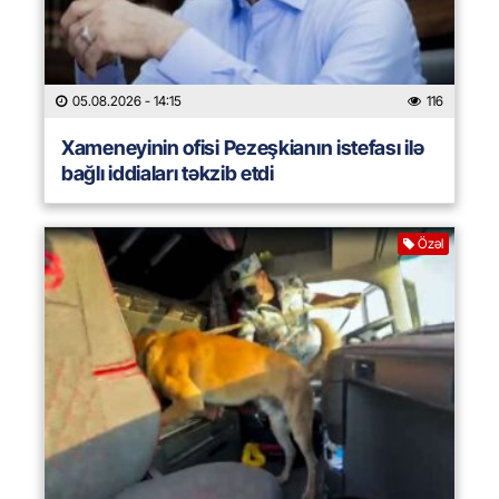
05.08.2026
- 14:15
116
Xameneyinin ofisi Pezeşkianın istefası ilə
bağlı iddiaları təkzib etdi
Özəl