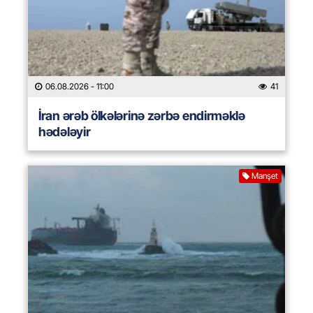
06.08.2026
- 11:00
41
İran ərəb ölkələrinə zərbə endirməklə
hədələyir
Manşet