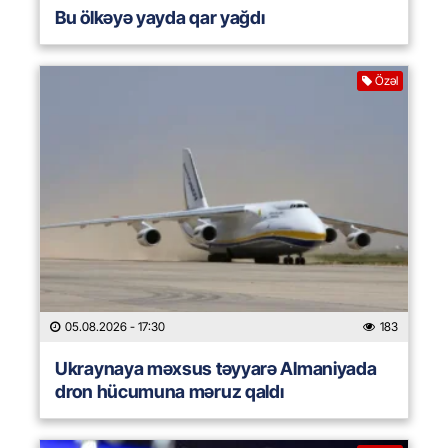
Bu ölkəyə yayda qar yağdı
Özəl
05.08.2026
- 17:30
183
Ukraynaya məxsus təyyarə Almaniyada
dron hücumuna məruz qaldı