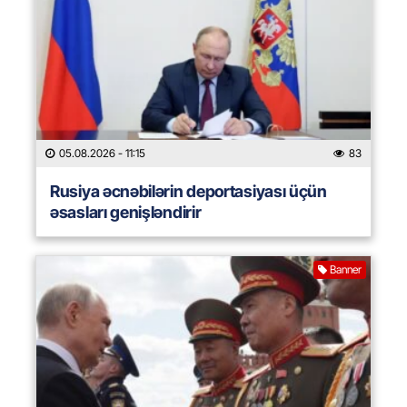
05.08.2026
- 11:15
83
Rusiya əcnəbilərin deportasiyası üçün
əsasları genişləndirir
Banner