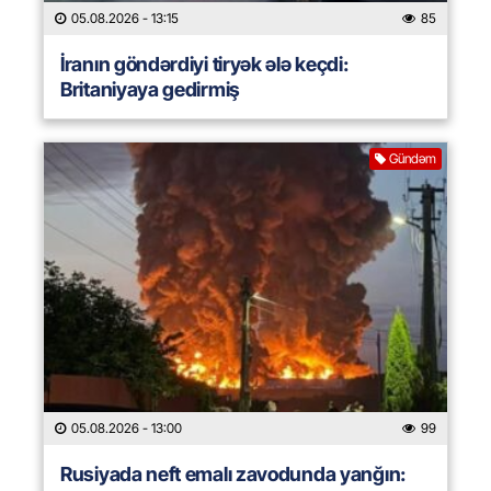
05.08.2026
- 13:15
85
İranın göndərdiyi tiryək ələ keçdi:
Britaniyaya gedirmiş
Gündəm
05.08.2026
- 13:00
99
Rusiyada neft emalı zavodunda yanğın: