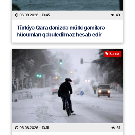
06.08.2026
- 10:45
49
Türkiyə Qara dənizdə mülki gəmilərə
hücumları qəbuledilməz hesab edir
Banner
06.08.2026
- 10:15
61