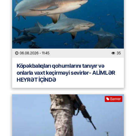
06.08.2026
- 11:45
35
Köpəkbalıqları qohumlarını tanıyır və
onlarla vaxt keçirməyi sevirlər- ALİMLƏR
HEYRƏT İÇİNDƏ
Banner