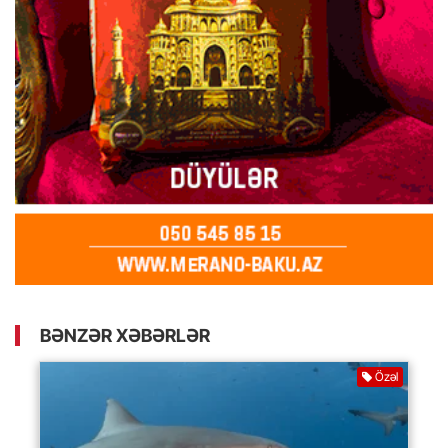
BƏNZƏR XƏBƏRLƏR
Özəl