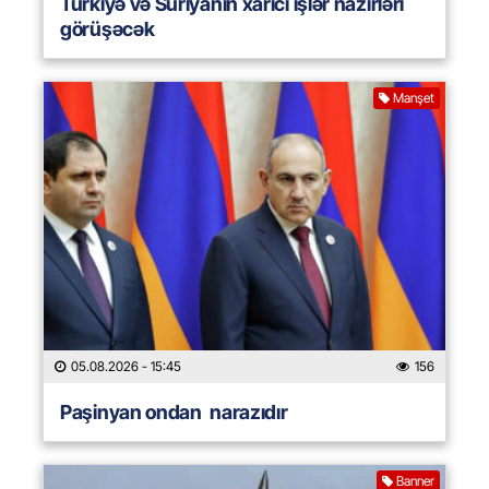
Türkiyə və Suriyanın xarici işlər nazirləri
görüşəcək
Manşet
05.08.2026
- 15:45
156
Paşinyan ondan narazıdır
Banner