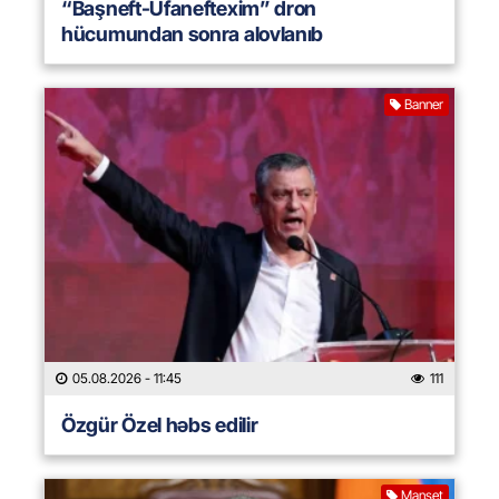
“Başneft-Ufaneftexim” dron
hücumundan sonra alovlanıb
Banner
05.08.2026
- 11:45
111
Özgür Özel həbs edilir
Manşet