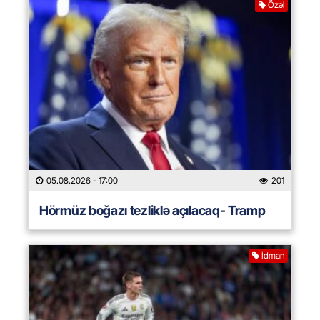
Özəl
05.08.2026
- 17:00
201
Hörmüz boğazı tezliklə açılacaq- Tramp
İdman