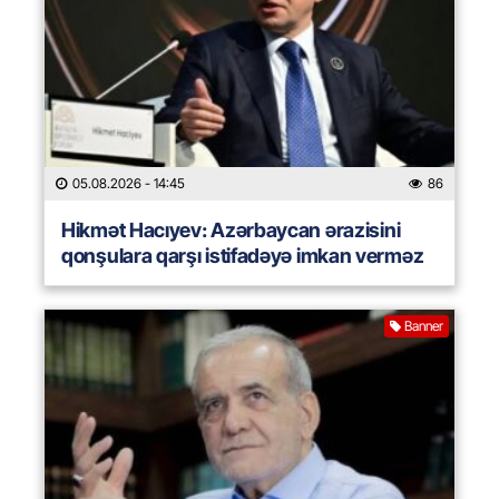
05.08.2026
- 14:45
86
Hikmət Hacıyev: Azərbaycan ərazisini
qonşulara qarşı istifadəyə imkan verməz
Banner