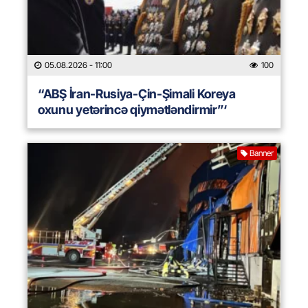
05.08.2026
- 11:00
100
“ABŞ İran-Rusiya-Çin-Şimali Koreya
oxunu yetərincə qiymətləndirmir”‘
Banner