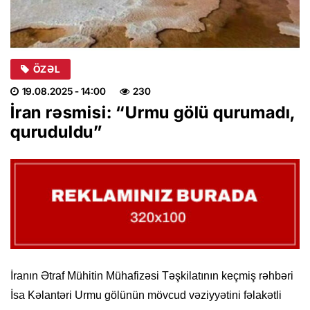
ÖZƏL
19.08.2025
- 14:00
230
İran rəsmisi: “Urmu gölü qurumadı,
quruduldu”
İranın Ətraf Mühitin Mühafizəsi Təşkilatının keçmiş rəhbəri
İsa Kəlantəri Urmu gölünün mövcud vəziyyətini fəlakətli