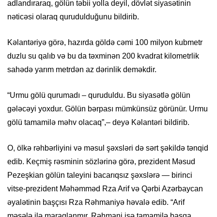
adlandıraraq, gölün təbii yolla deyil, dövlət siyasətinin
nəticəsi olaraq qurudulduğunu bildirib.
Kəlantəriyə görə, hazırda göldə cəmi 100 milyon kubmetr
duzlu su qalıb və bu da təxminən 200 kvadrat kilometrlik
sahədə yarım metrdən az dərinlik deməkdir.
“Urmu gölü qurumadı – quruduldu. Bu siyasətlə gölün
gələcəyi yoxdur. Gölün bərpası mümkünsüz görünür. Urmu
gölü tamamilə məhv olacaq”,– deyə Kəlantəri bildirib.
O, ölkə rəhbərliyini və məsul şəxsləri də sərt şəkildə tənqid
edib. Keçmiş rəsminin sözlərinə görə, prezident Məsud
Pezeşkian gölün taleyini bacarıqsız şəxslərə — birinci
vitse-prezident Məhəmməd Rza Arif və Qərbi Azərbaycan
əyalətinin başçısı Rza Rəhmaniyə həvalə edib. “Arif
məsələ ilə maraqlanmır, Rəhmani isə tamamilə başqa