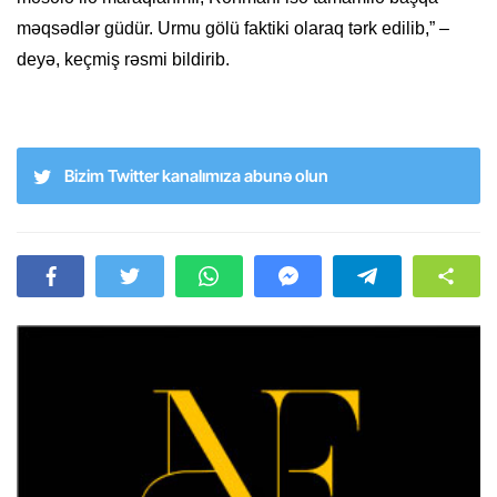
məqsədlər güdür. Urmu gölü faktiki olaraq tərk edilib,” –
deyə, keçmiş rəsmi bildirib.
Bizim Twitter kanalımıza abunə olun