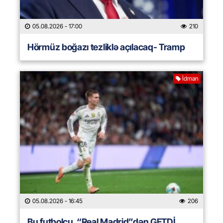
05.08.2026
- 17:00
210
Hörmüz boğazı tezliklə açılacaq- Tramp
İdman
05.08.2026
- 16:45
206
Bu futbolçu “Real Madrid”dən GETDİ