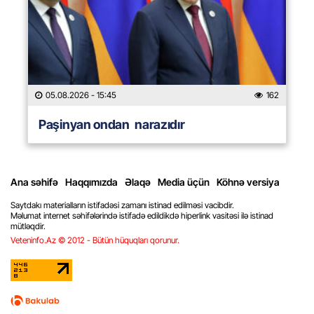
05.08.2026
- 15:45
162
Paşinyan ondan narazıdır
Ana səhifə
Haqqımızda
Əlaqə
Media üçün
Köhnə versiya
Saytdakı materialların istifadəsi zamanı istinad edilməsi vacibdir.
Məlumat internet səhifələrində istifadə edildikdə hiperlink vasitəsi ilə istinad
mütləqdir.
Veteninfo.Az © 2012 - Bütün hüquqları qorunur.