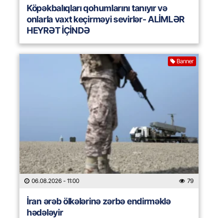
Köpəkbalıqları qohumlarını tanıyır və
onlarla vaxt keçirməyi sevirlər- ALİMLƏR
HEYRƏT İÇİNDƏ
Banner
06.08.2026
- 11:00
79
İran ərəb ölkələrinə zərbə endirməklə
hədələyir