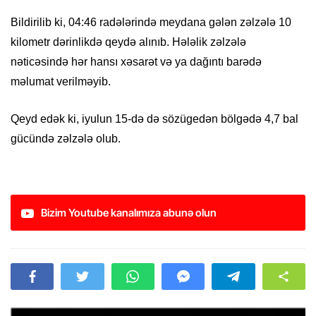
Bildirilib ki, 04:46 radələrində meydana gələn zəlzələ 10
kilometr dərinlikdə qeydə alınıb. Hələlik zəlzələ
nəticəsində hər hansı xəsarət və ya dağıntı barədə
məlumat verilməyib.
Qeyd edək ki, iyulun 15-də də sözügedən bölgədə 4,7 bal
gücündə zəlzələ olub.
Bizim Youtube kanalımıza abunə olun