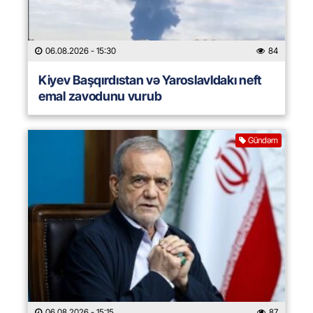
06.08.2026
- 15:30
84
Kiyev Başqırdıstan və Yaroslavldakı neft
emal zavodunu vurub
Gündəm
06.08.2026
- 15:15
87