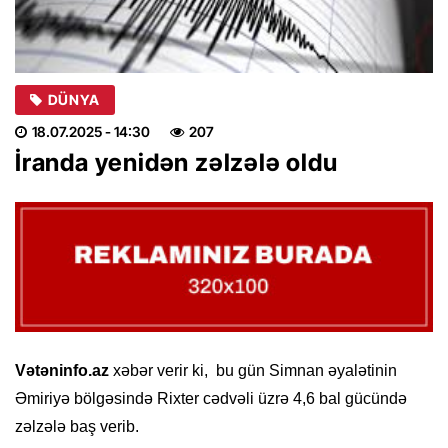
DÜNYA
18.07.2025
- 14:30
207
İranda yenidən zəlzələ oldu
Vətəninfo.az
xəbər verir ki, bu gün Simnan əyalətinin
Əmiriyə bölgəsində Rixter cədvəli üzrə 4,6 bal gücündə
zəlzələ baş verib.