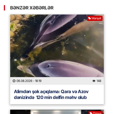
BƏNZƏR XƏBƏRLƏR
Manşet
06.08.2026
- 18:19
148
Alimdən şok açıqlama: Qara və Azov
dənizində 120 min delfin məhv olub
Dünya