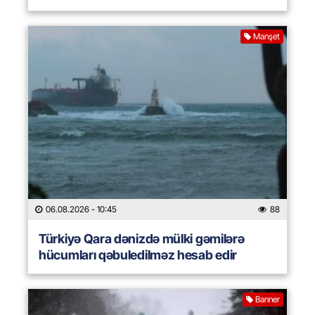
Manşet
06.08.2026
- 10:45
88
Türkiyə Qara dənizdə mülki gəmilərə
hücumları qəbuledilməz hesab edir
Banner