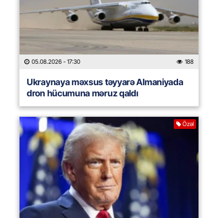
05.08.2026
- 17:30
188
Ukraynaya məxsus təyyarə Almaniyada
dron hücumuna məruz qaldı
Özəl