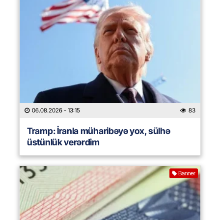
06.08.2026
- 13:15
83
Tramp: İranla müharibəyə yox, sülhə
üstünlük verərdim
Banner