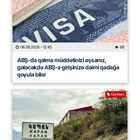
06.08.2026
- 12:45
68
ABŞ-da qalma müddətinizi aşsanız,
gələcəkdə ABŞ-a girişinizə daimi qadağa
qoyula bilər
Gündəm