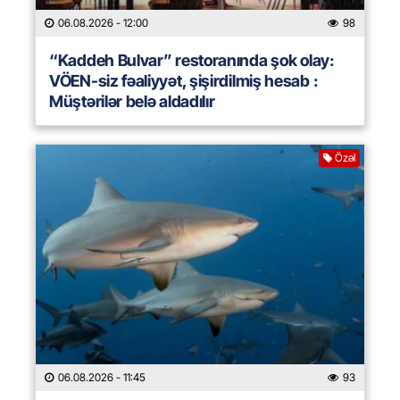
06.08.2026
- 12:00
98
“Kaddeh Bulvar” restoranında şok olay:
VÖEN-siz fəaliyyət, şişirdilmiş hesab :
Müştərilər belə aldadılır
Özəl
06.08.2026
- 11:45
93