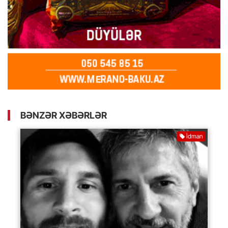
BƏNZƏR XƏBƏRLƏR
İdman