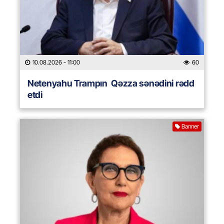
10.08.2026
- 11:00
60
Netenyahu Trampın Qəzza sənədini rədd
etdi
Banner