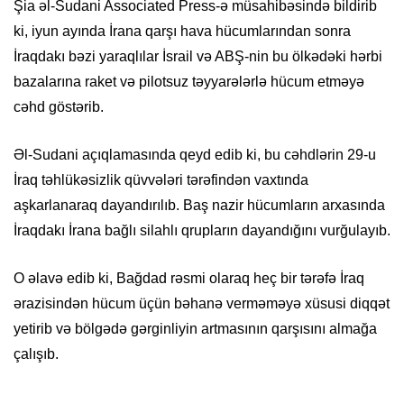
Şia əl-Sudani Associated Press-ə müsahibəsində bildirib
ki, iyun ayında İrana qarşı hava hücumlarından sonra
İraqdakı bəzi yaraqlılar İsrail və ABŞ-nin bu ölkədəki hərbi
bazalarına raket və pilotsuz təyyarələrlə hücum etməyə
cəhd göstərib.
Əl-Sudani açıqlamasında qeyd edib ki, bu cəhdlərin 29-u
İraq təhlükəsizlik qüvvələri tərəfindən vaxtında
aşkarlanaraq dayandırılıb. Baş nazir hücumların arxasında
İraqdakı İrana bağlı silahlı qrupların dayandığını vurğulayıb.
O əlavə edib ki, Bağdad rəsmi olaraq heç bir tərəfə İraq
ərazisindən hücum üçün bəhanə verməməyə xüsusi diqqət
yetirib və bölgədə gərginliyin artmasının qarşısını almağa
çalışıb.