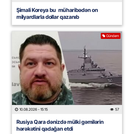
Şimali Koreya bu müharibədən on
milyardlarla dollar qazanıb
Gündəm
10.08.2026
- 15:15
57
Rusiya Qara dənizdə mülki gəmilərin
hərəkətini qadağan etdi