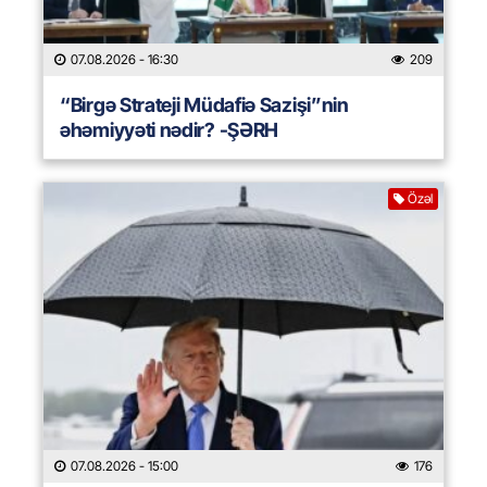
07.08.2026
- 16:30
209
“Birgə Strateji Müdafiə Sazişi”nin
əhəmiyyəti nədir? -ŞƏRH
Özəl
07.08.2026
- 15:00
176