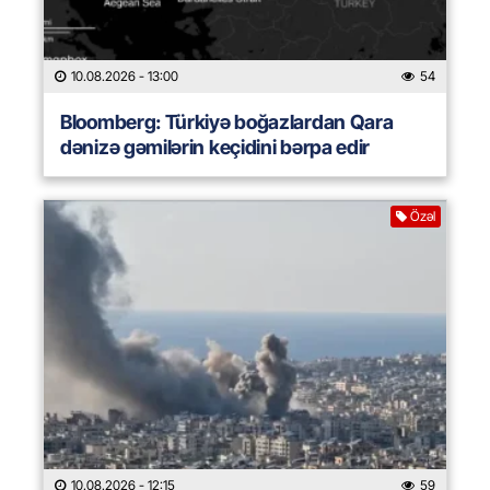
10.08.2026
- 13:00
54
Bloomberg: Türkiyə boğazlardan Qara
dənizə gəmilərin keçidini bərpa edir
Özəl
10.08.2026
- 12:15
59