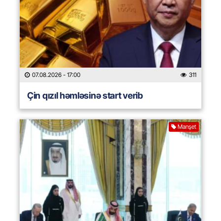
07.08.2026
- 17:00
311
Çin qızıl həmləsinə start verib
Manşet