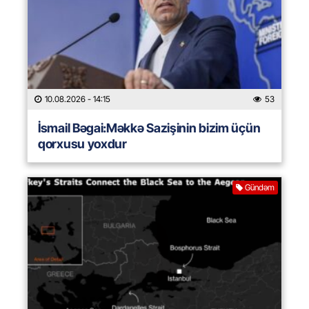
10.08.2026
- 14:15
53
İsmail Bəgai:Məkkə Sazişinin bizim üçün
qorxusu yoxdur
Gündəm