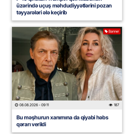
üzərində uçuş məhdudiyyətlərini pozan
təyyarələri ələ keçirib
Banner
08.08.2026
- 09:11
187
Bu məşhurun xanımına da qiyabi həbs
qərarı verildi