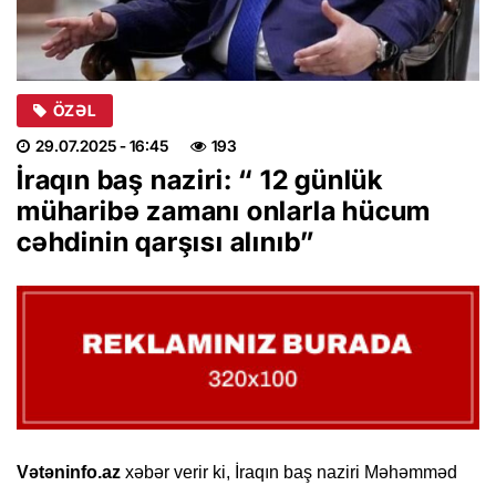
ÖZƏL
29.07.2025
- 16:45
193
İraqın baş naziri: “ 12 günlük
müharibə zamanı onlarla hücum
cəhdinin qarşısı alınıb”
Vətəninfo.az
xəbər verir ki, İraqın baş naziri Məhəmməd