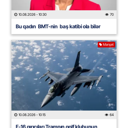
10.08.2026
- 10:30
70
Bu qadın BMT-nin baş katibi ola bilər
Manşet
10.08.2026
- 10:15
64
F-16 qırıcıları Trampın qolf klubunun