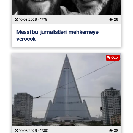
10.08.2026
- 17:15
29
Messi bu jurnalistləri məhkəməyə
verəcək
Özəl
10.08.2026
- 17:00
38