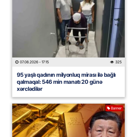
07.08.2026
- 17:15
325
95 yaşlı qadının milyonluq mirası ilə bağlı
qalmaqal: 546 min manatı 20 günə
xərclədilər
Banner