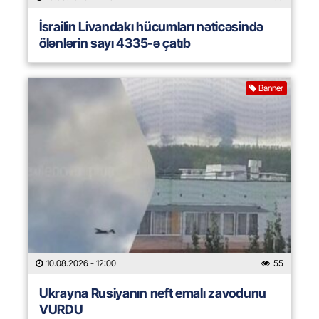
İsrailin Livandakı hücumları nəticəsində
ölənlərin sayı 4335-ə çatıb
Banner
10.08.2026
- 12:00
55
Ukrayna Rusiyanın neft emalı zavodunu
VURDU