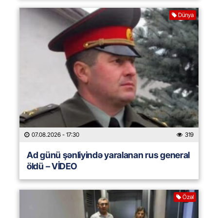
Dünya
07.08.2026
- 17:30
319
Ad günü şənliyində yaralanan rus general
öldü – VİDEO
Özəl