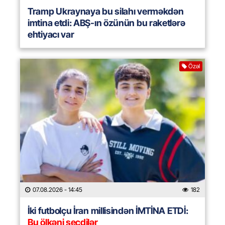
Tramp Ukraynaya bu silahı verməkdən
imtina etdi: ABŞ-ın özünün bu raketlərə
ehtiyacı var
Özəl
07.08.2026
- 14:45
182
İki futbolçu İran millisindən İMTİNA ETDİ:
Bu ölkəni seçdilər