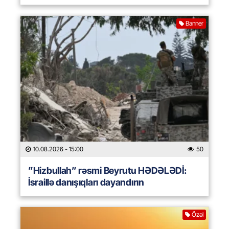
Banner
10.08.2026
- 15:00
50
”Hizbullah” rəsmi Beyrutu HƏDƏLƏDİ:
İsraillə danışıqları dayandırın
Özəl