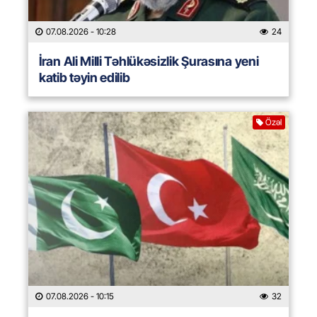
07.08.2026
- 10:28
24
İran Ali Milli Təhlükəsizlik Şurasına yeni
katib təyin edilib
Özəl
07.08.2026
- 10:15
32