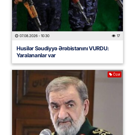
07.08.2026
- 10:30
17
Husilər Səudiyyə Ərəbistanını VURDU:
Yaralananlar var
Özəl