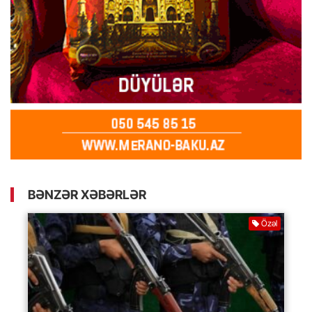
BƏNZƏR XƏBƏRLƏR
Özəl