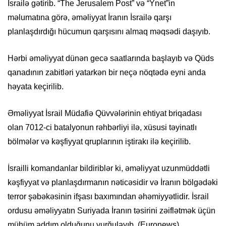
İsrailə gətirib. “The Jerusalem Post” və “Ynet”in
məlumatına görə, əməliyyat İranın İsrailə qarşı
planlaşdırdığı hücumun qarşısını almaq məqsədi daşıyıb.
Hərbi əməliyyat dünən gecə saatlarında başlayıb və Qüds
qanadının zabitləri yatarkən bir neçə nöqtədə eyni anda
həyata keçirilib.
Əməliyyat İsrail Müdafiə Qüvvələrinin ehtiyat briqadası
olan 7012-ci batalyonun rəhbərliyi ilə, xüsusi təyinatlı
bölmələr və kəşfiyyat qruplarının iştirakı ilə keçirilib.
İsrailli komandanlar bildiriblər ki, əməliyyat uzunmüddətli
kəşfiyyat və planlaşdırmanın nəticəsidir və İranın bölgədəki
terror şəbəkəsinin ifşası baxımından əhəmiyyətlidir. İsrail
ordusu əməliyyatın Suriyada İranın təsirini zəiflətmək üçün
mühüm addım olduğunu vurğulayıb. (Euronews)