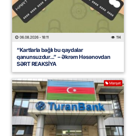
06.08.2026
- 18:11
114
“Kartlarla bağlı bu qaydalar
qanunsuzdur…” – Əkrəm Həsənovdan
SƏRT REAKSİYA
Manşet