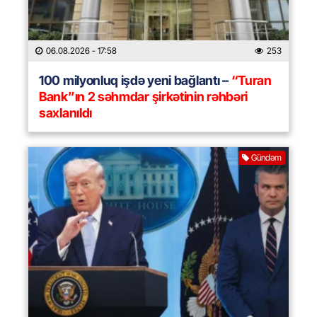
06.08.2026
- 17:58
253
100 milyonluq işdə yeni bağlantı –
“Turan
Bank”ın 2 səhmdar şirkətinin rəhbəri
saxlanıldı
Gündəm