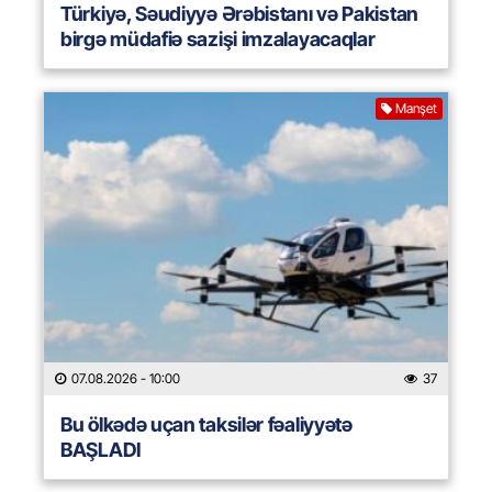
Türkiyə, Səudiyyə Ərəbistanı və Pakistan
birgə müdafiə sazişi imzalayacaqlar
Manşet
07.08.2026
- 10:00
37
Bu ölkədə uçan taksilər fəaliyyətə
BAŞLADI