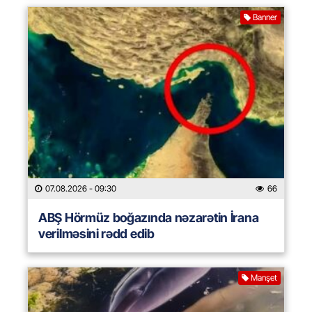
Banner
07.08.2026
- 09:30
66
ABŞ Hörmüz boğazında nəzarətin İrana
verilməsini rədd edib
Manşet