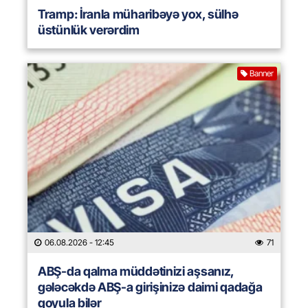
Tramp: İranla müharibəyə yox, sülhə
üstünlük verərdim
Banner
06.08.2026
- 12:45
71
ABŞ-da qalma müddətinizi aşsanız,
gələcəkdə ABŞ-a girişinizə daimi qadağa
qoyula bilər