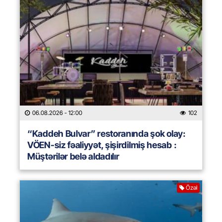
06.08.2026
- 12:00
102
“Kaddeh Bulvar” restoranında şok olay:
VÖEN-siz fəaliyyət, şişirdilmiş hesab :
Müştərilər belə aldadılır
Özəl