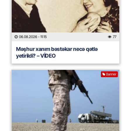
06.08.2026
- 11:15
77
Məşhur xanım bəstəkar necə qətlə
yetirildi? – VİDEO
Banner