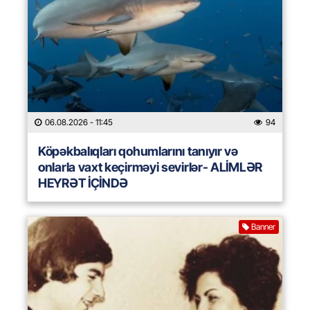
06.08.2026
- 11:45
94
Köpəkbalıqları qohumlarını tanıyır və
onlarla vaxt keçirməyi sevirlər- ALİMLƏR
HEYRƏT İÇİNDƏ
Banner