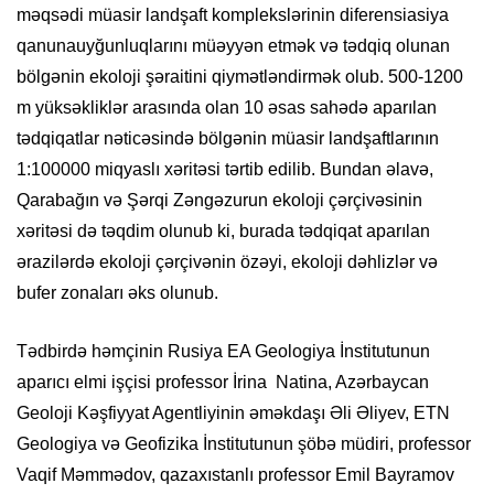
məqsədi müasir landşaft komplekslərinin diferensiasiya
qanunauyğunluqlarını müəyyən etmək və tədqiq olunan
bölgənin ekoloji şəraitini qiymətləndirmək olub. 500-1200
m yüksəkliklər arasında olan 10 əsas sahədə aparılan
tədqiqatlar nəticəsində bölgənin müasir landşaftlarının
1:100000 miqyaslı xəritəsi tərtib edilib. Bundan əlavə,
Qarabağın və Şərqi Zəngəzurun ekoloji çərçivəsinin
xəritəsi də təqdim olunub ki, burada tədqiqat aparılan
ərazilərdə ekoloji çərçivənin özəyi, ekoloji dəhlizlər və
bufer zonaları əks olunub.
Tədbirdə həmçinin Rusiya EA Geologiya İnstitutunun
aparıcı elmi işçisi professor İrina Natina, Azərbaycan
Geoloji Kəşfiyyat Agentliyinin əməkdaşı Əli Əliyev, ETN
Geologiya və Geofizika İnstitutunun şöbə müdiri, professor
Vaqif Məmmədov, qazaxıstanlı professor Emil Bayramov