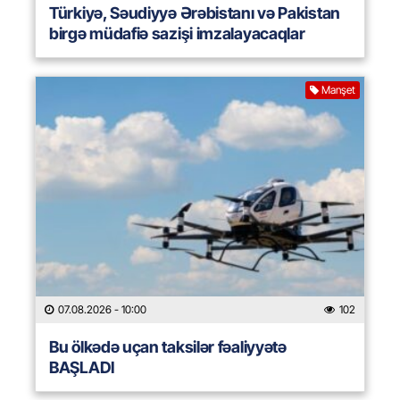
Türkiyə, Səudiyyə Ərəbistanı və Pakistan
birgə müdafiə sazişi imzalayacaqlar
Manşet
07.08.2026
- 10:00
102
Bu ölkədə uçan taksilər fəaliyyətə
BAŞLADI