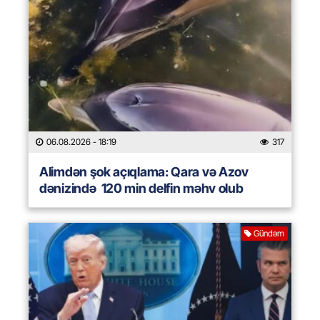
06.08.2026
- 18:19
317
Alimdən şok açıqlama: Qara və Azov
dənizində 120 min delfin məhv olub
Gündəm