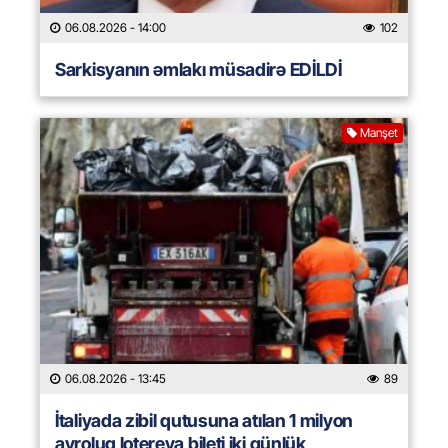
06.08.2026
- 14:00
102
Sarkisyanın əmlakı müsadirə EDİLDİ
Manşet
06.08.2026
- 13:45
89
İtaliyada zibil qutusuna atılan 1 milyon
avroluq lotereya bileti iki günlük