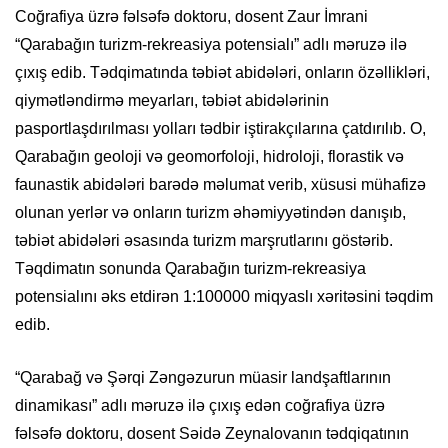
Coğrafiya üzrə fəlsəfə doktoru, dosent Zaur İmrani
“Qarabağın turizm-rekreasiya potensialı” adlı məruzə ilə
çıxış edib. Tədqimatında təbiət abidələri, onların özəllikləri,
qiymətləndirmə meyarları, təbiət abidələrinin
pasportlaşdırılması yolları tədbir iştirakçılarına çatdırılıb. O,
Qarabağın geoloji və geomorfoloji, hidroloji, florastik və
faunastik abidələri barədə məlumat verib, xüsusi mühafizə
olunan yerlər və onların turizm əhəmiyyətindən danışıb,
təbiət abidələri əsasında turizm marşrutlarını göstərib.
Təqdimatın sonunda Qarabağın turizm-rekreasiya
potensialını əks etdirən 1:100000 miqyaslı xəritəsini təqdim
edib.
“Qarabağ və Şərqi Zəngəzurun müasir landşaftlarının
dinamikası” adlı məruzə ilə çıxış edən coğrafiya üzrə
fəlsəfə doktoru, dosent Səidə Zeynalovanın tədqiqatının