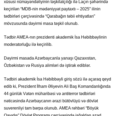
xüsusi nümayəndəliyinin təşkilatçılığı ilə Laçın şəhərində
keçirilən “MDB-nin mədəniyyət paytaxtı – 2025” ilinin
tədbirləri çərçivəsində “Qarabağın təbii ehtiyatları”
mövzusunda dəyirmi masa təşkil olunub.
Tədbir AMEA-nın prezidenti akademik İsa Həbibbəylinin
moderatorluğu ilə keçirilib.
Dəyirmi masada Azərbaycanla yanaşı Qazaxıstan,
Özbəkistan və Rusiya alimləri də iştirak ediblər.
Tədbiri akademik İsa Həbibbəyli giriş sözü ilə açaraq qeyd
edib ki, Prezident İlham Əliyevin Ali Baş Komandanlığında
44 günlük Vətən müharibəsi və antiterror tədbirləri
nəticəsində Azərbaycanın ərazi bütövlüyü və dövlət
suverenliyi tam bərpa olunub. AMEA rəhbəri “Böyük
Qayıdış” Dövlət Proqramı çərçivəsində işğaldan azad