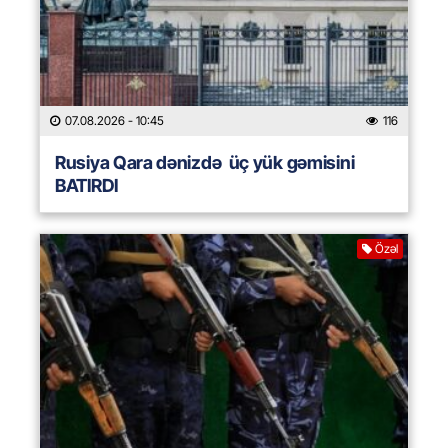
07.08.2026
- 10:45
116
Rusiya Qara dənizdə üç yük gəmisini
BATIRDI
Özəl