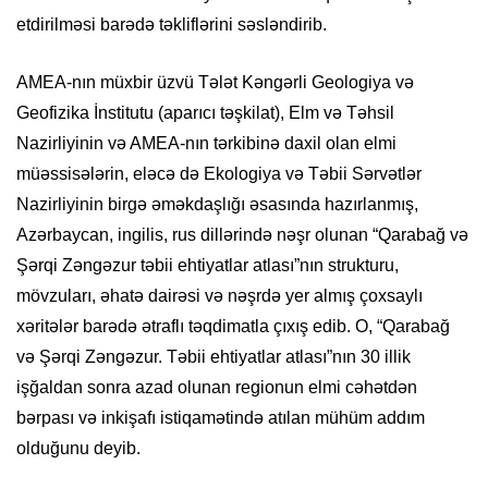
etdirilməsi barədə təkliflərini səsləndirib.
AMEA-nın müxbir üzvü Tələt Kəngərli Geologiya və
Geofizika İnstitutu (aparıcı təşkilat), Elm və Təhsil
Nazirliyinin və AMEA-nın tərkibinə daxil olan elmi
müəssisələrin, eləcə də Ekologiya və Təbii Sərvətlər
Nazirliyinin birgə əməkdaşlığı əsasında hazırlanmış,
Azərbaycan, ingilis, rus dillərində nəşr olunan “Qarabağ və
Şərqi Zəngəzur təbii ehtiyatlar atlası”nın strukturu,
mövzuları, əhatə dairəsi və nəşrdə yer almış çoxsaylı
xəritələr barədə ətraflı təqdimatla çıxış edib. O, “Qarabağ
və Şərqi Zəngəzur. Təbii ehtiyatlar atlası”nın 30 illik
işğaldan sonra azad olunan regionun elmi cəhətdən
bərpası və inkişafı istiqamətində atılan mühüm addım
olduğunu deyib.