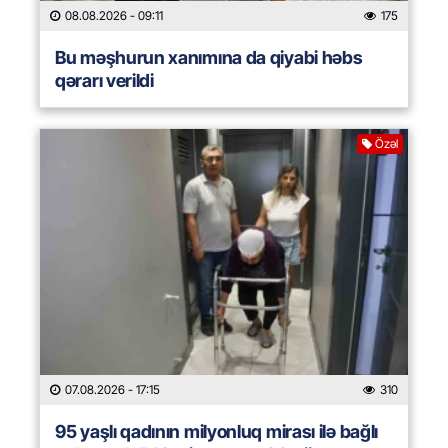
08.08.2026
- 09:11
175
Bu məşhurun xanımına da qiyabi həbs
qərarı verildi
Özəl
07.08.2026
- 17:15
310
95 yaşlı qadının milyonluq mirası ilə bağlı