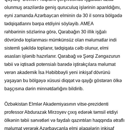
olunmuş ərazilərdə geniş quruculuq işlərinin aparıldığını,
eyni zamanda Azərbaycan elminin də 30 il sonra bölgədə
tədqiqatlarını bərpa etdiyini söyləyib. AMEA
rəhbərinin sözlərinə görə, Qarabağın 30 illik işğalı
dövründə toplanması mümkünsüz olan məlumatlar indi
sistemli şəkildə toplanır, tədqiqata cəlb olunur, elmi
əsasları işlənib hazırlanır. Qarabağ və Şərqi Zəngəzurun
təbii və iqtisadi potensialı barədə iştirakçılara məlumat
verən akademik İsa Həbibbəyli yeni inkişaf dövrünü
yaşayan bu bölgəyə xüsusi diqqət və qayğı göstərən ölkə
başçısına dərin minnətdarlığını bildirib.
Özbəkistan Elmlər Akademiyasının vitse-prezidenti
professor Abdurazak Mirzoyev çıxış edərək təmsil etdiyi
ölkənin təbii sərvətləri və faydalı qazıntıları haqqında ətraflı
məlumat verərək Azərbaycanla elmi əlaqələrin inkişaf