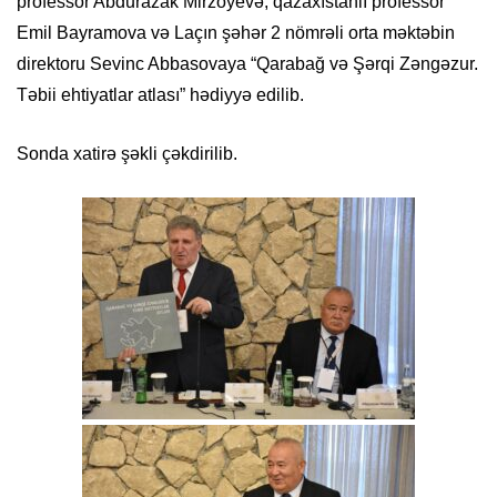
professor Abdurazak Mirzoyevə, qazaxıstanlı professor
Emil Bayramova və Laçın şəhər 2 nömrəli orta məktəbin
direktoru Sevinc Abbasovaya “Qarabağ və Şərqi Zəngəzur.
Təbii ehtiyatlar atlası” hədiyyə edilib.
Sonda xatirə şəkli çəkdirilib.