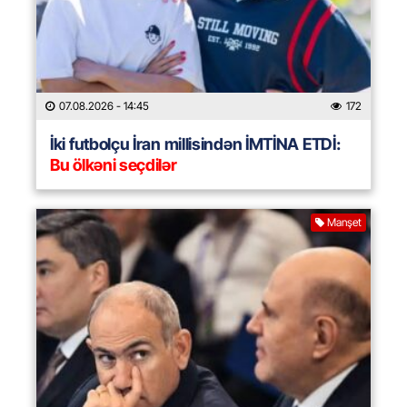
07.08.2026
- 14:45
172
İki futbolçu İran millisindən İMTİNA ETDİ:
Bu ölkəni seçdilər
Manşet