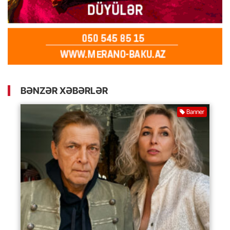
BƏNZƏR XƏBƏRLƏR
Banner