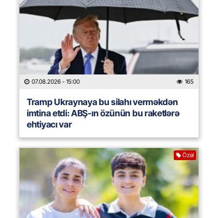
07.08.2026
- 15:00
165
Tramp Ukraynaya bu silahı verməkdən
imtina etdi: ABŞ-ın özünün bu raketlərə
ehtiyacı var
Özəl