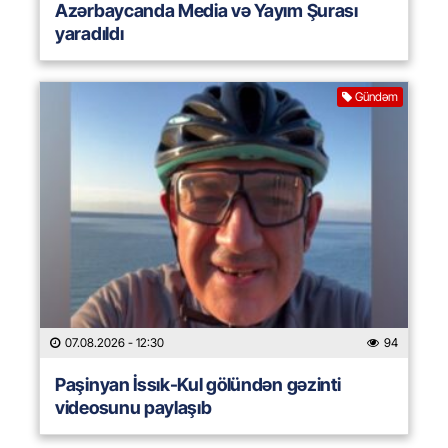
Azərbaycanda Media və Yayım Şurası
yaradıldı
Gündəm
07.08.2026
- 12:30
94
Paşinyan İssık-Kul gölündən gəzinti
videosunu paylaşıb