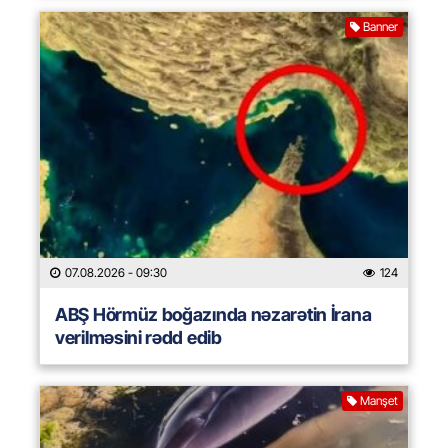
Banner
07.08.2026
- 09:30
124
ABŞ Hörmüz boğazında nəzarətin İrana
verilməsini rədd edib
Manşet