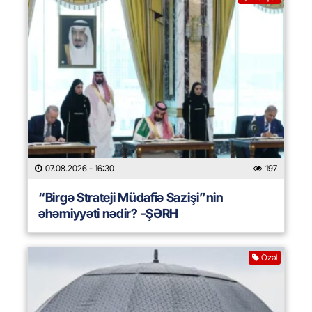
07.08.2026
- 16:30
197
“Birgə Strateji Müdafiə Sazişi”nin
əhəmiyyəti nədir? -ŞƏRH
Özəl