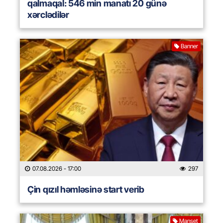
qalmaqal: 546 min manatı 20 günə
xərclədilər
Banner
07.08.2026
- 17:00
297
Çin qızıl həmləsinə start verib
Manşet