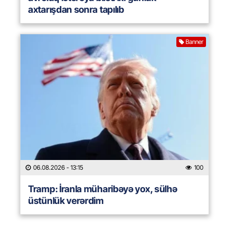
axtarışdan sonra tapılıb
Banner
06.08.2026
- 13:15
100
Tramp: İranla müharibəyə yox, sülhə
üstünlük verərdim