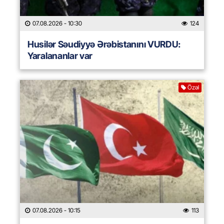
07.08.2026
- 10:30
124
Husilər Səudiyyə Ərəbistanını VURDU:
Yaralananlar var
Özəl
07.08.2026
- 10:15
113