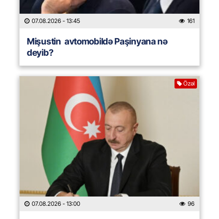
07.08.2026
- 13:45
161
Mişustin avtomobildə Paşinyana nə
deyib?
Özəl
07.08.2026
- 13:00
96