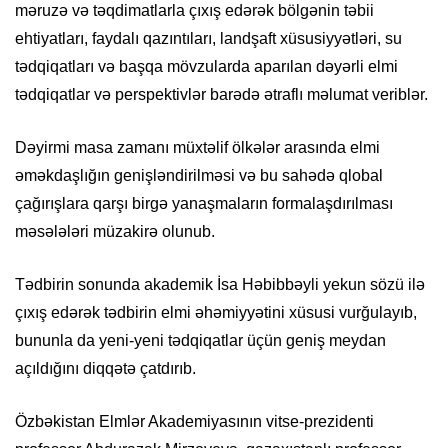
məruzə və təqdimatlarla çıxış edərək bölgənin təbii
ehtiyatları, faydalı qazıntıları, landşaft xüsusiyyətləri, su
tədqiqatları və başqa mövzularda aparılan dəyərli elmi
tədqiqatlar və perspektivlər barədə ətraflı məlumat veriblər.
Dəyirmi masa zamanı müxtəlif ölkələr arasında elmi
əməkdaşlığın genişləndirilməsi və bu sahədə qlobal
çağırışlara qarşı birgə yanaşmaların formalaşdırılması
məsələləri müzakirə olunub.
Tədbirin sonunda akademik İsa Həbibbəyli yekun sözü ilə
çıxış edərək tədbirin elmi əhəmiyyətini xüsusi vurğulayıb,
bununla da yeni-yeni tədqiqatlar üçün geniş meydan
açıldığını diqqətə çatdırıb.
Özbəkistan Elmlər Akademiyasının vitse-prezidenti