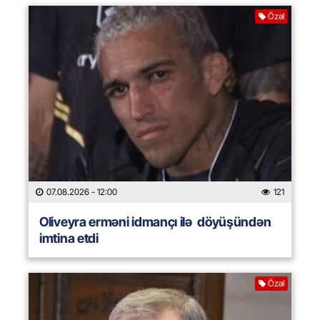
Özəl
07.08.2026
- 12:00
121
Oliveyra erməni idmançı ilə döyüşündən
imtina etdi
Özəl