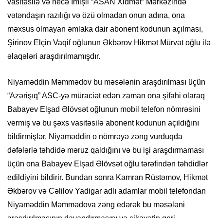
vasitəsilə və necə İmişli “ASAN Xidmət” Mərkəzində
vətəndaşın razılığı və özü olmadan onun adına, ona
məxsus olmayan əmlaka dair abonent kodunun açılması,
Şirinov Elçin Vaqif oğlunun Əkbərov Hikmət Mürvət oğlu ilə
əlaqələri araşdırılmamışdır.
Niyaməddin Məmmədov bu məsələnin araşdırılması üçün
“Azərişıq” ASC-yə müraciət edən zaman ona şifahi olaraq
Babayev Elşad Əlövsət oğlunun mobil telefon nömrəsini
vermiş və bu şəxs vasitəsilə abonent kodunun açıldığını
bildirmişlər. Niyaməddin o nömrəyə zəng vurduqda
dəfələrlə təhdidə məruz qaldığını və bu işi araşdırmaması
üçün ona Babayev Elşad Əlövsət oğlu tərəfindən təhdidlər
edildiyini bildirir. Bundan sonra Kamran Rüstəmov, Hikmət
Əkbərov və Cəlilov Yadigar adlı adamlar mobil telefondan
Niyaməddin Məmmədova zəng edərək bu məsələni