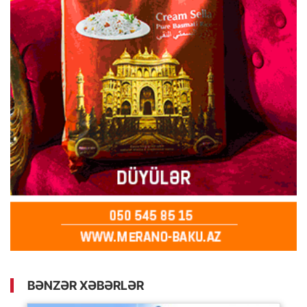
BƏNZƏR XƏBƏRLƏR