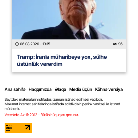
06.08.2026
- 13:15
96
Tramp: İranla müharibəyə yox, sülhə
üstünlük verərdim
Ana səhifə
Haqqımızda
Əlaqə
Media üçün
Köhnə versiya
Saytdakı materialların istifadəsi zamanı istinad edilməsi vacibdir.
Məlumat internet səhifələrində istifadə edildikdə hiperlink vasitəsi ilə istinad
mütləqdir.
Veteninfo.Az © 2012 - Bütün hüquqları qorunur.