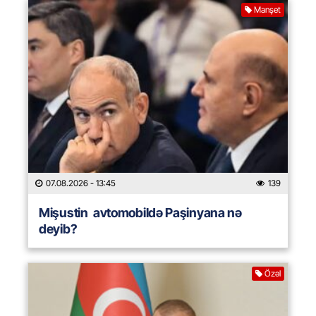
Manşet
07.08.2026
- 13:45
139
Mişustin avtomobildə Paşinyana nə
deyib?
Özəl