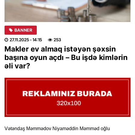
BANNER
27.11.2025
- 14:15
253
Makler ev almaq istəyən şəxsin
başına oyun açdı – Bu işdə kimlərin
əli var?
Vətəndaş Məmmədov Niyaməddin Məmməd oğlu