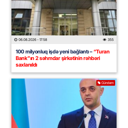
06.08.2026
- 17:58
355
100 milyonluq işdə yeni bağlantı –
“Turan
Bank”ın 2 səhmdar şirkətinin rəhbəri
saxlanıldı
Gündəm