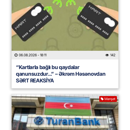
06.08.2026
- 18:11
142
“Kartlarla bağlı bu qaydalar
qanunsuzdur…” – Əkrəm Həsənovdan
SƏRT REAKSİYA
Manşet