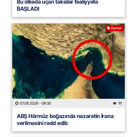
Bu ölkədə uçan taksilər fəaliyyətə
BAŞLADI
Banner
07.08.2026
- 09:30
111
ABŞ Hörmüz boğazında nəzarətin İrana
verilməsini rədd edib