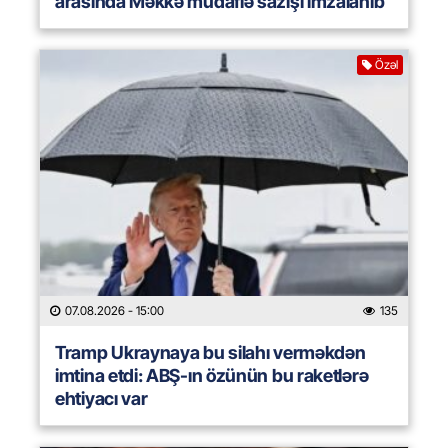
arasında Məkkə müdafiə sazişi imzalanıb
Özəl
07.08.2026
- 15:00
135
Tramp Ukraynaya bu silahı verməkdən
imtina etdi: ABŞ-ın özünün bu raketlərə
ehtiyacı var