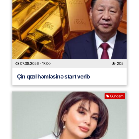
07.08.2026
- 17:00
205
Çin qızıl həmləsinə start verib
Gündəm