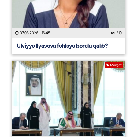
07.08.2026
- 16:45
210
Ülviyyə İlyasova fəhləyə borclu qalıb?
Manşet