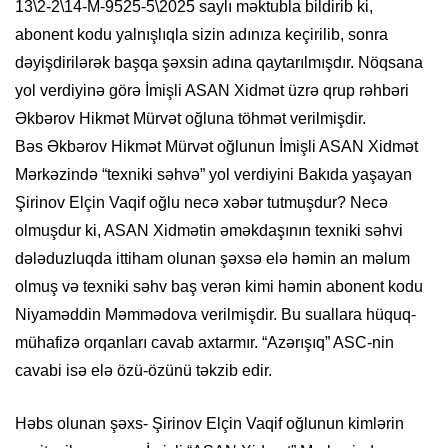
13\2-2\14-M-9525-5\2025 saylı məktubla bildirib ki,
abonent kodu yalnışlıqla sizin adınıza keçirilib, sonra
dəyişdirilərək başqa şəxsin adına qaytarılmışdır. Nöqsana
yol verdiyinə görə İmişli ASAN Xidmət üzrə qrup rəhbəri
Əkbərov Hikmət Mürvət oğluna töhmət verilmişdir.
Bəs Əkbərov Hikmət Mürvət oğlunun İmişli ASAN Xidmət
Mərkəzində “texniki səhvə” yol verdiyini Bakıda yaşayan
Şirinov Elçin Vaqif oğlu necə xəbər tutmuşdur? Necə
olmuşdur ki, ASAN Xidmətin əməkdaşının texniki səhvi
dələduzluqda ittiham olunan şəxsə elə həmin an məlum
olmuş və texniki səhv baş verən kimi həmin abonent kodu
Niyaməddin Məmmədova verilmişdir. Bu suallara hüquq-
mühafizə orqanları cavab axtarmır. “Azərışıq” ASC-nin
cavabi isə elə özü-özünü təkzib edir.
Həbs olunan şəxs- Şirinov Elçin Vaqif oğlunun kimlərin