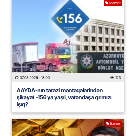
Manşet
07.08.2026
- 18:00
123
AAYDA-nın tərəzi məntəqələrindən
şikayət -156 ya yaşıl, vətəndaşa qırmızı
işıq?
Banner