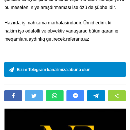
bu məsələni niyə araşdırmaması isə özü də şübhəlidir.
Hazırda iş məhkəmə mərhələsindədir. Ümid edirik ki,
hakim işə ədalətli və obyektiv yanaşaraq bütün qaranlıq
məqamlara aydınlıq gətirəcək.referans.az
Bizim Telegram kanalımıza abunə olun