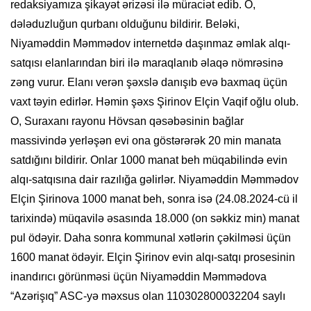
redaksiyamıza şikayət ərizəsi ilə müraciət edib. O,
dələduzluğun qurbanı olduğunu bildirir. Beləki,
Niyaməddin Məmmədov internetdə daşınmaz əmlak alqı-
satqısı elanlarından biri ilə maraqlanıb əlaqə nömrəsinə
zəng vurur. Elanı verən şəxslə danışıb evə baxmaq üçün
vaxt təyin edirlər. Həmin şəxs Şirinov Elçin Vaqif oğlu olub.
O, Suraxanı rayonu Hövsan qəsəbəsinin bağlar
massivində yerləşən evi ona göstərərək 20 min manata
satdığını bildirir. Onlar 1000 manat beh müqabilində evin
alqı-satqısına dair razılığa gəlirlər. Niyaməddin Məmmədov
Elçin Şirinova 1000 manat beh, sonra isə (24.08.2024-cü il
tarixində) müqavilə əsasında 18.000 (on səkkiz min) manat
pul ödəyir. Daha sonra kommunal xətlərin çəkilməsi üçün
1600 manat ödəyir. Elçin Şirinov evin alqı-satqı prosesinin
inandırıcı görünməsi üçün Niyaməddin Məmmədova
“Azərişıq” ASC-yə məxsus olan 110302800032204 saylı