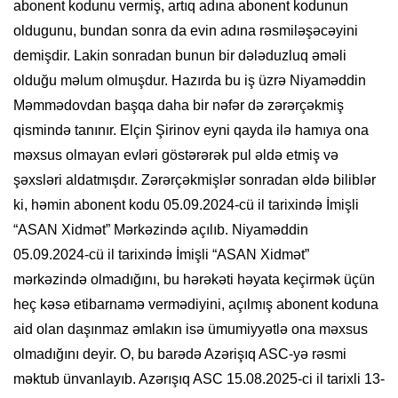
abonent kodunu vermiş, artıq adına abonent kodunun
oldugunu, bundan sonra da evin adına rəsmiləşəcəyini
demişdir. Lakin sonradan bunun bir dələduzluq əməli
olduğu məlum olmuşdur. Hazırda bu iş üzrə Niyaməddin
Məmmədovdan başqa daha bir nəfər də zərərçəkmiş
qismində tanınır. Elçin Şirinov eyni qayda ilə hamıya ona
məxsus olmayan evləri göstərərək pul əldə etmiş və
şəxsləri aldatmışdır. Zərərçəkmişlər sonradan əldə biliblər
ki, həmin abonent kodu 05.09.2024-cü il tarixində İmişli
“ASAN Xidmət” Mərkəzində açılıb. Niyaməddin
05.09.2024-cü il tarixində İmişli “ASAN Xidmət”
mərkəzində olmadığını, bu hərəkəti həyata keçirmək üçün
heç kəsə etibarnamə vermədiyini, açılmış abonent koduna
aid olan daşınmaz əmlakın isə ümumiyyətlə ona məxsus
olmadığını deyir. O, bu barədə Azərişıq ASC-yə rəsmi
məktub ünvanlayıb. Azərışıq ASC 15.08.2025-ci il tarixli 13-