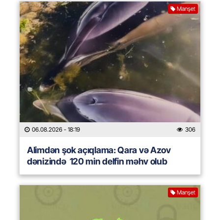
Manşet
06.08.2026
- 18:19
306
Alimdən şok açıqlama: Qara və Azov
dənizində 120 min delfin məhv olub
Manşet