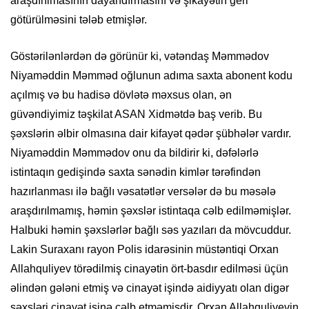
araşdırılmasının dayandırmasını və şikayətin geri
götürülməsini tələb etmişlər.
Göstərilənlərdən də görünür ki, vətəndaş Məmmədov
Niyaməddin Məmməd oğlunun adıma saxta abonent kodu
açılmış və bu hadisə dövlətə məxsus olan, ən
güvəndiyimiz təşkilat ASAN Xidmətdə baş verib. Bu
şəxslərin əlbir olmasına dair kifayət qədər şübhələr vardır.
Niyaməddin Məmmədov onu da bildirir ki, dəfələrlə
istintaqın gedişində saxta sənədin kimlər tərəfindən
hazırlanması ilə bağlı vəsatətlər versələr də bu məsələ
araşdırılmamış, həmin şəxslər istintaqa cəlb edilməmişlər.
Halbuki həmin şəxslərlər bağlı səs yazıları da mövcuddur.
Lakin Suraxanı rayon Polis idarəsinin müstəntiqi Orxan
Allahquliyev törədilmiş cinayətin ört-basdır edilməsi üçün
əlindən gələni etmiş və cinayət işində aidiyyatı olan digər
şəxsləri cinayət işinə cəlb etməmişdir. Orxan Allahquliyevin