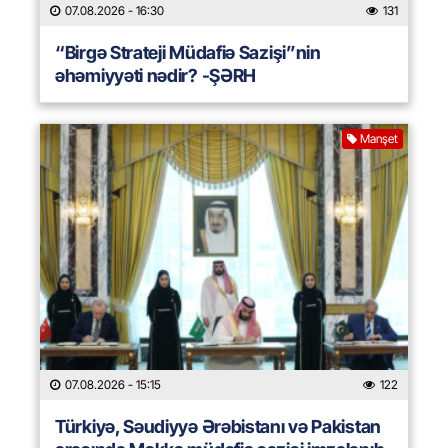
07.08.2026
- 16:30
131
“Birgə Strateji Müdafiə Sazişi”nin
əhəmiyyəti nədir? -ŞƏRH
Manşet
07.08.2026
- 15:15
122
Türkiyə, Səudiyyə Ərəbistanı və Pakistan