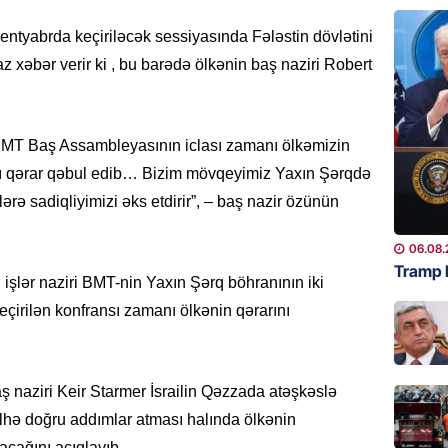
Tramp H
06.08.
tyabrda keçiriləcək sessiyasında Fələstin dövlətini
z xəbər verir ki
, bu barədə ölkənin baş naziri Robert
GÜNDƏM
Azərba
nümayə
BMT Baş Assambleyasının iclası zamanı ölkəmizin
06.08.
ağlı qərar qəbul edib… Bizim mövqeyimiz Yaxın Şərqdə
rə sadiqliyimizi əks etdirir”, – baş nazir özünün
HADISƏ
Sərhədl
06.08.
06.08.
Tramp 
i işlər naziri BMT-nin Yaxın Şərq böhranının iki
DÜNYA
keçirilən konfransı zamanı ölkənin qərarını
Kiyev B
neft e
06.08.
ş naziri Keir Starmer İsrailin Qəzzada atəşkəslə
hə doğru addımlar atması halında ölkənin
GÜNDƏM
yacağını açıqlayıb.