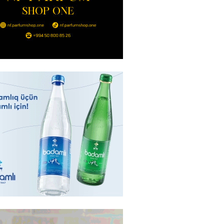
qalma müddətinizi aşsanız,
də ABŞ-a girişinizə daimi
qoyula bilər
2026
- 12:45
58
 Qafanda baş konsulluq açmaq
2026
- 12:30
77
z niyə davamlı olaraq yorğunuq
ini biləndə ŞOKA
ƏKSİNİZ
2026
- 12:15
72
 Bulvar” restoranında şok olay: