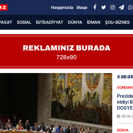
Haqqımızda
Əlaqə
YASƏT
SOSIAL
İQTISADIYYAT
DÜNYA
İDMAN
ŞOU-BIZNES
XƏBƏR
GÜNDƏM
Preziden
etdiyi 
DOSYE
06.08.
DÜNYA