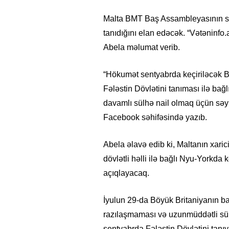
Malta BMT Baş Assambleyasının sen
tanıdığını elan edəcək.
“Vətəninfo.a
Abela məlumat verib.
“Hökumət sentyabrda keçiriləcək 
Fələstin Dövlətini tanıması ilə b
davamlı sülhə nail olmaq üçün səylə
Facebook səhifəsində yazıb.
Abela əlavə edib ki, Maltanın xaric
dövlətli həlli ilə bağlı Nyu-Yorkda 
açıqlayacaq.
İyulun 29-da Böyük Britaniyanın ba
razılaşmaması və uzunmüddətli sül
sentyabrda Fələstin Dövlətini tanı