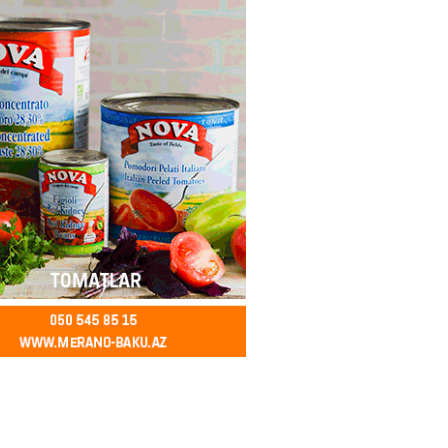
z fəaliyyət, şişirdilmiş hesab :
lər belə aldadılır
2026
- 12:00
86
lıqları qohumlarını tanıyır və
 vaxt keçirməyi sevirlər-
R HEYRƏT İÇİNDƏ
2026
- 11:45
84
 Bayramovun Ukraynaya rəsmi
başlayıb
2026
- 11:30
82
 xanım bəstəkar necə qətlə
di? – VİDEO