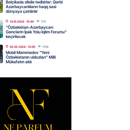
dan sonra tapılıb
Belçikada silsilə tədbirlər: Qərbi
Azərbaycanlıların haqq səsi
2026
- 13:45
64
dünyaya çatdırılır
14.10.2024
- 15:44
1171
“Özbəkistan-Azərbaycan:
ə FACİƏ – Ər-arvad yanaraq
Gənclərin İpək Yolu İqlim Forumu”
keçiriləcək
2026
- 13:30
74
02.02.2024
- 13:00
1758
Mobil Məmmədov “Yeni
Özbəkistanın ulduzları” Milli
Mükafatın aldı
İranla müharibəyə yox, sülhə
k verərdim
2026
- 13:15
72
ycan üzərindən Ermənistana
buğdası gedib
2026
- 13:00
73