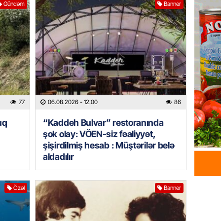
Gündəm
Banner
VÖEN-si
Müştəri
06.08.
ÖZƏL
Köpəkba
onlarla
ALİMLƏ
77
06.08.2026
- 12:00
86
06.08.
uq
“Kaddeh Bulvar” restoranında
GÜNDƏM
şok olay: VÖEN-siz fəaliyyət,
Ceyhun
şişirdilmiş hesab : Müştərilər belə
səfəri 
aldadılır
06.08.
BANNER
Özəl
Banner
Məşhur
yetiril