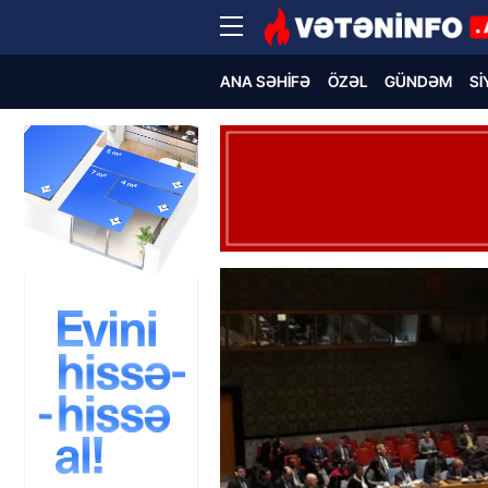
ANA SƏHIFƏ
ÖZƏL
GÜNDƏM
SI