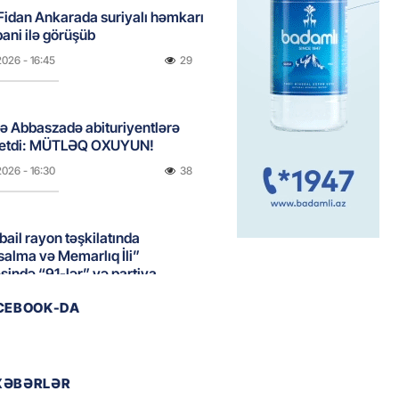
idan Ankarada suriyalı həmkarı
ani ilə görüşüb
2026
- 16:45
29
ə Abbaszadə abituriyentlərə
ş etdi: MÜTLƏQ OXUYUN!
2026
- 16:30
38
ail rayon təşkilatında
alma və Memarlıq İli”
sində “91-lər” və partiya
arı ilə görüş keçirilib –
ACEBOOK-DA
AR
2026
- 16:17
52
XƏBƏRLƏR