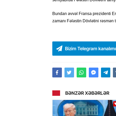
Bundan əvvəl Fransa prezidenti 
zamanı Fələstin Dövlətini rəsmən t
Bizim Telegram kanalım
BƏNZƏR XƏBƏRLƏR