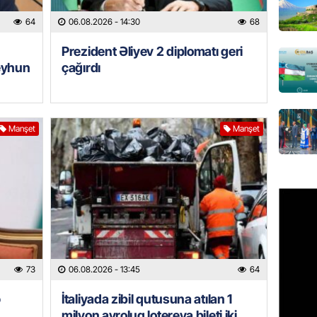
axtarış
64
06.08.2026
- 14:30
68
06.08.
Prezident Əliyev 2 diplomatı geri
HADISƏ
eyhun
çağırdı
Tərtərd
ÖLDÜ
06.08.
Manşet
Manşet
BANNER
Tramp: 
üstünlü
06.08.
GÜNDƏM
Azərba
Rusiya 
73
06.08.2026
- 13:45
64
06.08.
ə
İtaliyada zibil qutusuna atılan 1
milyon avroluq lotereya bileti iki