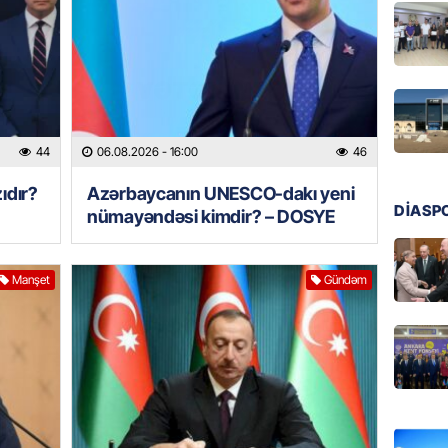
06.08.
GÜNDƏM
Prezide
06.08.
44
06.08.2026
- 16:00
46
GÜNDƏM
Jurnali
ıdır?
Azərbaycanın UNESCO-dakı yeni
imiş
DİASP
nümayəndəsi kimdir? – DOSYE
06.08.
MANŞET
Manşet
Gündəm
Sarkisy
06.08.
MANŞET
İtaliyad
avroluq 