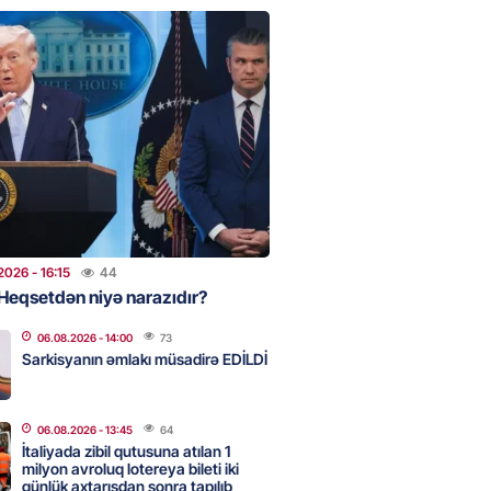
eqsetdən niyə narazıdır?
2026
- 16:15
44
ycanın UNESCO-dakı yeni
ndəsi kimdir? – DOSYE
2026
- 16:00
46
ərimizi pozan 26 nəfər tutuldu
2026
- 16:15
44
2026
- 15:45
50
Heqsetdən niyə narazıdır?
06.08.2026
- 14:00
73
Sarkisyanın əmlakı müsadirə EDİLDİ
aşqırdıstan və Yaroslavldakı
mal zavodunu vurub
2026
- 15:30
56
06.08.2026
- 13:45
64
İtaliyada zibil qutusuna atılan 1
milyon avroluq lotereya bileti iki
günlük axtarışdan sonra tapılıb