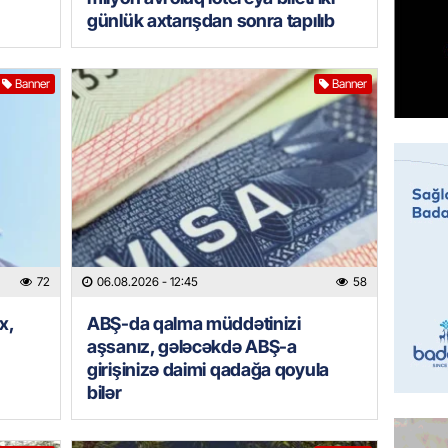
BANNER
günlük axtarışdan sonra tapılıb
ABŞ-da 
gələcək
qadağa 
Banner
Banner
06.08.
GÜNDƏM
Rusiya
istəyir
06.08.
GÜNDƏM
72
06.08.2026
- 12:45
58
Hamımı
– Səbəb
x,
ABŞ-da qalma müddətinizi
DÜŞƏC
aşsanız, gələcəkdə ABŞ-a
girişinizə daimi qadağa qoyula
06.08.
bilər
BANNER
“Kaddeh