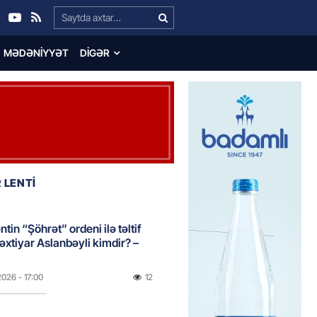
Search…
MƏDƏNIYYƏT
DIGƏR
 LENTİ
tin “Şöhrət” ordeni ilə təltif
Bəxtiyar Aslanbəyli kimdir? –
2026
- 17:00
12