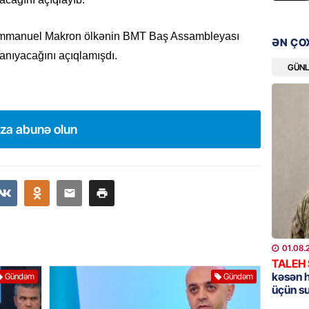
Pezeşki
verdi: 
Emmanuel Makron ölkənin BMT Baş Assambleyası
ƏN ÇO
06.08.
anıyacağını açıqlamışdı.
GÜN
REKLAM
Birbank 
edin, n
edin
ıza abunə olun
06.08.
ÖLKƏ
Bu age
təyin 
06.08.
01.08.
MANŞET
TALEH
kəsən 
Azərba
Gündəm
Gündəm
üçün s
etməyə