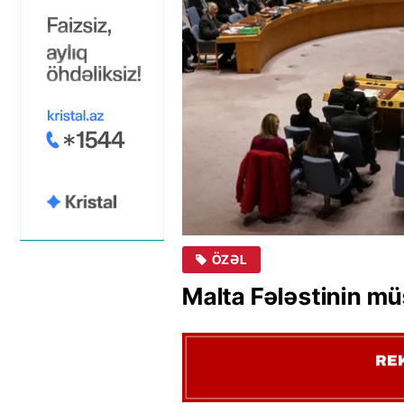
ÖZƏL
Malta Fələstinin müs