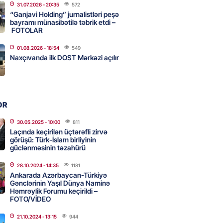
2026
- 14:45
64
31.07.2026
- 20:35
572
“Ganjavi Holding” jurnalistləri peşə
bayramı münasibətilə təbrik etdi –
FOTOLAR
nt Əliyev 2 diplomatı geri çağırdı
01.08.2026
- 18:54
549
2026
- 14:30
68
Naxçıvanda ilk DOST Mərkəzi açılır
stin dənizdə batan qardaşı tələbə
OR
2026
- 14:15
67
30.05.2025
- 10:00
811
Laçında keçirilən üçtərəfli zirvə
görüşü: Türk-İslam birliyinin
güclənməsinin təzahürü
anın əmlakı müsadirə EDİLDİ
28.10.2024
- 14:35
1181
2026
- 14:00
73
Ankarada Azərbaycan-Türkiyə
Gənclərinin Yaşıl Dünya Naminə
Həmrəylik Forumu keçirildi –
FOTO/VİDEO
a zibil qutusuna atılan 1 milyon
lotereya bileti iki günlük
21.10.2024
- 13:15
944