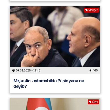
Manşet
07.08.2026
- 13:45
160
Mişustin avtomobildə Paşinyana nə
deyib?
Özəl