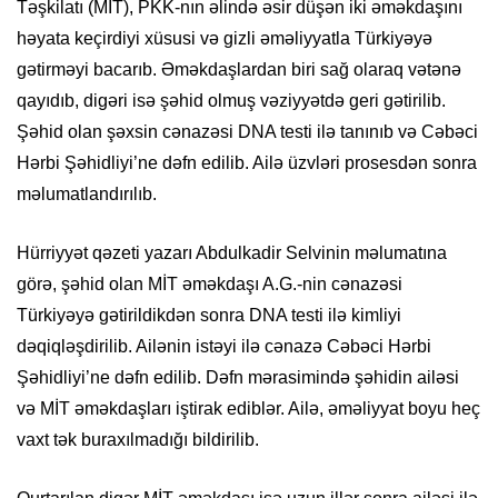
Təşkilatı (MİT), PKK-nın əlində əsir düşən iki əməkdaşını
həyata keçirdiyi xüsusi və gizli əməliyyatla Türkiyəyə
gətirməyi bacarıb. Əməkdaşlardan biri sağ olaraq vətənə
qayıdıb, digəri isə şəhid olmuş vəziyyətdə geri gətirilib.
Şəhid olan şəxsin cənazəsi DNA testi ilə tanınıb və Cəbəci
Hərbi Şəhidliyi’ne dəfn edilib. Ailə üzvləri prosesdən sonra
məlumatlandırılıb.
Hürriyyət qəzeti yazarı Abdulkadir Selvinin məlumatına
görə, şəhid olan MİT əməkdaşı A.G.-nin cənazəsi
Türkiyəyə gətirildikdən sonra DNA testi ilə kimliyi
dəqiqləşdirilib. Ailənin istəyi ilə cənazə Cəbəci Hərbi
Şəhidliyi’ne dəfn edilib. Dəfn mərasimində şəhidin ailəsi
və MİT əməkdaşları iştirak ediblər. Ailə, əməliyyat boyu heç
vaxt tək buraxılmadığı bildirilib.