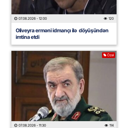
07.08.2026
- 12:00
120
Oliveyra erməni idmançı ilə döyüşündən
imtina etdi
Özəl
07.08.2026
- 11:30
114