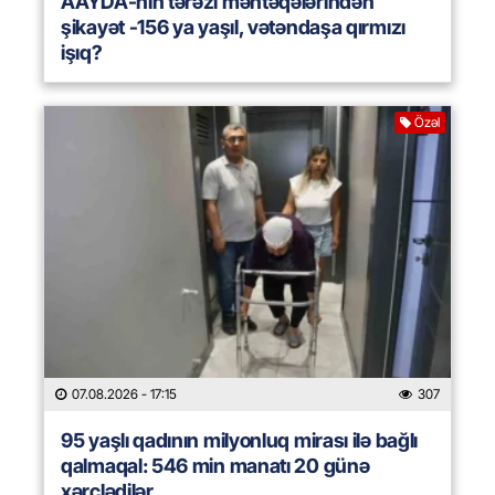
AAYDA-nın tərəzi məntəqələrindən
şikayət -156 ya yaşıl, vətəndaşa qırmızı
işıq?
Özəl
07.08.2026
- 17:15
307
95 yaşlı qadının milyonluq mirası ilə bağlı
qalmaqal: 546 min manatı 20 günə
xərclədilər