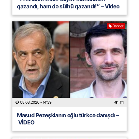
qazandı, həm də sülhü qazandı!” – Video
Banner
08.08.2026
- 14:39
111
Məsud Pezeşkianın oğlu türkcə danışdı –
VİDEO