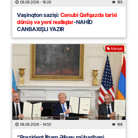
08.08.2026
- 18:26
185
Vaşinqton sazişi:
Cənubi Qafqazda tarixi
dönüş və yeni reallıqlar
-NAHİD
CANBAXIŞLI YAZIR
Manşet
08.08.2026
- 14:50
168
“Prezident İlham Əliyev müharibəni