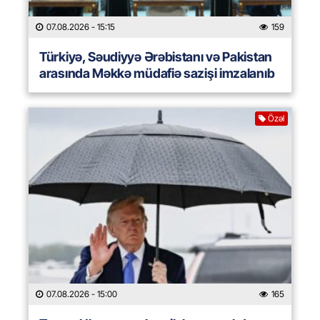
07.08.2026
- 15:15
159
Türkiyə, Səudiyyə Ərəbistanı və Pakistan
arasında Məkkə müdafiə sazişi imzalanıb
Özəl
07.08.2026
- 15:00
165