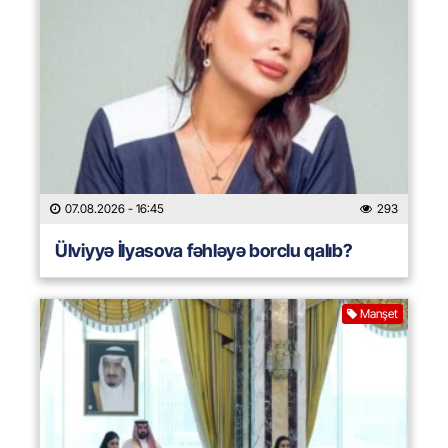
07.08.2026
- 16:45
293
Ülviyyə İlyasova fəhləyə borclu qalıb?
Manşet