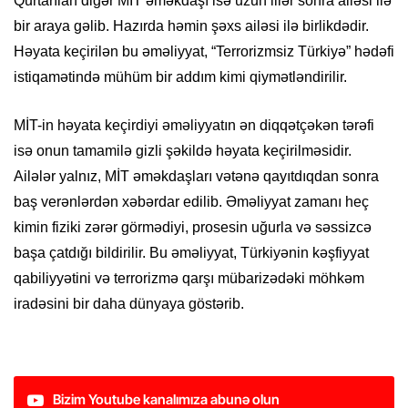
Qurtarılan digər MİT əməkdaşı isə uzun illər sonra ailəsi ilə
bir araya gəlib. Hazırda həmin şəxs ailəsi ilə birlikdədir.
Həyata keçirilən bu əməliyyat, “Terrorizmsiz Türkiyə” hədəfi
istiqamətində mühüm bir addım kimi qiymətləndirilir.
MİT-in həyata keçirdiyi əməliyyatın ən diqqətçəkən tərəfi
isə onun tamamilə gizli şəkildə həyata keçirilməsidir.
Ailələr yalnız, MİT əməkdaşları vətənə qayıtdıqdan sonra
baş verənlərdən xəbərdar edilib. Əməliyyat zamanı heç
kimin fiziki zərər görmədiyi, prosesin uğurla və səssizcə
başa çatdığı bildirilir. Bu əməliyyat, Türkiyənin kəşfiyyat
qabiliyyətini və terrorizmə qarşı mübarizədəki möhkəm
iradəsini bir daha dünyaya göstərib.
Bizim Youtube kanalımıza abunə olun