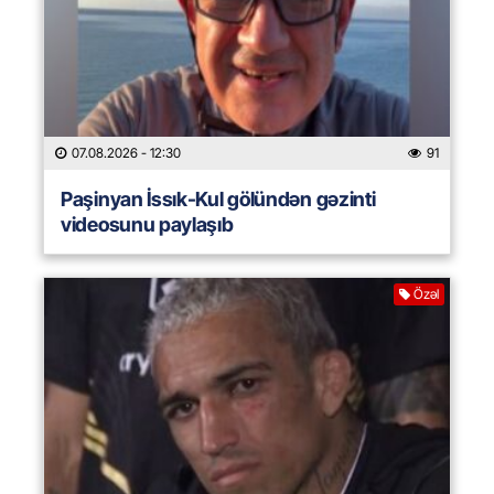
07.08.2026
- 12:30
91
Paşinyan İssık-Kul gölündən gəzinti
videosunu paylaşıb
Özəl