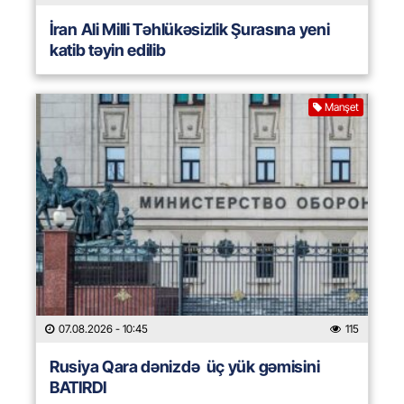
İran Ali Milli Təhlükəsizlik Şurasına yeni
katib təyin edilib
Manşet
07.08.2026
- 10:45
115
Rusiya Qara dənizdə üç yük gəmisini
BATIRDI