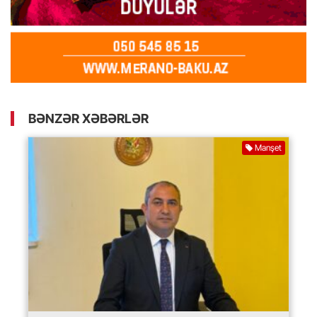
BƏNZƏR XƏBƏRLƏR
Manşet