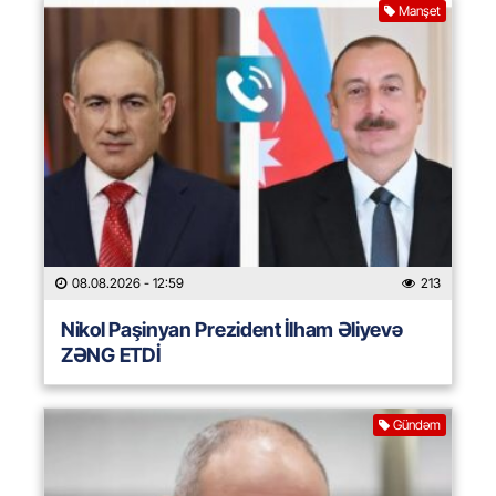
Manşet
08.08.2026
- 12:59
213
Nikol Paşinyan Prezident İlham Əliyevə
ZƏNG ETDİ
Gündəm