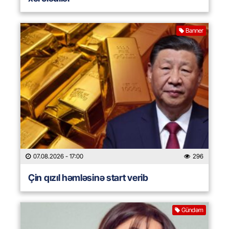
Banner
07.08.2026
- 17:00
296
Çin qızıl həmləsinə start verib
Gündəm