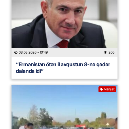
08.08.2026
- 10:49
205
“Ermənistan ötən il avqustun 8-nə qədər
dalanda idi”
Manşet