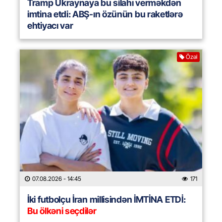
Tramp Ukraynaya bu silahı verməkdən
imtina etdi: ABŞ-ın özünün bu raketlərə
ehtiyacı var
Özəl
07.08.2026
- 14:45
171
İki futbolçu İran millisindən İMTİNA ETDİ:
Bu ölkəni seçdilər