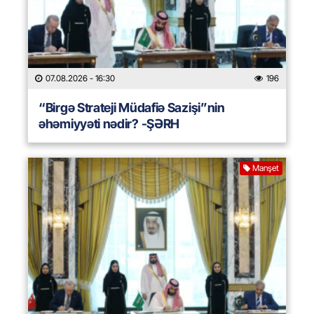
07.08.2026
- 16:30
196
“Birgə Strateji Müdafiə Sazişi”nin
əhəmiyyəti nədir? -ŞƏRH
Manşet