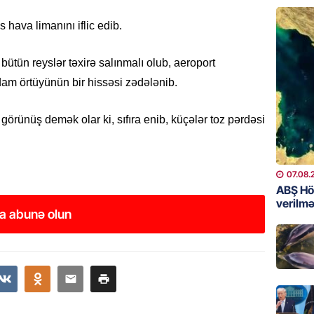
06.08.
s hava limanını iflic edib.
GÜNDƏM
Əsaslı 
 bütün reyslər təxirə salınmalı olub, aeroport
dəyişi
, dam örtüyünün bir hissəsi zədələnib.
06.08.
örünüş demək olar ki, sıfıra enib, küçələr toz pərdəsi
GÜNDƏM
Preziden
etdiyi 
DOSYE
07.08.
ABŞ Hö
06.08.
verilmə
a abunə olun
GÜNDƏM
David S
bağlı a
əhəmiyy
etdirmi
06.08.