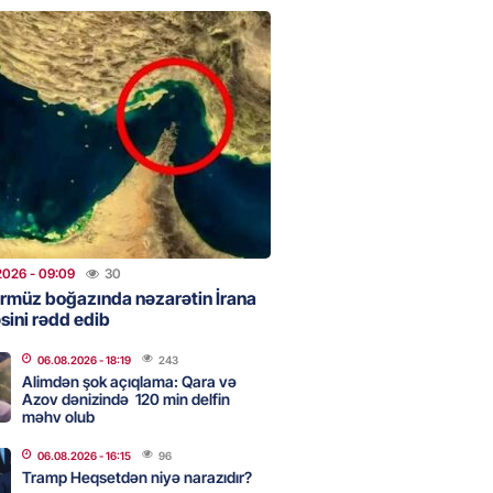
2026
- 17:30
96
təmirdən çıxan məktəbdə nələr
b? – REPORTAJ
2026
- 17:15
114
tin “Şöhrət” ordeni ilə təltif
Bəxtiyar Aslanbəyli kimdir? –
2026
- 09:09
30
rmüz boğazında nəzarətin İrana
2026
- 17:00
192
sini rədd edib
06.08.2026
- 18:19
243
Alimdən şok açıqlama: Qara və
eliverstov yayılan iddialarla
Azov dənizində 120 min delfin
çıqlama verib: “İddiaların
məhv olub
ətli hissəsi həqiqəti əks
r”
06.08.2026
- 16:15
96
Tramp Heqsetdən niyə narazıdır?
2026
- 16:45
186