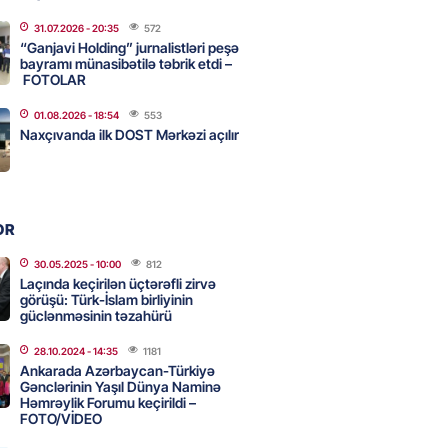
31.07.2026
- 20:35
572
“Ganjavi Holding” jurnalistləri peşə
eqsetdən niyə narazıdır?
bayramı münasibətilə təbrik etdi –
FOTOLAR
2026
- 16:15
96
01.08.2026
- 18:54
553
Naxçıvanda ilk DOST Mərkəzi açılır
ycanın UNESCO-dakı yeni
ndəsi kimdir? – DOSYE
2026
- 16:00
81
OR
30.05.2025
- 10:00
812
ərimizi pozan 26 nəfər tutuldu
Laçında keçirilən üçtərəfli zirvə
görüşü: Türk-İslam birliyinin
2026
- 15:45
86
güclənməsinin təzahürü
28.10.2024
- 14:35
1181
Ankarada Azərbaycan-Türkiyə
aşqırdıstan və Yaroslavldakı
Gənclərinin Yaşıl Dünya Naminə
Həmrəylik Forumu keçirildi –
mal zavodunu vurub
FOTO/VİDEO
2026
- 15:30
85