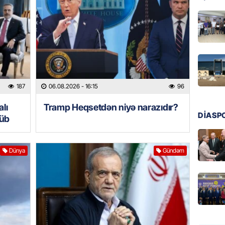
GÜNDƏM
Tramp H
06.08.
GÜNDƏM
Azərba
187
06.08.2026
- 16:15
96
nümayə
06.08.
lı
Tramp Heqsetdən niyə narazıdır?
DİASP
şüb
HADISƏ
Sərhədl
Dünya
Gündəm
06.08.
DÜNYA
Kiyev B
neft e
06.08.