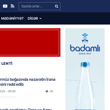
Search…
MƏDƏNIYYƏT
DIGƏR
 LENTİ
rmüz boğazında nəzarətin İrana
sini rədd edib
2026
- 09:09
30
n şok açıqlama: Qara və Azov