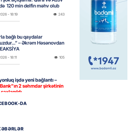
də 120 min delfin məhv olub
2026
- 18:19
243
rla bağlı bu qaydalar
uzdur…” – Əkrəm Həsənovdan
REAKSİYA
2026
- 18:11
105
yonluq işdə yeni bağlantı –
Bank”ın 2 səhmdar şirkətinin
 saxlanıldı
2026
- 17:58
236
ACEBOOK-DA
u”da avtomobillərdən kim pul
r?
XƏBƏRLƏR