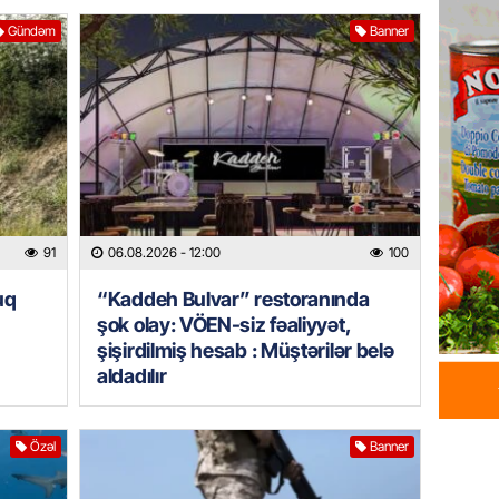
İtaliyad
Gündəm
Banner
avroluq 
axtarış
06.08.
HADISƏ
Tərtərd
ÖLDÜ
06.08.
91
06.08.2026
- 12:00
100
BANNER
uq
“Kaddeh Bulvar” restoranında
Tramp: 
şok olay: VÖEN-siz fəaliyyət,
üstünlü
şişirdilmiş hesab : Müştərilər belə
06.08.
aldadılır
GÜNDƏM
Özəl
Banner
Azərba
Rusiya 