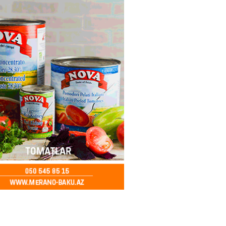
a zibil qutusuna atılan 1 milyon
lotereya bileti iki günlük
dan sonra tapılıb
2026
- 13:45
73
ə FACİƏ – Ər-arvad yanaraq
2026
- 13:30
85
İranla müharibəyə yox, sülhə
k verərdim
2026
- 13:15
83
ycan üzərindən Ermənistana
buğdası gedib