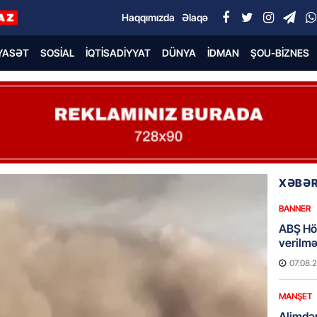
Haqqımızda
Əlaqə
YASƏT
SOSIAL
İQTISADIYYAT
DÜNYA
İDMAN
ŞOU-BIZNES
XƏBƏR
BANNER
ABŞ Hö
verilmə
07.08.
MANŞET
Alimdə