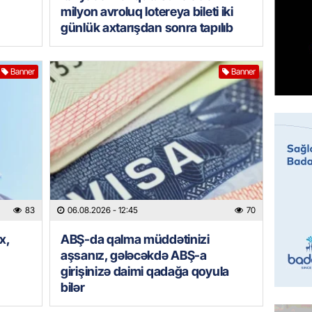
Azərba
milyon avroluq lotereya bileti iki
etməyə
günlük axtarışdan sonra tapılıb
06.08.
GÜNDƏM
Banner
Banner
Prezide
06.08.
GÜNDƏM
Jurnali
imiş
06.08.
83
06.08.2026
- 12:45
70
MANŞET
x,
ABŞ-da qalma müddətinizi
Sarkisy
aşsanız, gələcəkdə ABŞ-a
girişinizə daimi qadağa qoyula
06.08.
bilər
MANŞET