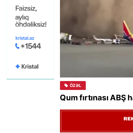
ÖZƏL
Qum fırtınası ABŞ ha