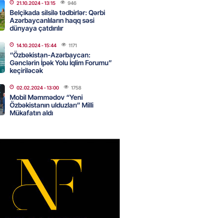
21.10.2024
- 13:15
946
Belçikada silsilə tədbirlər: Qərbi
Azərbaycanlıların haqq səsi
dünyaya çatdırılır
an Azərbaycanla bağlı tapşırıq
vali hərəkətə keçdi
14.10.2024
- 15:44
1171
2026
“Özbəkistan-Azərbaycan:
- 15:15
89
Gənclərin İpək Yolu İqlim Forumu”
keçiriləcək
02.02.2024
- 13:00
1758
Star kartını indi sifariş
Mobil Məmmədov “Yeni
ağdlaşdırmanı komissiyasız
Özbəkistanın ulduzları” Milli
Mükafatın aldı
2026
- 15:07
90
ntlikdə sədr müavinini AZCON
edəcək
2026
- 15:00
76