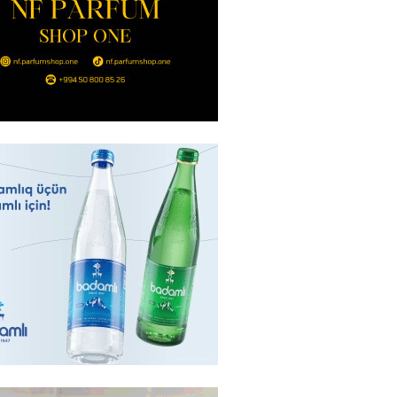
ycan Ukraynaya qaz tədarük
 hazırdır – Ceyhun Bayramov
2026
- 14:45
76
nt Əliyev 2 diplomatı geri çağırdı
2026
- 14:30
83
stin dənizdə batan qardaşı tələbə
2026
- 14:15
83
anın əmlakı müsadirə EDİLDİ
2026
- 14:00
83