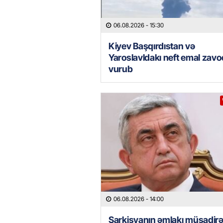
06.08.2026
- 15:30
Kiyev Başqırdıstan və
Yaroslavldakı neft emal zav
vurub
06.08.2026
- 14:00
Sarkisyanın əmlakı müsadir