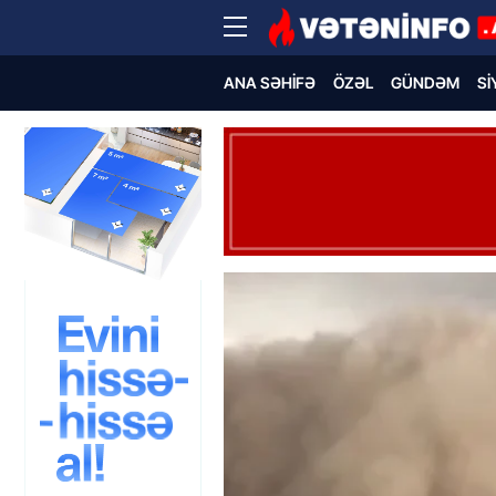
ANA SƏHIFƏ
ÖZƏL
GÜNDƏM
SI