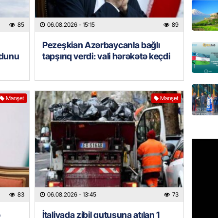
GÜNDƏM
85
06.08.2026
- 15:15
89
Pezeşki
verdi: 
Pezeşkian Azərbaycanla bağlı
06.08.
odunu
tapşırıq verdi: vali hərəkətə keçdi
REKLAM
Birbank 
Manşet
Manşet
edin, n
edin
06.08.
ÖLKƏ
Bu age
təyin 
06.08.
83
06.08.2026
- 13:45
73
MANŞET
ə
İtaliyada zibil qutusuna atılan 1