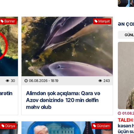
DÜNYA
Hakan F
Banner
Manşet
ƏN ÇO
əl-Şeyb
GÜN
06.08.
GÜNDƏM
Məleyk
çağırı
06.08.
30
06.08.2026
- 18:19
243
GÜNDƏM
rətin
Alimdən şok açıqlama: Qara və
YAP Səb
Azov dənizində 120 min delfin
“Şəhərs
məhv olub
çərçivə
veteranl
01.08.
FOTOL
TALEH
kəsən 
Dünya
Gündəm
06.08.
üçün s