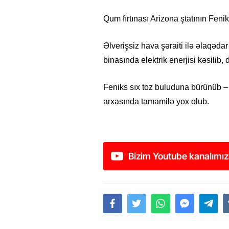
Qum fırtınası Arizona ştatının Fenik
Əlverişsiz hava şəraiti ilə əlaqədar
binasında elektrik enerjisi kəsilib
Feniks sıx toz buluduna bürünüb – g
arxasında tamamilə yox olub.
Bizim Youtube kanalımız