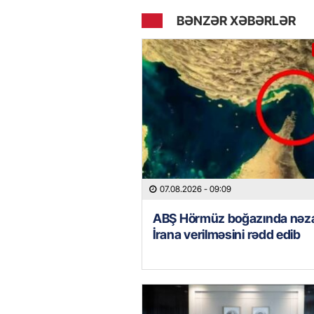
BƏNZƏR XƏBƏRLƏR
07.08.2026
- 09:09
ABŞ Hörmüz boğazında nəza
İrana verilməsini rədd edib