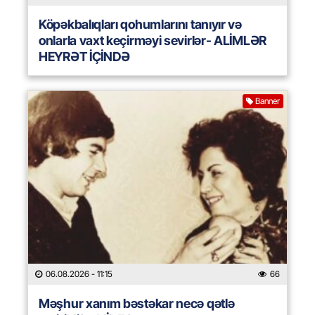
Köpəkbalıqları qohumlarını tanıyır və
onlarla vaxt keçirməyi sevirlər- ALİMLƏR
HEYRƏT İÇİNDƏ
Banner
06.08.2026
- 11:15
66
Məşhur xanım bəstəkar necə qətlə