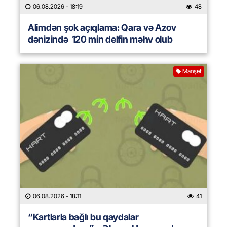
06.08.2026
- 18:19
48
Alimdən şok açıqlama: Qara və Azov
dənizində 120 min delfin məhv olub
Manşet
06.08.2026
- 18:11
41
“Kartlarla bağlı bu qaydalar