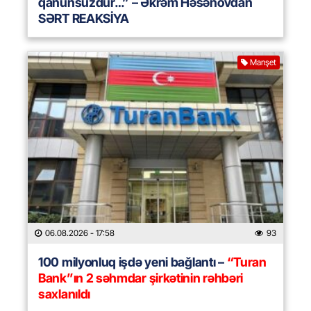
qanunsuzdur…” – Əkrəm Həsənovdan
SƏRT REAKSİYA
Manşet
06.08.2026
- 17:58
93
100 milyonluq işdə yeni bağlantı –
“Turan
Bank”ın 2 səhmdar şirkətinin rəhbəri
saxlanıldı