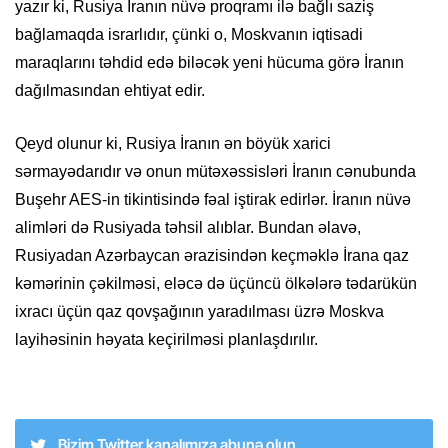
yazır ki, Rusiya İranın nüvə proqramı ilə bağlı saziş
bağlamaqda israrlıdır, çünki o, Moskvanın iqtisadi
maraqlarını təhdid edə biləcək yeni hücuma görə İranın
dağılmasından ehtiyat edir.
Qeyd olunur ki, Rusiya İranın ən böyük xarici
sərmayədarıdır və onun mütəxəssisləri İranın cənubunda
Buşehr AES-in tikintisində fəal iştirak edirlər. İranın nüvə
alimləri də Rusiyada təhsil alıblar. Bundan əlavə,
Rusiyadan Azərbaycan ərazisindən keçməklə İrana qaz
kəmərinin çəkilməsi, eləcə də üçüncü ölkələrə tədarükün
ixracı üçün qaz qovşağının yaradılması üzrə Moskva
layihəsinin həyata keçirilməsi planlaşdırılır.
Bizim Twitter kanalımıza abunə olun