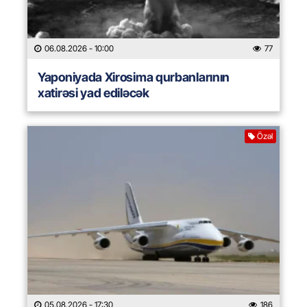
06.08.2026
- 10:00
77
Yaponiyada Xirosima qurbanlarının
xatirəsi yad ediləcək
Özəl
05.08.2026
- 17:30
186