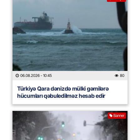
06.08.2026
- 10:45
80
Türkiyə Qara dənizdə mülki gəmilərə
hücumları qəbuledilməz hesab edir
Banner