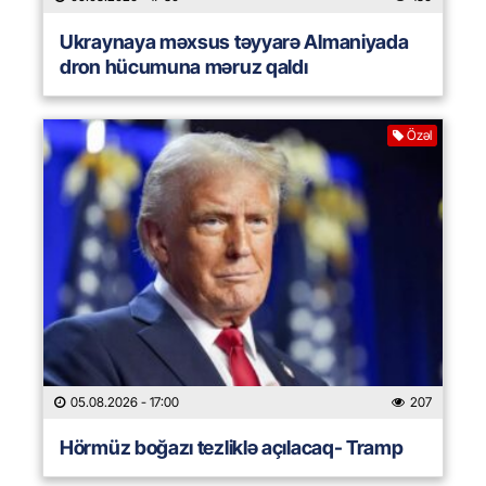
Ukraynaya məxsus təyyarə Almaniyada
dron hücumuna məruz qaldı
Özəl
05.08.2026
- 17:00
207
Hörmüz boğazı tezliklə açılacaq- Tramp