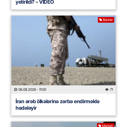
yetirildi? – VİDEO
Banner
06.08.2026
- 11:00
71
İran ərəb ölkələrinə zərbə endirməklə
hədələyir
Manşet