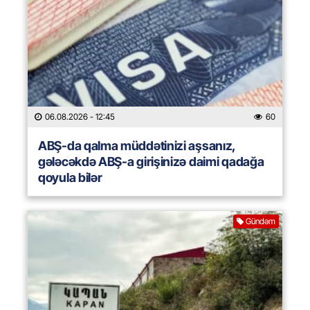
06.08.2026
- 12:45
60
ABŞ-da qalma müddətinizi aşsanız,
gələcəkdə ABŞ-a girişinizə daimi qadağa
qoyula bilər
Gündəm