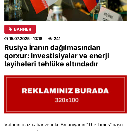
BANNER
15.07.2025
- 10:16
241
Rusiya İranın dağılmasından
qorxur: investisiyalar və enerji
layihələri təhlükə altındadır
Vətəninfo.az xəbər verir ki, Britaniyanın “The Times” nəşri