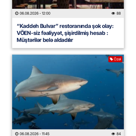
06.08.2026
- 12:00
88
“Kaddeh Bulvar” restoranında şok olay:
VÖEN-siz fəaliyyət, şişirdilmiş hesab :
Müştərilər belə aldadılır
Özəl
06.08.2026
- 11:45
84