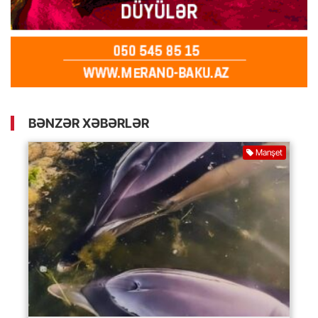
BƏNZƏR XƏBƏRLƏR
Manşet