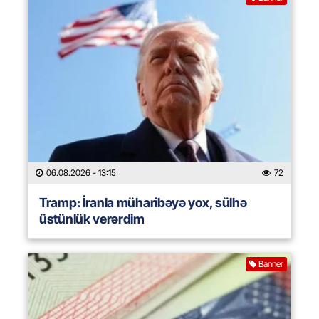
06.08.2026
- 13:15
72
Tramp: İranla müharibəyə yox, sülhə
üstünlük verərdim
Banner