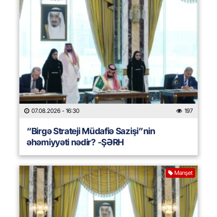
07.08.2026
- 16:30
197
“Birgə Strateji Müdafiə Sazişi”nin
əhəmiyyəti nədir? -ŞƏRH
Manşet