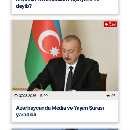
deyib?
Özəl
07.08.2026
- 13:00
96
Azərbaycanda Media və Yayım Şurası
yaradıldı