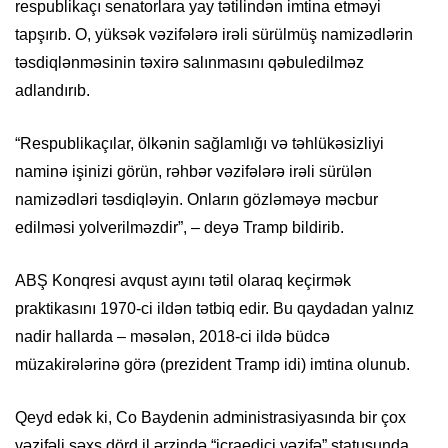
respublikaçı senatorlara yay tətilindən imtina etməyi
tapşırıb. O, yüksək vəzifələrə irəli sürülmüş namizədlərin
təsdiqlənməsinin təxirə salınmasını qəbuledilməz
adlandırıb.
“Respublikaçılar, ölkənin sağlamlığı və təhlükəsizliyi
naminə işinizi görün, rəhbər vəzifələrə irəli sürülən
namizədləri təsdiqləyin. Onların gözləməyə məcbur
edilməsi yolverilməzdir”, – deyə Tramp bildirib.
ABŞ Konqresi avqust ayını tətil olaraq keçirmək
praktikasını 1970-ci ildən tətbiq edir. Bu qaydadan yalnız
nadir hallarda – məsələn, 2018-ci ildə büdcə
müzakirələrinə görə (prezident Tramp idi) imtina olunub.
Qeyd edək ki, Co Baydenin administrasiyasında bir çox
vəzifəli şəxs dörd il ərzində “icraedici vəzifə” statusunda