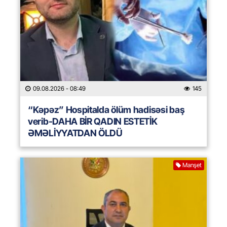
09.08.2026
- 08:49
145
“Kəpəz” Hospitalda ölüm hadisəsi baş
verib-DAHA BİR QADIN ESTETİK
ƏMƏLİYYATDAN ÖLDÜ
Manşet