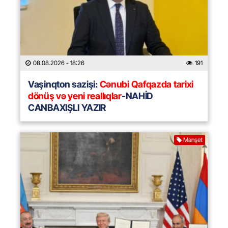
08.08.2026
- 18:26
191
Vaşinqton sazişi:
Cənubi Qafqazda tarixi
dönüş və yeni reallıqlar
-NAHİD
CANBAXIŞLI YAZIR
Manşet