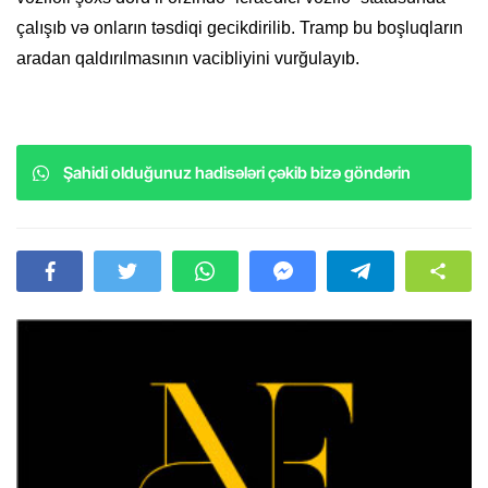
çalışıb və onların təsdiqi gecikdirilib. Tramp bu boşluqların
aradan qaldırılmasının vacibliyini vurğulayıb.
Şahidi olduğunuz hadisələri çəkib bizə göndərin