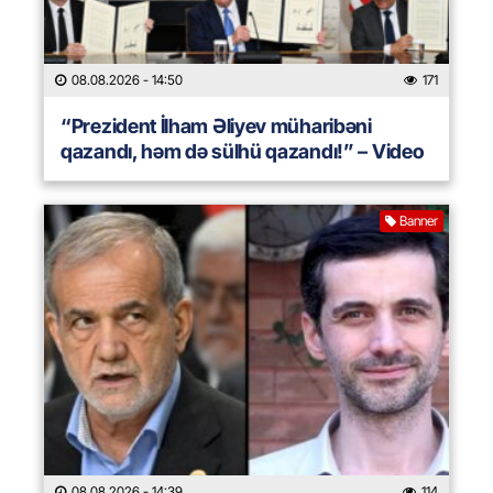
08.08.2026
- 14:50
171
“Prezident İlham Əliyev müharibəni
qazandı, həm də sülhü qazandı!” – Video
Banner
08.08.2026
- 14:39
114