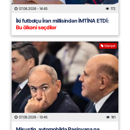
07.08.2026
- 14:45
172
İki futbolçu İran millisindən İMTİNA ETDİ:
Bu ölkəni seçdilər
Manşet
07.08.2026
- 13:45
161
Mişustin avtomobildə Paşinyana nə