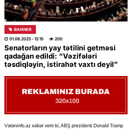
BANNER
01.08.2025
- 12:15
200
Senatorların yay tətilini getməsi
qadağan edildi: “Vəzifələri
təsdiqləyin, istirahət vaxtı deyil”
Vətəninfo.az xəbər verir ki, ABŞ prezidenti Donald Tramp