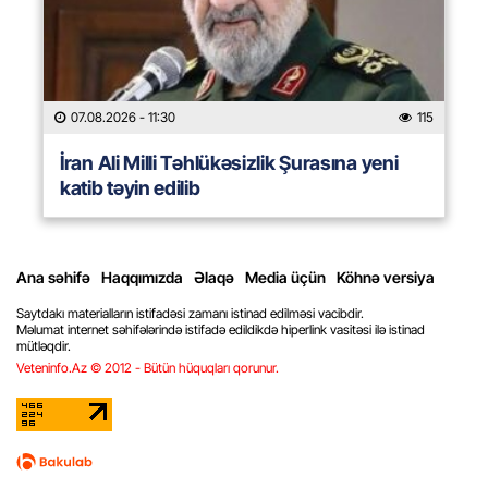
07.08.2026
- 11:30
115
İran Ali Milli Təhlükəsizlik Şurasına yeni
katib təyin edilib
Ana səhifə
Haqqımızda
Əlaqə
Media üçün
Köhnə versiya
Saytdakı materialların istifadəsi zamanı istinad edilməsi vacibdir.
Məlumat internet səhifələrində istifadə edildikdə hiperlink vasitəsi ilə istinad
mütləqdir.
Veteninfo.Az © 2012 - Bütün hüquqları qorunur.