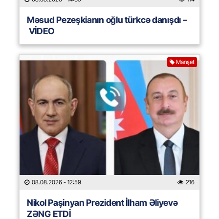
Məsud Pezeşkianın oğlu türkcə danışdı –
VİDEO
Manşet
08.08.2026
- 12:59
216
Nikol Paşinyan Prezident İlham Əliyevə
ZƏNG ETDİ