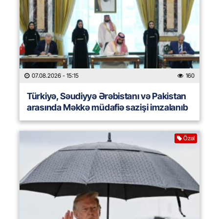
07.08.2026
- 15:15
160
Türkiyə, Səudiyyə Ərəbistanı və Pakistan
arasında Məkkə müdafiə sazişi imzalanıb
Özəl