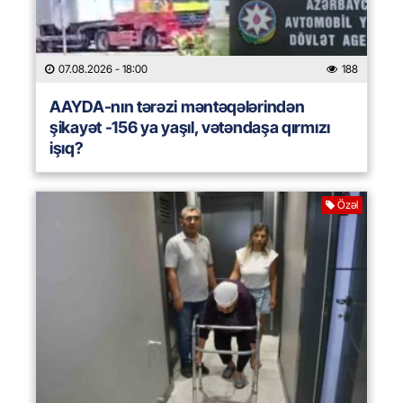
07.08.2026
- 18:00
188
AAYDA-nın tərəzi məntəqələrindən
şikayət -156 ya yaşıl, vətəndaşa qırmızı
işıq?
Özəl