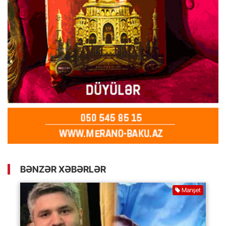
BƏNZƏR XƏBƏRLƏR
Manşet