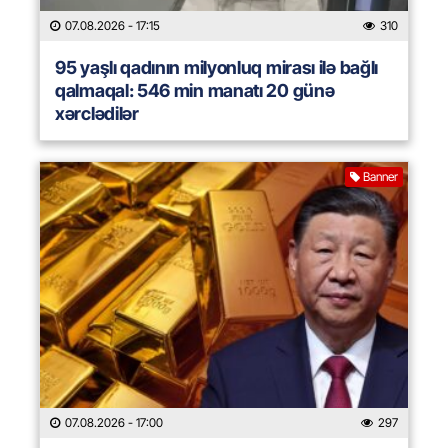
07.08.2026
- 17:15
310
95 yaşlı qadının milyonluq mirası ilə bağlı
qalmaqal: 546 min manatı 20 günə
xərclədilər
Banner
07.08.2026
- 17:00
297