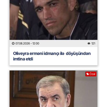
07.08.2026
- 12:00
121
Oliveyra erməni idmançı ilə döyüşündən
imtina etdi
Özəl