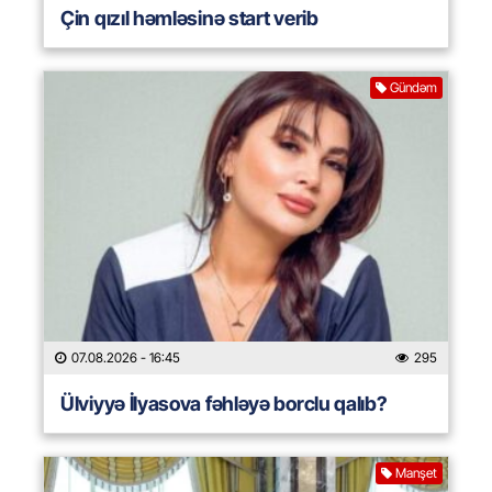
Çin qızıl həmləsinə start verib
Gündəm
07.08.2026
- 16:45
295
Ülviyyə İlyasova fəhləyə borclu qalıb?
Manşet