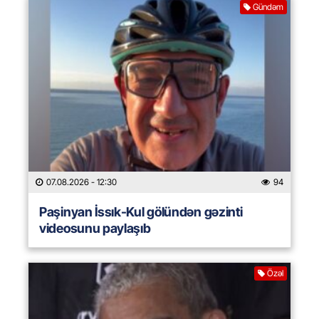
Gündəm
07.08.2026
- 12:30
94
Paşinyan İssık-Kul gölündən gəzinti
videosunu paylaşıb
Özəl