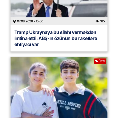
07.08.2026
- 15:00
165
Tramp Ukraynaya bu silahı verməkdən
imtina etdi: ABŞ-ın özünün bu raketlərə
ehtiyacı var
Özəl