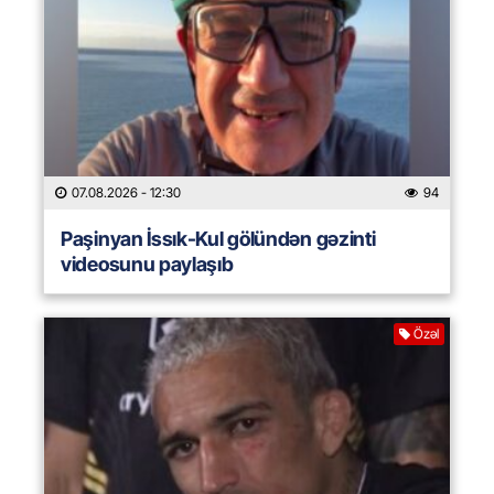
07.08.2026
- 12:30
94
Paşinyan İssık-Kul gölündən gəzinti
videosunu paylaşıb
Özəl