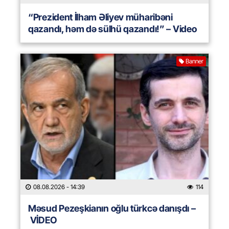
“Prezident İlham Əliyev müharibəni
qazandı, həm də sülhü qazandı!” – Video
Banner
08.08.2026
- 14:39
114
Məsud Pezeşkianın oğlu türkcə danışdı –
VİDEO