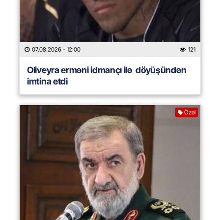
07.08.2026
- 12:00
121
Oliveyra erməni idmançı ilə döyüşündən
imtina etdi
Özəl