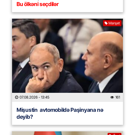
Bu ölkəni seçdilər
Manşet
07.08.2026
- 13:45
161
Mişustin avtomobildə Paşinyana nə
deyib?