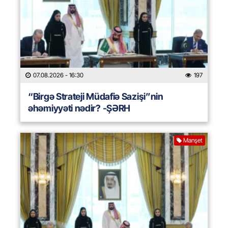
07.08.2026
- 16:30
197
“Birgə Strateji Müdafiə Sazişi”nin
əhəmiyyəti nədir? -ŞƏRH
Manşet