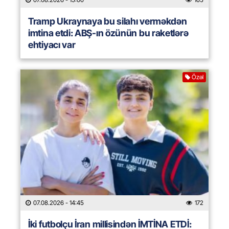
Tramp Ukraynaya bu silahı verməkdən
imtina etdi: ABŞ-ın özünün bu raketlərə
ehtiyacı var
Özəl
07.08.2026
- 14:45
172
İki futbolçu İran millisindən İMTİNA ETDİ: