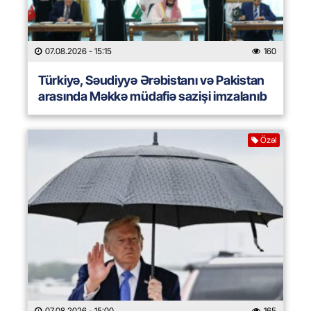
07.08.2026
- 15:15
160
Türkiyə, Səudiyyə Ərəbistanı və Pakistan
arasında Məkkə müdafiə sazişi imzalanıb
Özəl
07.08.2026
- 15:00
165