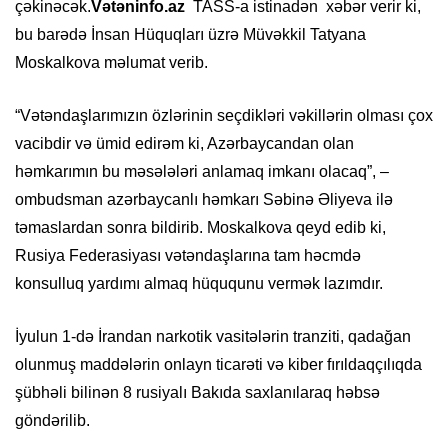
çəkinəcək.
Vətəninfo.az
TASS-a istinadən xəbər verir ki,
bu barədə İnsan Hüquqları üzrə Müvəkkil Tatyana
Moskalkova məlumat verib.
“Vətəndaşlarımızın özlərinin seçdikləri vəkillərin olması çox
vacibdir və ümid edirəm ki, Azərbaycandan olan
həmkarımın bu məsələləri anlamaq imkanı olacaq”, –
ombudsman azərbaycanlı həmkarı Səbinə Əliyeva ilə
təmaslardan sonra bildirib. Moskalkova qeyd edib ki,
Rusiya Federasiyası vətəndaşlarına tam həcmdə
konsulluq yardımı almaq hüququnu vermək lazımdır.
İyulun 1-də İrandan narkotik vasitələrin tranziti, qadağan
olunmuş maddələrin onlayn ticarəti və kiber fırıldaqçılıqda
şübhəli bilinən 8 rusiyalı Bakıda saxlanılaraq həbsə
göndərilib.