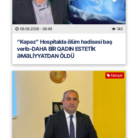
09.08.2026
- 08:49
143
“Kəpəz” Hospitalda ölüm hadisəsi baş
verib-DAHA BİR QADIN ESTETİK
ƏMƏLİYYATDAN ÖLDÜ
Manşet