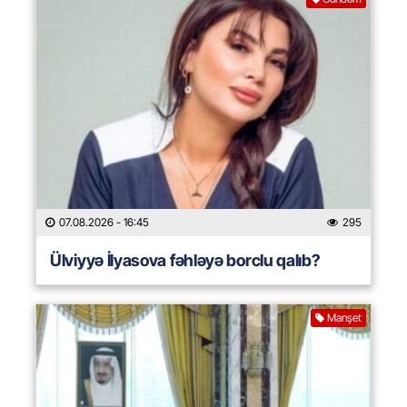
07.08.2026
- 16:45
295
Ülviyyə İlyasova fəhləyə borclu qalıb?
Manşet