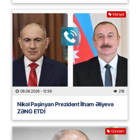
Manşet
08.08.2026
- 12:59
216
Nikol Paşinyan Prezident İlham Əliyevə
ZƏNG ETDİ
Gündəm