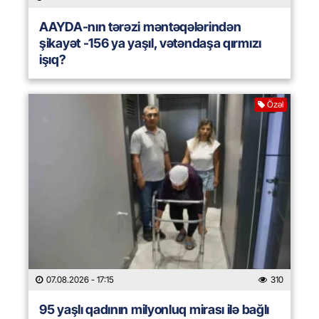
AAYDA-nın tərəzi məntəqələrindən
şikayət -156 ya yaşıl, vətəndaşa qırmızı
işıq?
Özəl
07.08.2026
- 17:15
310
95 yaşlı qadının milyonluq mirası ilə bağlı