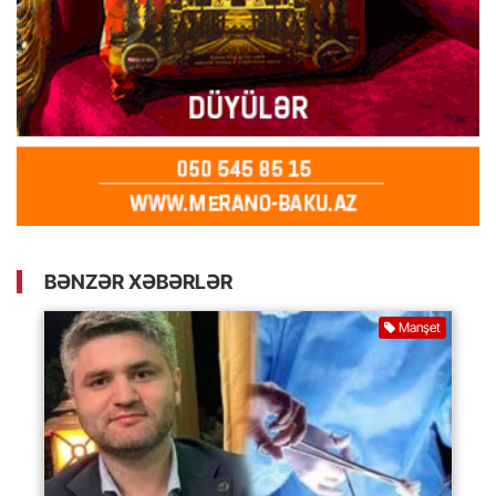
BƏNZƏR XƏBƏRLƏR
Manşet