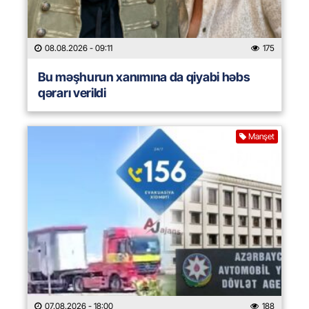
08.08.2026
- 09:11
175
Bu məşhurun xanımına da qiyabi həbs
qərarı verildi
Manşet
07.08.2026
- 18:00
188