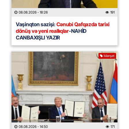
08.08.2026
- 18:26
191
Vaşinqton sazişi:
Cənubi Qafqazda tarixi
dönüş və yeni reallıqlar
-NAHİD
CANBAXIŞLI YAZIR
Manşet
08.08.2026
- 14:50
171