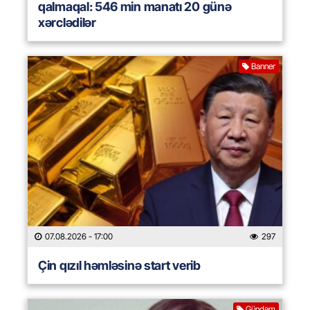
qalmaqal: 546 min manatı 20 günə
xərclədilər
Banner
07.08.2026
- 17:00
297
Çin qızıl həmləsinə start verib
Gündəm