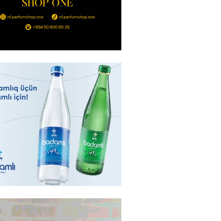
Ukraynaya bu silahı verməkdən
etdi: ABŞ-ın özünün bu raketlərə
ı var
2026
- 15:00
151
bolçu İran millisindən İMTİNA
u ölkəni seçdilər
2026
- 14:45
158
canda sabah 39 dərəcə isti
2026
- 14:30
153
 Biznes-dən mikro biznes
nə 5%-dək endirim