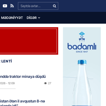
Search…
MƏDƏNIYYƏT
DIGƏR
 LENTİ
nddə traktor minaya düşdü
2026
- 12:09
27
stan ötən il avqustun 8-nə
alanda idi”