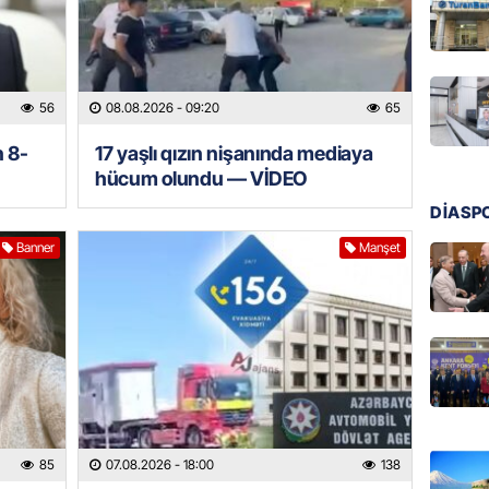
GÜNDƏM
Ülviyyə
07.08.
56
08.08.2026
- 09:20
65
MANŞET
n 8-
17 yaşlı qızın nişanında mediaya
“Birgə 
hücum olundu — VİDEO
əhəmiy
07.08.
DİASP
Banner
Manşet
İDMAN
Albani
“Liverp
07.08.
HADISƏ
Tovuzda
qardaşı
85
07.08.2026
- 18:00
138
07.08.