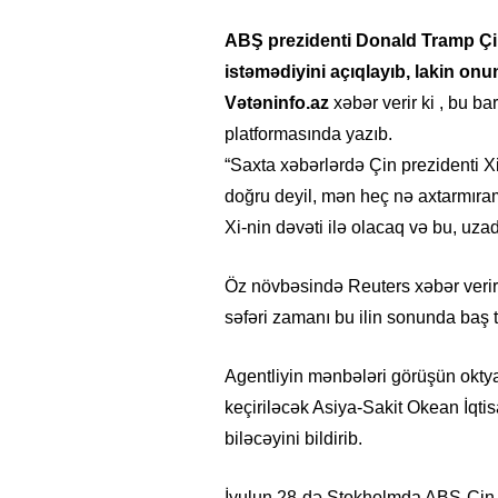
ABŞ prezidenti Donald Tramp Çin
istəmədiyini açıqlayıb, lakin onu
Vətəninfo.az
xəbər verir ki
, bu ba
platformasında yazıb.
“Saxta xəbərlərdə Çin prezidenti Xi 
doğru deyil, mən heç nə axtarmıra
Xi-nin dəvəti ilə olacaq və bu, uza
Öz növbəsində Reuters xəbər verir 
səfəri zamanı bu ilin sonunda baş
Agentliyin mənbələri görüşün okt
keçiriləcək Asiya-Sakit Okean İqti
biləcəyini bildirib.
İyulun 28-də Stokholmda ABŞ-Çin t