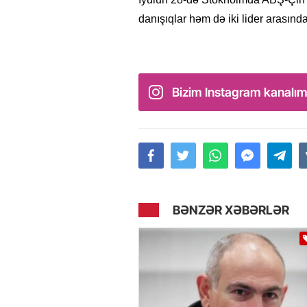
danışıqlar həm də iki lider arasın
Bizim Instagram kanalım
BƏNZƏR XƏBƏRLƏR