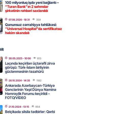
100 milyonluq işdə yeni bağlantı –
“Turan Bank”ın 2 səhmdar
 İlyasova fəhləyə borclu qalıb?
şirkətinin rəhbəri saxlanıldı
2026
- 16:45
241
07.08.2026
- 18:31
359
Qanunsuz cərrahiyyə təhlükəsi:
“Universal Hospital”da sertifikatsız
həkim skandalı
Strateji Müdafiə Sazişi”nin
yəti nədir? -ŞƏRH
2026
- 16:30
147
OR
30.05.2025
- 10:00
813
Laçında keçirilən üçtərəfli zirvə
görüşü: Türk-İslam birliyinin
ya klubuna keçən Kamil
güclənməsinin təzahürü
ul”da oynamaq istəyir
2026
- 16:15
233
28.10.2024
- 14:35
1182
Ankarada Azərbaycan-Türkiyə
Gənclərinin Yaşıl Dünya Naminə
Həmrəylik Forumu keçirildi –
FOTO/VİDEO
 qadın qətlə yetirildi – Şübhəli
 oğludur
21.10.2024
- 13:15
954
Belçikada silsilə tədbirlər: Qərbi
2026
- 16:00
224