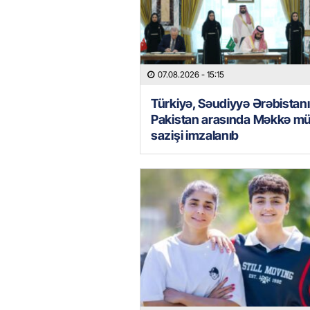
07.08.2026
- 15:15
Türkiyə, Səudiyyə Ərəbistanı
Pakistan arasında Məkkə mü
sazişi imzalanıb