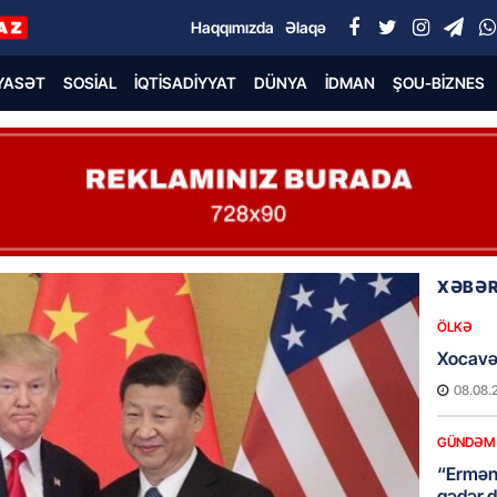
Haqqımızda
Əlaqə
YASƏT
SOSIAL
İQTISADIYYAT
DÜNYA
İDMAN
ŞOU-BIZNES
XƏBƏR
ÖLKƏ
Xocavə
08.08.
GÜNDƏM
“Erməni
qədər d