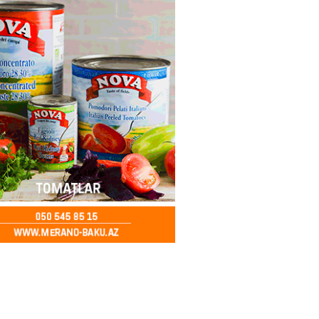
2026
- 14:28
150
ıtda avtomobil qaçıran və
kdə mobil telefon oğurlayan
 saxlanılıb
2026
- 14:15
155
 karta istədiyiniz qədər
 edə bilərsiniz – VİDEO
2026
- 14:00
154
in avtomobildə Paşinyana nə
2026
- 13:45
148