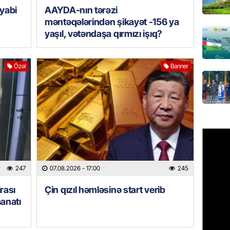
yabi
AAYDA-nın tərəzi
GÜNDƏM
məntəqələrindən şikayət -156 ya
yaşıl, vətəndaşa qırmızı işıq?
Türkiyə
milyon 
xərclər
Özəl
Banner
07.08.
GÜNDƏM
Malayzi
Dosye
07.08.
MANŞET
247
07.08.2026
- 17:00
245
Türkiyə
Pakist
rası
Çin qızıl həmləsinə start verib
sazişi 
manatı
07.08.