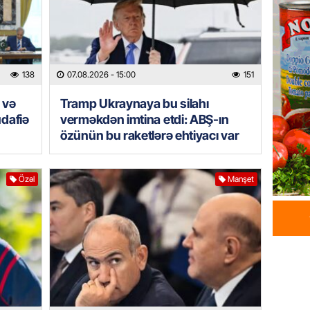
07.08.
HADISƏ
Sumqay
138
07.08.2026
- 15:00
151
çimərli
şəxslər
 və
Tramp Ukraynaya bu silahı
07.08.
dafiə
verməkdən imtina etdi: ABŞ-ın
özünün bu raketlərə ehtiyacı var
GÜNDƏM
Kartdan
Özəl
Manşet
köçürmə
07.08.
MANŞET
Mişust
deyib?
07.08.