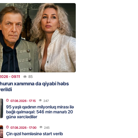
urun xanımına da qiyabi həbs
erildi
2026
- 09:11
85
uz cərrahiyyə təhlükəsi:
sal Hospital”da sertifikatsız
skandalı
2026
- 18:31
359
2026
- 09:11
85
hurun xanımına da qiyabi həbs
erildi
nın tərəzi məntəqələrindən
 -156 ya yaşıl, vətəndaşa qırmızı
07.08.2026
- 17:15
247
95 yaşlı qadının milyonluq mirası ilə
bağlı qalmaqal: 546 min manatı 20
2026
- 18:00
138
günə xərclədilər
07.08.2026
- 17:00
245
Çin qızıl həmləsinə start verib
idmətə görə rüşvət alan vəzifəli