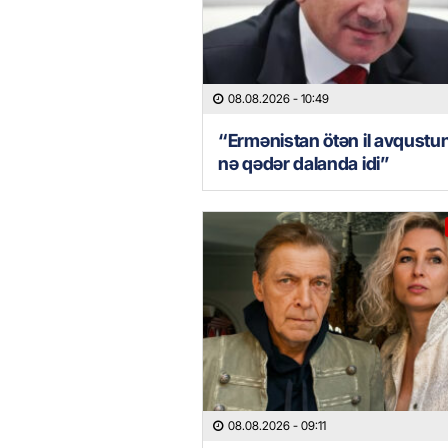
08.08.2026
- 10:49
“Ermənistan ötən il avqustu
nə qədər dalanda idi”
08.08.2026
- 09:11