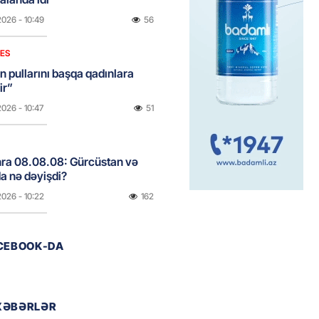
2026
- 10:49
56
NES
n pullarını başqa qadınlara
ir”
2026
- 10:47
51
onra 08.08.08: Gürcüstan və
a nə dəyişdi?
2026
- 10:22
162
ACEBOOK-DA
ı qızın nişanında mediaya hücum
 — VİDEO
2026
- 09:20
65
XƏBƏRLƏR