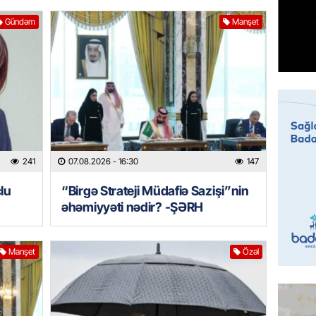
ÖZƏL
Tramp 
Gündəm
Manşet
imtina 
ehtiyac
07.08.
ÖZƏL
İki fut
ETDİ:
B
07.08.
241
07.08.2026
- 16:30
147
lu
“Birgə Strateji Müdafiə Sazişi”nin
GÜNDƏM
əhəmiyyəti nədir? -ŞƏRH
Azərbay
olacaq
07.08.
Manşet
Özəl
REKLAM
Birbank
krediti