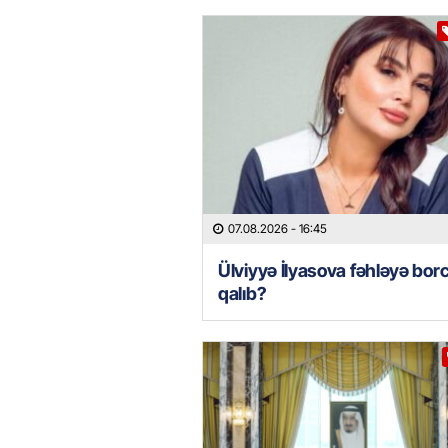
07.08.2026
- 16:45
Ülviyyə İlyasova fəhləyə borc
qalıb?