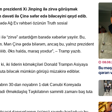
Bu məşh
 prezidenti Xi Jinping ilə zirvə görüşmək
qərarı v
n dəvəti ilə Çinə səfər edə biləcəyini qeyd edib.
08.08.
rədə Ağ Ev rəhbəri özünün Truth sosial
GÜNDƏM
ilə “zirvə” axtardığım barədə xəbərlər yayılır. Bu,
Qanuns
“Univer
m. Mən Çinə gedə bilərəm, ancaq bu, yalnız prezident
həkim 
dılıb. Əks halda, maraq yoxdur”, – Tramp yazıb.
07.08.
08.08.
ki, iki liderin köməkçiləri Donald Trampın Asiyaya
MANŞET
Bu məş
 tuta biləcək mümkün görüşü müzakirə ediblər.
qərarı v
AAYDA-
şikayət
işıq?
yabrın 30-dan noyabrın 1-dək Cənubi Koreyada
07.08.
sadi Əməkdaşlıq Təşkilatının sammiti zamanı baş tuta
GÜNDƏM
Hərbi x
icarət danışıqlarının üçüncü raundu başladı və bu