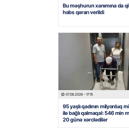
Bu məşhurun xanımına da qi
həbs qərarı verildi
07.08.2026
- 17:15
95 yaşlı qadının milyonluq mi
ilə bağlı qalmaqal: 546 min 
20 günə xərclədilər