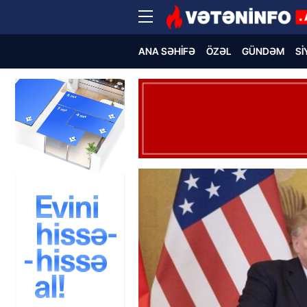
ANA SƏHIFƏ
ÖZƏL
GÜNDƏM
SI