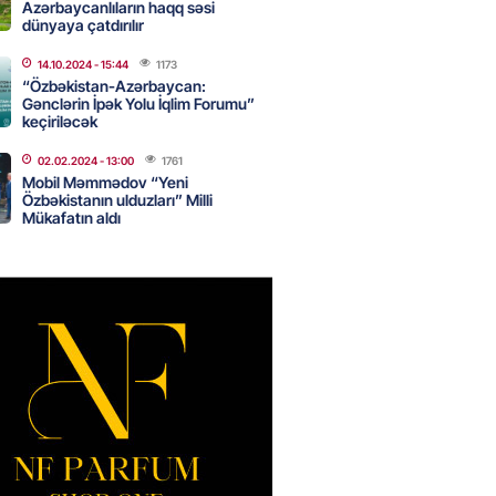
Azərbaycanlıların haqq səsi
dünyaya çatdırılır
14.10.2024
- 15:44
1173
də 37,6 milyon, Rusiyada 16,7
“Özbəkistan-Azərbaycan:
– Azərbaycanlıların yemək
Gənclərin İpək Yolu İqlim Forumu”
i
keçiriləcək
2026
- 15:45
155
02.02.2024
- 13:00
1761
Mobil Məmmədov “Yeni
Özbəkistanın ulduzları” Milli
Mükafatın aldı
yada yeni səfirimiz kimdir? –
2026
- 15:30
161
, Səudiyyə Ərəbistanı və
an arasında Məkkə müdafiə
imzalanıb
2026
- 15:15
138