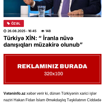
ÖZƏL
26.08.2025
- 16:45
148
Türkiyə XİN: “ İranla nüvə
danışıqları müzakirə olunub”
Vətəninfo.az
xəbər verir ki, dünən Türkiyənin xarici işlər
naziri Hakan Fidan İslam Əməkdaşlıq Təşkilatının Ciddədə