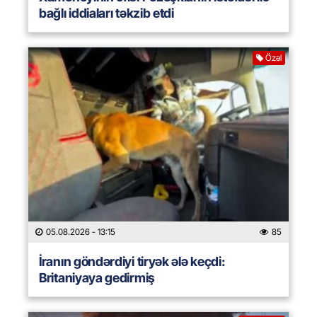
bağlı iddiaları təkzib etdi
Özəl
05.08.2026
- 13:15
85
İranın göndərdiyi tiryək ələ keçdi:
Britaniyaya gedirmiş