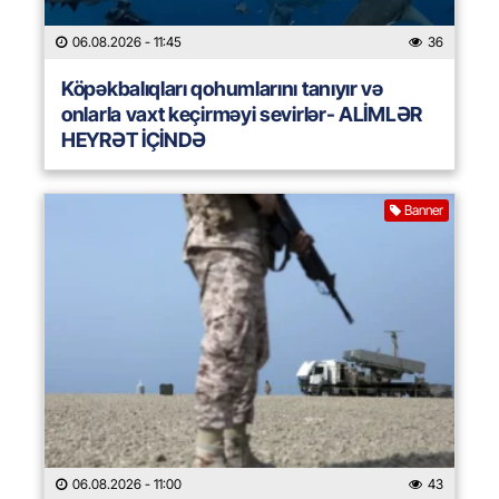
06.08.2026
- 11:45
36
Köpəkbalıqları qohumlarını tanıyır və
onlarla vaxt keçirməyi sevirlər- ALİMLƏR
HEYRƏT İÇİNDƏ
Banner
06.08.2026
- 11:00
43