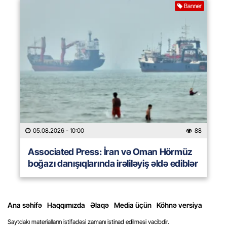
Banner
05.08.2026
- 10:00
88
Associated Press: İran və Oman Hörmüz
boğazı danışıqlarında irəliləyiş əldə ediblər
Ana səhifə
Haqqımızda
Əlaqə
Media üçün
Köhnə versiya
Saytdakı materialların istifadəsi zamanı istinad edilməsi vacibdir.