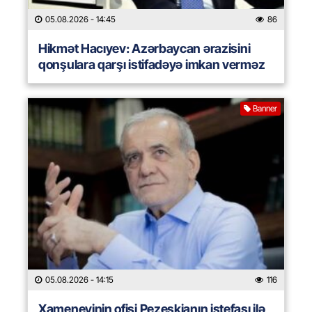
05.08.2026
- 14:45
86
Hikmət Hacıyev: Azərbaycan ərazisini
qonşulara qarşı istifadəyə imkan verməz
Banner
05.08.2026
- 14:15
116
Xameneyinin ofisi Pezeşkianın istefası ilə