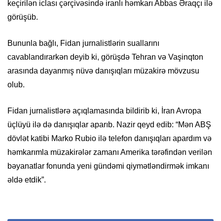
keçirilən iclası çərçivəsində iranlı həmkarı Abbas Əraqçı ilə
görüşüb.
Bununla bağlı, Fidan jurnalistlərin suallarını
cavablandırarkən deyib ki, görüşdə Tehran və Vaşinqton
arasında dayanmış nüvə danışıqları müzakirə mövzusu
olub.
Fidan jurnalistlərə açıqlamasında bildirib ki, İran Avropa
üçlüyü ilə də danışıqlar aparıb. Nazir qeyd edib: “Mən ABŞ
dövlət katibi Marko Rubio ilə telefon danışıqları apardım və
həmkarımla müzakirələr zamanı Amerika tərəfindən verilən
bəyanatlar fonunda yeni gündəmi qiymətləndirmək imkanı
əldə etdik”.