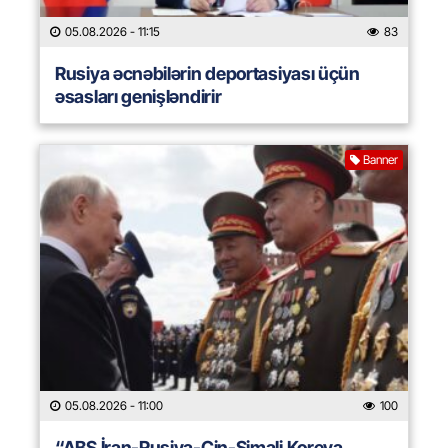
05.08.2026
- 11:15
83
Rusiya əcnəbilərin deportasiyası üçün
əsasları genişləndirir
Banner
05.08.2026
- 11:00
100
“ABŞ İran-Rusiya-Çin-Şimali Koreya