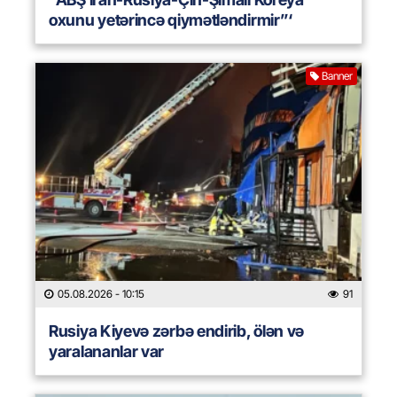
oxunu yetərincə qiymətləndirmir”‘
Banner
05.08.2026
- 10:15
91
Rusiya Kiyevə zərbə endirib, ölən və
yaralananlar var