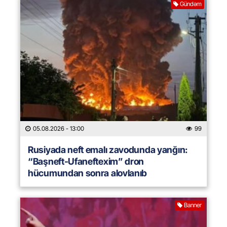
Gündəm
05.08.2026
- 13:00
99
Rusiyada neft emalı zavodunda yanğın:
“Başneft-Ufaneftexim” dron
hücumundan sonra alovlanıb
Banner