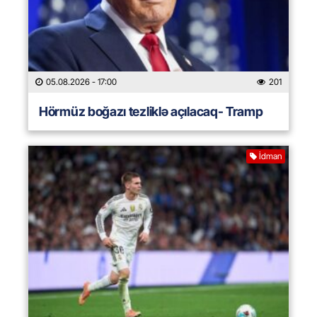
05.08.2026
- 17:00
201
Hörmüz boğazı tezliklə açılacaq- Tramp
İdman