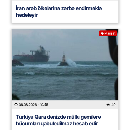
İran ərəb ölkələrinə zərbə endirməklə
hədələyir
Manşet
06.08.2026
- 10:45
49
Türkiyə Qara dənizdə mülki gəmilərə
hücumları qəbuledilməz hesab edir