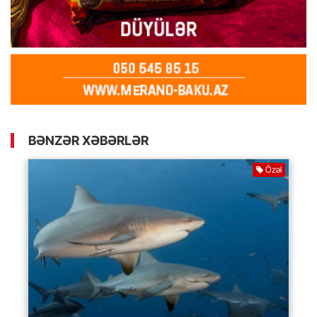
BƏNZƏR XƏBƏRLƏR
Özəl