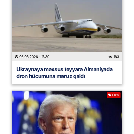
05.08.2026
- 17:30
183
Ukraynaya məxsus təyyarə Almaniyada
dron hücumuna məruz qaldı
Özəl