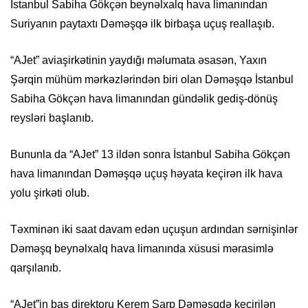
İstanbul Sabiha Gökçən beynəlxalq hava limanından
Suriyanın paytaxtı Dәmәşqә ilk birbaşa uçuş reallaşıb.
“AJet” aviaşirkətinin yaydığı məlumata əsasən, Yaxın
Şərqin mühüm mərkəzlərindən biri olan Dәmәşqә İstanbul
Sabiha Gökçən hava limanından gündəlik gediş-dönüş
reysləri başlanıb.
Bununla da “AJet” 13 ildən sonra İstanbul Sabiha Gökçən
hava limanından Dәmәşqә uçuş həyata keçirən ilk hava
yolu şirkəti olub.
Təxminən iki saat davam edən uçuşun ardından sərnişinlər
Dәmәşq beynəlxalq hava limanında xüsusi mərasimlə
qarşılanıb.
“AJet”in baş direktoru Kerem Sarp Dәmәşqdә keçirilən