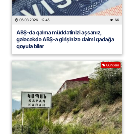
06.08.2026
- 12:45
66
ABŞ-da qalma müddətinizi aşsanız,
gələcəkdə ABŞ-a girişinizə daimi qadağa
qoyula bilər
Gündəm