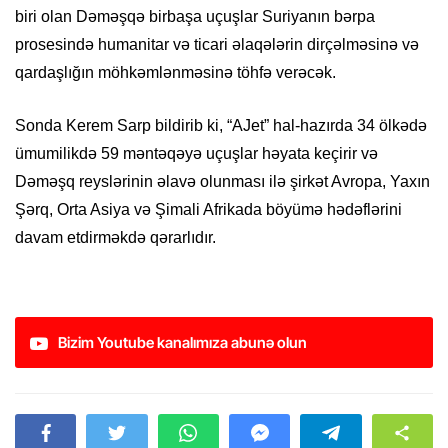
biri olan Dәmәşqә birbaşa uçuşlar Suriyanın bərpa
prosesində humanitar və ticari əlaqələrin dirçəlməsinə və
qardaşlığın möhkəmlənməsinə töhfə verəcək.
Sonda Kerem Sarp bildirib ki, “AJet” hal-hazırda 34 ölkədə
ümumilikdə 59 məntəqəyə uçuşlar həyata keçirir və
Dәmәşq reyslərinin əlavə olunması ilə şirkət Avropa, Yaxın
Şərq, Orta Asiya və Şimali Afrikada böyümə hədəflərini
davam etdirməkdə qərarlıdır.
Bizim Youtube kanalımıza abunə olun