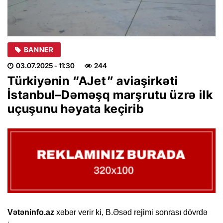
BANNER
03.07.2025
- 11:30
244
Türkiyənin “AJet” aviaşirkəti
İstanbul–Dәmәşq marşrutu üzrə ilk
uçuşunu həyata keçirib
Vətəninfo.az
xəbər verir ki, B.Əsəd rejimi sonrası dövrdə