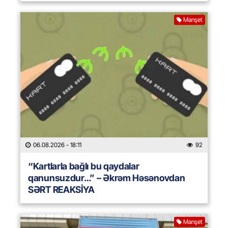
Manşet
06.08.2026
- 18:11
92
“Kartlarla bağlı bu qaydalar
qanunsuzdur…” – Əkrəm Həsənovdan
SƏRT REAKSİYA
Manşet