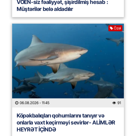
VÖEN-siz fəaliyyət, şişirdilmiş hesab :
Müştərilər belə aldadılır
Özəl
06.08.2026
- 11:45
91
Köpəkbalıqları qohumlarını tanıyır və
onlarla vaxt keçirməyi sevirlər- ALİMLƏR
HEYRƏT İÇİNDƏ