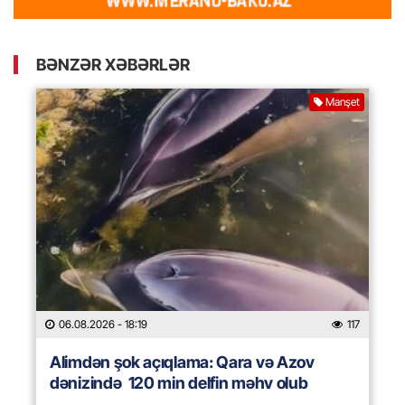
BƏNZƏR XƏBƏRLƏR
Manşet
06.08.2026
- 18:19
117
Alimdən şok açıqlama: Qara və Azov
dənizində 120 min delfin məhv olub