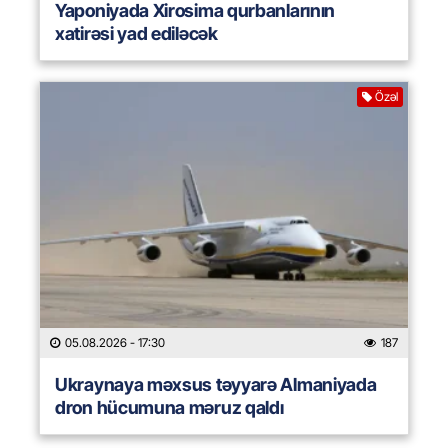
Yaponiyada Xirosima qurbanlarının
xatirəsi yad ediləcək
Özəl
05.08.2026
- 17:30
187
Ukraynaya məxsus təyyarə Almaniyada
dron hücumuna məruz qaldı