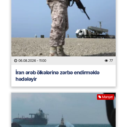
06.08.2026
- 11:00
77
İran ərəb ölkələrinə zərbə endirməklə
hədələyir
Manşet