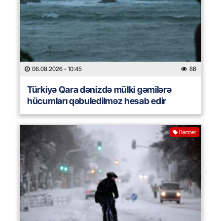
06.08.2026
- 10:45
86
Türkiyə Qara dənizdə mülki gəmilərə
hücumları qəbuledilməz hesab edir
Banner