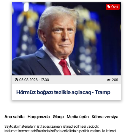
Özəl
05.08.2026
- 17:00
209
Hörmüz boğazı tezliklə açılacaq- Tramp
Ana səhifə
Haqqımızda
Əlaqə
Media üçün
Köhnə versiya
Saytdakı materialların istifadəsi zamanı istinad edilməsi vacibdir.
Məlumat internet səhifələrində istifadə edildikdə hiperlink vasitəsi ilə istinad