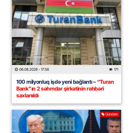
06.08.2026
- 17:58
171
100 milyonluq işdə yeni bağlantı –
“Turan
Bank”ın 2 səhmdar şirkətinin rəhbəri
saxlanıldı
Gündəm