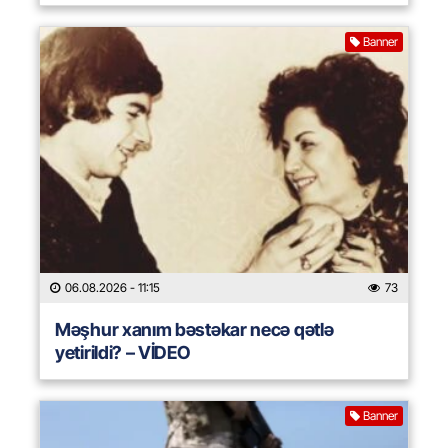
Banner
06.08.2026
- 11:15
73
Məşhur xanım bəstəkar necə qətlə
yetirildi? – VİDEO
Banner