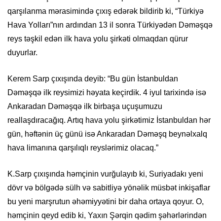
qarşılanma mərasimində çıxış edərək bildirib ki, “Türkiyә
Hava Yolları”nın ardından 13 il sonra Türkiyədən Dәmәşqә
reys təşkil edən ilk hava yolu şirkəti olmaqdan qürur
duyurlar.
Kerem Sarp çıxışında deyib: “Bu gün İstanbuldan
Dәmәşqә ilk reysimizi həyata keçirdik. 4 iyul tarixindә isə
Ankaradan Dәmәşqә ilk birbaşa uçuşumuzu
reallaşdıracağıq. Artıq hava yolu şirkәtimiz İstanbuldan hər
gün, həftənin üç günü isə Ankaradan Dәmәşq beynəlxalq
hava limanına qarşılıqlı reyslərimiz olacaq.”
K.Sarp çıxışında hәmçinin vurğulayıb ki, Suriyadakı yeni
dövr və bölgədə sülh və sabitliyə yönəlik müsbət inkişaflar
bu yeni marşrutun əhəmiyyətini bir daha ortaya qoyur. O,
həmçinin qeyd edib ki, Yaxın Şərqin qədim şəhərlərindən