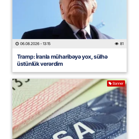
06.08.2026
- 13:15
81
Tramp: İranla müharibəyə yox, sülhə
üstünlük verərdim
Banner