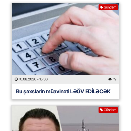
Gündəm
10.08.2026
- 15:30
19
Bu şəxslərin müavinəti LƏĞV EDİLƏCƏK
Gündəm