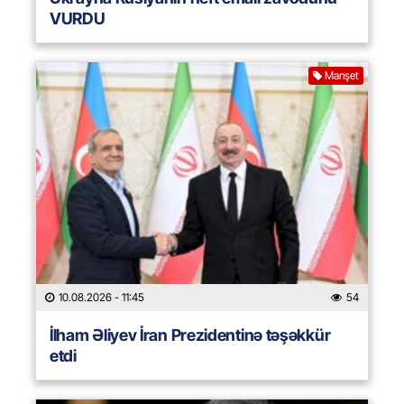
VURDU
Manşet
10.08.2026
- 11:45
54
İlham Əliyev İran Prezidentinə təşəkkür
etdi