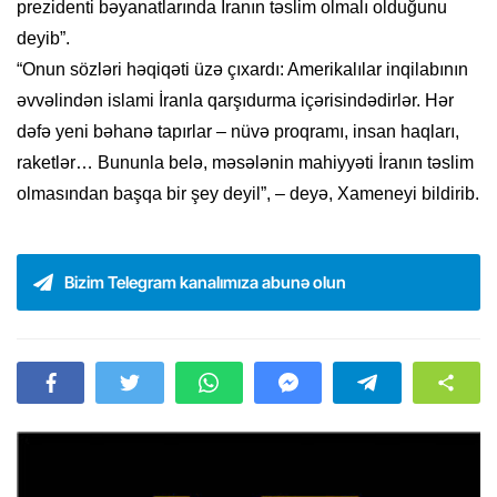
prezidenti bəyanatlarında İranın təslim olmalı olduğunu
deyib”.
“Onun sözləri həqiqəti üzə çıxardı: Amerikalılar inqilabının
əvvəlindən islami İranla qarşıdurma içərisindədirlər. Hər
dəfə yeni bəhanə tapırlar – nüvə proqramı, insan haqları,
raketlər… Bununla belə, məsələnin mahiyyəti İranın təslim
olmasından başqa bir şey deyil”, – deyə, Xameneyi bildirib.
Bizim Telegram kanalımıza abunə olun