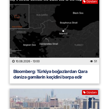
Gündəm
10.08.2026
- 13:00
51
Bloomberg: Türkiyə boğazlardan Qara
dənizə gəmilərin keçidini bərpa edir
Gündəm