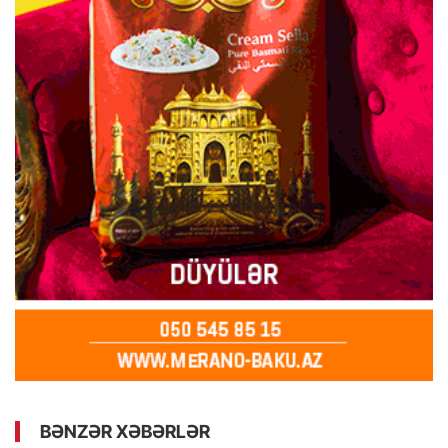
BƏNZƏR XƏBƏRLƏR