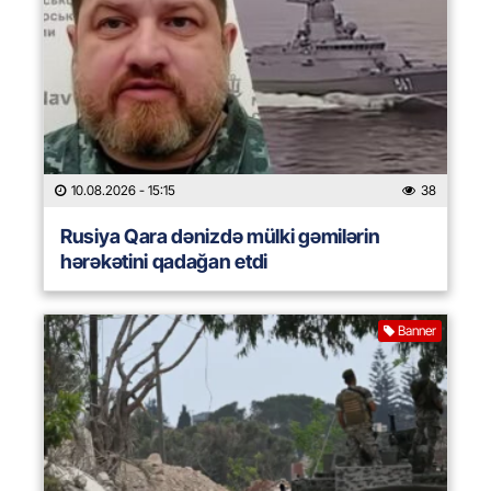
10.08.2026
- 15:15
38
Rusiya Qara dənizdə mülki gəmilərin
hərəkətini qadağan etdi
Banner