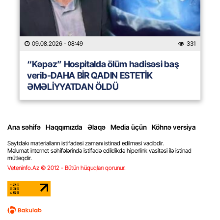
09.08.2026
- 08:49
331
“Kəpəz” Hospitalda ölüm hadisəsi baş
verib-DAHA BİR QADIN ESTETİK
ƏMƏLİYYATDAN ÖLDÜ
Ana səhifə
Haqqımızda
Əlaqə
Media üçün
Köhnə versiya
Saytdakı materialların istifadəsi zamanı istinad edilməsi vacibdir.
Məlumat internet səhifələrində istifadə edildikdə hiperlink vasitəsi ilə istinad
mütləqdir.
Veteninfo.Az © 2012 - Bütün hüquqları qorunur.