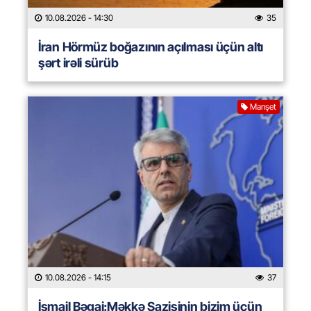
10.08.2026
- 14:30
35
İran Hörmüz boğazının açılması üçün altı
şərt irəli sürüb
Manşet
10.08.2026
- 14:15
37
İsmail Bəgai:Məkkə Sazişinin bizim üçün