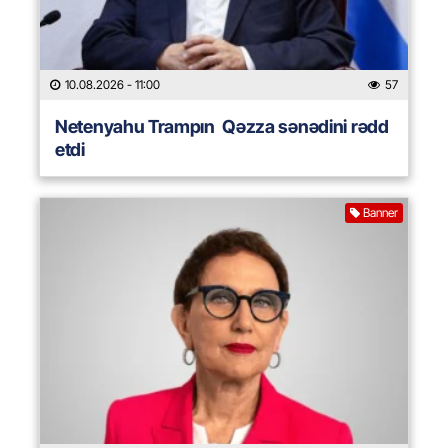
10.08.2026
- 11:00
57
Netenyahu Trampın Qəzza sənədini rədd
etdi
Banner