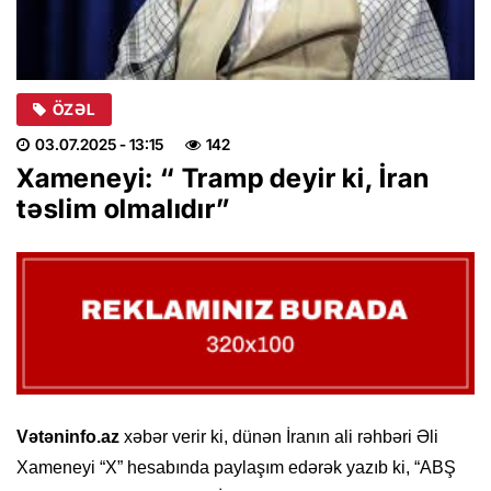
ÖZƏL
03.07.2025
- 13:15
142
Xameneyi: “ Tramp deyir ki, İran
təslim olmalıdır”
Vətəninfo.az
xəbər verir ki, dünən İranın ali rəhbəri Əli
Xameneyi “X” hesabında paylaşım edərək yazıb ki, “ABŞ