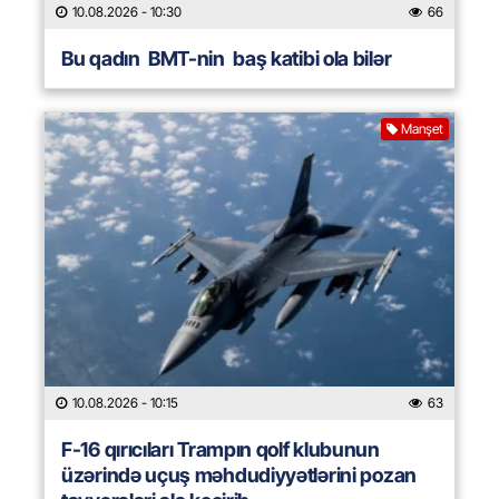
10.08.2026
- 10:30
66
Bu qadın BMT-nin baş katibi ola bilər
Manşet
10.08.2026
- 10:15
63
F-16 qırıcıları Trampın qolf klubunun
üzərində uçuş məhdudiyyətlərini pozan