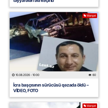
təyyarələri ələ keçirib
Manşet
10.08.2026
- 10:00
60
İcra başçısının sürücüsü qəzada öldü –
VİDEO, FOTO
Manşet