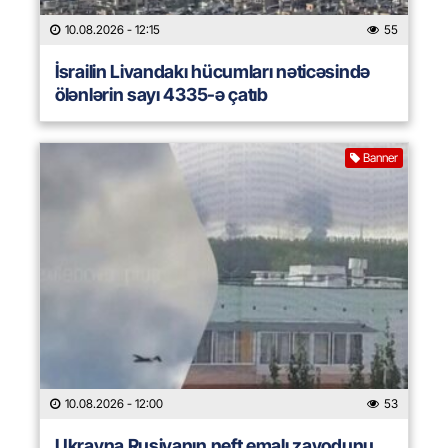
10.08.2026
- 12:15
55
İsrailin Livandakı hücumları nəticəsində
ölənlərin sayı 4335-ə çatıb
Banner
10.08.2026
- 12:00
53
Ukrayna Rusiyanın neft emalı zavodunu