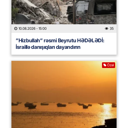
10.08.2026
- 15:00
35
”Hizbullah” rəsmi Beyrutu HƏDƏLƏDİ:
İsraillə danışıqları dayandırın
Özəl