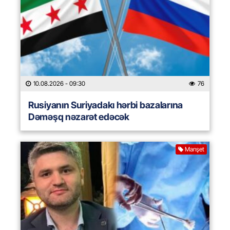
10.08.2026
- 09:30
76
Rusiyanın Suriyadakı hərbi bazalarına
Dəməşq nəzarət edəcək
Manşet