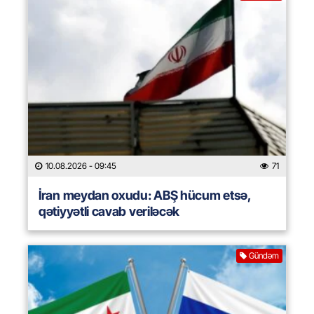
10.08.2026
- 09:45
71
İran meydan oxudu: ABŞ hücum etsə,
qətiyyətli cavab veriləcək
Gündəm