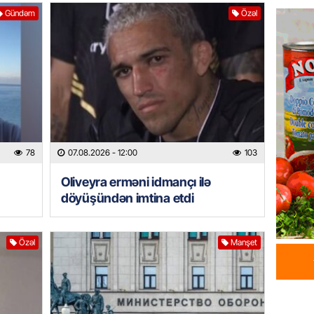
Azərba
Gündəm
Özəl
yaradıl
07.08.
GÜNDƏM
Aytən 
verildi
07.08.
78
07.08.2026
- 12:00
103
GÜNDƏM
Oliveyra erməni idmançı ilə
Paşinya
döyüşündən imtina etdi
videos
07.08.
Özəl
Manşet
HADISƏ
Sabunç
dəyərin
şəxs sa