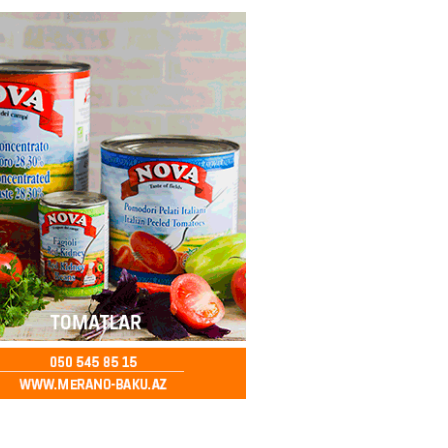
ycanda Media və Yayım Şurası
dı
2026
- 13:00
81
Abdullayevaya yüksək vəzifə
2026
- 12:45
101
n İssık-Kul gölündən gəzinti
unu paylaşıb
2026
- 12:30
78
u rayonunda 70 min manat
də elektrik naqilləri oğurlayan
xlanılıb