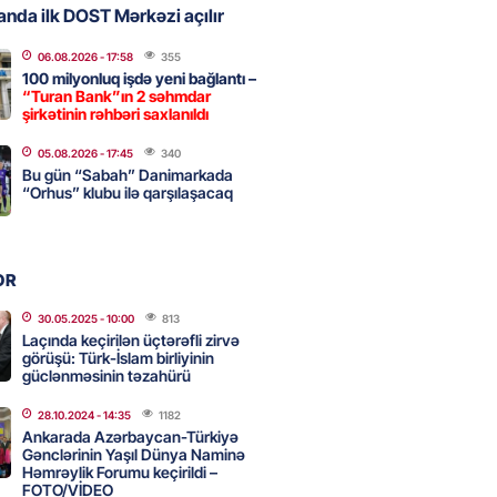
nda ilk DOST Mərkəzi açılır
06.08.2026
- 17:58
355
, Səudiyyə Ərəbistanı və
100 milyonluq işdə yeni bağlantı –
an arasında Məkkə müdafiə
“Turan Bank”ın 2 səhmdar
imzalanıb
şirkətinin rəhbəri saxlanıldı
2026
- 15:15
125
05.08.2026
- 17:45
340
Bu gün “Sabah” Danimarkada
“Orhus” klubu ilə qarşılaşacaq
Ukraynaya bu silahı verməkdən
etdi: ABŞ-ın özünün bu raketlərə
ı var
OR
2026
- 15:00
138
30.05.2025
- 10:00
813
Laçında keçirilən üçtərəfli zirvə
görüşü: Türk-İslam birliyinin
güclənməsinin təzahürü
bolçu İran millisindən İMTİNA
u ölkəni seçdilər
28.10.2024
- 14:35
1182
Ankarada Azərbaycan-Türkiyə
2026
- 14:45
145
Gənclərinin Yaşıl Dünya Naminə
Həmrəylik Forumu keçirildi –
FOTO/VİDEO