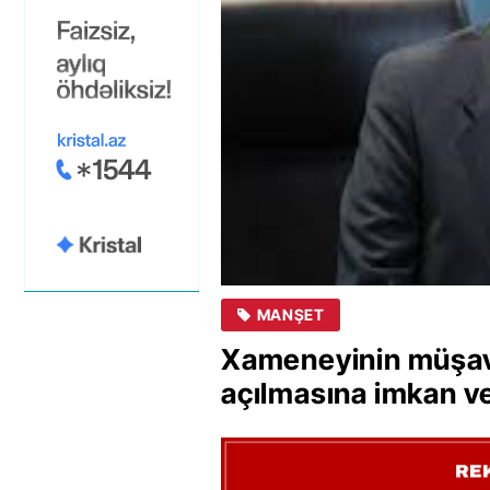
MANŞET
Xameneyinin müşavir
açılmasına imkan 