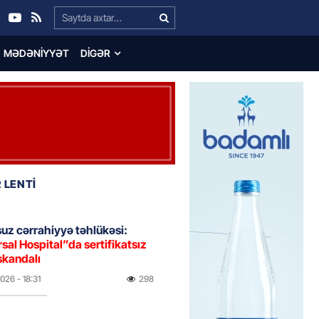
Search…
MƏDƏNIYYƏT
DIGƏR
 LENTİ
uz cərrahiyyə təhlükəsi:
sal Hospital”da sertifikatsız
skandalı
2026
- 18:31
298