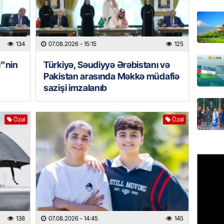
Azərbay
olacaq
07.08.
134
07.08.2026
- 15:15
125
REKLAM
i”nin
Türkiyə, Səudiyyə Ərəbistanı və
Birbank
Pakistan arasında Məkkə müdafiə
krediti
sazişi imzalanıb
07.08.
Özəl
Özəl
HADISƏ
Sumqay
çimərli
şəxslər
07.08.
GÜNDƏM
Kartdan
köçürmə
138
07.08.2026
- 14:45
145