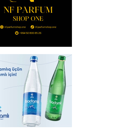
2026
- 14:00
149
in avtomobildə Paşinyana nə
2026
- 13:45
142
entdən Abel Məhərrəmovun oğlu
ğlı SƏRƏNCAM
2026
- 13:30
101
ntdən Xəzər Fərhadov ilə bağlı
NCAM
2026
- 13:15
80