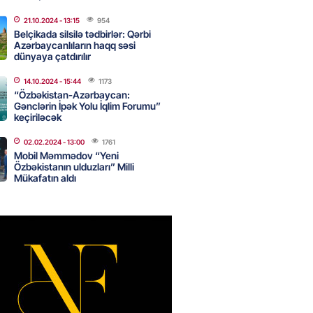
canda sabah 39 dərəcə isti
21.10.2024
- 13:15
954
Belçikada silsilə tədbirlər: Qərbi
Azərbaycanlıların haqq səsi
2026
- 14:30
143
dünyaya çatdırılır
14.10.2024
- 15:44
1173
“Özbəkistan-Azərbaycan:
 Biznes-dən mikro biznes
Gənclərin İpək Yolu İqlim Forumu”
nə 5%-dək endirim
keçiriləcək
2026
- 14:28
139
02.02.2024
- 13:00
1761
Mobil Məmmədov “Yeni
Özbəkistanın ulduzları” Milli
Mükafatın aldı
ıtda avtomobil qaçıran və
kdə mobil telefon oğurlayan
 saxlanılıb
2026
- 14:15
145
 karta istədiyiniz qədər
 edə bilərsiniz – VİDEO