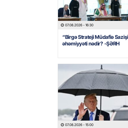
07.08.2026
- 16:30
“Birgə Strateji Müdafiə Saziş
əhəmiyyəti nədir? -ŞƏRH
07.08.2026
- 15:00