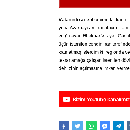
Vətəninfo.az
xəbər verir ki, İranın
yenə Azərbaycanı hədələyib. İranı
vurğulayan Əliəkbər Vilayəti Cənu
üçün istənilən cəhdin İran tərəfind
xatırlatmaq istərdim ki, regionda 
təkrarlamağa çalışan istənilən dövl
dəhlizinin açılmasına imkan vermə
Bizim Youtube kanalımız