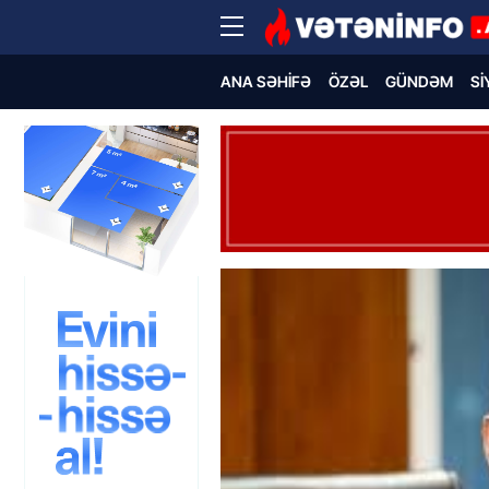
ANA SƏHIFƏ
ÖZƏL
GÜNDƏM
SI