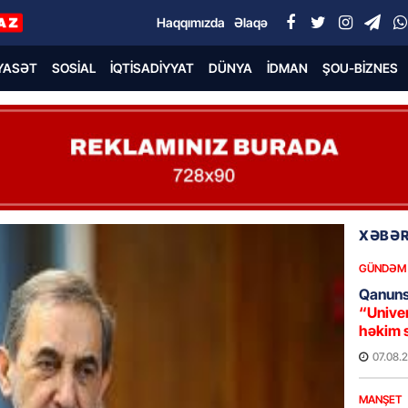
Haqqımızda
Əlaqə
YASƏT
SOSIAL
İQTISADIYYAT
DÜNYA
İDMAN
ŞOU-BIZNES
XƏBƏR
GÜNDƏM
Qanuns
“Univer
həkim 
07.08.
MANŞET