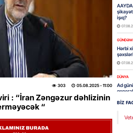
AAYDA-
şikayət
işıq?
07.08.
GÜNDƏM
Hərbi x
şəxslə
07.08.
DÜNYA
Ad günü
303
05.08.2025
- 11:00
general
i : “İran Zəngəzur dəhlizinin
07.08.
BIZ F
verməyəcək “
ÖZƏL
Vet
95 yaşl
bağlı q