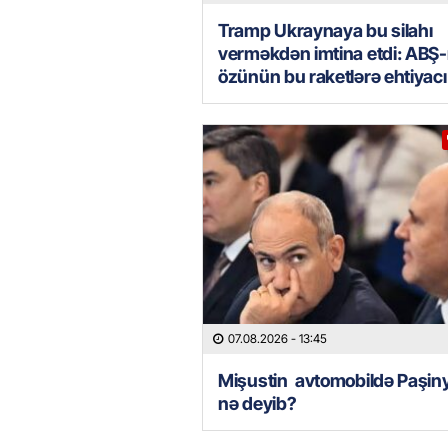
Tramp Ukraynaya bu silahı
verməkdən imtina etdi: ABŞ-
özünün bu raketlərə ehtiyacı
07.08.2026
- 13:45
Mişustin avtomobildə Paşin
nə deyib?