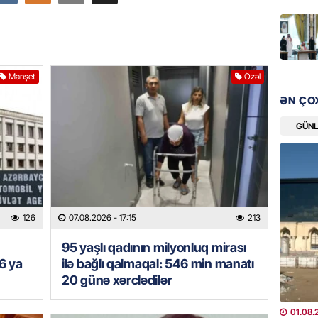
“Liverp
07.08.
HADISƏ
Manşet
Özəl
Tovuzda
qardaşı
ƏN ÇO
07.08.
GÜN
GÜNDƏM
Türkiyə
milyon 
xərclər
126
07.08.2026
- 17:15
213
07.08.
95 yaşlı qadının milyonluq mirası
GÜNDƏM
6 ya
ilə bağlı qalmaqal: 546 min manatı
Malayzi
20 günə xərclədilər
Dosye
07.08.
01.08.