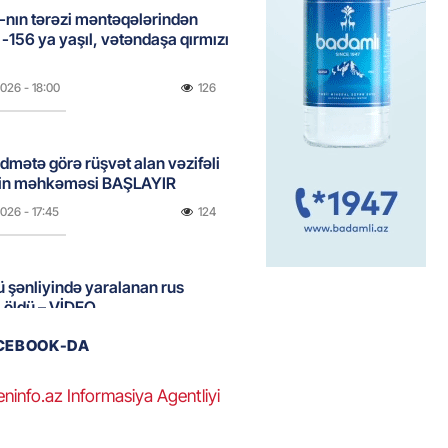
nın tərəzi məntəqələrindən
 -156 ya yaşıl, vətəndaşa qırmızı
2026
- 18:00
126
idmətə görə rüşvət alan vəzifəli
rin məhkəməsi BAŞLAYIR
2026
- 17:45
124
 şənliyində yaralanan rus
 öldü – VİDEO
2026
- 17:30
206
ACEBOOK-DA
eninfo.az Informasiya Agentliyi
ı qadının milyonluq mirası ilə
almaqal: 546 min manatı 20