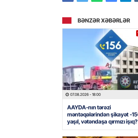
BƏNZƏR XƏBƏRLƏR
07.08.2026
- 18:00
AAYDA-nın tərəzi
məntəqələrindən şikayət -15
yaşıl, vətəndaşa qırmızı işıq?