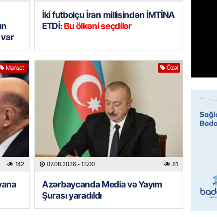
07.08.
İki futbolçu İran millisindən İMTİNA
ın
ETDİ:
Bu ölkəni seçdilər
MANŞET
 var
Mişust
deyib?
07.08.
Manşet
Özəl
GÜNDƏM
Prezid
ilə ba
07.08.
GÜNDƏM
Prezide
142
07.08.2026
- 13:00
81
SƏRƏ
yana
Azərbaycanda Media və Yayım
07.08.
Şurası yaradıldı
ÖZƏL