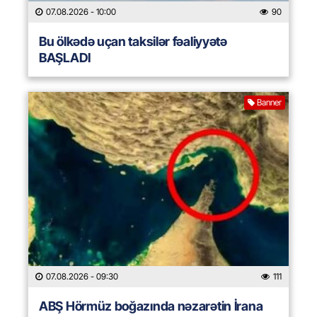
07.08.2026
- 10:00
90
Bu ölkədə uçan taksilər fəaliyyətə
BAŞLADI
Banner
07.08.2026
- 09:30
111
ABŞ Hörmüz boğazında nəzarətin İrana