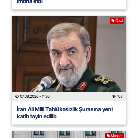
imtina etdi
Özəl
07.08.2026
- 11:30
103
İran Ali Milli Təhlükəsizlik Şurasına yeni
katib təyin edilib
Manşet