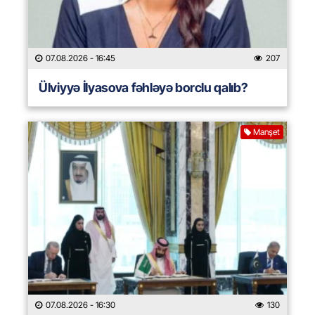
07.08.2026
- 16:45
207
Ülviyyə İlyasova fəhləyə borclu qalıb?
Manşet
07.08.2026
- 16:30
130