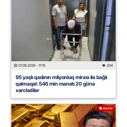
07.08.2026
- 17:15
204
95 yaşlı qadının milyonluq mirası ilə bağlı
qalmaqal: 546 min manatı 20 günə
xərclədilər
Banner