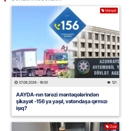
Manşet
07.08.2026
- 18:00
121
AAYDA-nın tərəzi məntəqələrindən
şikayət -156 ya yaşıl, vətəndaşa qırmızı
işıq?
Özəl