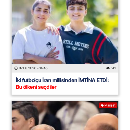
07.08.2026
- 14:45
141
İki futbolçu İran millisindən İMTİNA ETDİ:
Bu ölkəni seçdilər
Manşet