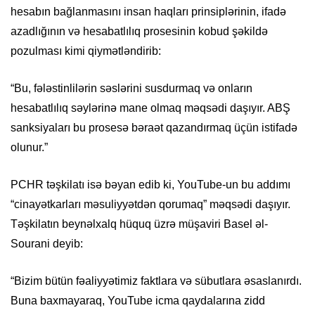
hesabın bağlanmasını insan haqları prinsiplərinin, ifadə
azadlığının və hesabatlılıq prosesinin kobud şəkildə
pozulması kimi qiymətləndirib:
“Bu, fələstinlilərin səslərini susdurmaq və onların
hesabatlılıq səylərinə mane olmaq məqsədi daşıyır. ABŞ
sanksiyaları bu prosesə bəraət qazandırmaq üçün istifadə
olunur.”
PCHR təşkilatı isə bəyan edib ki, YouTube-un bu addımı
“cinayətkarları məsuliyyətdən qorumaq” məqsədi daşıyır.
Təşkilatın beynəlxalq hüquq üzrə müşaviri Basel əl-
Sourani deyib:
“Bizim bütün fəaliyyətimiz faktlara və sübutlara əsaslanırdı.
Buna baxmayaraq, YouTube icma qaydalarına zidd