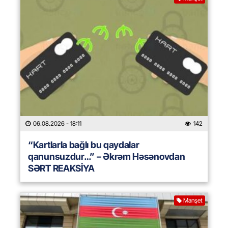
06.08.2026
- 18:11
142
“Kartlarla bağlı bu qaydalar
qanunsuzdur…” – Əkrəm Həsənovdan
SƏRT REAKSİYA
Manşet