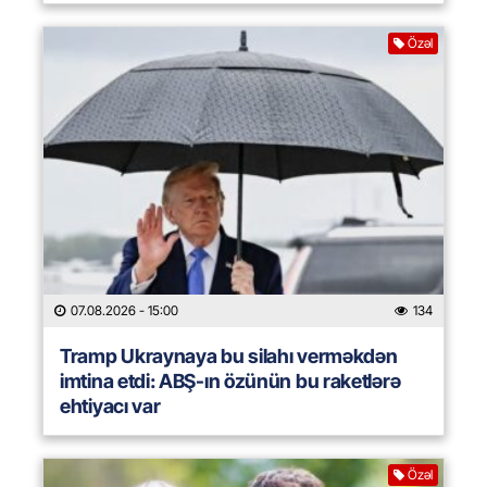
Özəl
07.08.2026
- 15:00
134
Tramp Ukraynaya bu silahı verməkdən
imtina etdi: ABŞ-ın özünün bu raketlərə
ehtiyacı var
Özəl