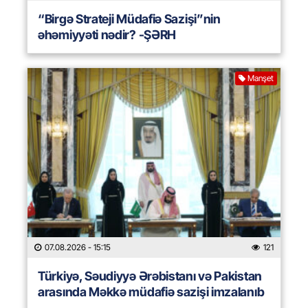
“Birgə Strateji Müdafiə Sazişi”nin
əhəmiyyəti nədir? -ŞƏRH
Manşet
07.08.2026
- 15:15
121
Türkiyə, Səudiyyə Ərəbistanı və Pakistan
arasında Məkkə müdafiə sazişi imzalanıb