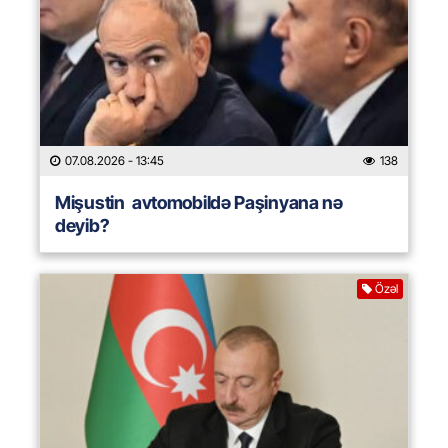
07.08.2026
- 13:45
138
Mişustin avtomobildə Paşinyana nə
deyib?
Özəl