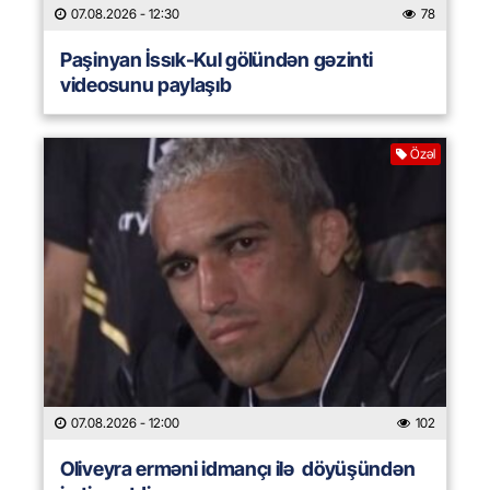
07.08.2026
- 12:30
78
Paşinyan İssık-Kul gölündən gəzinti
videosunu paylaşıb
Özəl
07.08.2026
- 12:00
102
Oliveyra erməni idmançı ilə döyüşündən