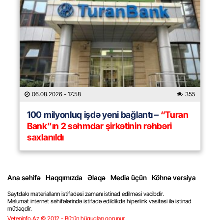
06.08.2026
- 17:58
355
100 milyonluq işdə yeni bağlantı –
“Turan
Bank”ın 2 səhmdar şirkətinin rəhbəri
saxlanıldı
Ana səhifə
Haqqımızda
Əlaqə
Media üçün
Köhnə versiya
Saytdakı materialların istifadəsi zamanı istinad edilməsi vacibdir.
Məlumat internet səhifələrində istifadə edildikdə hiperlink vasitəsi ilə istinad
mütləqdir.
Veteninfo.Az © 2012 - Bütün hüquqları qorunur.