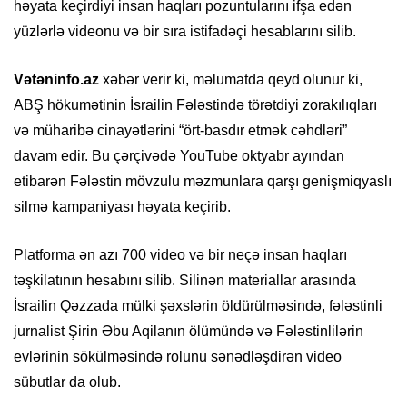
həyata keçirdiyi insan haqları pozuntularını ifşa edən
yüzlərlə videonu və bir sıra istifadəçi hesablarını silib.
Vətəninfo.az
xəbər verir ki, məlumatda qeyd olunur ki,
ABŞ hökumətinin İsrailin Fələstində törətdiyi zorakılıqları
və müharibə cinayətlərini “ört-basdır etmək cəhdləri”
davam edir. Bu çərçivədə YouTube oktyabr ayından
etibarən Fələstin mövzulu məzmunlara qarşı genişmiqyaslı
silmə kampaniyası həyata keçirib.
Platforma ən azı 700 video və bir neçə insan haqları
təşkilatının hesabını silib. Silinən materiallar arasında
İsrailin Qəzzada mülki şəxslərin öldürülməsində, fələstinli
jurnalist Şirin Əbu Aqilanın ölümündə və Fələstinlilərin
evlərinin sökülməsində rolunu sənədləşdirən video
sübutlar da olub.