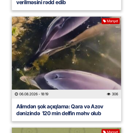
verilməsini rədd edib
Manşet
06.08.2026
- 18:19
306
Alimdən şok açıqlama: Qara və Azov
dənizində 120 min delfin məhv olub
Manşet