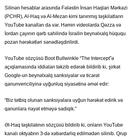
Silinən hesablar arasında Fələstin İnsan Haqları Mərkəzi
(PCHR), Al-Haq və Al-Mezan kimi tanınmış təşkilatların
YouTube kanalları da var. Həmin videolarda Qəzza və
İordan çayının qərb sahilində İsrailin beynəlxalq hüququ
pozan hərəkətləri sənədləşdirilirdi.
YouTube sözçüsü Boot Bullwinkle “The Intercept”ə
açıqlamasında iddiaları təkzib edərək bildirib ki, şirkət
Google-un beynəlxalq sanksiyalar və ticarət
qanunvericiliyinə uyğunluq siyasətinə əməl edir:
“Biz tətbiq olunan sanksiyalara uyğun hərəkət edirik və
qanunlara riayət etməyə sadiqik.”
Əl-Haq təşkilatının sözçüsü bildirib ki, onların YouTube
kanalı oktyabrın 3-də xəbərdarlıq edilmədən silinib. Qrup