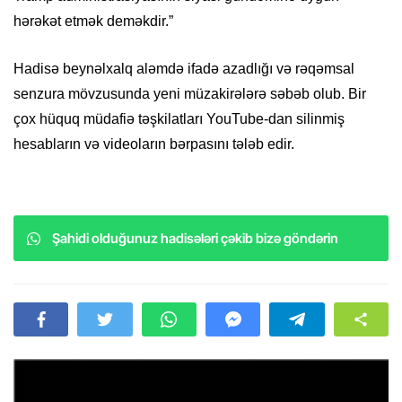
hərəkət etmək deməkdir.”
Hadisə beynəlxalq aləmdə ifadə azadlığı və rəqəmsal
senzura mövzusunda yeni müzakirələrə səbəb olub. Bir
çox hüquq müdafiə təşkilatları YouTube-dan silinmiş
hesabların və videoların bərpasını tələb edir.
Şahidi olduğunuz hadisələri çəkib bizə göndərin