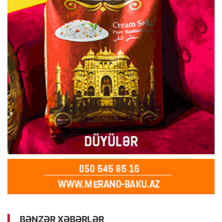
BƏNZƏR XƏBƏRLƏR