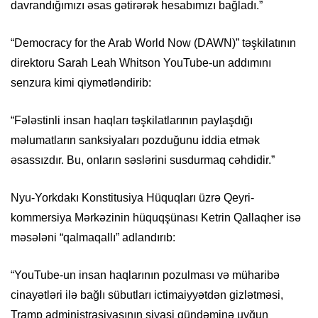
davrandığımızı əsas gətirərək hesabımızı bağladı.”
“Democracy for the Arab World Now (DAWN)” təşkilatının
direktoru Sarah Leah Whitson YouTube-un addımını
senzura kimi qiymətləndirib:
“Fələstinli insan haqları təşkilatlarının paylaşdığı
məlumatların sanksiyaları pozduğunu iddia etmək
əsassızdır. Bu, onların səslərini susdurmaq cəhdidir.”
Nyu-Yorkdakı Konstitusiya Hüquqları üzrə Qeyri-
kommersiya Mərkəzinin hüquqşünası Ketrin Qallaqher isə
məsələni “qalmaqallı” adlandırıb:
“YouTube-un insan haqlarının pozulması və müharibə
cinayətləri ilə bağlı sübutları ictimaiyyətdən gizlətməsi,
Tramp administrasiyasının siyasi gündəminə uyğun