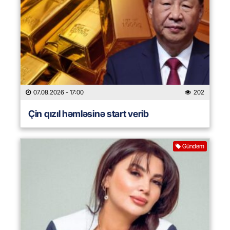
07.08.2026
- 17:00
202
Çin qızıl həmləsinə start verib
Gündəm