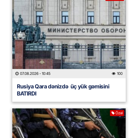
07.08.2026
- 10:45
100
Rusiya Qara dənizdə üç yük gəmisini
BATIRDI
Özəl