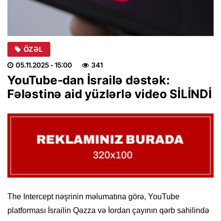
ÖZƏL
05.11.2025
- 15:00
341
YouTube-dan İsrailə dəstək:
Fələstinə aid yüzlərlə video SİLİNDİ
The Intercept nəşrinin məlumatına görə, YouTube
platforması İsrailin Qəzza və İordan çayının qərb sahilində