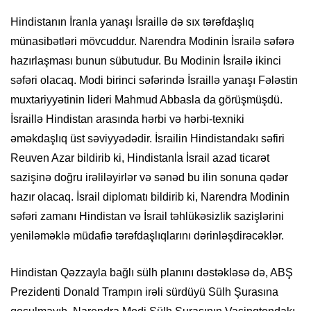
Hindistanın İranla yanaşı İsraillə də sıx tərəfdaşlıq
münasibətləri mövcuddur. Narendra Modinin İsrailə səfərə
hazırlaşması bunun sübutudur. Bu Modinin İsrailə ikinci
səfəri olacaq. Modi birinci səfərində İsraillə yanaşı Fələstin
muxtariyyətinin lideri Mahmud Abbasla da görüşmüşdü.
İsraillə Hindistan arasında hərbi və hərbi-texniki
əməkdaşlıq üst səviyyədədir. İsrailin Hindistandakı səfiri
Reuven Azar bildirib ki, Hindistanla İsrail azad ticarət
sazişinə doğru irəliləyirlər və sənəd bu ilin sonuna qədər
hazır olacaq. İsrail diplomatı bildirib ki, Narendra Modinin
səfəri zamanı Hindistan və İsrail təhlükəsizlik sazişlərini
yeniləməklə müdafiə tərəfdaşlıqlarını dərinləşdirəcəklər.
Hindistan Qəzzayla bağlı sülh planını dəstəkləsə də, ABŞ
Prezidenti Donald Trampın irəli sürdüyü Sülh Şurasına