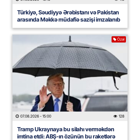
Türkiyə, Səudiyyə Ərəbistanı və Pakistan
arasında Məkkə müdafiə sazişi imzalanıb
Özəl
07.08.2026
- 15:00
128
Tramp Ukraynaya bu silahı verməkdən
imtina etdi: ABŞ-ın özünün bu raketlərə