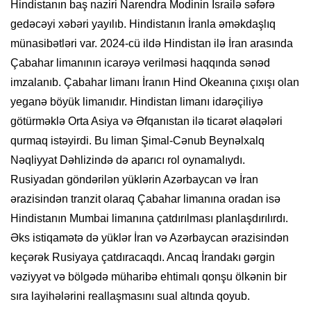
Hindistanın baş naziri Narendra Modinin İsrailə səfərə
gedəcəyi xəbəri yayılıb. Hindistanın İranla əməkdaşlıq
münasibətləri var. 2024-cü ildə Hindistan ilə İran arasında
Çabahar limanının icarəyə verilməsi haqqında sənəd
imzalanıb. Çabahar limanı İranın Hind Okeanına çıxışı olan
yeganə böyük limanıdır. Hindistan limanı idarəçiliyə
götürməklə Orta Asiya və Əfqanıstan ilə ticarət əlaqələri
qurmaq istəyirdi. Bu liman Şimal-Cənub Beynəlxalq
Nəqliyyat Dəhlizində də aparıcı rol oynamalıydı.
Rusiyadan göndərilən yüklərin Azərbaycan və İran
ərazisindən tranzit olaraq Çabahar limanına oradan isə
Hindistanın Mumbai limanına çatdırılması planlaşdırılırdı.
Əks istiqamətə də yüklər İran və Azərbaycan ərazisindən
keçərək Rusiyaya çatdıracaqdı. Ancaq İrandakı gərgin
vəziyyət və bölgədə müharibə ehtimalı qonşu ölkənin bir
sıra layihələrini reallaşmasını sual altında qoyub.