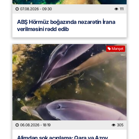
07.08.2026
- 09:30
111
ABŞ Hörmüz boğazında nəzarətin İrana
verilməsini rədd edib
Manşet
06.08.2026
- 18:19
305
Alimdən şok açıqlama: Qara və Azov