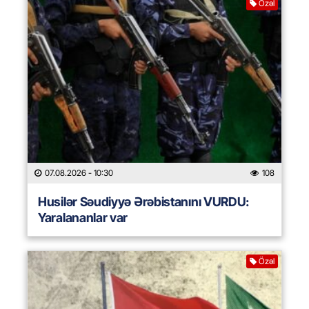
Özəl
07.08.2026
- 10:30
108
Husilər Səudiyyə Ərəbistanını VURDU:
Yaralananlar var
Özəl