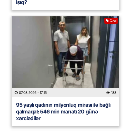
işıq?
Özəl
07.08.2026
- 17:15
188
95 yaşlı qadının milyonluq mirası ilə bağlı
qalmaqal: 546 min manatı 20 günə
xərclədilər