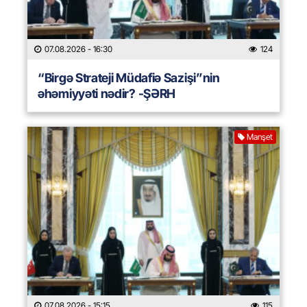
07.08.2026
- 16:30
124
“Birgə Strateji Müdafiə Sazişi”nin
əhəmiyyəti nədir? -ŞƏRH
Manşet
07.08.2026
- 15:15
115