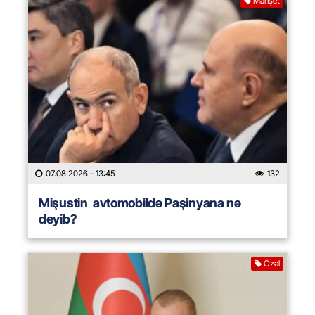
Manşet
07.08.2026
- 13:45
132
Mişustin avtomobildə Paşinyana nə
deyib?
Özəl