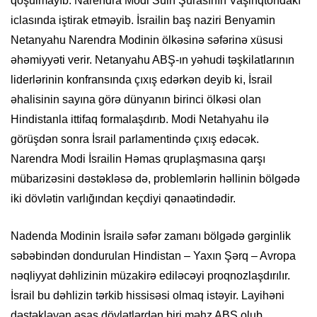
qoşulmayıb. Narendra Modi Sülh Şurasının Vaşinqtondakı
iclasında iştirak etməyib. İsrailin baş naziri Benyamin
Netanyahu Narendra Modinin ölkəsinə səfərinə xüsusi
əhəmiyyəti verir. Netanyahu ABŞ-ın yəhudi təşkilatlarının
liderlərinin konfransında çıxış edərkən deyib ki, İsrail
əhalisinin sayına görə dünyanın birinci ölkəsi olan
Hindistanla ittifaq formalaşdırıb. Modi Netahyahu ilə
görüşdən sonra İsrail parlamentində çıxış edəcək.
Narendra Modi İsrailin Həmas qruplaşmasına qarşı
mübarizəsini dəstəkləsə də, problemlərin həllinin bölgədə
iki dövlətin varlığından keçdiyi qənaətindədir.
Nadenda Modinin İsrailə səfər zamanı bölgədə gərginlik
səbəbindən dondurulan Hindistan – Yaxın Şərq – Avropa
nəqliyyat dəhlizinin müzakirə ediləcəyi proqnozlaşdırılır.
İsrail bu dəhlizin tərkib hissisəsi olmaq istəyir. Layihəni
dəstəkləyən əsas dövlətlərdən biri məhz ABŞ olub.