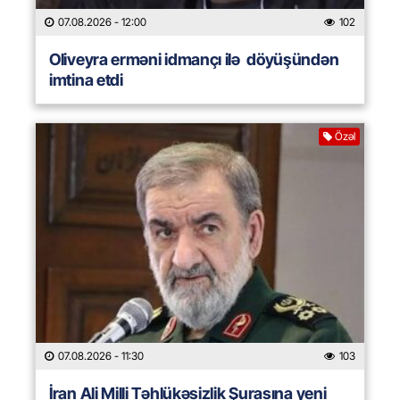
07.08.2026
- 12:00
102
Oliveyra erməni idmançı ilə döyüşündən
imtina etdi
Özəl
07.08.2026
- 11:30
103
İran Ali Milli Təhlükəsizlik Şurasına yeni