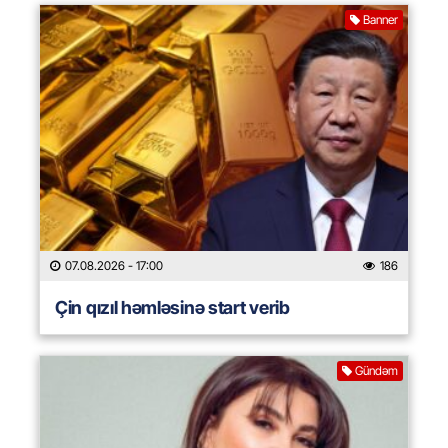
Banner
07.08.2026
- 17:00
186
Çin qızıl həmləsinə start verib
Gündəm