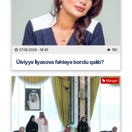
07.08.2026
- 16:45
192
Ülviyyə İlyasova fəhləyə borclu qalıb?
Manşet