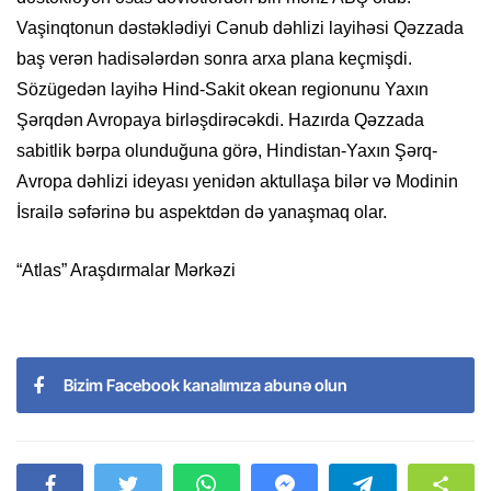
Vaşinqtonun dəstəklədiyi Cənub dəhlizi layihəsi Qəzzada
baş verən hadisələrdən sonra arxa plana keçmişdi.
Sözügedən layihə Hind-Sakit okean regionunu Yaxın
Şərqdən Avropaya birləşdirəcəkdi. Hazırda Qəzzada
sabitlik bərpa olunduğuna görə, Hindistan-Yaxın Şərq-
Avropa dəhlizi ideyası yenidən aktullaşa bilər və Modinin
İsrailə səfərinə bu aspektdən də yanaşmaq olar.
“Atlas” Araşdırmalar Mərkəzi
Bizim Facebook kanalımıza abunə olun