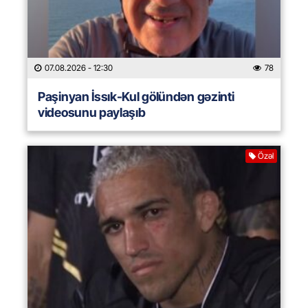
07.08.2026
- 12:30
78
Paşinyan İssık-Kul gölündən gəzinti
videosunu paylaşıb
Özəl