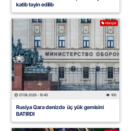
katib təyin edilib
Manşet
07.08.2026
- 10:45
100
Rusiya Qara dənizdə üç yük gəmisini
BATIRDI