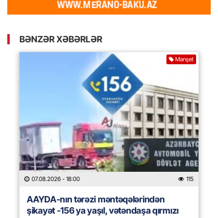
BƏNZƏR XƏBƏRLƏR
Manşet
07.08.2026
- 18:00
115
AAYDA-nın tərəzi məntəqələrindən
şikayət -156 ya yaşıl, vətəndaşa qırmızı