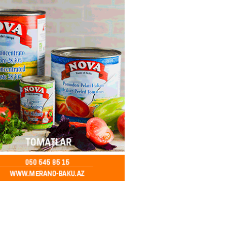
2026
- 17:15
109
boğazı tezliklə açılacaq- Tramp
2026
- 17:00
205
 Bank-ın istiqrazlarına tələbat
ış həcmini üç dəfəyə yaxın
i
2026
- 16:59
203
bolçu “Real Madrid”dən GETDİ
2026
- 16:45
202