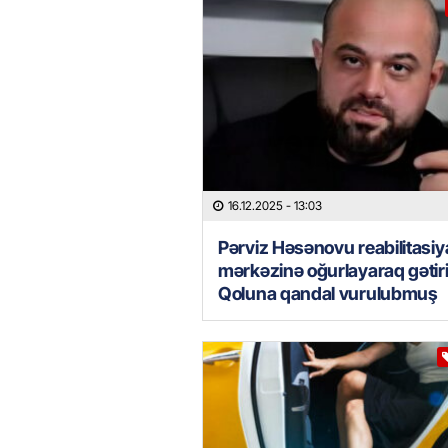
16.12.2025
- 13:03
Pərviz Həsənovu reabilitasiy
mərkəzinə oğurlayaraq gətiri
Qoluna qandal vurulubmu