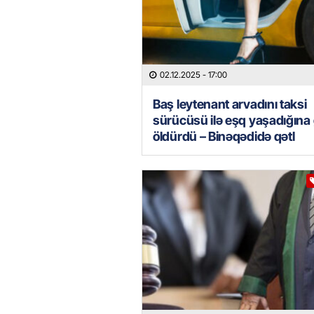
02.12.2025
- 17:00
Baş leytenant arvadını taksi
sürücüsü ilə eşq yaşadığına
öldürdü – Binəqədidə qətl