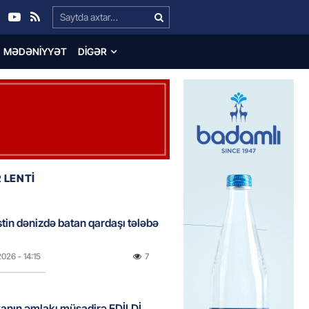
Search…
MƏDƏNIYYƏT
DIGƏR
 LENTİ
stin dənizdə batan qardaşı tələbə
2026
- 14:15
7
anın əmlakı müsadirə EDİLDİ