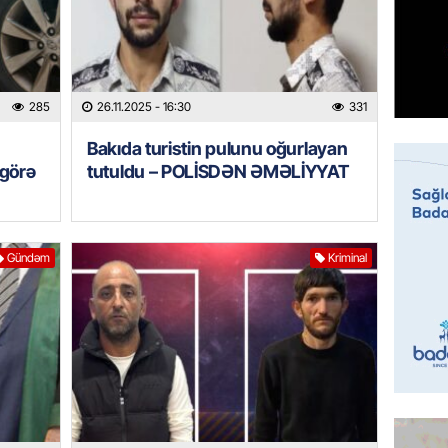
Şirvan 
ADSEA 
bərpa e
05.08.
285
26.11.2025
- 16:30
331
İDMAN
Bakıda turistin pulunu oğurlayan
Bu gün
 görə
tutuldu – POLİSDƏN ƏMƏLİYYAT
klubu i
05.08.
ÖZƏL
Gündəm
Kriminal
Ukrayn
Almani
qaldı
05.08.
HADISƏ
Evdən 5
əşyalar