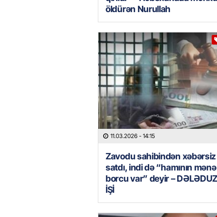
öldürən Nurullah
11.03.2026
- 14:15
Zavodu sahibindən xəbərsiz
satdı, indi də “hamının mənə
borcu var” deyir – DƏLƏD
İŞİ