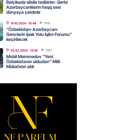
Belçikada silsilə tədbirlər: Qərbi
ilərə yağış yağıb
Azərbaycanlıların haqq səsi
dünyaya çatdırılır
2026
- 10:30
61
14.10.2024
- 15:44
1170
“Özbəkistan-Azərbaycan:
Gənclərin İpək Yolu İqlim Forumu”
yə yayda qar yağdı
keçiriləcək
2026
- 10:15
79
02.02.2024
- 13:00
1757
Mobil Məmmədov “Yeni
Özbəkistanın ulduzları” Milli
Mükafatın aldı
ada Xirosima qurbanlarının
i yad ediləcək
2026
- 10:00
73
Qənizadə açıqlama verdi
2026
- 09:45
74