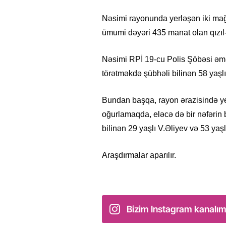
Nəsimi rayonunda yerləşən iki mağ
ümumi dəyəri 435 manat olan qızıl-
Nəsimi RPİ 19-cu Polis Şöbəsi əmək
törətməkdə şübhəli bilinən 58 yaşl
Bundan başqa, rayon ərazisində ye
oğurlamaqda, eləcə də bir nəfərin
bilinən 29 yaşlı V.Əliyev və 53 yaş
Araşdırmalar aparılır.
Bizim Instagram kanalım