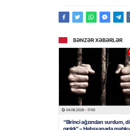
BƏNZƏR XƏBƏRLƏR
04.08.2026
- 17:00
“Birinci ağzından vurdum, di
qırıldı” – Həbsxanada məh