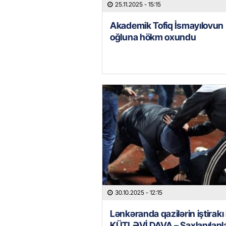
25.11.2025
- 15:15
Akademik Tofiq İsmayılovun
oğluna hökm oxundu
30.10.2025
- 12:15
Lənkəranda qazilərin iştirakı 
KÜTLƏVİ DAVA – Saxlanılanla