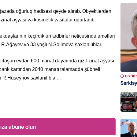
GÜNDƏM
azada oğurluq hadisəsi qeydə alınıb. Obyektlərdən
Azərba
zinət əşyası və kosmetik vasitələr oğurlanıb.
Rusiya 
06.08.
daşlarının keçirdikləri tədbirlər nəticəsində əməlləri
BANNER
ı R.Ağayev və 33 yaşlı N.Səlimova saxlanılıblar.
ABŞ-da 
gələcək
rləşən evdən 600 manat dəyərində qızıl-zinət əşyası
qadağa 
 bank kartından 2040 manatı talamaqda şübhəli
06.08.
06.08.
lı R.Hüseynov saxlanılıblar.
Sarkisy
GÜNDƏM
Rusiya
istəyir
06.08.
GÜNDƏM
ıza abunə olun
Hamımı