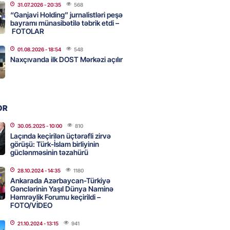
31.07.2026
- 20:35
568
2026
- 11:30
78
“Ganjavi Holding” jurnalistləri peşə
bayramı münasibətilə təbrik etdi –
FOTOLAR
 xanım bəstəkar necə qətlə
01.08.2026
- 18:54
548
Naxçıvanda ilk DOST Mərkəzi açılır
di? – VİDEO
2026
- 11:15
61
OR
əb ölkələrinə zərbə endirməklə
ir
30.05.2025
- 10:00
810
Laçında keçirilən üçtərəfli zirvə
2026
- 11:00
68
görüşü: Türk-İslam birliyinin
güclənməsinin təzahürü
28.10.2024
- 14:35
1180
 Qara dənizdə mülki gəmilərə
Ankarada Azərbaycan-Türkiyə
rı qəbuledilməz hesab edir
Gənclərinin Yaşıl Dünya Naminə
Həmrəylik Forumu keçirildi –
2026
- 10:45
76
FOTO/VİDEO
21.10.2024
- 13:15
941
TEOROLOGIYA