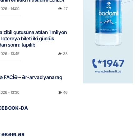
2026
- 14:00
27
a zibil qutusuna atılan 1 milyon
lotereya bileti iki günlük
dan sonra tapılıb
2026
- 13:45
33
ə FACİƏ – Ər-arvad yanaraq
2026
- 13:30
46
ACEBOOK-DA
İranla müharibəyə yox, sülhə
k verərdim
2026
- 13:15
45
XƏBƏRLƏR