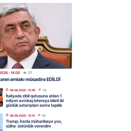
ycan üzərindən Ermənistana
buğdası gedib
2026
- 13:00
53
qalma müddətinizi aşsanız,
də ABŞ-a girişinizə daimi
qoyula bilər
2026
- 12:45
47
2026
- 14:00
27
anın əmlakı müsadirə EDİLDİ
06.08.2026
- 13:45
33
 Qafanda baş konsulluq açmaq
İtaliyada zibil qutusuna atılan 1
milyon avroluq lotereya bileti iki
günlük axtarışdan sonra tapılıb
2026
- 12:30
63
06.08.2026
- 13:15
45
Tramp: İranla müharibəyə yox,
sülhə üstünlük verərdim
z niyə davamlı olaraq yorğunuq