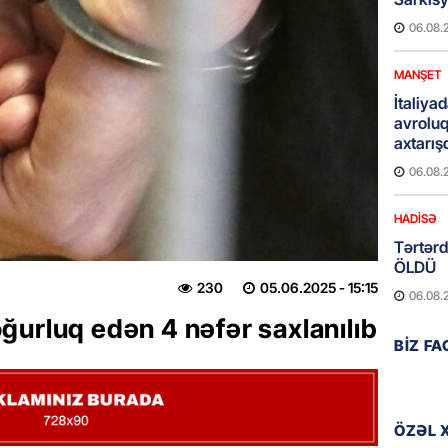
06.08.
MANŞET
İtaliyad
avroluq 
axtarış
06.08.
HADISƏ
Tərtərd
ÖLDÜ
230
05.06.2025
- 15:15
06.08.
ğurluq edən 4 nəfər saxlanılıb
BANNER
BIZ F
Tramp: 
üstünlü
06.08.
ÖZƏL 