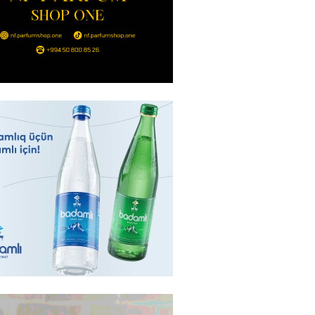
bölgəsində problem bitdi –
Şurvan kanalını qısa müddətdə
lədi
2026
- 22:08
322
 “Sabah” Danimarkada “Orhus”
lə qarşılaşacaq
2026
- 17:45
327
aya məxsus təyyarə
yada dron hücumuna məruz
2026
- 17:30
186
 min manatlıq qızıl-zinət
ı oğurlayan şəxs saxlanılıb