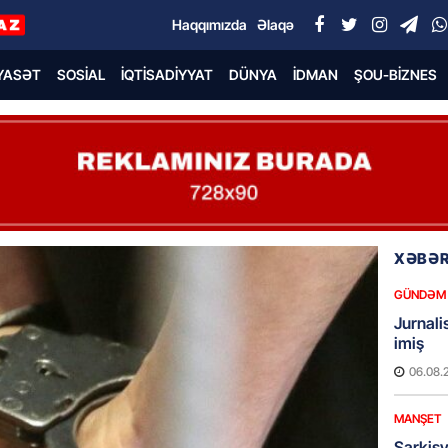
Haqqımızda
Əlaqə
YASƏT
SOSIAL
İQTISADIYYAT
DÜNYA
İDMAN
ŞOU-BIZNES
XƏBƏR
GÜNDƏM
Jurnali
imiş
06.08.
MANŞET
Sarkisy