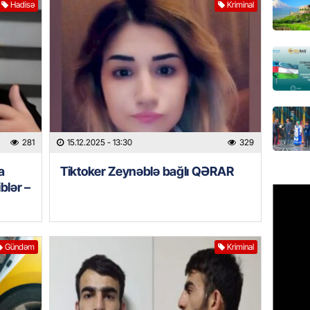
Hadisə
Kriminal
Bu əraz
06.08.
BANNER
Bu ölkə
06.08.
GÜNDƏM
281
15.12.2025
- 13:30
329
Yaponiy
a
Tiktoker Zeynəblə bağlı QƏRAR
xatirəs
blər –
06.08.
ş
GÜNDƏM
Çingiz 
Gündəm
Kriminal
06.08.
GÜNDƏM