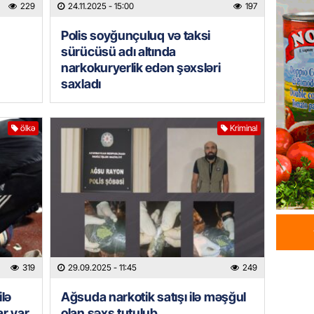
229
24.11.2025
- 15:00
197
05.08.
Polis soyğunçuluq və taksi
sürücüsü adı altında
ÖZƏL
narkokuryerlik edən şəxsləri
Hörmüz 
saxladı
05.08.
REKLAM
ölkə
Kriminal
Kapital
buraxıl
üstələd
05.08.
İDMAN
Bu fut
05.08.
319
29.09.2025
- 11:45
249
ilə
Ağsuda narkotik satışı ilə məşğul
DÜNYA
r var
olan şəxs tutulub