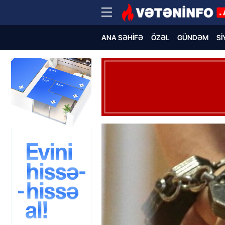
ANA SƏHIFƏ
ÖZƏL
GÜNDƏM
SI