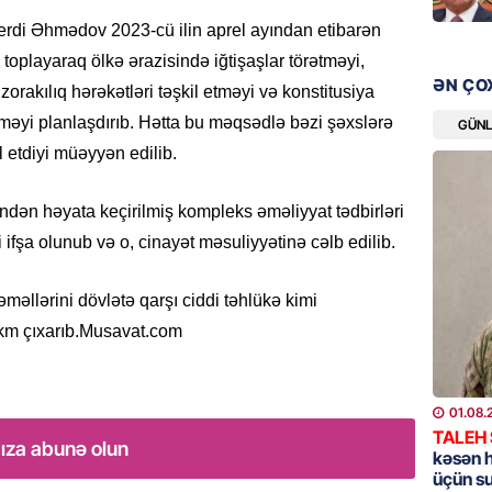
verdi Əhmədov 2023-cü ilin aprel ayından etibarən
GÜNDƏM
a toplayaraq ölkə ərazisində iğtişaşlar törətməyi,
Məleyk
ƏN ÇO
rakılıq hərəkətləri təşkil etməyi və konstitusiya
çağırı
rməyi planlaşdırıb. Hətta bu məqsədlə bəzi şəxslərə
GÜN
06.08.
il etdiyi müəyyən edilib.
GÜNDƏM
indən həyata keçirilmiş kompleks əməliyyat tədbirləri
YAP Səb
“Şəhərs
ifşa olunub və o, cinayət məsuliyyətinə cəlb edilib.
çərçivə
veteranl
FOTOL
lərini dövlətə qarşı ciddi təhlükə kimi
ökm çıxarıb.Musavat.com
06.08.
GÜNDƏM
01.08.
Tramp H
TALEH
ıza abunə olun
06.08.
kəsən 
üçün s