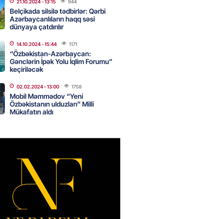
21.10.2024
- 13:15
944
Belçikada silsilə tədbirlər: Qərbi
Azərbaycanlıların haqq səsi
dünyaya çatdırılır
Star kartını indi sifariş
ağdlaşdırmanı komissiyasız
14.10.2024
- 15:44
1171
“Özbəkistan-Azərbaycan:
Gənclərin İpək Yolu İqlim Forumu”
2026
- 15:07
83
keçiriləcək
02.02.2024
- 13:00
1758
Mobil Məmmədov “Yeni
ntlikdə sədr müavinini AZCON
Özbəkistanın ulduzları” Milli
edəcək
Mükafatın aldı
2026
- 15:00
70
ycan Ukraynaya qaz tədarük
 hazırdır – Ceyhun Bayramov
2026
- 14:45
71