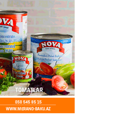
ə FACİƏ – Ər-arvad yanaraq
2026
- 13:30
79
İranla müharibəyə yox, sülhə
k verərdim
2026
- 13:15
78
ycan üzərindən Ermənistana
buğdası gedib
2026
- 13:00
80
qalma müddətinizi aşsanız,
də ABŞ-a girişinizə daimi
qoyula bilər