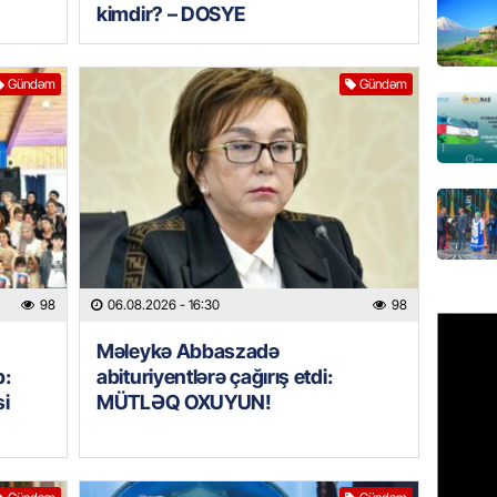
kimdir? – DOSYE
REKLAM
Birbank 
Gündəm
Gündəm
edin, n
edin
06.08.
ÖLKƏ
Bu age
təyin 
06.08.
98
06.08.2026
- 16:30
98
MANŞET
Məleykə Abbaszadə
Azərba
b:
abituriyentlərə çağırış etdi:
etməyə
si
MÜTLƏQ OXUYUN!
06.08.
GÜNDƏM