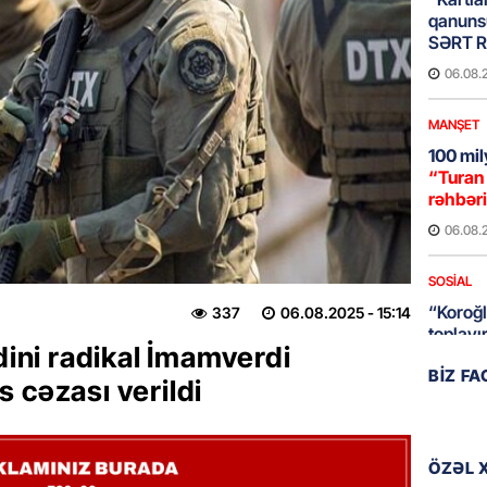
qanuns
SƏRT 
06.08.
MANŞET
100 mil
“Turan 
rəhbəri
06.08.
SOSIAL
“Koroğl
337
06.08.2025
- 15:14
toplayı
dini radikal İmamverdi
06.08.
BIZ F
 cəzası verildi
GÜNDƏM
Əsaslı 
dəyişi
ÖZƏL 