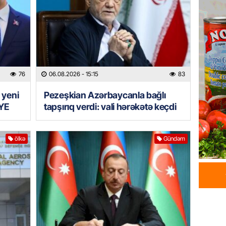
HADISƏ
Tərtərd
ÖLDÜ
06.08.
BANNER
76
06.08.2026
- 15:15
83
Tramp: 
üstünlü
 yeni
Pezeşkian Azərbaycanla bağlı
06.08.
YE
tapşırıq verdi: vali hərəkətə keçdi
GÜNDƏM
ölkə
Gündəm
Azərba
Rusiya 
06.08.
BANNER
ABŞ-da 
gələcək
qadağa 