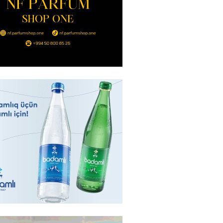
nt Əliyev 2 diplomatı geri çağırdı
2026
- 14:30
77
stin dənizdə batan qardaşı tələbə
2026
- 14:15
75
anın əmlakı müsadirə EDİLDİ
2026
- 14:00
79
a zibil qutusuna atılan 1 milyon
lotereya bileti iki günlük
dan sonra tapılıb
2026
- 13:45
67