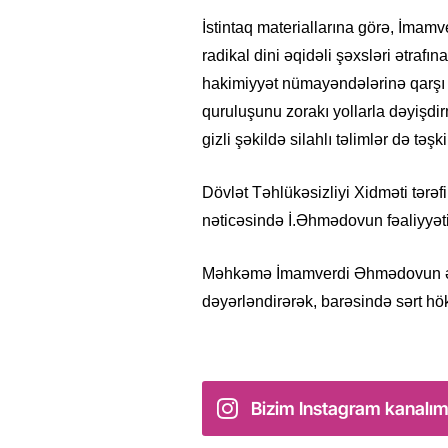
İstintaq materiallarına görə, İmam
radikal dini əqidəli şəxsləri ətrafın
hakimiyyət nümayəndələrinə qarşı zo
quruluşunu zorakı yollarla dəyişdi
gizli şəkildə silahlı təlimlər də təşk
Dövlət Təhlükəsizliyi Xidməti tərəf
nəticəsində İ.Əhmədovun fəaliyyəti 
Məhkəmə İmamverdi Əhmədovun əməl
dəyərləndirərək, barəsində sərt h
Bizim Instagram kanalım