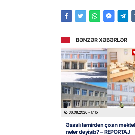
BƏNZƏR XƏBƏRLƏR
06.08.2026
- 17:15
Əsaslı təmirdən çıxan məkt
nələr dəyişib? – REPORTAJ