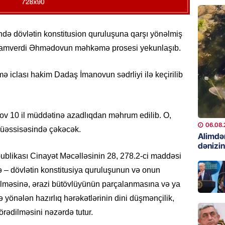
06.08.
GÜNDƏM
ə dövlətin konstitusion quruluşuna qarşı yönəlmiş
Preziden
 İmamverdi Əhmədovun məhkəmə prosesi yekunlaşıb.
etdiyi 
DOSYE
ə iclası hakim Dadaş İmanovun sədrliyi ilə keçirilib
06.08.
GÜNDƏM
David S
 10 il müddətinə azadlıqdan məhrum edilib. O,
bağlı a
06.08.
müəssisəsində çəkəcək.
əhəmiyy
Alimdə
dənizin
etdirmi
likası Cinayət Məcəlləsinin 28, 278.2-ci maddəsi
06.08.
də – dövlətin konstitusiya quruluşunun və onun
rilməsinə, ərazi bütövlüyünün parçalanmasına və ya
DÜNYA
Hakan F
ə yönələn hazırlıq hərəkətlərinin dini düşmənçilik,
əl-Şeyb
örədilməsini nəzərdə tutur.
06.08.