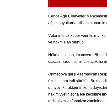
Gəncə Ağır Cinayətlər Məhkəməsind
ağır cinayətlərdə ittiham olunan
Vətəninfo.az xəbər verir ki, məhkəm
və hökm elan olunub.
Hökmə əsasən, İmamverdi Əhmədov
cəzasını ciddi rejimli cəzaçəkmə 
Əhmədova qarşı Azərbaycan Respub
üzrə ittiham irəli sürülüb. Bu mad
dünyəvi xarakterinin zorla dəyişdi
hakimiyyətin zorla ələ keçirilməsin
radikalizm və fanatizm zəminində t