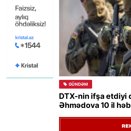
GÜNDƏM
DTX-nin ifşa etdiyi 
Əhmədova 10 il həbs