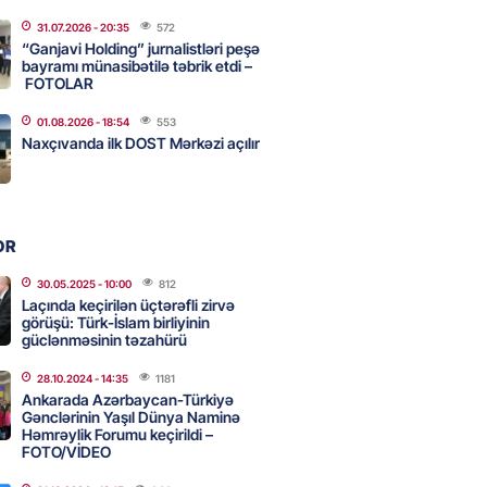
31.07.2026
- 20:35
572
ycanın UNESCO-dakı yeni
“Ganjavi Holding” jurnalistləri peşə
ndəsi kimdir? – DOSYE
bayramı münasibətilə təbrik etdi –
FOTOLAR
2026
- 16:00
76
01.08.2026
- 18:54
553
Naxçıvanda ilk DOST Mərkəzi açılır
ərimizi pozan 26 nəfər tutuldu
2026
- 15:45
79
OR
aşqırdıstan və Yaroslavldakı
30.05.2025
- 10:00
812
Laçında keçirilən üçtərəfli zirvə
mal zavodunu vurub
görüşü: Türk-İslam birliyinin
2026
güclənməsinin təzahürü
- 15:30
80
28.10.2024
- 14:35
1181
Ankarada Azərbaycan-Türkiyə
Gənclərinin Yaşıl Dünya Naminə
an Azərbaycanla bağlı tapşırıq
Həmrəylik Forumu keçirildi –
vali hərəkətə keçdi
FOTO/VİDEO
2026
- 15:15
83