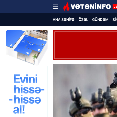
ANA SƏHIFƏ
ÖZƏL
GÜNDƏM
SI