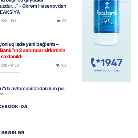
uzdur…” – Əkrəm Həsənovdan
REAKSİYA
2026
- 18:11
86
yonluq işdə yeni bağlantı –
Bank”ın 2 səhmdar şirkətinin
 saxlanıldı
2026
- 17:58
162
u”da avtomobillərdən kim pul
r?
2026
- 17:30
86
ACEBOOK-DA
təmirdən çıxan məktəbdə nələr
b? – REPORTAJ
XƏBƏRLƏR