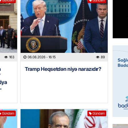
Gündəm
Gündəm
Prezide
06.08.
GÜNDƏM
Jurnali
imiş
06.08.
163
06.08.2026
- 16:15
89
MANŞET
Sarkisy
a
Tramp Heqsetdən niyə narazıdır?
”
06.08.
tiya
–
MANŞET
İtaliyad
avroluq 
axtarış
Gündəm
Gündəm
06.08.