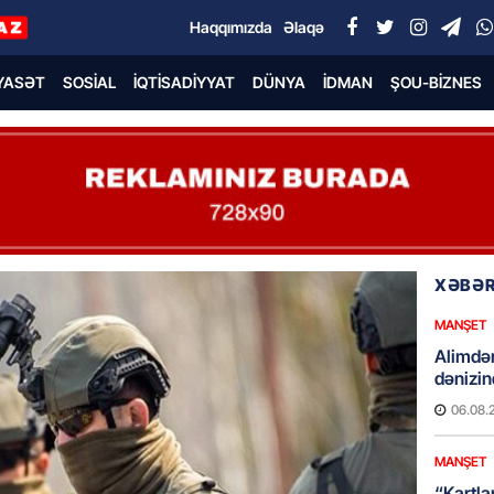
Haqqımızda
Əlaqə
YASƏT
SOSIAL
İQTISADIYYAT
DÜNYA
İDMAN
ŞOU-BIZNES
XƏBƏR
MANŞET
Alimdə
dənizin
06.08.
MANŞET
“Kartla