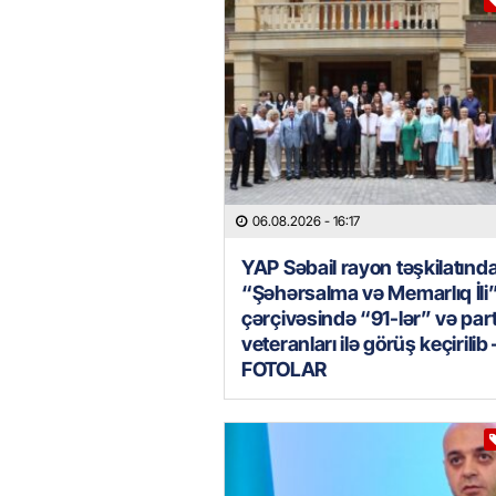
06.08.2026
- 16:17
YAP Səbail rayon təşkilatınd
“Şəhərsalma və Memarlıq İli
çərçivəsində “91-lər” və par
veteranları ilə görüş keçirilib 
FOTOLAR