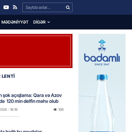
Search…
MƏDƏNIYYƏT
DIGƏR
 LENTİ
n şok açıqlama: Qara və Azov
də 120 min delfin məhv olub
2026
- 18:19
106
rla bağlı bu qaydalar