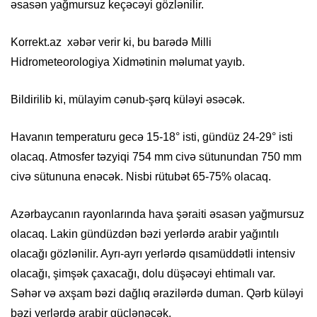
əsasən yağmursuz keçəcəyi gözlənilir.
Korrekt.az xəbər verir ki, bu barədə Milli
Hidrometeorologiya Xidmətinin məlumat yayıb.
Bildirilib ki, mülayim cənub-şərq küləyi əsəcək.
Havanın temperaturu gecə 15-18° isti, gündüz 24-29° isti
olacaq. Atmosfer təzyiqi 754 mm civə sütunundan 750 mm
civə sütununa enəcək. Nisbi rütubət 65-75% olacaq.
Azərbaycanın rayonlarında hava şəraiti əsasən yağmursuz
olacaq. Lakin gündüzdən bəzi yerlərdə arabir yağıntılı
olacağı gözlənilir. Ayrı-ayrı yerlərdə qısamüddətli intensiv
olacağı, şimşək çaxacağı, dolu düşəcəyi ehtimalı var.
Səhər və axşam bəzi dağlıq ərazilərdə duman. Qərb küləyi
bəzi yerlərdə arabir güclənəcək.