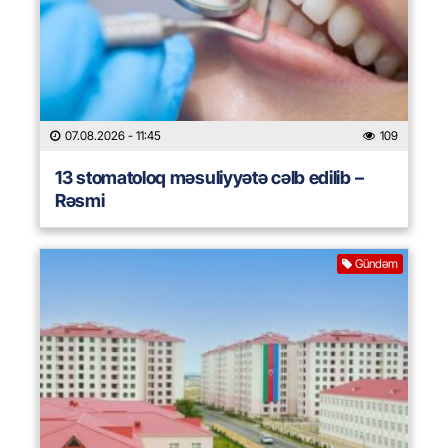
07.08.2026
- 11:45
109
13 stomatoloq məsuliyyətə cəlb edilib –
Rəsmi
Gündəm