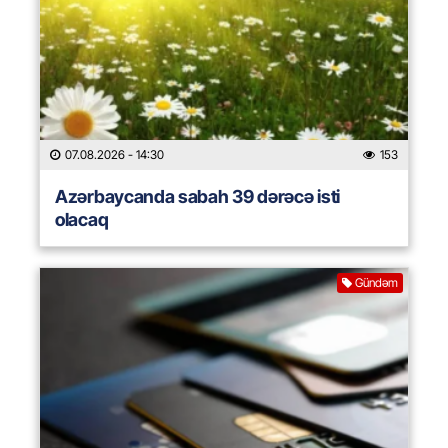
07.08.2026
- 14:30
153
Azərbaycanda sabah 39 dərəcə isti
olacaq
Gündəm