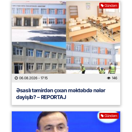
Gündəm
06.08.2026
- 17:15
146
Əsaslı təmirdən çıxan məktəbdə nələr
dəyişib? – REPORTAJ
Gündəm