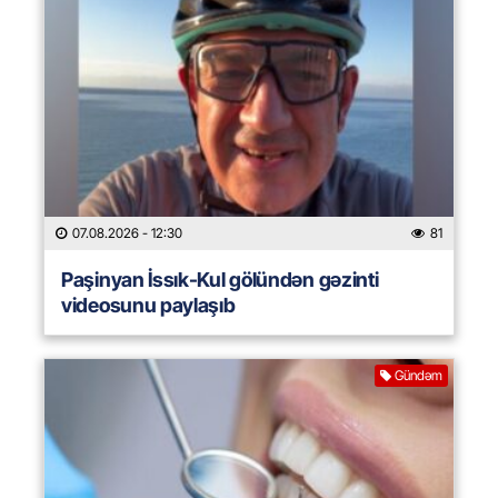
07.08.2026
- 12:30
81
Paşinyan İssık-Kul gölündən gəzinti
videosunu paylaşıb
Gündəm