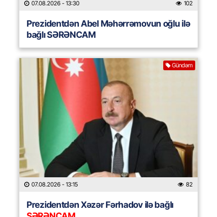
07.08.2026
- 13:30
102
Prezidentdən Abel Məhərrəmovun oğlu ilə
bağlı SƏRƏNCAM
Gündəm
07.08.2026
- 13:15
82
Prezidentdən Xəzər Fərhadov ilə bağlı
SƏRƏNCAM