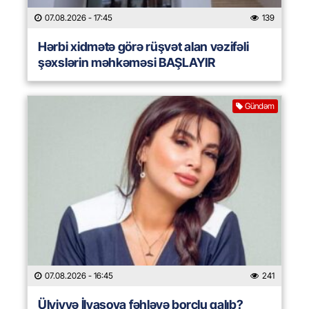
07.08.2026
- 17:45
139
Hərbi xidmətə görə rüşvət alan vəzifəli
şəxslərin məhkəməsi BAŞLAYIR
Gündəm
07.08.2026
- 16:45
241
Ülviyyə İlyasova fəhləyə borclu qalıb?