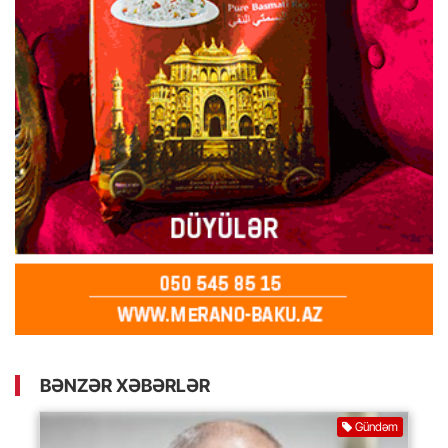
BƏNZƏR XƏBƏRLƏR
Gündəm