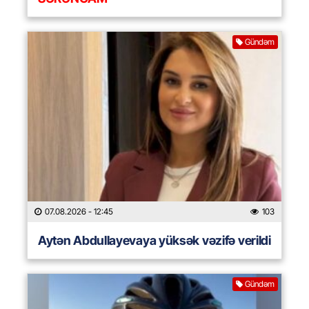
Gündəm
07.08.2026
- 12:45
103
Aytən Abdullayevaya yüksək vəzifə verildi
Gündəm