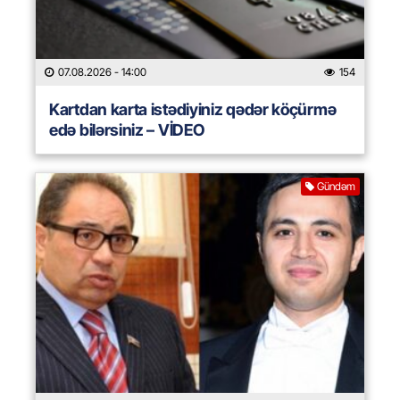
07.08.2026
- 14:00
154
Kartdan karta istədiyiniz qədər köçürmə
edə bilərsiniz – VİDEO
Gündəm