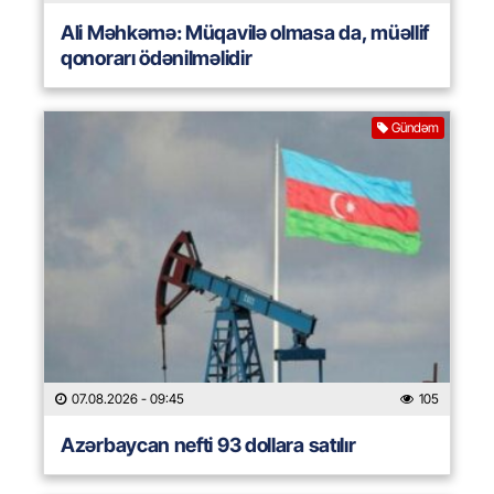
Ali Məhkəmə: Müqavilə olmasa da, müəllif
qonorarı ödənilməlidir
Gündəm
07.08.2026
- 09:45
105
Azərbaycan nefti 93 dollara satılır