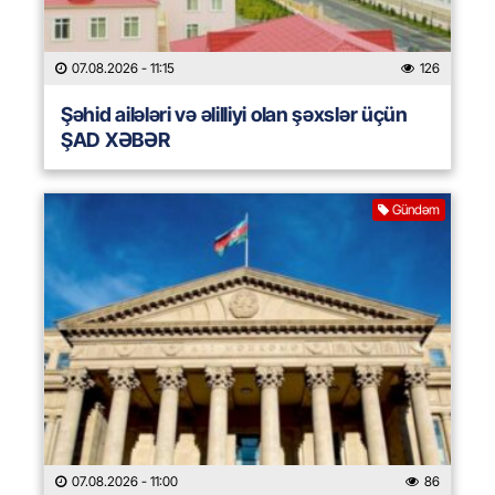
07.08.2026
- 11:15
126
Şəhid ailələri və əlilliyi olan şəxslər üçün
ŞAD XƏBƏR
Gündəm
07.08.2026
- 11:00
86