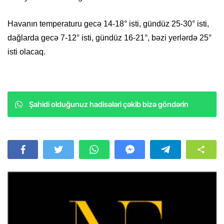
Havanın temperaturu gecə 14-18° isti, gündüz 25-30° isti,
dağlarda gecə 7-12° isti, gündüz 16-21°, bəzi yerlərdə 25°
isti olacaq.
Şahidi olduğunuz hadisələri çəkib bizə göndərin