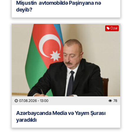
Mişustin avtomobildə Paşinyana nə
deyib?
Özəl
07.08.2026
- 13:00
78
Azərbaycanda Media və Yayım Şurası
yaradıldı