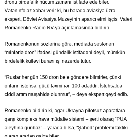
dronu birdəfəlik hücum zamanı istifadə edə bilər.
Vətəninfo.az xəbər verir ki, bu barədə aviasiya üzrə
ekspert, Dövlət Aviasiya Muzeyinin aparıcı elmi işçisi Valeri
Romanenko Radio NV-yə açıqlamasında bildirib.
Romanenkonun sözlərinə görə, mediada səslənən
“minlərlə dron” ifadəsi gündəlik istifadəni deyil, mümkün
birdəfəlik kütləvi buraxılışı nəzərdə tutur.
“Ruslar hər gün 150 dron belə göndərə bilmirlər, çünki
onların istehsal gücü təxminən 100 ədəddir. İstehsalda
ciddi artım müşahidə olunmur”, – deyə ekspert qeyd edib.
Romanenko bildirib ki, əgər Ukrayna pilotsuz aparatlara
qarşı kompleks hava müdafiə sistemi – şərti olaraq “PUA
əleyhinə günbəz” – yarada bilsə, “Şahed” problemi faktiki
olaraq aradan qalxa bilər.