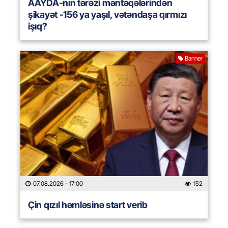
AAYDA-nın tərəzi məntəqələrindən
şikayət -156 ya yaşıl, vətəndaşa qırmızı
işıq?
Banner
07.08.2026
- 17:00
152
Çin qızıl həmləsinə start verib