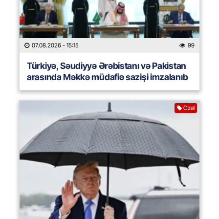
07.08.2026
- 15:15
99
Türkiyə, Səudiyyə Ərəbistanı və Pakistan
arasında Məkkə müdafiə sazişi imzalanıb
Özəl