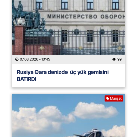
07.08.2026
- 10:45
99
Rusiya Qara dənizdə üç yük gəmisini
BATIRDI
Manşet