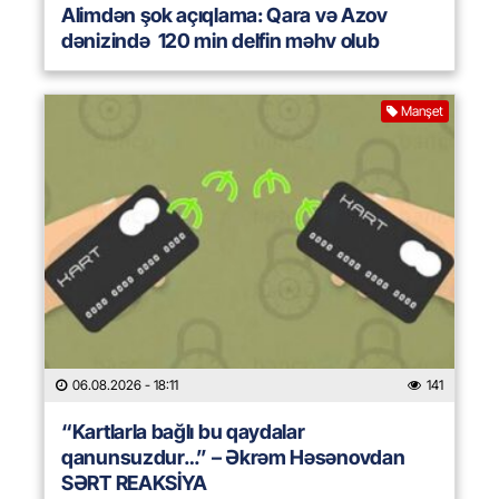
Alimdən şok açıqlama: Qara və Azov
dənizində 120 min delfin məhv olub
Manşet
06.08.2026
- 18:11
141
“Kartlarla bağlı bu qaydalar
qanunsuzdur…” – Əkrəm Həsənovdan
SƏRT REAKSİYA