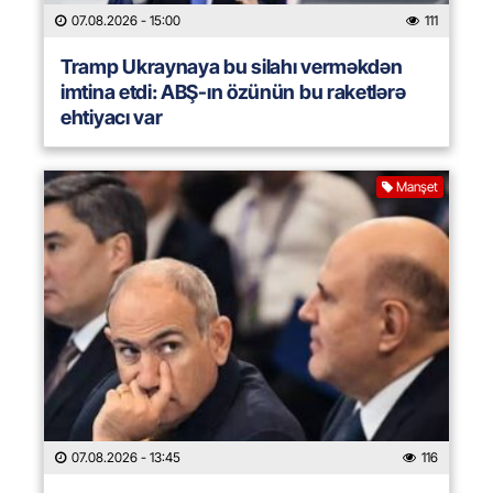
07.08.2026
- 15:00
111
Tramp Ukraynaya bu silahı verməkdən
imtina etdi: ABŞ-ın özünün bu raketlərə
ehtiyacı var
Manşet
07.08.2026
- 13:45
116