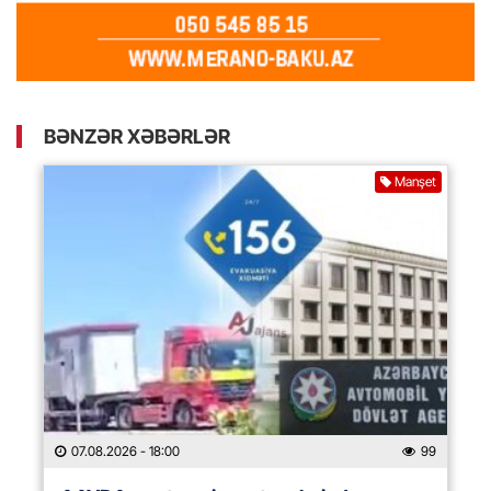
BƏNZƏR XƏBƏRLƏR
Manşet
07.08.2026
- 18:00
99