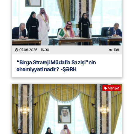
07.08.2026
- 16:30
108
“Birgə Strateji Müdafiə Sazişi”nin
əhəmiyyəti nədir? -ŞƏRH
Manşet