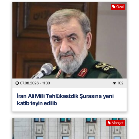
Özəl
07.08.2026
- 11:30
102
İran Ali Milli Təhlükəsizlik Şurasına yeni
katib təyin edilib
Manşet