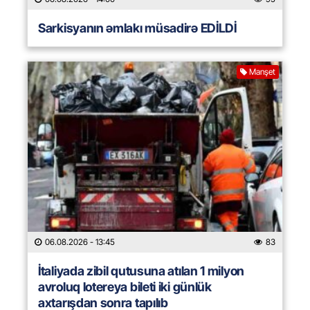
Sarkisyanın əmlakı müsadirə EDİLDİ
Manşet
06.08.2026
- 13:45
83
İtaliyada zibil qutusuna atılan 1 milyon
avroluq lotereya bileti iki günlük
axtarışdan sonra tapılıb