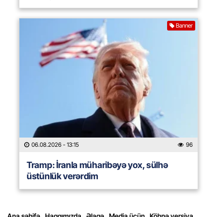
Banner
06.08.2026
- 13:15
96
Tramp: İranla müharibəyə yox, sülhə
üstünlük verərdim
Ana səhifə
Haqqımızda
Əlaqə
Media üçün
Köhnə versiya