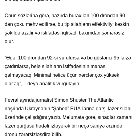
Onun sözlərinə görə, hazırda buraxılan 100 drondan 90-
dan çoxu məhv edilirsə, bu tip silahların effektivliyi kəskin
şəkildə azalır və istifadəsi iqtisadi baxımdan səmərəsiz
olur.
“Əgər 100 drondan 92-si vurulursa və bu göstərici 95 faizə
çatdırılarsa, belə silahların istifadəsinin mənası
qalmayacaq. Minimal nəticə üçün xərclər çox yüksək
olacaq”, – deyə analitik vurğulayıb.
Fevral ayında jurnalist Simon Shuster The Atlantic
nəşrində Ukraynanın “Şahed” PUA-larına qarşı lazer silahı
üzərində çalışdığını yazıb. Məlumata görə, sınaqlar zamanı
lazer qurğusu hədəfi izləyərək bir neçə saniyə ərzində
dronu zərərsizləşdirə bilib.