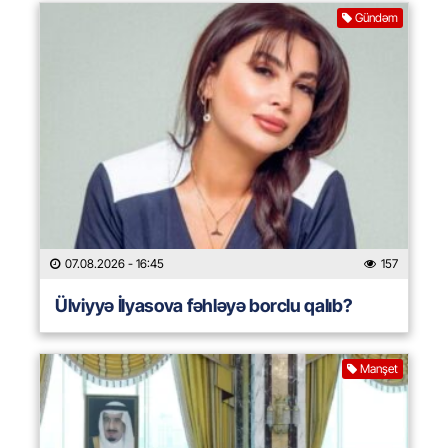
Gündəm
07.08.2026
- 16:45
157
Ülviyyə İlyasova fəhləyə borclu qalıb?
Manşet