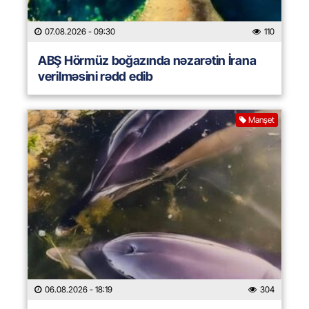
07.08.2026
- 09:30
110
ABŞ Hörmüz boğazında nəzarətin İrana
verilməsini rədd edib
Manşet
06.08.2026
- 18:19
304