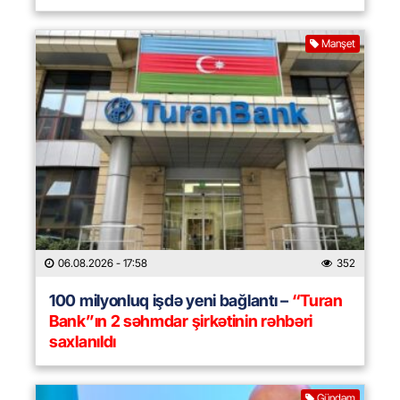
Manşet
06.08.2026
- 17:58
352
100 milyonluq işdə yeni bağlantı –
“Turan
Bank”ın 2 səhmdar şirkətinin rəhbəri
saxlanıldı
Gündəm