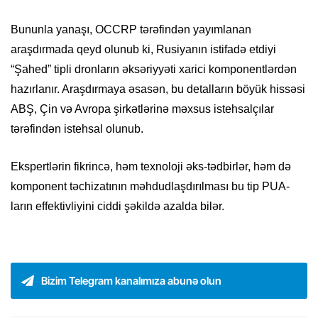
Bununla yanaşı, OCCRP tərəfindən yayımlanan
araşdırmada qeyd olunub ki, Rusiyanın istifadə etdiyi
“Şahed” tipli dronların əksəriyyəti xarici komponentlərdən
hazırlanır. Araşdırmaya əsasən, bu detalların böyük hissəsi
ABŞ, Çin və Avropa şirkətlərinə məxsus istehsalçılar
tərəfindən istehsal olunub.
Ekspertlərin fikrincə, həm texnoloji əks-tədbirlər, həm də
komponent təchizatının məhdudlaşdırılması bu tip PUA-
ların effektivliyini ciddi şəkildə azalda bilər.
Bizim Telegram kanalımıza abunə olun