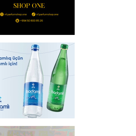
2026
- 14:00
144
in avtomobildə Paşinyana nə
2026
- 13:45
137
entdən Abel Məhərrəmovun oğlu
ğlı SƏRƏNCAM
2026
- 13:30
101
ntdən Xəzər Fərhadov ilə bağlı
NCAM
2026
- 13:15
80