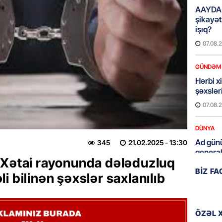
AAYDA-
şikayət
işıq?
07.08.
GÜNDƏM
Hərbi x
şəxslə
07.08.
DÜNYA
Ad günü
345
21.02.2025
- 13:30
general
 Xətai rayonunda dələduzluq
07.08.
BIZ F
i bilinən şəxslər saxlanılıb
ÖZƏL
95 yaşl
bağlı q
ÖZƏL 