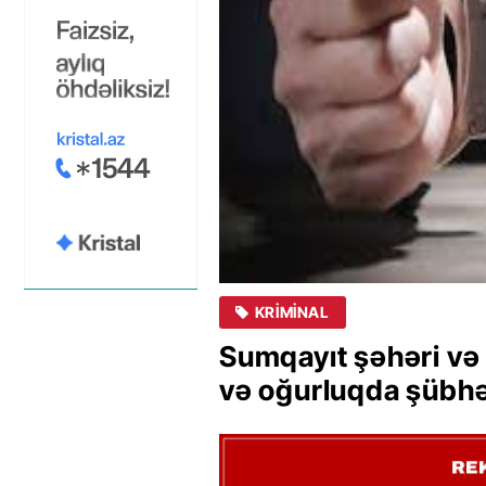
KRIMINAL
Sumqayıt şəhəri və
və oğurluqda şübhəl