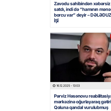
Zavodu sahibindən xəbərsiz
satdı, indi də “hamının mənə
borcu var” deyir – DƏLƏD
İŞİ
16.12.2025
- 13:03
Pərviz Həsənovu reabilitasiy
mərkəzinə oğurlayaraq gətiri
Qoluna qandal vurulubmu