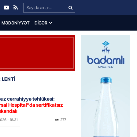
Search…
MƏDƏNIYYƏT
DIGƏR
 LENTİ
uz cərrahiyyə təhlükəsi:
sal Hospital”da sertifikatsız
skandalı
2026
- 18:31
277