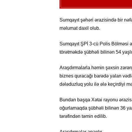
Sumqayıt şəhəri ərazisində bir nə
məlumat daxil olub.
Sumqayıt ŞPİ 3-cü Polis Bölməsi əm
törətməkdə şübhəli bilinən 54 yaşl
Araşdırmalarla həmin şəxsin zərərç
biznes quracağı barədə yalan vədlə
dələduzluq yolu ilə ələ keçirdiyi m
Bundan başqa Xətai rayonu ərazisi
oğurlamaqda şübhəli bilinən 36 ya
tərəfindən təmin edilib.
Araşdırmalar aparılır.