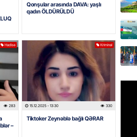
Qonşular arasında DAVA: yaşlı
Azərbay
qadın ÖLDÜRÜLDÜ
olacaq
UZLUQ
07.08.
REKLAM
Birbank
Hadisə
Kriminal
krediti
07.08.
HADISƏ
Sumqay
çimərli
şəxslər
07.08.
283
15.12.2025
- 13:30
330
a
Tiktoker Zeynəblə bağlı QƏRAR
GÜNDƏM
blər –
Kartdan
ş
köçürmə