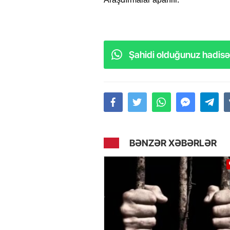
Şahidi olduğunuz hadisəl
BƏNZƏR XƏBƏRLƏR