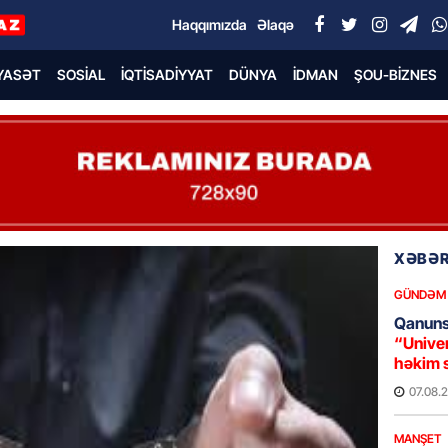
Haqqımızda
Əlaqə
YASƏT
SOSIAL
İQTISADIYYAT
DÜNYA
İDMAN
ŞOU-BIZNES
XƏBƏR
GÜNDƏM
Qanuns
“Univer
həkim 
07.08.
MANŞET