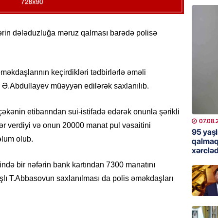
günə xə
07.08.
fərin dələduzluğa məruz qalması barədə polisə
BANNER
Çin qız
07.08.
əkdaşlarının keçirdikləri tədbirlərlə əməli
ı Ə.Abdullayev müəyyən edilərək saxlanılıb.
GÜNDƏM
Ülviyyə
əkənin etibarından sui-istifadə edərək onunla şərikli
07.08.
07.08.
r verdiyi və onun 20000 manat pul vəsaitini
95 yaşl
əlum olub.
MANŞET
qalmaq
xərcləd
“Birgə 
əhəmiy
ndə bir nəfərin bank kartından 7300 manatını
07.08.
şlı T.Abbasovun saxlanılması da polis əməkdaşları
İDMAN
Albani