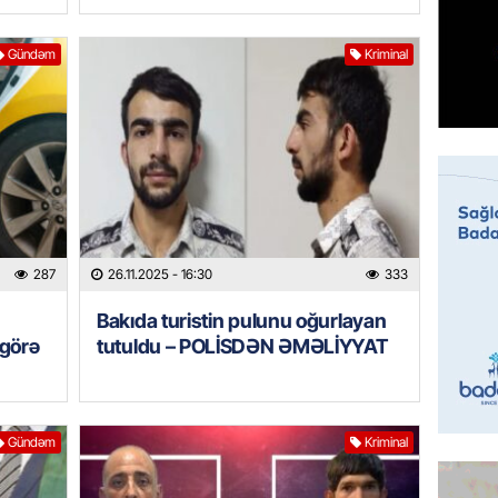
07.08.
Gündəm
Kriminal
MANŞET
Mişust
deyib?
07.08.
GÜNDƏM
Prezid
ilə ba
287
26.11.2025
- 16:30
333
07.08.
Bakıda turistin pulunu oğurlayan
 görə
tutuldu – POLİSDƏN ƏMƏLİYYAT
GÜNDƏM
Prezide
SƏRƏ
07.08.
Gündəm
Kriminal
ÖZƏL