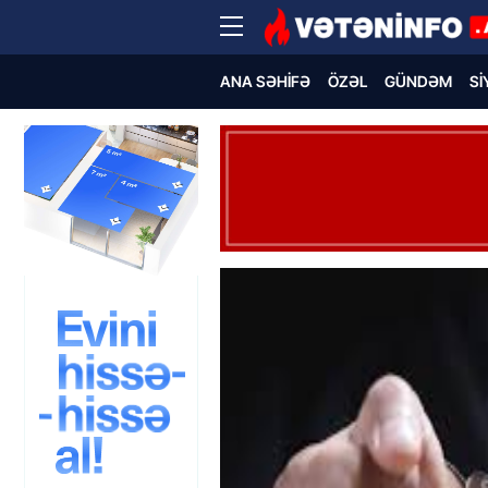
ANA SƏHIFƏ
ÖZƏL
GÜNDƏM
SI