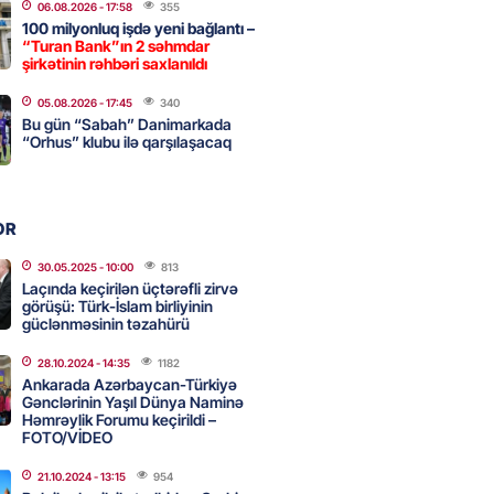
06.08.2026
- 17:58
355
100 milyonluq işdə yeni bağlantı –
“Turan Bank”ın 2 səhmdar
, Səudiyyə Ərəbistanı və
şirkətinin rəhbəri saxlanıldı
an arasında Məkkə müdafiə
05.08.2026
- 17:45
340
imzalanıb
Bu gün “Sabah” Danimarkada
2026
“Orhus” klubu ilə qarşılaşacaq
- 15:15
120
Ukraynaya bu silahı verməkdən
OR
etdi: ABŞ-ın özünün bu raketlərə
ı var
30.05.2025
- 10:00
813
Laçında keçirilən üçtərəfli zirvə
2026
- 15:00
133
görüşü: Türk-İslam birliyinin
güclənməsinin təzahürü
28.10.2024
- 14:35
1182
bolçu İran millisindən İMTİNA
Ankarada Azərbaycan-Türkiyə
Gənclərinin Yaşıl Dünya Naminə
u ölkəni seçdilər
Həmrəylik Forumu keçirildi –
2026
FOTO/VİDEO
- 14:45
140
21.10.2024
- 13:15
954