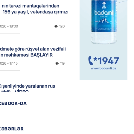
nın tərəzi məntəqələrindən
 -156 ya yaşıl, vətəndaşa qırmızı
2026
- 18:00
120
idmətə görə rüşvət alan vəzifəli
rin məhkəməsi BAŞLAYIR
2026
- 17:45
119
 şənliyində yaralanan rus
 öldü – VİDEO
2026
- 17:30
195
ACEBOOK-DA
ı qadının milyonluq mirası ilə
almaqal: 546 min manatı 20
XƏBƏRLƏR