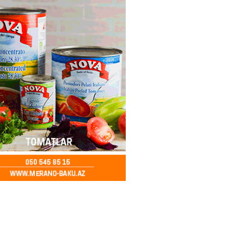
ycanda Media və Yayım Şurası
dı
2026
- 13:00
81
Abdullayevaya yüksək vəzifə
2026
- 12:45
101
n İssık-Kul gölündən gəzinti
unu paylaşıb
2026
- 12:30
78
u rayonunda 70 min manat
də elektrik naqilləri oğurlayan
xlanılıb