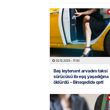
02.12.2025
- 17:00
Baş leytenant arvadını taksi
sürücüsü ilə eşq yaşadığına
öldürdü – Binəqədidə qətl