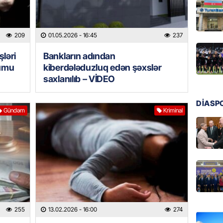
MANŞET
Türkiyə
209
01.05.2026
- 16:45
237
Pakist
sazişi 
şləri
Bankların adından
07.08.
kumu
kiberdələduzluq edən şəxslər
saxlanılıb – VİDEO
ÖZƏL
Tramp 
DİASP
imtina 
Gündəm
Kriminal
ehtiyac
07.08.
ÖZƏL
İki fut
ETDİ:
B
07.08.
255
13.02.2026
- 16:00
274
GÜNDƏM