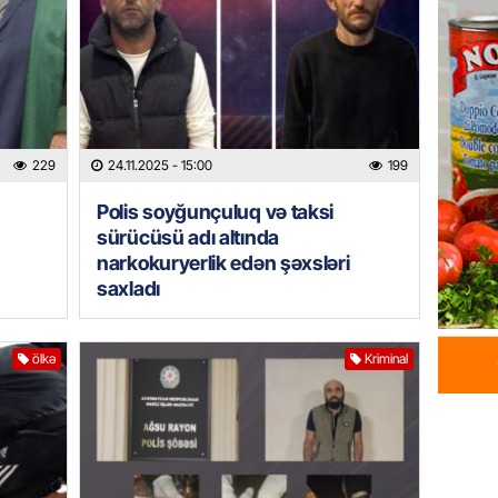
Azərba
yaradıl
07.08.
GÜNDƏM
Aytən 
229
24.11.2025
- 15:00
199
verildi
Polis soyğunçuluq və taksi
07.08.
sürücüsü adı altında
narkokuryerlik edən şəxsləri
GÜNDƏM
saxladı
Paşinya
videos
07.08.
ölkə
Kriminal
HADISƏ
Sabunç
dəyərin
şəxs sa