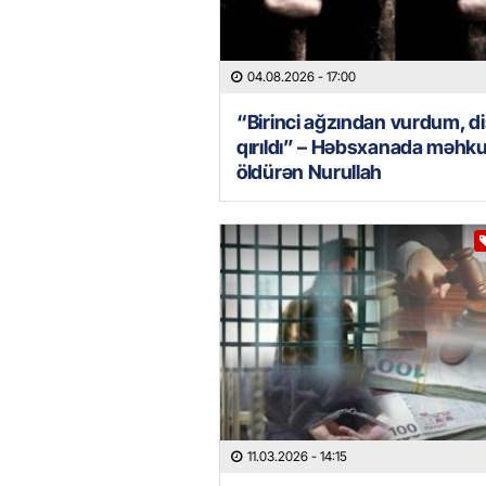
04.08.2026
- 17:00
“Birinci ağzından vurdum, di
qırıldı” – Həbsxanada məh
öldürən Nurullah
11.03.2026
- 14:15