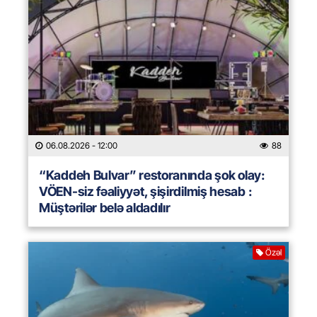
06.08.2026
- 12:00
88
“Kaddeh Bulvar” restoranında şok olay:
VÖEN-siz fəaliyyət, şişirdilmiş hesab :
Müştərilər belə aldadılır
Özəl