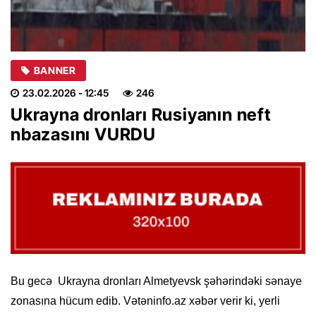
BANNER
23.02.2026
- 12:45
246
Ukrayna dronları Rusiyanın neft
nbazasını VURDU
Bu gecə Ukrayna dronları Almetyevsk şəhərindəki sənaye
zonasına hücum edib. Vətəninfo.az xəbər verir ki, yerli