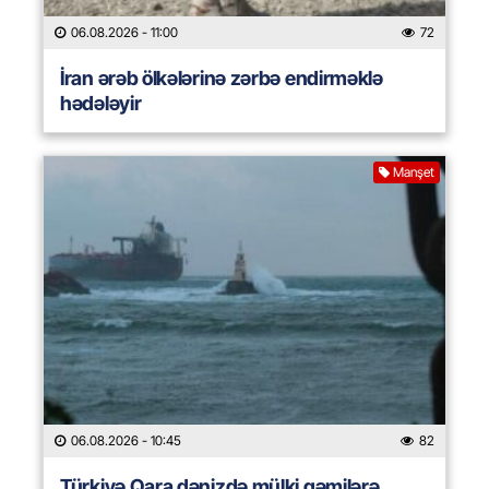
06.08.2026
- 11:00
72
İran ərəb ölkələrinə zərbə endirməklə
hədələyir
Manşet
06.08.2026
- 10:45
82
Türkiyə Qara dənizdə mülki gəmilərə