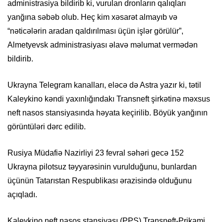
administrasiya bildirib ki, vurulan dronların qalıqları
yanğına səbəb olub. Heç kim xəsarət almayıb və
“nəticələrin aradan qaldırılması üçün işlər görülür”,
Almetyevsk administrasiyası əlavə məlumat vermədən
bildirib.
Ukrayna Telegram kanalları, eləcə də Astra yazır ki, tətil
Kaleykino kəndi yaxınlığındakı Transneft şirkətinə məxsus
neft nasos stansiyasında həyata keçirilib. Böyük yanğının
görüntüləri dərc edilib.
Rusiya Müdafiə Nazirliyi 23 fevral səhəri gecə 152
Ukrayna pilotsuz təyyarəsinin vurulduğunu, bunlardan
üçünün Tatarıstan Respublikası ərazisində olduğunu
açıqladı.
Kaleykino neft nasos stansiyası (PPS) Transneft-Prikami