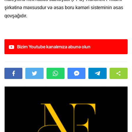
şirkətinə məxsusdur və əsas boru kəməri sisteminin əsas
qovşağıdır.
Bizim Youtube kanalımıza abunə olun