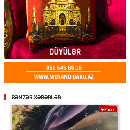
BƏNZƏR XƏBƏRLƏR
Manşet