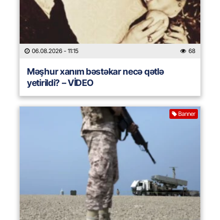
06.08.2026
- 11:15
68
Məşhur xanım bəstəkar necə qətlə
yetirildi? – VİDEO
Banner