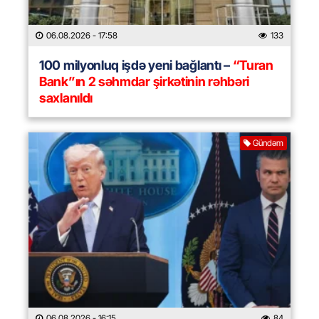
06.08.2026
- 17:58
133
100 milyonluq işdə yeni bağlantı –
“Turan
Bank”ın 2 səhmdar şirkətinin rəhbəri
saxlanıldı
Gündəm
06.08.2026
- 16:15
84