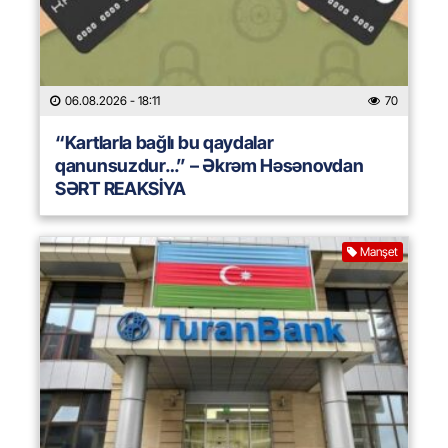
06.08.2026
- 18:11
70
“Kartlarla bağlı bu qaydalar
qanunsuzdur…” – Əkrəm Həsənovdan
SƏRT REAKSİYA
Manşet