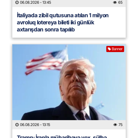
06.08.2026
- 13:45
65
İtaliyada zibil qutusuna atılan 1 milyon
avroluq lotereya bileti iki günlük
axtarışdan sonra tapılıb
Banner
06.08.2026
- 13:15
75
Tramp: İranla müharibəyə yox, sülhə