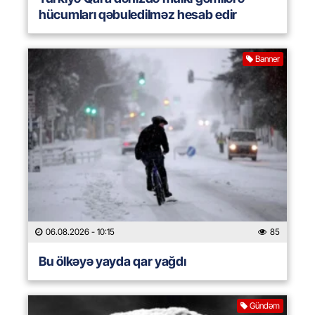
hücumları qəbuledilməz hesab edir
Banner
06.08.2026
- 10:15
85
Bu ölkəyə yayda qar yağdı
Gündəm