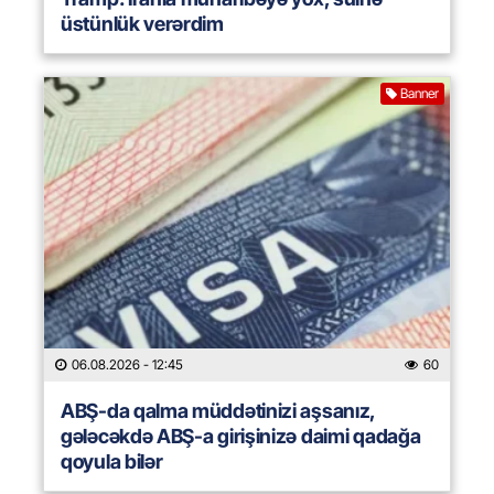
üstünlük verərdim
Banner
06.08.2026
- 12:45
60
ABŞ-da qalma müddətinizi aşsanız,
gələcəkdə ABŞ-a girişinizə daimi qadağa
qoyula bilər