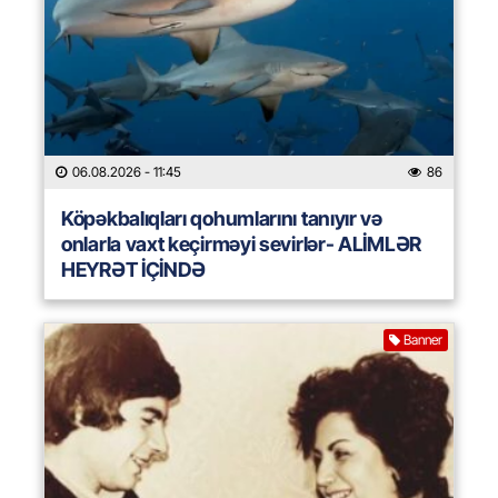
06.08.2026
- 11:45
86
Köpəkbalıqları qohumlarını tanıyır və
onlarla vaxt keçirməyi sevirlər- ALİMLƏR
HEYRƏT İÇİNDƏ
Banner