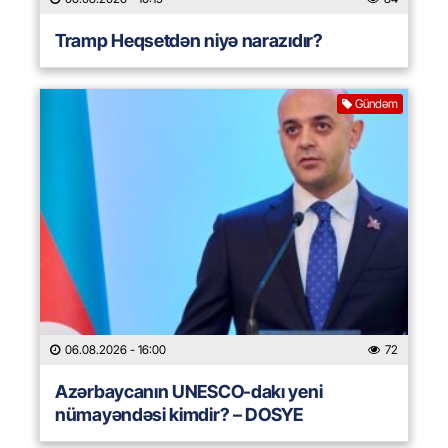
Tramp Heqsetdən niyə narazıdır?
Gündəm
06.08.2026
- 16:00
72
Azərbaycanın UNESCO-dakı yeni
nümayəndəsi kimdir? – DOSYE