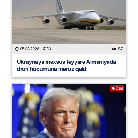
05.08.2026
- 17:30
187
Ukraynaya məxsus təyyarə Almaniyada
dron hücumuna məruz qaldı
Özəl