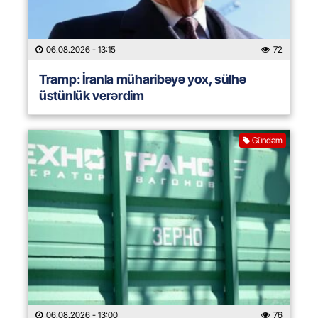
06.08.2026
- 13:15
72
Tramp: İranla müharibəyə yox, sülhə
üstünlük verərdim
Gündəm
06.08.2026
- 13:00
76