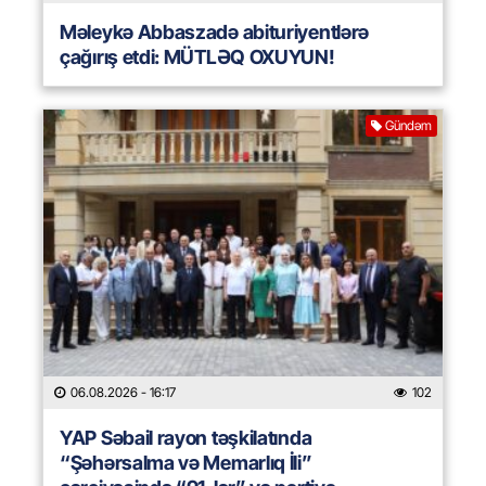
Məleykə Abbaszadə abituriyentlərə
çağırış etdi: MÜTLƏQ OXUYUN!
Gündəm
06.08.2026
- 16:17
102
YAP Səbail rayon təşkilatında
“Şəhərsalma və Memarlıq İli”