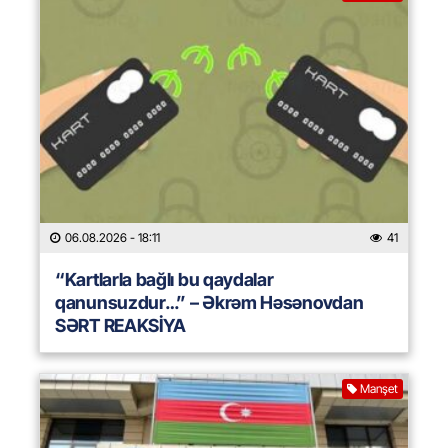
06.08.2026
- 18:11
41
“Kartlarla bağlı bu qaydalar
qanunsuzdur…” – Əkrəm Həsənovdan
SƏRT REAKSİYA
Manşet