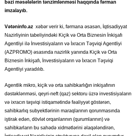
bəzi məsələlərin tənzimlənməsi haqqında fərman
imzalayıb.
Vətəninfo.az
xəbər verir ki, fərmana əsasən, İqtisadiyyat
Nazirliyinin tabeliyindəki Kiçik və Orta Biznesin İnkişafı
Agentliyi ilə İnvestisiyaların və İxracın Təşviqi Agentliyi
(AZPROMO) əsasında nazirlik yanında Kiçik və Orta
Biznesin İnkişafı, İnvestisiyaların və İxracın Təşviqi
Agentliyi yaradılıb.
Agentlik mikro, kiçik və orta sahibkarlığın inkişafının
dəstəklənməsi, qeyri-neft (qaz) sektoru üzrə investisiyaların
və ixracın təşviqi istiqamətində fəaliyyət göstərən,
sahibkarlıq subyektlərinin maraqlarının qorunmasında
iştirak edən, dövlət orqanlarının (qurumlarının) və
sahibkarların bu sahədə xidmətlərini əlaqələndirən,