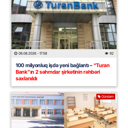
06.08.2026
- 17:58
92
100 milyonluq işdə yeni bağlantı –
“Turan
Bank”ın 2 səhmdar şirkətinin rəhbəri
saxlanıldı
Gündəm