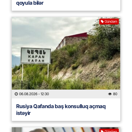
qoyula bilər
Gündəm
06.08.2026
- 12:30
80
Rusiya Qafanda baş konsulluq açmaq
istəyir
Gündəm