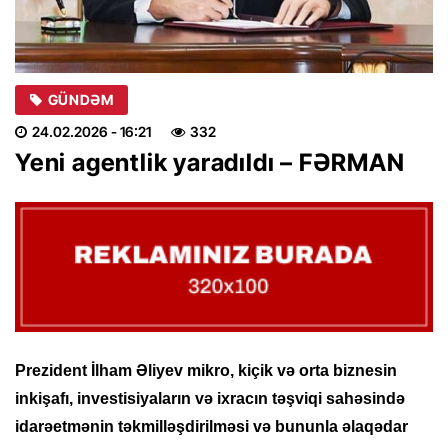
GÜNDƏM
24.02.2026
- 16:21
332
Yeni agentlik yaradıldı – FƏRMAN
Prezident İlham Əliyev mikro, kiçik və orta biznesin
inkişafı, investisiyaların və ixracın təşviqi sahəsində
idarəetmənin təkmilləşdirilməsi və bununla əlaqədar