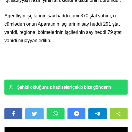
İqtisadiyyat Nazirliyinin strukturuna daxil olan qurumdur.
Agentliyin işçilərinin say həddi cəmi 370 ştat vahidi, o
cümlədən onun Aparatının işçilərinin say həddi 291 ştat
vahidi, regional bölmələrinin işçilərinin say həddi 79 ştat
vahidi müəyyən edilib.
Şahidi olduğunuz hadisələri çəkib bizə göndərin