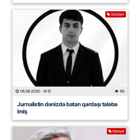
Gündəm
06.08.2026
- 14:15
69
Jurnalistin dənizdə batan qardaşı tələbə
imiş
Manşet