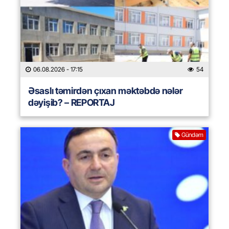
06.08.2026
- 17:15
54
Əsaslı təmirdən çıxan məktəbdə nələr
dəyişib? – REPORTAJ
Gündəm