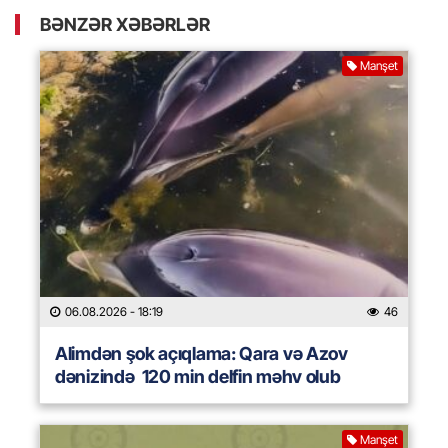
BƏNZƏR XƏBƏRLƏR
Manşet
06.08.2026
- 18:19
46
Alimdən şok açıqlama: Qara və Azov
dənizində 120 min delfin məhv olub
Manşet