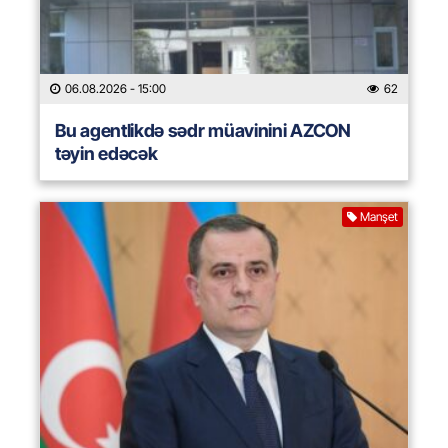
06.08.2026
- 15:00
62
Bu agentlikdə sədr müavinini AZCON
təyin edəcək
Manşet