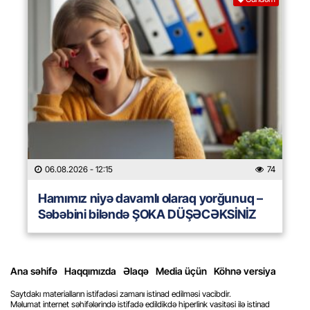
06.08.2026
- 12:15
74
Hamımız niyə davamlı olaraq yorğunuq –
Səbəbini biləndə ŞOKA DÜŞƏCƏKSİNİZ
Ana səhifə
Haqqımızda
Əlaqə
Media üçün
Köhnə versiya
Saytdakı materialların istifadəsi zamanı istinad edilməsi vacibdir.
Məlumat internet səhifələrində istifadə edildikdə hiperlink vasitəsi ilə istinad