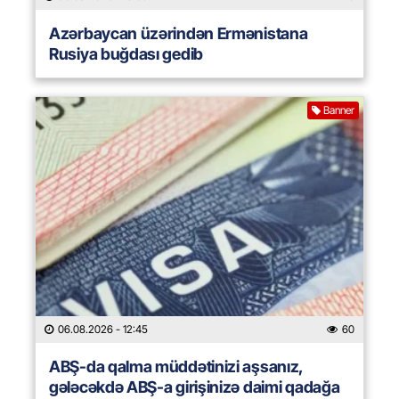
Azərbaycan üzərindən Ermənistana
Rusiya buğdası gedib
Banner
06.08.2026
- 12:45
60
ABŞ-da qalma müddətinizi aşsanız,
gələcəkdə ABŞ-a girişinizə daimi qadağa