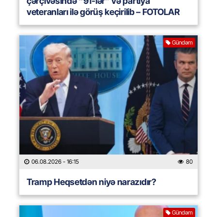
çərçivəsində “91-lər” və partiya
veteranları ilə görüş keçirilib – FOTOLAR
Gündəm
06.08.2026
- 16:15
80
Tramp Heqsetdən niyə narazıdır?
Gündəm