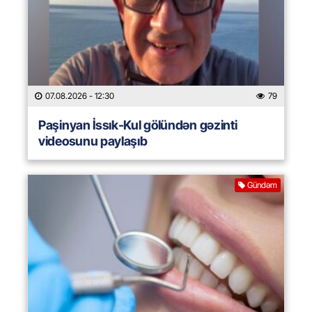
07.08.2026
- 12:30
79
Paşinyan İssık-Kul gölündən gəzinti
videosunu paylaşıb
Gündəm