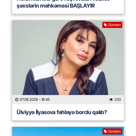
şəxslərin məhkəməsi BAŞLAYIR
Gündəm
07.08.2026
- 16:45
233
Ülviyyə İlyasova fəhləyə borclu qalıb?
Gündəm