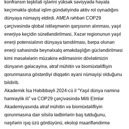
konfransın təşkilati işlərini yüksək səviyyədə həyata
keçirməklə qlobal iqlim gündəliyində aktiv rol oynadığını
dünyaya nümayiş etdirdi. AMEA rəhbəri COP29
çərçivəsində qlobal istiləşmənin qarşısının alınması, yaşıl
enerjiyə keçidin sürətləndirilməsi, Xəzər regionunun yaşıl
enerji potensialının dünyaya tanıdılması, bərpa olunan
enerji sahəsində beynəlxalq əməkdaşlığın gücləndirilməsi
kimi məsələlərin müzakirə edilməsinin dövlətimizin
dünyanın gələcəyinə, ətraf mühitin və biomüxtəlifliyin
qorunmasına göstərdiyi diqqətin əyani nümayişi olduğunu
bildirib.
Akademik İsa Həbibbəyli 2024-cü il “Yaşıl dünya naminə
həmrəylik ili” və COP29 çərçivəsində Milli Elmlər
Akademiyasında ətraf mühitin və biomüxtəlifliyin
qorunmasına dair silsilə tədbirlərin baş tutduğunu,
nəşrlərin işıq üzü gördüyünü, ekoloji maarifləndirmə