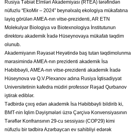
Rusiya Təbiət Elmləri Akademiyası (RTEA) tərəfindən
nüfuzlu “EkoMir – 2024” beynəlxalq ekologiya mükafatına
layiq görülən AMEA-nın vitse-prezidenti, AR ETN
Molekulyar Biologiya və Biotexnologiya İnstitutunun
direktoru akademik İradə Hüseynovaya mükafatı təqdim
olunub.
Akademiyanın Rəyasət Heyətində baş tutan təqdimolunma
mərasimində AMEA-nın prezidenti akademik İsa
Həbibbəyli, AMEA-nın vitse-prezidenti akademik İradə
Hüseynova və Q.V.Plexanov adına Rusiya İqtisadiyyat
Universitetinin kafedra müdiri professor Rəşad Qurbanov
iştirak ediblər.
Tədbirdə çıxış edən akademik İsa Həbibbəyli bildirib ki,
BMT-nin İqlim Dəyişmələri üzrə Çərçivə Konvensiyasının
Tərəflər Konfransının 29-cu sessiyası (COP29) kimi
nüfuzlu bir tədbirə Azərbaycan ev sahibliyi edərək