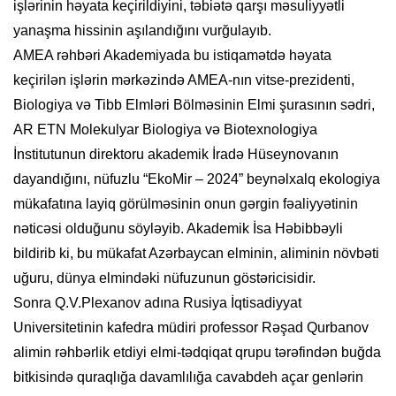
işlərinin həyata keçirildiyini, təbiətə qarşı məsuliyyətli
yanaşma hissinin aşılandığını vurğulayıb.
AMEA rəhbəri Akademiyada bu istiqamətdə həyata
keçirilən işlərin mərkəzində AMEA-nın vitse-prezidenti,
Biologiya və Tibb Elmləri Bölməsinin Elmi şurasının sədri,
AR ETN Molekulyar Biologiya və Biotexnologiya
İnstitutunun direktoru akademik İradə Hüseynovanın
dayandığını, nüfuzlu “EkoMir – 2024” beynəlxalq ekologiya
mükafatına layiq görülməsinin onun gərgin fəaliyyətinin
nəticəsi olduğunu söyləyib. Akademik İsa Həbibbəyli
bildirib ki, bu mükafat Azərbaycan elminin, aliminin növbəti
uğuru, dünya elmindəki nüfuzunun göstəricisidir.
Sonra Q.V.Plexanov adına Rusiya İqtisadiyyat
Universitetinin kafedra müdiri professor Rəşad Qurbanov
alimin rəhbərlik etdiyi elmi-tədqiqat qrupu tərəfindən buğda
bitkisində quraqlığa davamlılığa cavabdeh açar genlərin