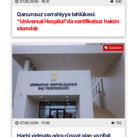
07.08.2026
- 18:31
330
Qanunsuz cərrahiyyə təhlükəsi:
“Universal Hospital”da sertifikatsız həkim
skandalı
Gündəm
07.08.2026
- 17:45
132
Hərbi xidmətə görə rüşvət alan vəzifəli