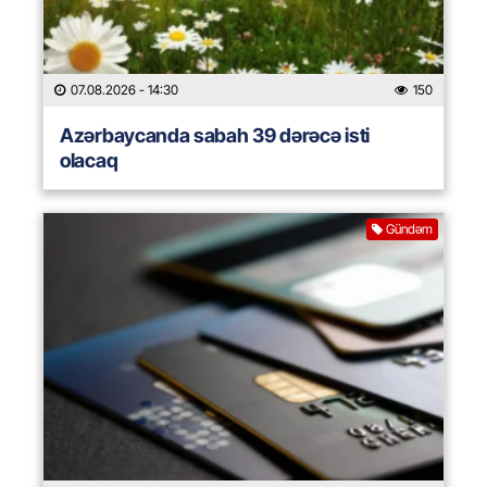
07.08.2026
- 14:30
150
Azərbaycanda sabah 39 dərəcə isti
olacaq
Gündəm