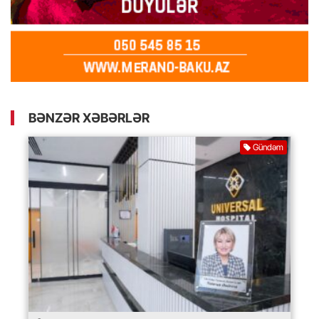
BƏNZƏR XƏBƏRLƏR
Gündəm