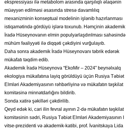
ekspressiyası ilə metabolom arasında qarşılıqlı əlaqənin
müəyyən edilməsi əsasında stresə davamlılıq
mexanizminin konseptual modelinin işlənib hazırlanması
istiqamətində gördüyü işlərə toxunub. Həmçinin akademik
İradə Hüseynovanın elmin populyarlaşdırılması sahəsində
mühüm fəaliyyəti ilə diqqəti çəkdiyini vurğulayıb.
Daha sonra akademik İradə Hüseynovanı təbrik edərək
mükafatı təqdim edib.
Akademik İradə Hüseynova “EkoMir – 2024” beynəlxalq
ekologiya mükafatına layiq görüldüyü üçün Rusiya Təbiət
Elmləri Akademiyasının rəhbərliyinə və mükafatın təşkilat
komitəsinə minnətdarlığını bildirib.
Sonda xatirə şəkilləri çəkdirilib.
Qeyd edək ki, cari ilin fevral ayının 2-də mükafatın təşkilat
komitəsinin sədri, Rusiya Təbiət Elmləri Akademiyasının I
vitse-prezidenti və akademik-katibi, prof. İvanitskaya Lida