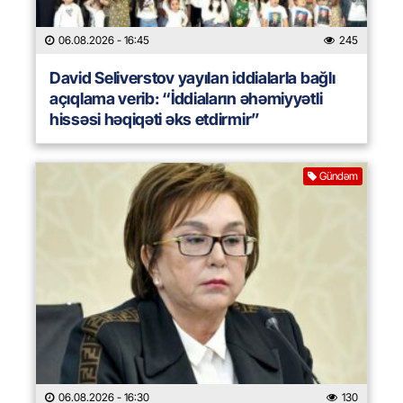
06.08.2026
- 16:45
245
David Seliverstov yayılan iddialarla bağlı
açıqlama verib: “İddiaların əhəmiyyətli
hissəsi həqiqəti əks etdirmir”
Gündəm
06.08.2026
- 16:30
130