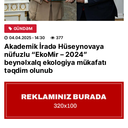
GÜNDƏM
04.04.2025
- 14:30
377
Akademik İradə Hüseynovaya
nüfuzlu “EkoMir – 2024”
beynəlxalq ekologiya mükafatı
təqdim olunub