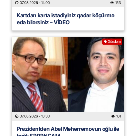
07.08.2026
- 14:00
153
Kartdan karta istədiyiniz qədər köçürmə
edə bilərsiniz – VİDEO
Gündəm
07.08.2026
- 13:30
101
Prezidentdən Abel Məhərrəmovun oğlu ilə
bağlı SƏRƏNCAM