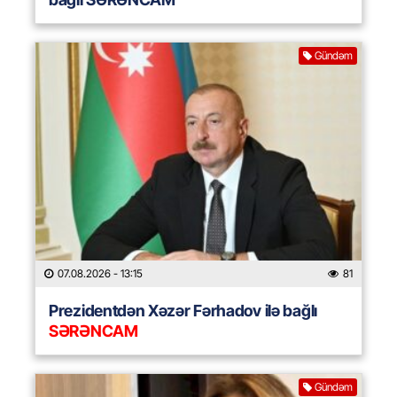
Gündəm
07.08.2026
- 13:15
81
Prezidentdən Xəzər Fərhadov ilə bağlı
SƏRƏNCAM
Gündəm