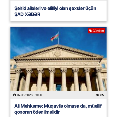
Şəhid ailələri və əlilliyi olan şəxslər üçün
ŞAD XƏBƏR
Gündəm
07.08.2026
- 11:00
85
Ali Məhkəmə: Müqavilə olmasa da, müəllif
qonorarı ödənilməlidir