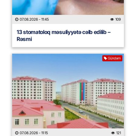
07.08.2026
- 11:45
109
13 stomatoloq məsuliyyətə cəlb edilib –
Rəsmi
Gündəm
07.08.2026
- 11:15
121