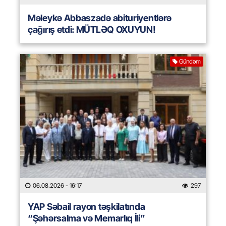
Məleykə Abbaszadə abituriyentlərə
çağırış etdi: MÜTLƏQ OXUYUN!
Gündəm
06.08.2026
- 16:17
297
YAP Səbail rayon təşkilatında
“Şəhərsalma və Memarlıq İli”