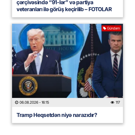
çərçivəsində “91-lər” və partiya
veteranları ilə görüş keçirilib – FOTOLAR
Gündəm
06.08.2026
- 16:15
117
Tramp Heqsetdən niyə narazıdır?