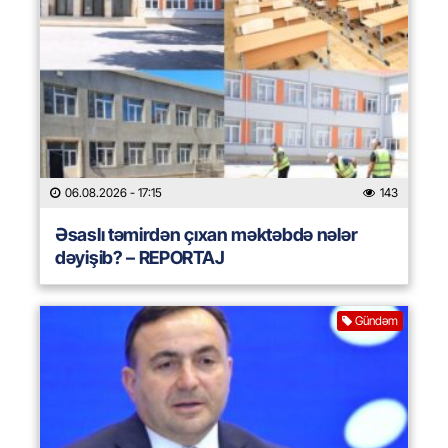
06.08.2026
- 17:15
143
Əsaslı təmirdən çıxan məktəbdə nələr
dəyişib? – REPORTAJ
Gündəm