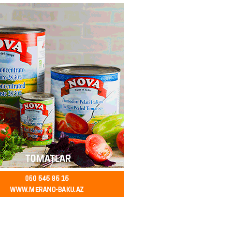
DI
2026
- 10:00
80
can nefti 93 dollara satılır
2026
- 09:45
93
rmüz boğazında nəzarətin İrana
sini rədd edib
2026
- 09:30
104
n şok açıqlama: Qara və Azov
də 120 min delfin məhv olub
2026
- 18:19
300