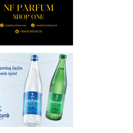
Qara dənizdə üç yük gəmisini
I
2026
- 10:45
91
 Səudiyyə Ərəbistanını VURDU:
anlar var
2026
- 10:30
95
, Səudiyyə Ərəbistanı və
n birgə müdafiə sazişi
yacaqlar
2026
- 10:15
90
də uçan taksilər fəaliyyətə