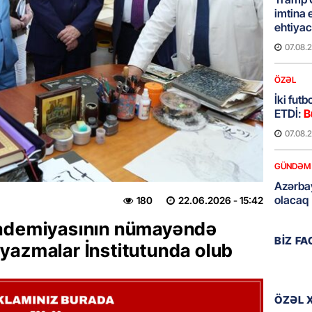
imtina 
ehtiyac
07.08.
ÖZƏL
İki fut
ETDİ:
B
07.08.
GÜNDƏM
Azərbay
olacaq
180
22.06.2026
- 15:42
07.08.
kademiyasının nümayəndə
BIZ F
yazmalar İnstitutunda olub
REKLAM
Birbank
krediti
ÖZƏL 
07.08.