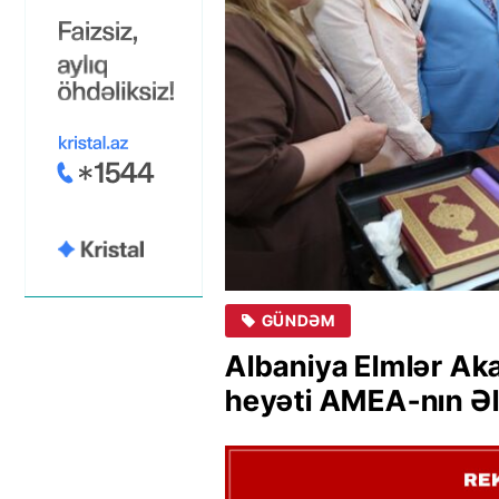
GÜNDƏM
Albaniya Elmlər A
heyəti AMEA-nın Əl