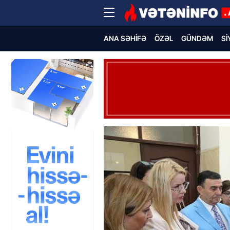
ANA SƏHIFƏ
ÖZƏL
GÜNDƏM
SI