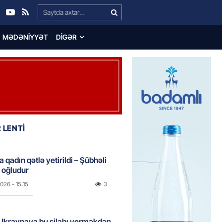
Search…
MƏDƏNIYYƏT
DIGƏR
 LENTİ
 qadın qətlə yetirildi – Şübhəli
 oğludur
2026
- 15:15
3
Ukraynaya bu silahı verməkdən