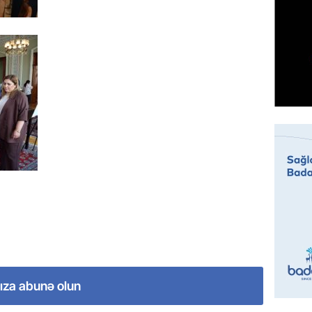
MANŞET
Rusiya 
BATIRD
07.08.
ÖZƏL
Husilər
Yaralan
07.08.
ÖZƏL
Türkiyə
Pakista
imzala
07.08.
ıza abunə olun
MANŞET
Bu ölkə