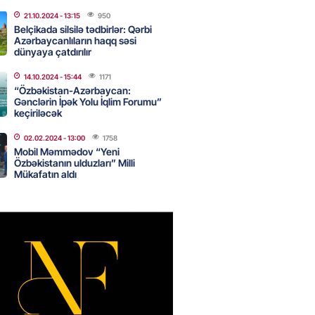
atoloq məsuliyyətə cəlb edilib –
21.10.2024
- 13:15
950
Belçikada silsilə tədbirlər: Qərbi
2026
- 11:45
93
Azərbaycanlıların haqq səsi
dünyaya çatdırılır
14.10.2024
- 15:44
1171
 Milli Təhlükəsizlik Şurasına yeni
“Özbəkistan-Azərbaycan:
Gənclərin İpək Yolu İqlim Forumu”
yin edilib
keçiriləcək
2026
- 11:30
89
02.02.2024
- 13:00
1758
Mobil Məmmədov “Yeni
Özbəkistanın ulduzları” Milli
Mükafatın aldı
lələri və əlilliyi olan şəxslər
AD XƏBƏR
2026
- 11:15
76
hkəmə: Müqavilə olmasa da,
 qonorarı ödənilməlidir
2026
- 11:00
73