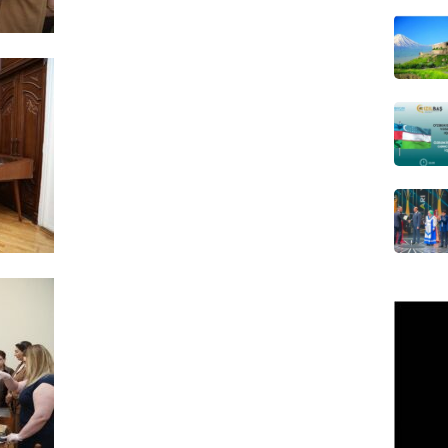
13 stom
Rəsmi
07.08.
ÖZƏL
İran Ali
katib tə
07.08.
GÜNDƏM
Şəhid ai
üçün Ş
07.08.
GÜNDƏM
Ali Mə
müəllif
07.08.