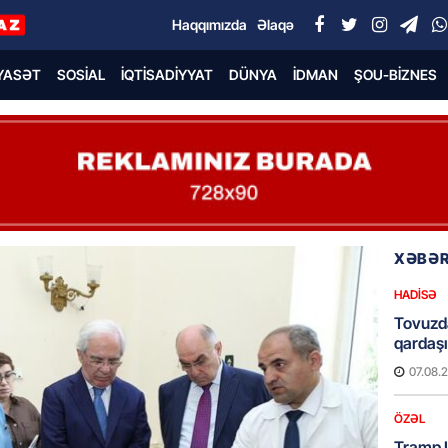
Haqqımızda
Əlaqə
YASƏT
SOSIAL
İQTISADIYYAT
DÜNYA
İDMAN
ŞOU-BIZNES
XƏBƏR
HADISƏ
Tovuzda
qardaşı
07.08.
ÖZƏL
Tramp 