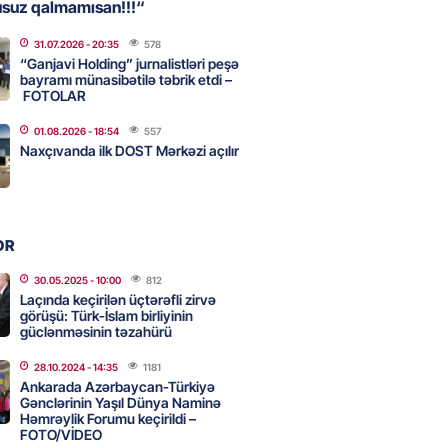
usuz qalmamısan!!!“
31.07.2026
- 20:35
578
n İssık-Kul gölündən gəzinti
“Ganjavi Holding” jurnalistləri peşə
unu paylaşıb
bayramı münasibətilə təbrik etdi –
FOTOLAR
2026
- 12:30
50
01.08.2026
- 18:54
557
Naxçıvanda ilk DOST Mərkəzi açılır
u rayonunda 70 min manat
də elektrik naqilləri oğurlayan
xlanılıb
OR
2026
- 12:15
78
30.05.2025
- 10:00
812
Laçında keçirilən üçtərəfli zirvə
görüşü: Türk-İslam birliyinin
a erməni idmançı ilə
güclənməsinin təzahürü
dən imtina etdi
28.10.2024
- 14:35
1181
2026
- 12:00
85
Ankarada Azərbaycan-Türkiyə
Gənclərinin Yaşıl Dünya Naminə
Həmrəylik Forumu keçirildi –
FOTO/VİDEO