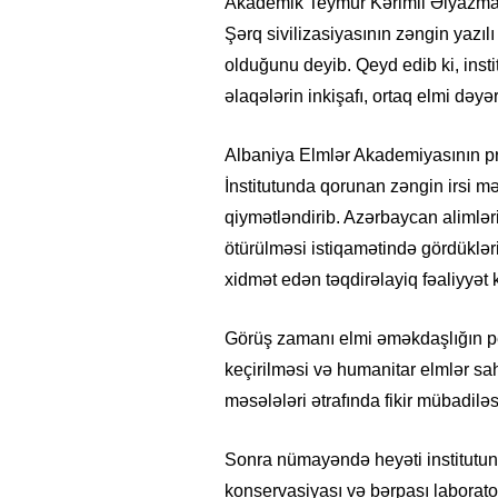
Akademik Teymur Kərimli Əlyazmala
Şərq sivilizasiyasının zəngin yazı
olduğunu deyib. Qeyd edib ki, insti
əlaqələrin inkişafı, ortaq elmi dəyə
Albaniya Elmlər Akademiyasının p
İnstitutunda qorunan zəngin irsi m
qiymətləndirib. Azərbaycan alimlər
ötürülməsi istiqamətində gördükləri
xidmət edən təqdirəlayiq fəaliyyət 
Görüş zamanı elmi əməkdaşlığın per
keçirilməsi və humanitar elmlər sah
məsələləri ətrafında fikir mübadiləsi
Sonra nümayəndə heyəti institutun 
konservasiyası və bərpası laborator