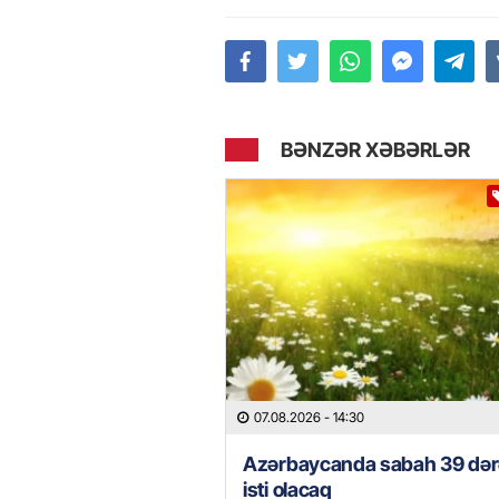
BƏNZƏR XƏBƏRLƏR
07.08.2026
- 14:30
Azərbaycanda sabah 39 də
isti olacaq