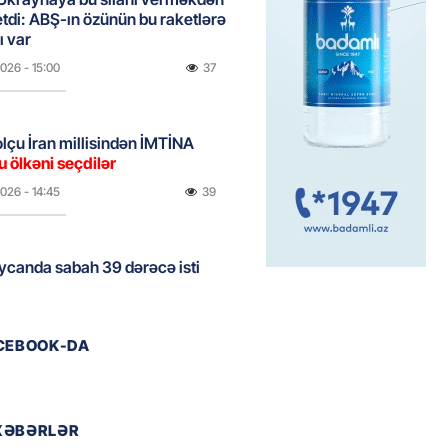
etdi: ABŞ-ın özünün bu raketlərə
ı var
2026
- 15:00
37
bolçu İran millisindən İMTİNA
u ölkəni seçdilər
2026
- 14:45
39
canda sabah 39 dərəcə isti
2026
- 14:30
41
ACEBOOK-DA
 Biznes-dən mikro biznes
nə 5%-dək endirim
XƏBƏRLƏR
2026
- 14:28
41