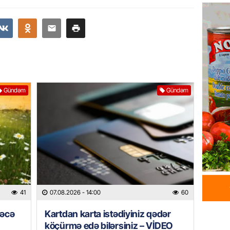
BAŞLA
07.08.
GÜNDƏM
Azərbay
07.08.
Gündəm
Gündəm
BANNER
ABŞ Hö
verilmə
07.08.
MANŞET
Alimdə
dənizin
41
07.08.2026
- 14:00
60
06.08.
rəcə
Kartdan karta istədiyiniz qədər
köçürmə edə bilərsiniz – VİDEO
MANŞET