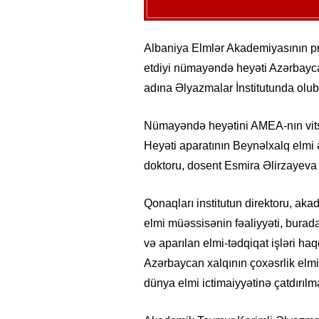
Albaniya Elmlər Akademiyasının pr
etdiyi nümayəndə heyəti Azərbay
adına Əlyazmalar İnstitutunda olub
Nümayəndə heyətini AMEA-nın vits
Heyəti aparatının Beynəlxalq elmi 
doktoru, dosent Esmira Əlirzayeva 
Qonaqları institutun direktoru, aka
elmi müəssisənin fəaliyyəti, burad
və aparılan elmi-tədqiqat işləri ha
Azərbaycan xalqının çoxəsrlik elmi
dünya elmi ictimaiyyətinə çatdırılma