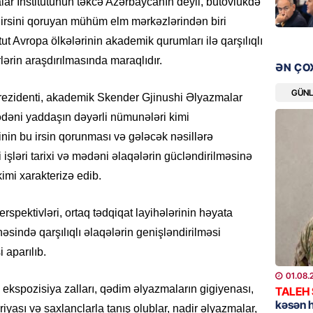
r İnstitutunun təkcə Azərbaycanın deyil, bütövlükdə
Prezid
ilə ba
lı irsini qoruyan mühüm elm mərkəzlərindən biri
tut Avropa ölkələrinin akademik qurumları ilə qarşılıqlı
07.08.
rlərin araşdırılmasında maraqlıdır.
ƏN ÇO
GÜNDƏM
Prezide
GÜN
rezidenti, akademik Skender Gjinushi Əlyazmalar
SƏRƏ
ədəni yaddaşın dəyərli nümunələri kimi
07.08.
inin bu irsin qorunması və gələcək nəsillərə
 işləri tarixi və mədəni əlaqələrin gücləndirilməsinə
ÖZƏL
kimi xarakterizə edib.
Azərba
yaradıl
spektivləri, ortaq tədqiqat layihələrinin həyata
07.08.
əsində qarşılıqlı əlaqələrin genişləndirilməsi
GÜNDƏM
 aparılıb.
Aytən 
01.08.
verildi
ekspozisiya zalları, qədim əlyazmaların gigiyenası,
TALEH
07.08.
kəsən 
iyası və saxlanclarla tanış olublar, nadir əlyazmalar,