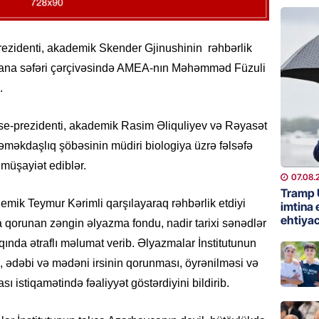
HADISƏ
Sumqay
ezidenti, akademik Skender Gjinushinin rəhbərlik
çimərli
cana səfəri çərçivəsində AMEA-nın Məhəmməd Füzuli
şəxslər
.
07.08.
e-prezidenti, akademik Rasim Əliquliyev və Rəyasət
GÜNDƏM
əməkdaşlıq şöbəsinin müdiri biologiya üzrə fəlsəfə
Kartdan
köçürmə
müşayiət ediblər.
07.08.
07.08.
Tramp 
demik Teymur Kərimli qarşılayaraq rəhbərlik etdiyi
imtina 
MANŞET
ehtiyac
a qorunan zəngin əlyazma fondu, nadir tarixi sənədlər
Mişust
qqında ətraflı məlumat verib. Əlyazmalar İnstitutunun
deyib?
, ədəbi və mədəni irsinin qorunması, öyrənilməsi və
07.08.
sı istiqamətində fəaliyyət göstərdiyini bildirib.
GÜNDƏM