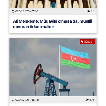
07.08.2026
- 11:00
85
Ali Məhkəmə: Müqavilə olmasa da, müəllif
qonorarı ödənilməlidir
Gündəm
07.08.2026
- 09:45
105