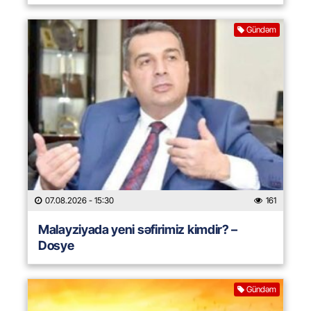
Gündəm
07.08.2026
- 15:30
161
Malayziyada yeni səfirimiz kimdir? –
Dosye
Gündəm