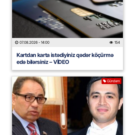
07.08.2026
- 14:00
154
Kartdan karta istədiyiniz qədər köçürmə
edə bilərsiniz – VİDEO
Gündəm