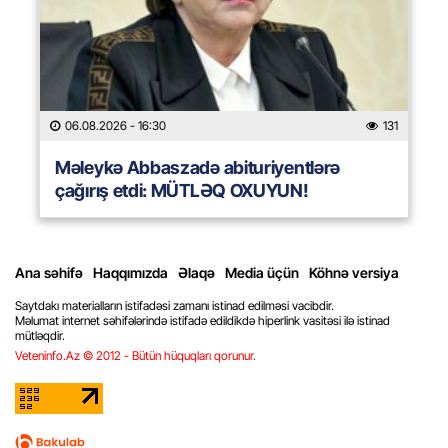
06.08.2026
- 16:30
131
Məleykə Abbaszadə abituriyentlərə
çağırış etdi: MÜTLƏQ OXUYUN!
Ana səhifə
Haqqımızda
Əlaqə
Media üçün
Köhnə versiya
Saytdakı materialların istifadəsi zamanı istinad edilməsi vacibdir.
Məlumat internet səhifələrində istifadə edildikdə hiperlink vasitəsi ilə istinad
mütləqdir.
Veteninfo.Az © 2012 - Bütün hüquqları qorunur.