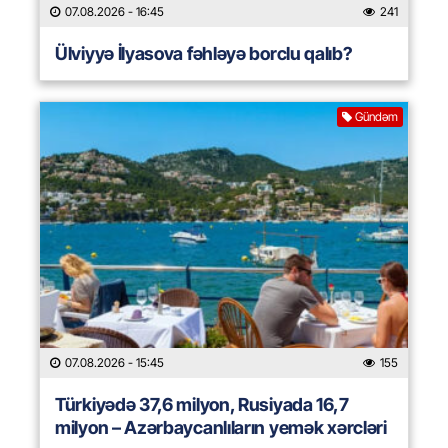
07.08.2026
- 16:45
241
Ülviyyə İlyasova fəhləyə borclu qalıb?
Gündəm
07.08.2026
- 15:45
155
Türkiyədə 37,6 milyon, Rusiyada 16,7
milyon – Azərbaycanlıların yemək xərcləri