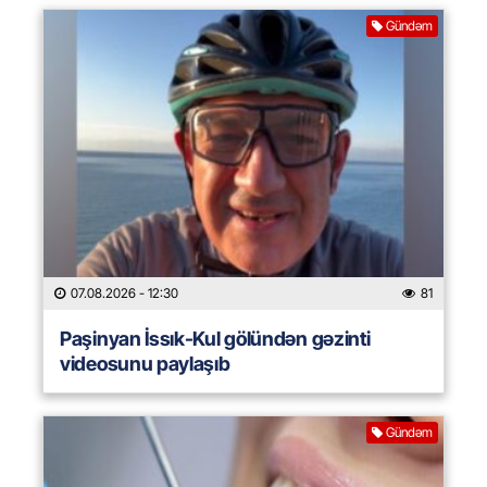
Gündəm
07.08.2026
- 12:30
81
Paşinyan İssık-Kul gölündən gəzinti
videosunu paylaşıb
Gündəm