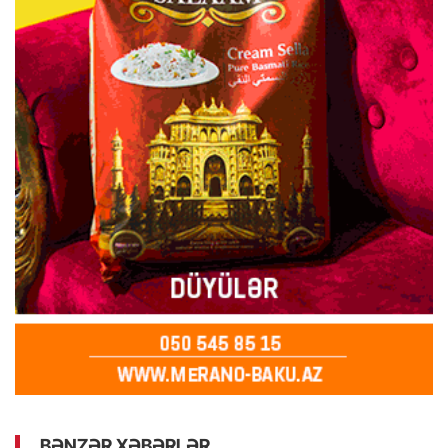
BƏNZƏR XƏBƏRLƏR