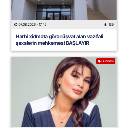
07.08.2026
- 17:45
139
Hərbi xidmətə görə rüşvət alan vəzifəli
şəxslərin məhkəməsi BAŞLAYIR
Gündəm