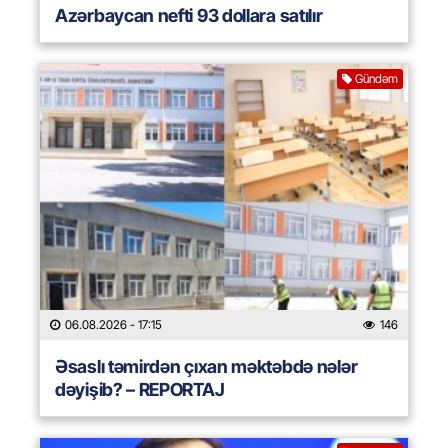
Azərbaycan nefti 93 dollara satılır
Gündəm
06.08.2026
- 17:15
146
Əsaslı təmirdən çıxan məktəbdə nələr
dəyişib? – REPORTAJ