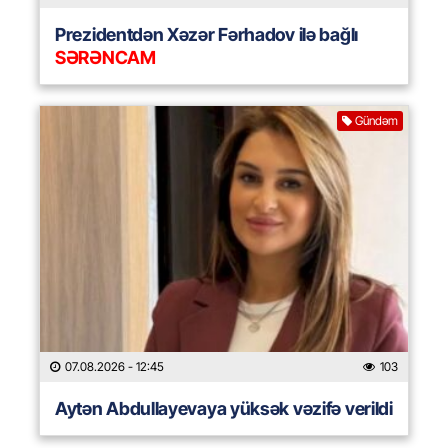
Prezidentdən Xəzər Fərhadov ilə bağlı
SƏRƏNCAM
Gündəm
07.08.2026
- 12:45
103
Aytən Abdullayevaya yüksək vəzifə verildi