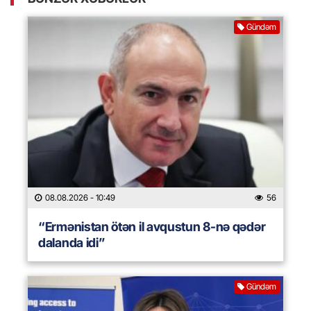
Gündəm
08.08.2026
- 10:49
56
“Ermənistan ötən il avqustun 8-nə qədər
dalanda idi”
Gündəm