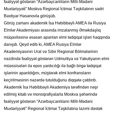
fəaliyyət göstərən “Azərbaycanlıların Milli-Mədəni
Muxtariyyəti” Moskva Regional İctimai Təşkilatının sədri
Bəxtiyar Həsənovla görüşüb.
Görüş zamanı akademik İsa Həbibbəyli AMEA ilə Rusiya
Elmlər Akademiyası arasında imzalanmış Əməkdaşlıq
müqaviləsinə əsasən aparılan elmi tədqiqat işləri haqqında
danışıb. Qeyd edib ki, AMEA Rusiya Elmlər
Akademiyasının Ural və Sibir Regional Bölmələrinin
nəzdində fəaliyyət göstərən Udmurtiya və Yakutiyanın elmi
müəssisələri ilə epos yardıcılığı ilə bağlı birgə tədqiqat
işlərinin aparıldığını, müştərək elmi konfransların
keçirilməsinin nəzərdə tutulduğunu diqqətə çatdırıb.
Akademik İsa Həbibbəyli Akademiya tərəfindən nəşr
edilmiş kitab və monoqrafiyalarla Moskva şəhərində
fəaliyyət göstərən “Azərbaycanlıların Milli-Mədəni
Muxtariyyəti” Regional İctimai Təşkilatına lazımi dəstək