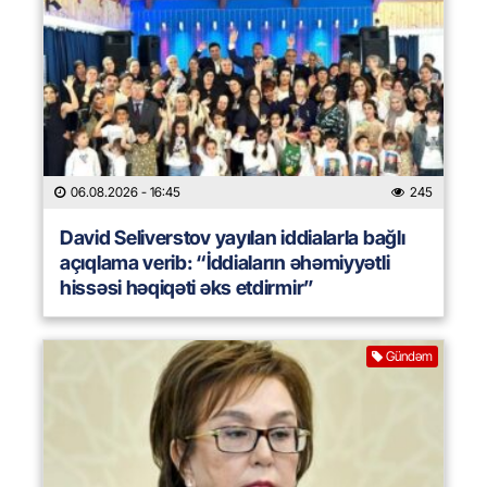
06.08.2026
- 16:45
245
David Seliverstov yayılan iddialarla bağlı
açıqlama verib: “İddiaların əhəmiyyətli
hissəsi həqiqəti əks etdirmir”
Gündəm