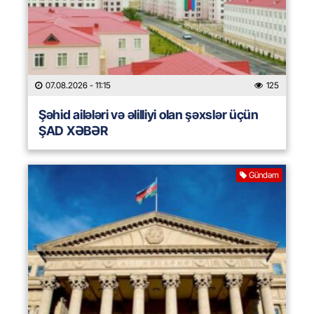
07.08.2026
- 11:15
125
Şəhid ailələri və əlilliyi olan şəxslər üçün
ŞAD XƏBƏR
Gündəm