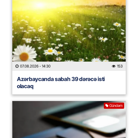
07.08.2026
- 14:30
153
Azərbaycanda sabah 39 dərəcə isti
olacaq
Gündəm