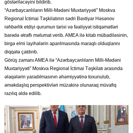
göstəriləcəyini bildirib.
“Azərbaycanlıların Milli-Mədəni Muxtariyyəti” Moskva
Regional İctimai Təşkilatının sədri Bəxtiyar Həsənov
rəhbərlik etdiyi qurumun tarixi və fəaliyyət istiqamətləri
barədə ətraflı məlumat verib. AMEA ilə kitab mübadiləsinin,
birgə elmi layihələrin aparılmasında maraqlı olduqlarını
diqqətə çatdırıb.
Görüş zamanı AMEA ilə “Azərbaycanlıların Milli-Mədəni
Muxtariyyəti” Moskva Regional İctimai Təşkilatı arasında
əlaqələrin yaradılmasının əhəmiyyətinə toxunulub,
əməkdaşlıq perspektivləri müzakirə olunaraq müvafiq
razılıq əldə edilib.