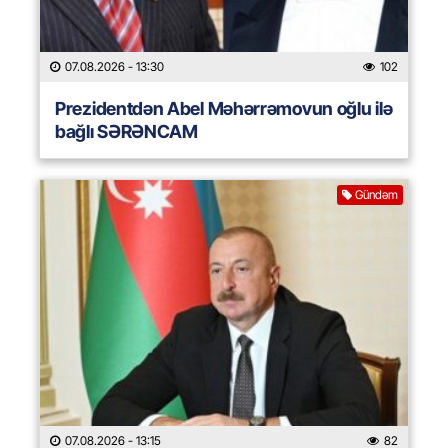
07.08.2026
- 13:30
102
Prezidentdən Abel Məhərrəmovun oğlu ilə
bağlı SƏRƏNCAM
Gündəm
07.08.2026
- 13:15
82