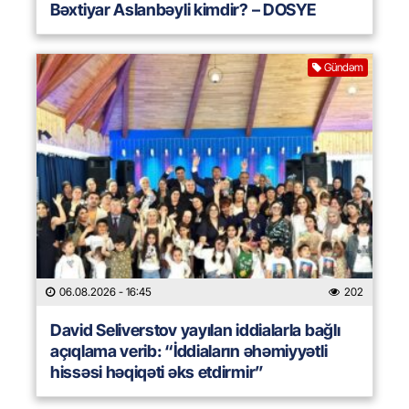
Bəxtiyar Aslanbəyli kimdir? – DOSYE
Gündəm
06.08.2026
- 16:45
202
David Seliverstov yayılan iddialarla bağlı
açıqlama verib: “İddiaların əhəmiyyətli
hissəsi həqiqəti əks etdirmir”