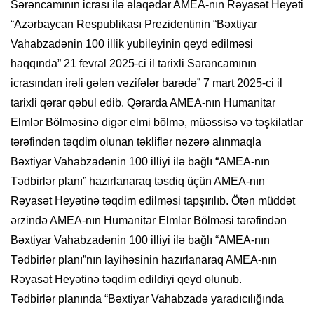
Sərəncamının icrası ilə əlaqədar AMEA-nın Rəyasət Heyəti
“Azərbaycan Respublikası Prezidentinin “Bəxtiyar
Vahabzadənin 100 illik yubileyinin qeyd edilməsi
haqqında” 21 fevral 2025-ci il tarixli Sərəncamının
icrasından irəli gələn vəzifələr barədə” 7 mart 2025-ci il
tarixli qərar qəbul edib. Qərarda AMEA-nın Humanitar
Elmlər Bölməsinə digər elmi bölmə, müəssisə və təşkilatlar
tərəfindən təqdim olunan təkliflər nəzərə alınmaqla
Bəxtiyar Vahabzadənin 100 illiyi ilə bağlı “AMEA-nın
Tədbirlər planı” hazırlanaraq təsdiq üçün AMEA-nın
Rəyasət Heyətinə təqdim edilməsi tapşırılıb. Ötən müddət
ərzində AMEA-nın Humanitar Elmlər Bölməsi tərəfindən
Bəxtiyar Vahabzadənin 100 illiyi ilə bağlı “AMEA-nın
Tədbirlər planı”nın layihəsinin hazırlanaraq AMEA-nın
Rəyasət Heyətinə təqdim edildiyi qeyd olunub.
Tədbirlər planında “Bəxtiyar Vahabzadə yaradıcılığında