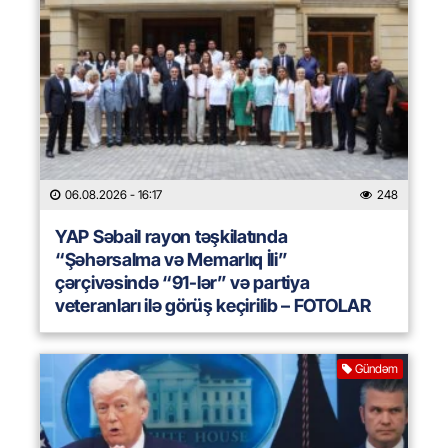
06.08.2026
- 16:17
248
YAP Səbail rayon təşkilatında
“Şəhərsalma və Memarlıq İli”
çərçivəsində “91-lər” və partiya
veteranları ilə görüş keçirilib – FOTOLAR
Gündəm