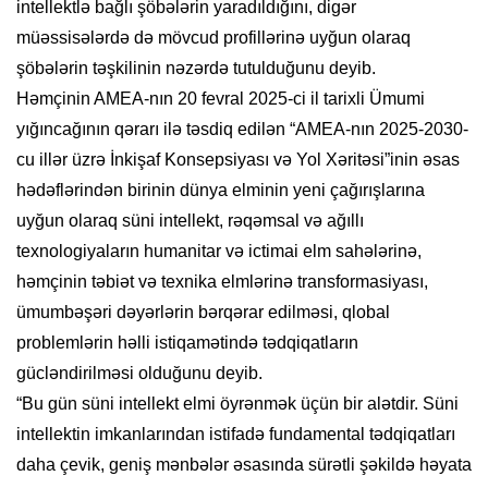
intellektlə bağlı şöbələrin yaradıldığını, digər
müəssisələrdə də mövcud profillərinə uyğun olaraq
şöbələrin təşkilinin nəzərdə tutulduğunu deyib.
Həmçinin AMEA-nın 20 fevral 2025-ci il tarixli Ümumi
yığıncağının qərarı ilə təsdiq edilən “AMEA-nın 2025-2030-
cu illər üzrə İnkişaf Konsepsiyası və Yol Xəritəsi”inin əsas
hədəflərindən birinin dünya elminin yeni çağırışlarına
uyğun olaraq süni intellekt, rəqəmsal və ağıllı
texnologiyaların humanitar və ictimai elm sahələrinə,
həmçinin təbiət və texnika elmlərinə transformasiyası,
ümumbəşəri dəyərlərin bərqərar edilməsi, qlobal
problemlərin həlli istiqamətində tədqiqatların
gücləndirilməsi olduğunu deyib.
“Bu gün süni intellekt elmi öyrənmək üçün bir alətdir. Süni
intellektin imkanlarından istifadə fundamental tədqiqatları
daha çevik, geniş mənbələr əsasında sürətli şəkildə həyata