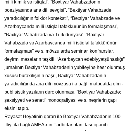
milli kimlik və istiqlal”, “Bəxtiyar Vahabzadənin
poeziyasında ana dili sevgisi”, “Bəxtiyar Vahabzadə
yaradıcılığının folklor konteksti”, “Bəxtiyar Vahabzadə və
Azərbaycanda milli istiqlal təfəkkürünün formalaşması”,
“Bəxtiyar Vahabzadə və Türk dünyası”, “Bəxtiyar
Vahabzadə və Azərbaycanda milli istiqlal təfəkkürünün
formalaşması” və s. mövzularda seminar, konfranslar,
dəyirmi masaların təşkili, “Azərbaycan ədəbiyyatşünaslığı”
jurnalının Bəxtiyar Vahabzadənin yubileyinə həsr olunmuş
xüsusi buraxılışının nəşri, Bəxtiyar Vahabzadənin
yaradıcılığında ana dili mövzusu ilə bağlı mətbuatda elmi-
publisistik yazıların dərc olunması, “Bəxtiyar Vahabzadə:
şəxsiyyəti və sənəti” monoqrafiyası və s. nəşrlərin çapı
əksini tapıb.
Rəyasət Heyətinin qərarı ilə Bəxtiyar Vahabzadənin 100
illiyi ilə bağlı AMEA-nın Tədbirlər planı təsdiqlənib.