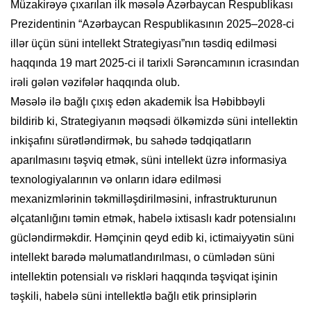
Müzakirəyə çıxarılan ilk məsələ Azərbaycan Respublikası
Prezidentinin “Azərbaycan Respublikasının 2025–2028-ci
illər üçün süni intellekt Strategiyası”nın təsdiq edilməsi
haqqında 19 mart 2025-ci il tarixli Sərəncamının icrasından
irəli gələn vəzifələr haqqında olub.
Məsələ ilə bağlı çıxış edən akademik İsa Həbibbəyli
bildirib ki, Strategiyanın məqsədi ölkəmizdə süni intellektin
inkişafını sürətləndirmək, bu sahədə tədqiqatların
aparılmasını təşviq etmək, süni intellekt üzrə informasiya
texnologiyalarının və onların idarə edilməsi
mexanizmlərinin təkmilləşdirilməsini, infrastrukturunun
əlçatanlığını təmin etmək, habelə ixtisaslı kadr potensialını
gücləndirməkdir. Həmçinin qeyd edib ki, ictimaiyyətin süni
intellekt barədə məlumatlandırılması, o cümlədən süni
intellektin potensialı və riskləri haqqında təşviqat işinin
təşkili, habelə süni intellektlə bağlı etik prinsiplərin