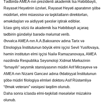
Tədbirdə AMEA-nın prezidenti akademik İsa Həbibbəyli,
Rəyasət Heyətinin üzvləri, Rəyasət Heyəti aparatının şöbə
müdirləri, elmi müəssisə və təşkilatların direktorları,
əməkdaşları və aidiyyəti şəxslər iştirak ediblər.
İclası giriş sözü ilə akademik İsa Həbibbəyli açaraq
tədbirin gündəliyi barədə məlumat verib.
Əvvəlcə AMEA-nın A.A.Bakıxanov adına Tarix və
Etnologiya İnstitutunun böyük elmi işçisi Sevil Yusifovaya,
həmin institutun elmi işçisi Nailə Ramazanovaya, AMEA
nəzdində Respublika Seysmoloji Xidmət Mərkəzinin
“İsmayıllı” seysmik stansiyasının müdiri Arif Mirzəyevə və
AMEA-nın Nizami Gəncəvi adına Ədəbiyyat İnstitutunun
şöbə müdiri filologiya elmləri doktoru Asif Rüstəmliyə
“Əmək veteranı” vəsiqəsi təqdim olunub.
Daha sonra iclasda elmi-təşkilati məsələlər müzakirə
olunub.