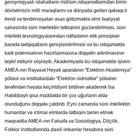
genişmiqyaslı islahatların mühüm istiqamətlərindən birini
dövlətimizin milli maraqlarını və dünyada gedən qabaqcıl
trend və tendensiyaları əsas götürməklə elmi fəaliyyət
sahəsində süni intellektin tətbiqinin gücləndirilməsi, süni
intellekt texnologiyalarından istifadənin etik prinsipləri
barədə tədqiqatların genişləndirilməsi və bu istiqamətdə
kadr potensialının hazırlanmasına diqqətin artırılmasının
təşkil etdiyini söyləyib. Akademiyada bu istiqamətdə işlərin
AMEA-nın Rəyasət Heyəti aparatının “Elektron Akademiya”
şöbəsi və institutlardakı “Elektron xidmətlər” şöbələri
tərəfindən həyata keçirildiyini bildirən akademik İsa
Həbibbəyli qısa müddətdə bir çox uğurların əldə
olunduğunu diqqətə çatdırıb. Eyni zamanda süni intellektin
humanitar və ictimai elmlərdə tətbiqini təmin etmək
məqsədilə AMEA-nın Fəlsəfə və Sosiologiya, Dilçilik,
Folklor institutlarında daxili imkanlar hesabına süni