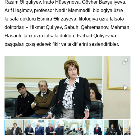
Rasim Əliquliyev, İradə Hüseynova, Gövhər Baxşəliyeva,
Arif Həşimov, professor Nadir Məmmədli, biologiya üzrə
fəlsəfə doktoru Esmira Əlirzayeva, filologiya üzrə fəlsəfə
doktorları – Hikmət Quliyev, Səbuhi Qəhrəmanov, Mehman
Həsənli, tarix üzrə fəlsəfə doktoru Fərhad Quliyev və
başqaları çıxış edərək fikir və təkliflərini səsləndiriblər.