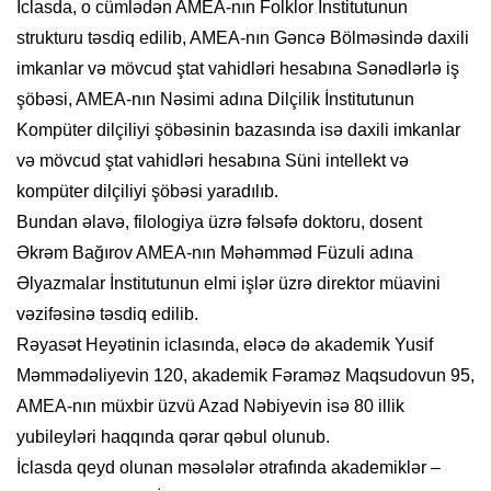
İclasda, o cümlədən AMEA-nın Folklor İnstitutunun
strukturu təsdiq edilib, AMEA-nın Gəncə Bölməsində daxili
imkanlar və mövcud ştat vahidləri hesabına Sənədlərlə iş
şöbəsi, AMEA-nın Nəsimi adına Dilçilik İnstitutunun
Kompüter dilçiliyi şöbəsinin bazasında isə daxili imkanlar
və mövcud ştat vahidləri hesabına Süni intellekt və
kompüter dilçiliyi şöbəsi yaradılıb.
Bundan əlavə, filologiya üzrə fəlsəfə doktoru, dosent
Əkrəm Bağırov AMEA-nın Məhəmməd Füzuli adına
Əlyazmalar İnstitutunun elmi işlər üzrə direktor müavini
vəzifəsinə təsdiq edilib.
Rəyasət Heyətinin iclasında, eləcə də akademik Yusif
Məmmədəliyevin 120, akademik Fəraməz Maqsudovun 95,
AMEA-nın müxbir üzvü Azad Nəbiyevin isə 80 illik
yubileyləri haqqında qərar qəbul olunub.
İclasda qeyd olunan məsələlər ətrafında akademiklər –