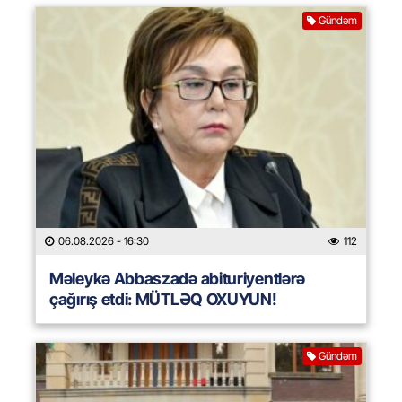
Gündəm
06.08.2026
- 16:30
112
Məleykə Abbaszadə abituriyentlərə
çağırış etdi: MÜTLƏQ OXUYUN!
Gündəm