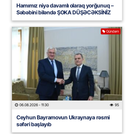
Hamımız niyə davamlı olaraq yorğunuq –
Səbəbini biləndə ŞOKA DÜŞƏCƏKSİNİZ
Gündəm
06.08.2026
- 11:30
95
Ceyhun Bayramovun Ukraynaya rəsmi
səfəri başlayıb