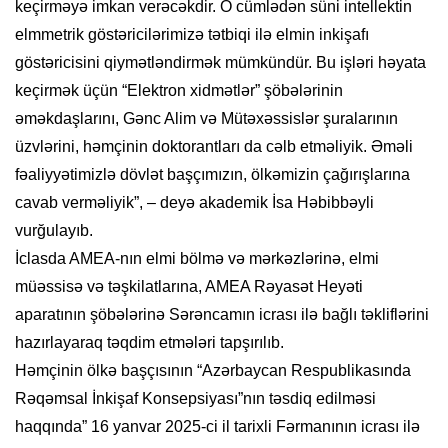
keçirməyə imkan verəcəkdir. O cümlədən süni intellektin
elmmetrik göstəricilərimizə tətbiqi ilə elmin inkişafı
göstəricisini qiymətləndirmək mümkündür. Bu işləri həyata
keçirmək üçün “Elektron xidmətlər” şöbələrinin
əməkdaşlarını, Gənc Alim və Mütəxəssislər şuralarının
üzvlərini, həmçinin doktorantları da cəlb etməliyik. Əməli
fəaliyyətimizlə dövlət başçımızın, ölkəmizin çağırışlarına
cavab verməliyik”, – deyə akademik İsa Həbibbəyli
vurğulayıb.
İclasda AMEA-nın elmi bölmə və mərkəzlərinə, elmi
müəssisə və təşkilatlarına, AMEA Rəyasət Heyəti
aparatının şöbələrinə Sərəncamın icrası ilə bağlı təkliflərini
hazırlayaraq təqdim etmələri tapşırılıb.
Həmçinin ölkə başçısının “Azərbaycan Respublikasında
Rəqəmsal İnkişaf Konsepsiyası”nın təsdiq edilməsi
haqqında” 16 yanvar 2025-ci il tarixli Fərmanının icrası ilə