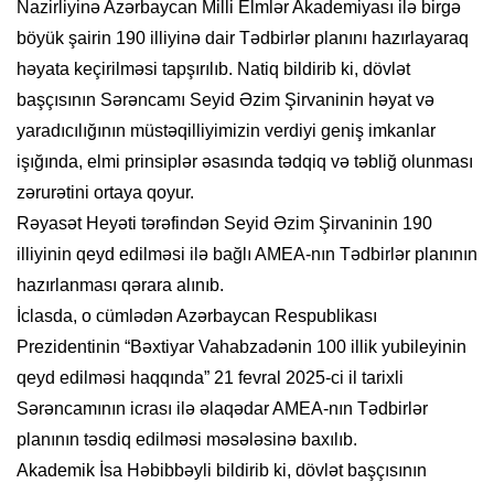
Nazirliyinə Azərbaycan Milli Elmlər Akademiyası ilə birgə
böyük şairin 190 illiyinə dair Tədbirlər planını hazırlayaraq
həyata keçirilməsi tapşırılıb. Natiq bildirib ki, dövlət
başçısının Sərəncamı Seyid Əzim Şirvaninin həyat və
yaradıcılığının müstəqilliyimizin verdiyi geniş imkanlar
işığında, elmi prinsiplər əsasında tədqiq və təbliğ olunması
zərurətini ortaya qoyur.
Rəyasət Heyəti tərəfindən Seyid Əzim Şirvaninin 190
illiyinin qeyd edilməsi ilə bağlı AMEA-nın Tədbirlər planının
hazırlanması qərara alınıb.
İclasda, o cümlədən Azərbaycan Respublikası
Prezidentinin “Bəxtiyar Vahabzadənin 100 illik yubileyinin
qeyd edilməsi haqqında” 21 fevral 2025-ci il tarixli
Sərəncamının icrası ilə əlaqədar AMEA-nın Tədbirlər
planının təsdiq edilməsi məsələsinə baxılıb.
Akademik İsa Həbibbəyli bildirib ki, dövlət başçısının