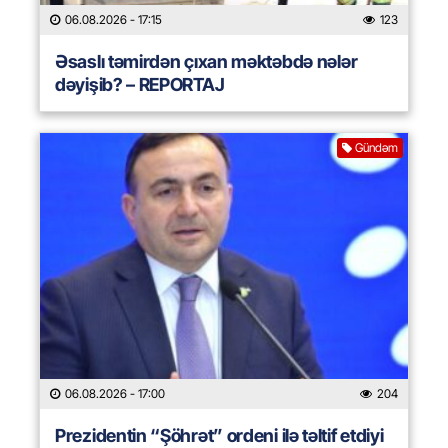
06.08.2026
- 17:15
123
Əsaslı təmirdən çıxan məktəbdə nələr
dəyişib? – REPORTAJ
Gündəm
06.08.2026
- 17:00
204
Prezidentin “Şöhrət” ordeni ilə təltif etdiyi