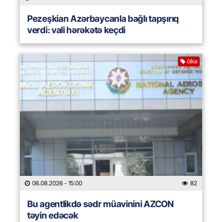
Pezeşkian Azərbaycanla bağlı tapşırıq
verdi: vali hərəkətə keçdi
ölkə
06.08.2026
- 15:00
82
Bu agentlikdə sədr müavinini AZCON
təyin edəcək