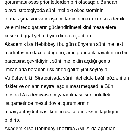
qorunması əsas prioritetlərdən biri olacaqdır. Bundan
əlavə, strategiyada süni intellekt ekosisteminin
formalaşmasını və inkişafını təmin etmək üçün akademik
və elmi tədqiqatların gücləndirilməsi kimi məsələlərə
xüsusi diqqət yetirildiyini diqqətə çatdırıb.
Akademik İsa Həbibbəyli bu gün dünyanın süni intellekt
mərhələsinə daxil olduğunu, artıq gündəlik həyatımızın bir
parçasına çevrildiyini, süni intellektin açdığı geniş
imkanlarla bərabər, risklər də gətirdiyini söyləyib.
Vurğulayıb ki, Strategiyada süni intellektlə bağlı gözlənilən
risklər və onların neytrallaşdırılması məqsədilə Süni
İntellekt Akademiyasının yaradılması, süni intellekt
istiqamətində məsul dövlət qurumlarının
müəyyənləşdirilməsi kimi məsələlərin əksini tapdığını
bildirib.
Akademik İsa Həbibbəyli hazırda AMEA-da aparılan