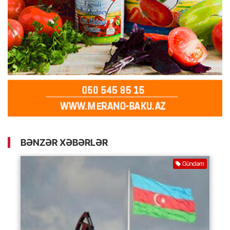
BƏNZƏR XƏBƏRLƏR
Gündəm