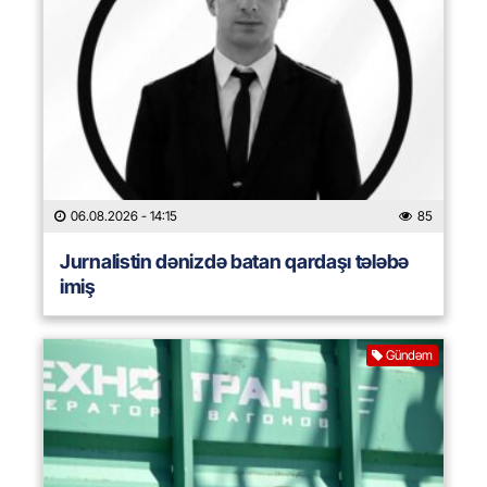
06.08.2026
- 14:15
85
Jurnalistin dənizdə batan qardaşı tələbə
imiş
Gündəm