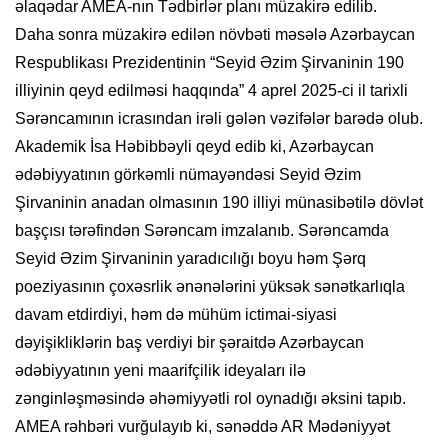
əlaqədar AMEA-nın Tədbirlər planı müzakirə edilib.
Daha sonra müzakirə edilən növbəti məsələ Azərbaycan
Respublikası Prezidentinin “Seyid Əzim Şirvaninin 190
illiyinin qeyd edilməsi haqqında” 4 aprel 2025-ci il tarixli
Sərəncamının icrasından irəli gələn vəzifələr barədə olub.
Akademik İsa Həbibbəyli qeyd edib ki, Azərbaycan
ədəbiyyatının görkəmli nümayəndəsi Seyid Əzim
Şirvaninin anadan olmasının 190 illiyi münasibətilə dövlət
başçısı tərəfindən Sərəncam imzalanıb. Sərəncamda
Seyid Əzim Şirvaninin yaradıcılığı boyu həm Şərq
poeziyasının çoxəsrlik ənənələrini yüksək sənətkarlıqla
davam etdirdiyi, həm də mühüm ictimai-siyasi
dəyişikliklərin baş verdiyi bir şəraitdə Azərbaycan
ədəbiyyatının yeni maarifçilik ideyaları ilə
zənginləşməsində əhəmiyyətli rol oynadığı əksini tapıb.
AMEA rəhbəri vurğulayıb ki, sənəddə AR Mədəniyyət