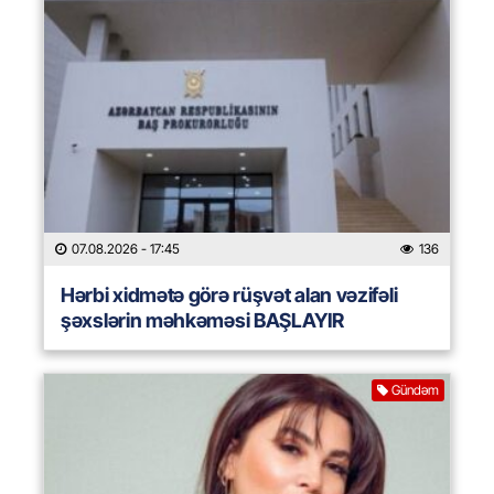
07.08.2026
- 17:45
136
Hərbi xidmətə görə rüşvət alan vəzifəli
şəxslərin məhkəməsi BAŞLAYIR
Gündəm