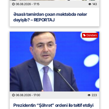
06.08.2026
- 17:15
143
Əsaslı təmirdən çıxan məktəbdə nələr
dəyişib? – REPORTAJ
Gündəm
06.08.2026
- 17:00
223
Prezidentin “Şöhrət” ordeni ilə təltif etdiyi