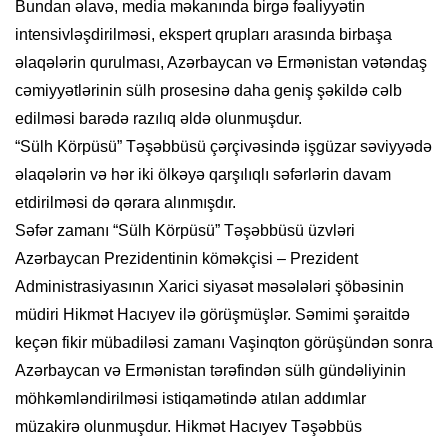
Bundan əlavə, media məkanında birgə fəaliyyətin
intensivləşdirilməsi, ekspert qrupları arasında birbaşa
əlaqələrin qurulması, Azərbaycan və Ermənistan vətəndaş
cəmiyyətlərinin sülh prosesinə daha geniş şəkildə cəlb
edilməsi barədə razılıq əldə olunmuşdur.
“Sülh Körpüsü” Təşəbbüsü çərçivəsində işgüzar səviyyədə
əlaqələrin və hər iki ölkəyə qarşılıqlı səfərlərin davam
etdirilməsi də qərara alınmışdır.
Səfər zamanı “Sülh Körpüsü” Təşəbbüsü üzvləri
Azərbaycan Prezidentinin köməkçisi – Prezident
Administrasiyasının Xarici siyasət məsələləri şöbəsinin
müdiri Hikmət Hacıyev ilə görüşmüşlər. Səmimi şəraitdə
keçən fikir mübadiləsi zamanı Vaşinqton görüşündən sonra
Azərbaycan və Ermənistan tərəfindən sülh gündəliyinin
möhkəmləndirilməsi istiqamətində atılan addımlar
müzakirə olunmuşdur. Hikmət Hacıyev Təşəbbüs