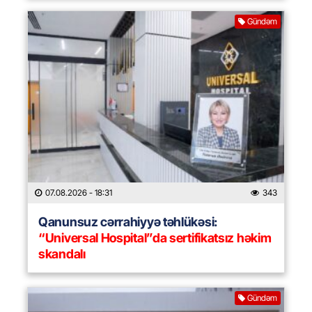
Gündəm
07.08.2026
- 18:31
343
Qanunsuz cərrahiyyə təhlükəsi:
“Universal Hospital”da sertifikatsız həkim
skandalı
Gündəm