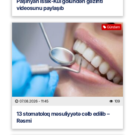
Paşinyan İssık-Kul gölündən gəzinti
videosunu paylaşıb
Gündəm
07.08.2026
- 11:45
109
13 stomatoloq məsuliyyətə cəlb edilib –
Rəsmi