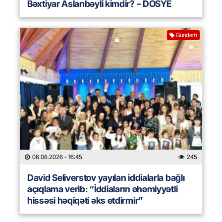
Bəxtiyar Aslanbəyli kimdir? – DOSYE
Gündəm
06.08.2026
- 16:45
245
David Seliverstov yayılan iddialarla bağlı
açıqlama verib: “İddiaların əhəmiyyətli
hissəsi həqiqəti əks etdirmir”