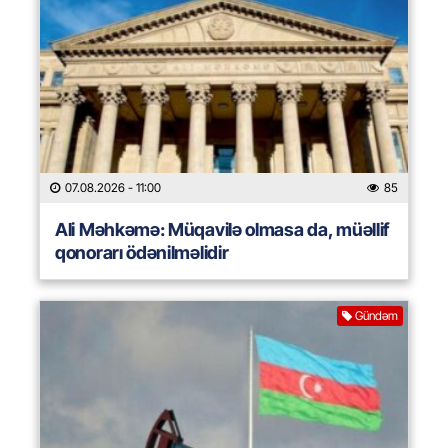
07.08.2026
- 11:00
85
Ali Məhkəmə: Müqavilə olmasa da, müəllif
qonorarı ödənilməlidir
Gündəm