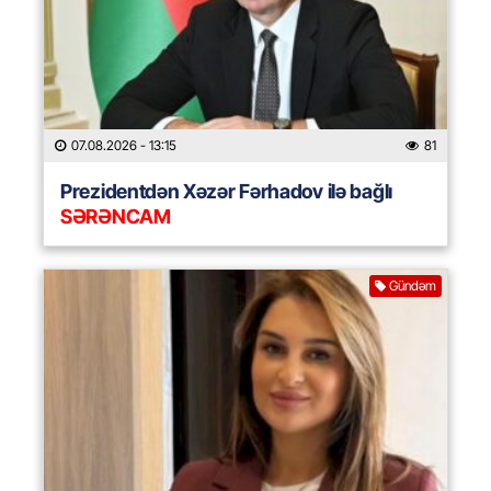
07.08.2026
- 13:15
81
Prezidentdən Xəzər Fərhadov ilə bağlı
SƏRƏNCAM
Gündəm