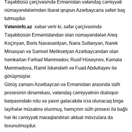
Təşəbbüsü çərçivəsində Ermənistan vətəndaş cəmiyyəti
nümayəndələrindən ibarət qrupun Azərbaycana səfəri baş
tutmuşdur.
Vətəninfo.az
xəbər verir ki, səfər çərçivəsində
Təşəbbüsün Ermənistandan olan nümayəndələri Areq
Koçinyan, Boris Navasardyan, Naira Sultanyan, Narek
Minasyan və Samvel Meliksetyan Azərbaycandan olan
həmkarları Fərhad Məmmədov, Rusif Hüseynov, Kəmalə
Məmmədova, Ramil İskəndərli və Fuad Abdullayev ilə
görüşmüşlər.
Görüş zamanı Azərbaycan və Ermənistan arasında sülh
prosesinin dinamikası, vətəndaş cəmiyyətinin dialoqun
bərpasındakı rolu və yaxın gələcəkdə icra olunacaq birgə
layihələr müzakirə olunmuş, həmçinin sülh prosesi ilə bağlı
hər iki cəmiyyəti maraqlandıran aktual mövzulara da
toxunulmuşdur.