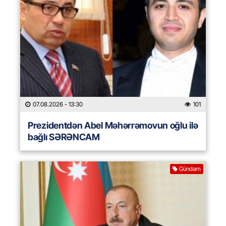
07.08.2026
- 13:30
101
Prezidentdən Abel Məhərrəmovun oğlu ilə
bağlı SƏRƏNCAM
Gündəm