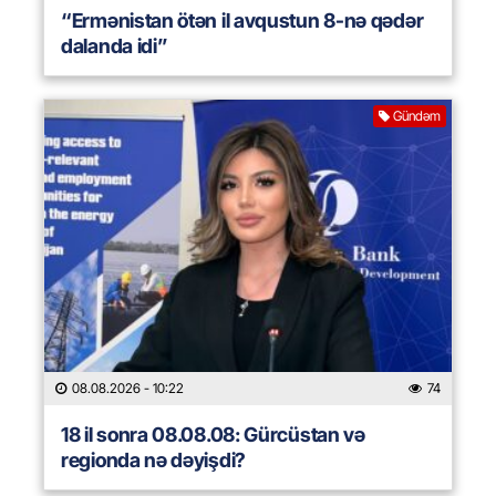
“Ermənistan ötən il avqustun 8-nə qədər
dalanda idi”
Gündəm
08.08.2026
- 10:22
74
18 il sonra 08.08.08: Gürcüstan və
regionda nə dəyişdi?