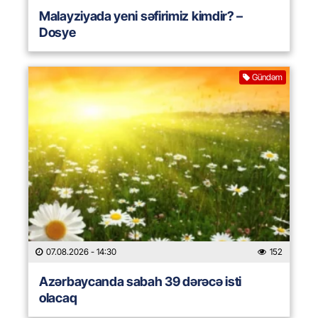
Malayziyada yeni səfirimiz kimdir? –
Dosye
Gündəm
07.08.2026
- 14:30
152
Azərbaycanda sabah 39 dərəcə isti
olacaq