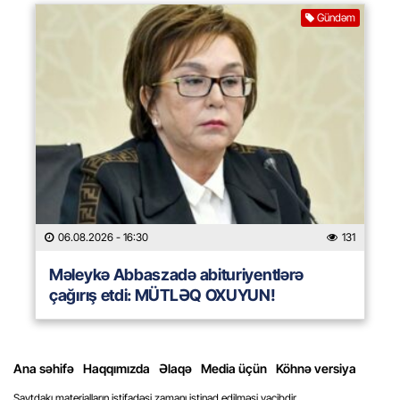
Gündəm
06.08.2026
- 16:30
131
Məleykə Abbaszadə abituriyentlərə
çağırış etdi: MÜTLƏQ OXUYUN!
Ana səhifə
Haqqımızda
Əlaqə
Media üçün
Köhnə versiya
Saytdakı materialların istifadəsi zamanı istinad edilməsi vacibdir.