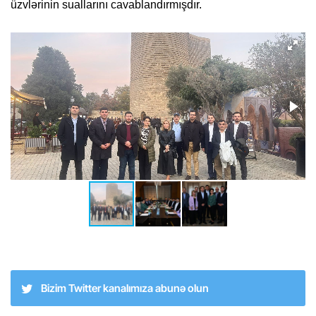
üzvlərinin suallarını cavablandırmışdır.
Bizim Twitter kanalımıza abunə olun