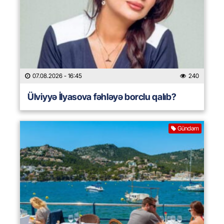
07.08.2026
- 16:45
240
Ülviyyə İlyasova fəhləyə borclu qalıb?
Gündəm