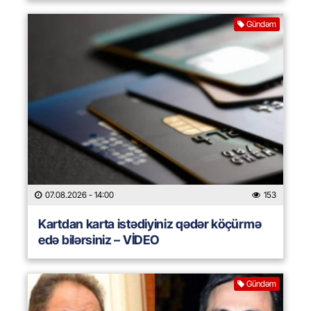
Gündəm
07.08.2026
- 14:00
153
Kartdan karta istədiyiniz qədər köçürmə
edə bilərsiniz – VİDEO
Gündəm