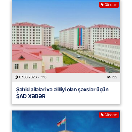
Gündəm
07.08.2026
- 11:15
122
Şəhid ailələri və əlilliyi olan şəxslər üçün
ŞAD XƏBƏR
Gündəm