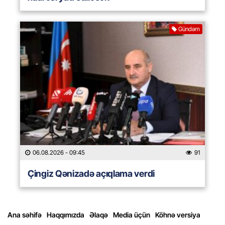
Gündəm
06.08.2026
- 09:45
91
Çingiz Qənizadə açıqlama verdi
Ana səhifə
Haqqımızda
Əlaqə
Media üçün
Köhnə versiya