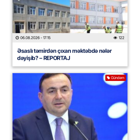
06.08.2026
- 17:15
122
Əsaslı təmirdən çıxan məktəbdə nələr
dəyişib? – REPORTAJ
Gündəm