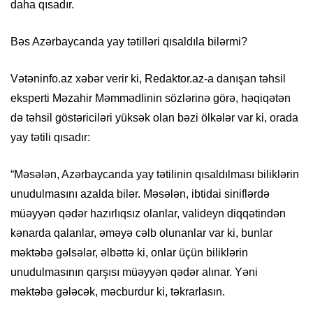
daha qısadır.
Bəs Azərbaycanda yay tətilləri qısaldıla bilərmi?
Vətəninfo.az xəbər verir ki, Redaktor.az-a danışan təhsil
eksperti Məzahir Məmmədlinin sözlərinə görə, həqiqətən
də təhsil göstəriciləri yüksək olan bəzi ölkələr var ki, orada
yay tətili qısadır:
“Məsələn, Azərbaycanda yay tətilinin qısaldılması biliklərin
unudulmasını azalda bilər. Məsələn, ibtidai siniflərdə
müəyyən qədər hazırlıqsız olanlar, valideyn diqqətindən
kənarda qalanlar, əməyə cəlb olunanlar var ki, bunlar
məktəbə gəlsələr, əlbəttə ki, onlar üçün biliklərin
unudulmasının qarşısı müəyyən qədər alınar. Yəni
məktəbə gələcək, məcburdur ki, təkrarlasın.