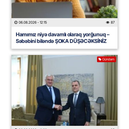
06.08.2026
- 12:15
87
Hamımız niyə davamlı olaraq yorğunuq –
Səbəbini biləndə ŞOKA DÜŞƏCƏKSİNİZ
Gündəm