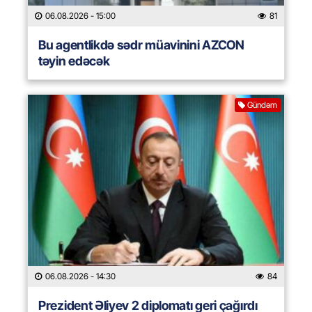
06.08.2026
- 15:00
81
Bu agentlikdə sədr müavinini AZCON
təyin edəcək
Gündəm
06.08.2026
- 14:30
84
Prezident Əliyev 2 diplomatı geri çağırdı