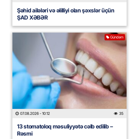
Şəhid ailələri və əlilliyi olan şəxslər üçün
ŞAD XƏBƏR
Gündəm
07.08.2026
- 10:12
35
13 stomatoloq məsuliyyətə cəlb edilib –
Rəsmi