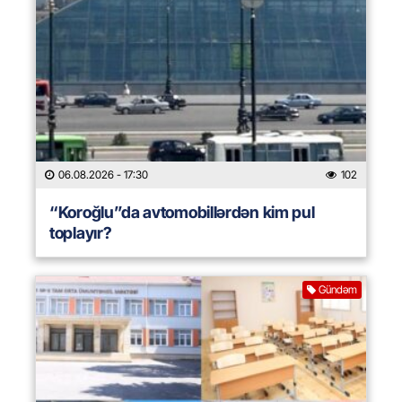
06.08.2026
- 17:30
102
“Koroğlu”da avtomobillərdən kim pul
toplayır?
Gündəm