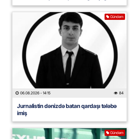
Gündəm
06.08.2026
- 14:15
84
Jurnalistin dənizdə batan qardaşı tələbə
imiş
Gündəm