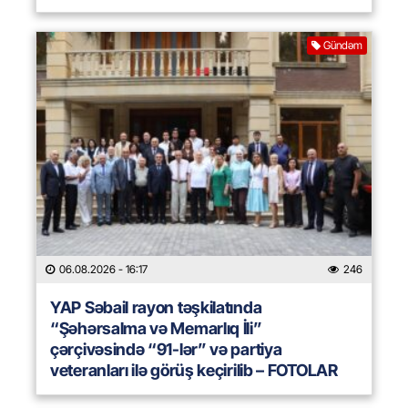
Gündəm
06.08.2026
- 16:17
246
YAP Səbail rayon təşkilatında
“Şəhərsalma və Memarlıq İli”
çərçivəsində “91-lər” və partiya
veteranları ilə görüş keçirilib – FOTOLAR