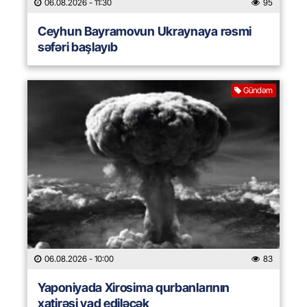
06.08.2026
- 11:30
95
Ceyhun Bayramovun Ukraynaya rəsmi
səfəri başlayıb
Gündəm
06.08.2026
- 10:00
83
Yaponiyada Xirosima qurbanlarının
xatirəsi yad ediləcək