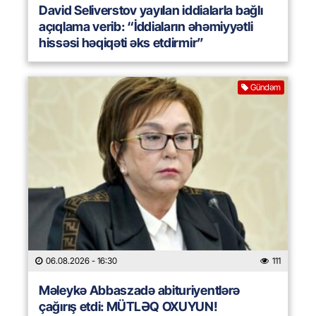
David Seliverstov yayılan iddialarla bağlı
açıqlama verib: “İddiaların əhəmiyyətli
hissəsi həqiqəti əks etdirmir”
Gündəm
06.08.2026
- 16:30
111
Məleykə Abbaszadə abituriyentlərə
çağırış etdi: MÜTLƏQ OXUYUN!