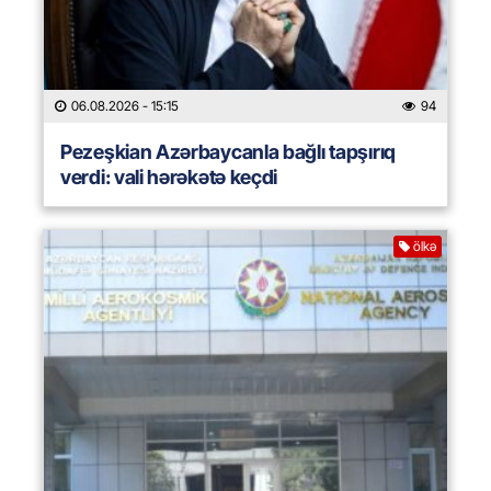
06.08.2026
- 15:15
94
Pezeşkian Azərbaycanla bağlı tapşırıq
verdi: vali hərəkətə keçdi
ölkə