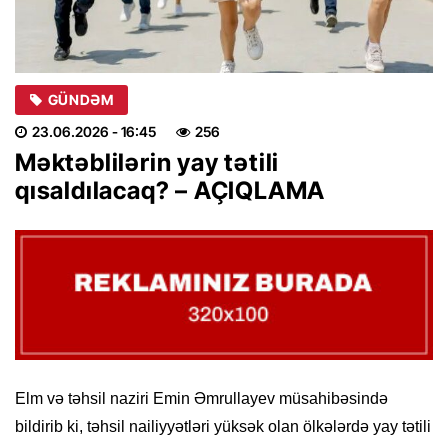
GÜNDƏM
23.06.2026
- 16:45
256
Məktəblilərin yay tətili
qısaldılacaq? – AÇIQLAMA
Elm və təhsil naziri Emin Əmrullayev müsahibəsində
bildirib ki, təhsil nailiyyətləri yüksək olan ölkələrdə yay tətili