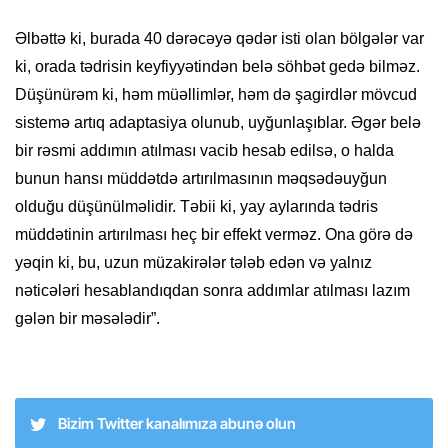
Əlbəttə ki, burada 40 dərəcəyə qədər isti olan bölgələr var
ki, orada tədrisin keyfiyyətindən belə söhbət gedə bilməz.
Düşünürəm ki, həm müəllimlər, həm də şagirdlər mövcud
sistemə artıq adaptasiya olunub, uyğunlaşıblar. Əgər belə
bir rəsmi addımın atılması vacib hesab edilsə, o halda
bunun hansı müddətdə artırılmasının məqsədəuyğun
olduğu düşünülməlidir. Təbii ki, yay aylarında tədris
müddətinin artırılması heç bir effekt verməz. Ona görə də
yəqin ki, bu, uzun müzakirələr tələb edən və yalnız
nəticələri hesablandıqdan sonra addımlar atılması lazım
gələn bir məsələdir”.
Bizim Twitter kanalımıza abunə olun