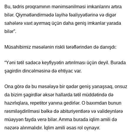
Bu, tədris proqramının mənimsənilməsi imkanlarını artıra
bilər. Qiymətləndirmədə layihə fəaliyyətlərinə və digər
sahələrə vaxt ayırmaq üçün daha geniş imkanlar yarada
bilər”.
Müsahibimiz məsələnin riskli tərəflərindən də danışdı:
“Yəni tətil sadəcə keyfiyyətin artırılması üçün deyil. Burada
şagirdin dincəlməsinə də ehtiyac var.
Ona görə də bu məsələyə bir qədər geniş yanaşsaq, onsuz
da bizim şagirdlər əksər hallarda tətil müddətində də
hazırlıqlara, repetitor yanına gedirlər. O baxımdan bunun
rəsmiləşdirilməsi bəlkə də abituriyentlərə və valideynlərə
müəyyən fayda verə bilər. Amma burada iqlim amili də
nəzərə alınmalıdır. İqlim amili əsas rol oynayır.