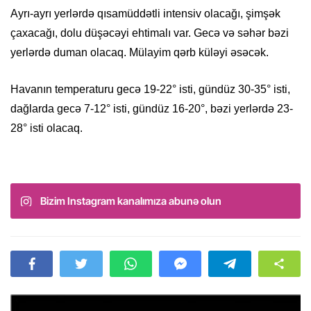
Ayrı-ayrı yerlərdə qısamüddətli intensiv olacağı, şimşək
çaxacağı, dolu düşəcəyi ehtimalı var. Gecə və səhər bəzi
yerlərdə duman olacaq. Mülayim qərb küləyi əsəcək.
Havanın temperaturu gecə 19-22° isti, gündüz 30-35° isti,
dağlarda gecə 7-12° isti, gündüz 16-20°, bəzi yerlərdə 23-
28° isti olacaq.
Bizim Instagram kanalımıza abunə olun