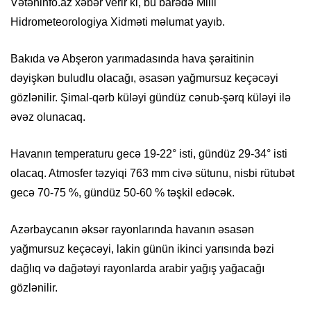
Vətəninfo.az xəbər verir ki, bu barədə Milli
Hidrometeorologiya Xidməti məlumat yayıb.
Bakıda və Abşeron yarımadasında hava şəraitinin
dəyişkən buludlu olacağı, əsasən yağmursuz keçəcəyi
gözlənilir. Şimal-qərb küləyi gündüz cənub-şərq küləyi ilə
əvəz olunacaq.
Havanın temperaturu gecə 19-22° isti, gündüz 29-34° isti
olacaq. Atmosfer təzyiqi 763 mm civə sütunu, nisbi rütubət
gecə 70-75 %, gündüz 50-60 % təşkil edəcək.
Azərbaycanın əksər rayonlarında havanın əsasən
yağmursuz keçəcəyi, lakin günün ikinci yarısında bəzi
dağlıq və dağətəyi rayonlarda arabir yağış yağacağı
gözlənilir.