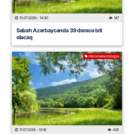
13.07.2026
- 14:30
147
Sabah Azərbaycanda 39 dərəcə isti
olacaq
Hidrometeorologiya
11.07.2026
- 13:16
435