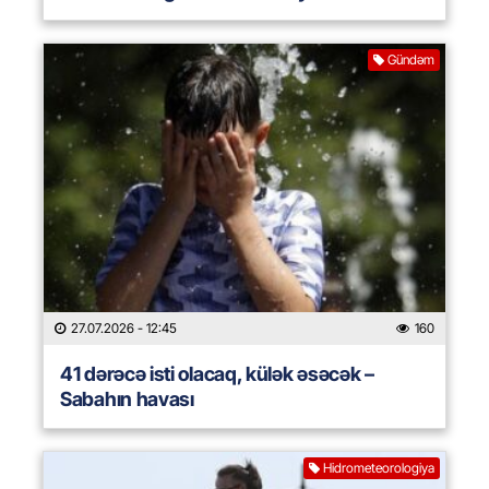
Gündəm
27.07.2026
- 12:45
160
41 dərəcə isti olacaq, külək əsəcək –
Sabahın havası
Hidrometeorologiya