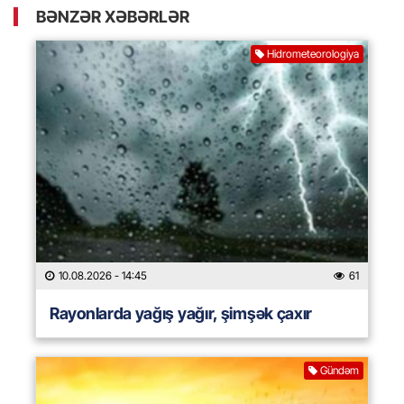
BƏNZƏR XƏBƏRLƏR
Hidrometeorologiya
10.08.2026
- 14:45
61
Rayonlarda yağış yağır, şimşək çaxır
Gündəm