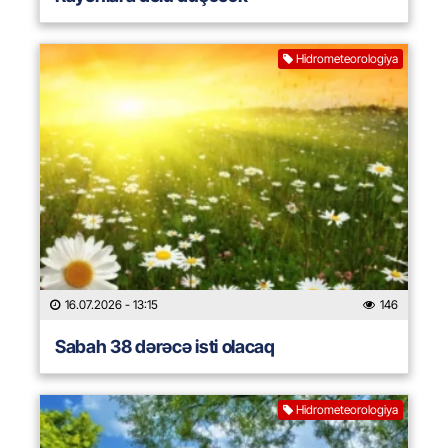
Hidrometeorologiya
16.07.2026
- 13:15
146
Sabah 38 dərəcə isti olacaq
Hidrometeorologiya