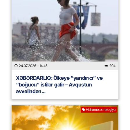
24.07.2026
- 14:45
204
XƏBƏRDARLIQ: Ölkəyə “yandırıcı” və
“boğucu” istilər gəlir – Avqustun
əvvəlindən…
Hidrometeorologiya