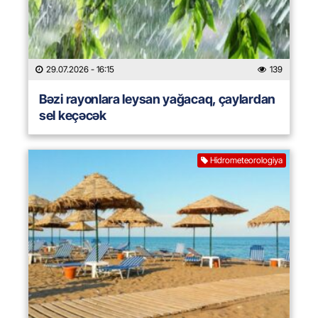
29.07.2026
- 16:15
139
Bəzi rayonlara leysan yağacaq, çaylardan
sel keçəcək
Hidrometeorologiya