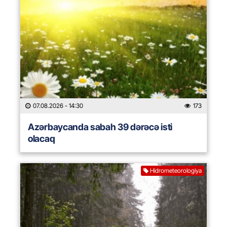
07.08.2026
- 14:30
173
Azərbaycanda sabah 39 dərəcə isti
olacaq
Hidrometeorologiya