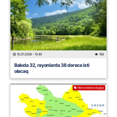
15.07.2026
- 13:45
156
Bakıda 32, rayonlarda 38 dərəcə isti
olacaq
Hidrometeorologiya