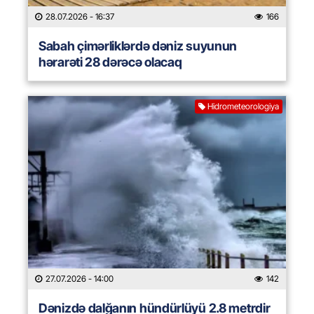
28.07.2026
- 16:37
166
Sabah çimərliklərdə dəniz suyunun
hərarəti 28 dərəcə olacaq
Hidrometeorologiya
27.07.2026
- 14:00
142
Dənizdə dalğanın hündürlüyü 2.8 metrdir