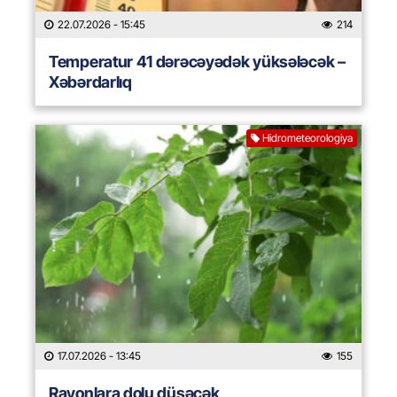
22.07.2026
- 15:45
214
Temperatur 41 dərəcəyədək yüksələcək –
Xəbərdarlıq
Hidrometeorologiya
17.07.2026
- 13:45
155
Rayonlara dolu düşəcək